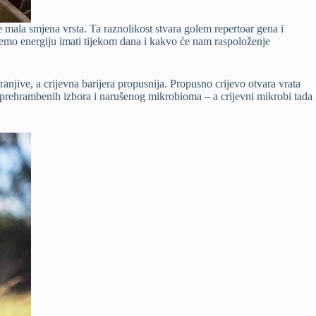
e mala smjena vrsta. Ta raznolikost stvara golem repertoar gena i
ćemo energiju imati tijekom dana i kakvo će nam raspoloženje
ranjive, a crijevna barijera propusnija. Propusno crijevo otvara vrata
 prehrambenih izbora i narušenog mikrobioma – a crijevni mikrobi tada