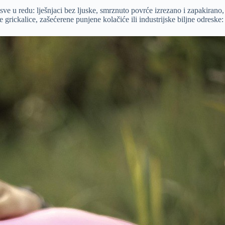
 u redu: lješnjaci bez ljuske, smrznuto povrće izrezano i zapakirano,
grickalice, zašećerene punjene kolačiće ili industrijske biljne odreske: 