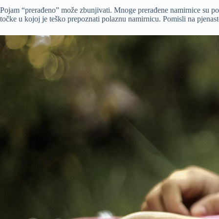
Pojam “prerađeno” može zbunjivati. Mnoge prerađene namirnice su posve
točke u kojoj je teško prepoznati polaznu namirnicu. Pomisli na pjenaste 