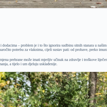
i dodacima – problem je i to što ignorira sudbinu sitnih stanara u našim
aročito potrebu za vlaknima, cijeli sustav pati: od probave, preko imun
na prehrane može imati mjerljiv učinak na zdravlje i troškove liječenja
manja, a tijelo i um djeluju usklađenije.