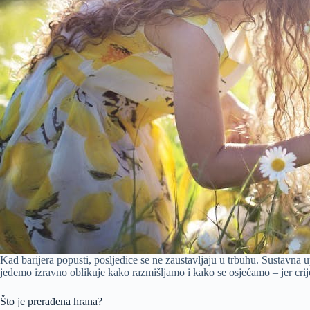
Kad barijera popusti, posljedice se ne zaustavljaju u trbuhu. Sustavna 
jedemo izravno oblikuje kako razmišljamo i kako se osjećamo – jer crij
Što je prerađena hrana?