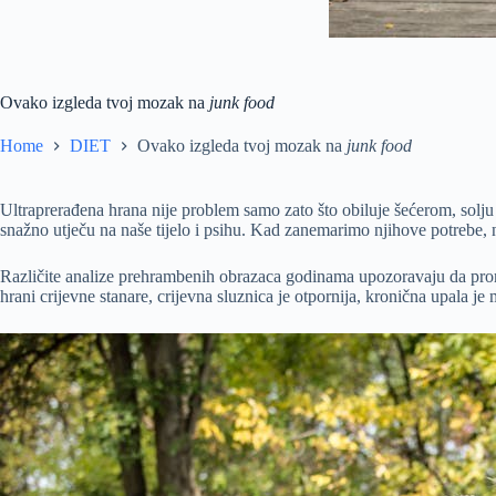
Ovako izgleda tvoj mozak na
junk food
Home
DIET
Ovako izgleda tvoj mozak na
junk food
Ultraprerađena hrana nije problem samo zato što obiluje šećerom, solju 
snažno utječu na naše tijelo i psihu. Kad zanemarimo njihove potrebe, n
Različite analize prehrambenih obrazaca godinama upozoravaju da promje
hrani crijevne stanare, crijevna sluznica je otpornija, kronična upala je 