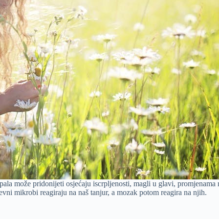
upala može pridonijeti osjećaju iscrpljenosti, magli u glavi, promjenama
evni mikrobi reagiraju na naš tanjur, a mozak potom reagira na njih.