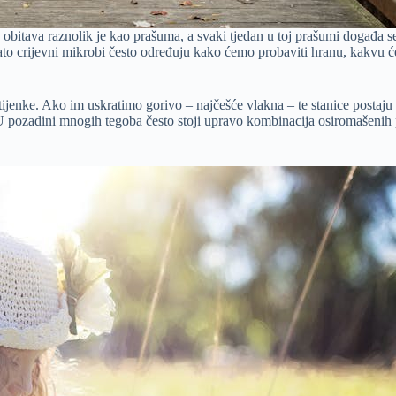
u obitava raznolik je kao prašuma, a svaki tjedan u toj prašumi događa s
ato crijevni mikrobi često određuju kako ćemo probaviti hranu, kakvu 
stijenke. Ako im uskratimo gorivo – najčešće vlakna – te stanice postaju 
 U pozadini mnogih tegoba često stoji upravo kombinacija osiromašenih