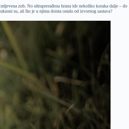
 mljevena zob. No ultraprerađena hrana ide nekoliko koraka dalje – do
ukusni su, ali što je u njima doista ostalo od izvornog sastava?