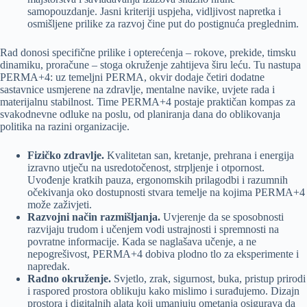
samopouzdanje. Jasni kriteriji uspjeha, vidljivost napretka i
osmišljene prilike za razvoj čine put do postignuća preglednim.
Rad donosi specifične prilike i opterećenja – rokove, prekide, timsku
dinamiku, proračune – stoga okruženje zahtijeva širu leću. Tu nastupa
PERMA+4: uz temeljni PERMA, okvir dodaje četiri dodatne
sastavnice usmjerene na zdravlje, mentalne navike, uvjete rada i
materijalnu stabilnost. Time PERMA+4 postaje praktičan kompas za
svakodnevne odluke na poslu, od planiranja dana do oblikovanja
politika na razini organizacije.
Fizičko zdravlje.
Kvalitetan san, kretanje, prehrana i energija
izravno utječu na usredotočenost, strpljenje i otpornost.
Uvođenje kratkih pauza, ergonomskih prilagodbi i razumnih
očekivanja oko dostupnosti stvara temelje na kojima PERMA+4
može zaživjeti.
Razvojni način razmišljanja.
Uvjerenje da se sposobnosti
razvijaju trudom i učenjem vodi ustrajnosti i spremnosti na
povratne informacije. Kada se naglašava učenje, a ne
nepogrešivost, PERMA+4 dobiva plodno tlo za eksperimente i
napredak.
Radno okruženje.
Svjetlo, zrak, sigurnost, buka, pristup prirodi
i raspored prostora oblikuju kako mislimo i surađujemo. Dizajn
prostora i digitalnih alata koji umanjuju ometanja osigurava da