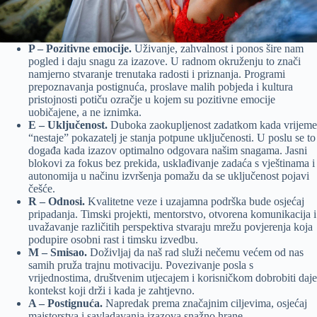
P – Pozitivne emocije.
Uživanje, zahvalnost i ponos šire nam
pogled i daju snagu za izazove. U radnom okruženju to znači
namjerno stvaranje trenutaka radosti i priznanja. Programi
prepoznavanja postignuća, proslave malih pobjeda i kultura
pristojnosti potiču ozračje u kojem su pozitivne emocije
uobičajene, a ne iznimka.
E – Uključenost.
Duboka zaokupljenost zadatkom kada vrijeme
“nestaje” pokazatelj je stanja potpune uključenosti. U poslu se to
događa kada izazov optimalno odgovara našim snagama. Jasni
blokovi za fokus bez prekida, usklađivanje zadaća s vještinama i
autonomija u načinu izvršenja pomažu da se uključenost pojavi
češće.
R – Odnosi.
Kvalitetne veze i uzajamna podrška bude osjećaj
pripadanja. Timski projekti, mentorstvo, otvorena komunikacija i
uvažavanje različitih perspektiva stvaraju mrežu povjerenja koja
podupire osobni rast i timsku izvedbu.
M – Smisao.
Doživljaj da naš rad služi nečemu većem od nas
samih pruža trajnu motivaciju. Povezivanje posla s
vrijednostima, društvenim utjecajem i korisničkom dobrobiti daje
kontekst koji drži i kada je zahtjevno.
A – Postignuća.
Napredak prema značajnim ciljevima, osjećaj
majstorstva i savladavanja izazova snažno hrane