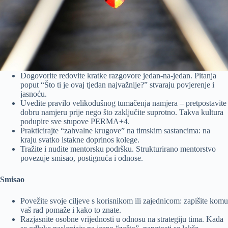
Dogovorite redovite kratke razgovore jedan-na-jedan. Pitanja
poput “Što ti je ovaj tjedan najvažnije?” stvaraju povjerenje i
jasnoću.
Uvedite pravilo velikodušnog tumačenja namjera – pretpostavite
dobru namjeru prije nego što zaključite suprotno. Takva kultura
podupire sve stupove PERMA+4.
Prakticirajte “zahvalne krugove” na timskim sastancima: na
kraju svatko istakne doprinos kolege.
Tražite i nudite mentorsku podršku. Strukturirano mentorstvo
povezuje smisao, postignuća i odnose.
Smisao
Povežite svoje ciljeve s korisnikom ili zajednicom: zapišite komu
vaš rad pomaže i kako to znate.
Razjasnite osobne vrijednosti u odnosu na strategiju tima. Kada