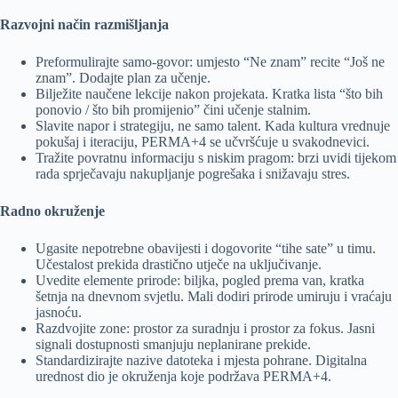
Razvojni način razmišljanja
Preformulirajte samo-govor: umjesto “Ne znam” recite “Još ne
znam”. Dodajte plan za učenje.
Bilježite naučene lekcije nakon projekata. Kratka lista “što bih
ponovio / što bih promijenio” čini učenje stalnim.
Slavite napor i strategiju, ne samo talent. Kada kultura vrednuje
pokušaj i iteraciju, PERMA+4 se učvršćuje u svakodnevici.
Tražite povratnu informaciju s niskim pragom: brzi uvidi tijekom
rada sprječavaju nakupljanje pogrešaka i snižavaju stres.
Radno okruženje
Ugasite nepotrebne obavijesti i dogovorite “tihe sate” u timu.
Učestalost prekida drastično utječe na uključivanje.
Uvedite elemente prirode: biljka, pogled prema van, kratka
šetnja na dnevnom svjetlu. Mali dodiri prirode umiruju i vraćaju
jasnoću.
Razdvojite zone: prostor za suradnju i prostor za fokus. Jasni
signali dostupnosti smanjuju neplanirane prekide.
Standardizirajte nazive datoteka i mjesta pohrane. Digitalna
urednost dio je okruženja koje podržava PERMA+4.