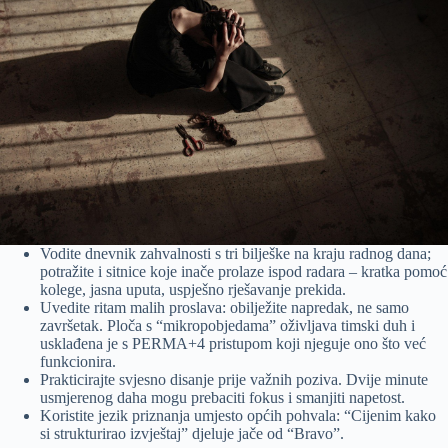
Vodite dnevnik zahvalnosti s tri bilješke na kraju radnog dana;
potražite i sitnice koje inače prolaze ispod radara – kratka pomoć
kolege, jasna uputa, uspješno rješavanje prekida.
Uvedite ritam malih proslava: obilježite napredak, ne samo
završetak. Ploča s “mikropobjedama” oživljava timski duh i
usklađena je s PERMA+4 pristupom koji njeguje ono što već
funkcionira.
Prakticirajte svjesno disanje prije važnih poziva. Dvije minute
usmjerenog daha mogu prebaciti fokus i smanjiti napetost.
Koristite jezik priznanja umjesto općih pohvala: “Cijenim kako
si strukturirao izvještaj” djeluje jače od “Bravo”.