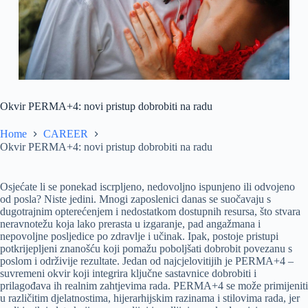
Okvir PERMA+4: novi pristup dobrobiti na radu
Home
CAREER
Okvir PERMA+4: novi pristup dobrobiti na radu
Osjećate li se ponekad iscrpljeno, nedovoljno ispunjeno ili odvojeno
od posla? Niste jedini. Mnogi zaposlenici danas se suočavaju s
dugotrajnim opterećenjem i nedostatkom dostupnih resursa, što stvara
neravnotežu koja lako prerasta u izgaranje, pad angažmana i
nepovoljne posljedice po zdravlje i učinak. Ipak, postoje pristupi
potkrijepljeni znanošću koji pomažu poboljšati dobrobit povezanu s
poslom i održivije rezultate. Jedan od najcjelovitijih je PERMA+4 –
suvremeni okvir koji integrira ključne sastavnice dobrobiti i
prilagođava ih realnim zahtjevima rada. PERMA+4 se može primijeniti
u različitim djelatnostima, hijerarhijskim razinama i stilovima rada, jer