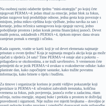
Na osobnoj razini odaberite tjednu “mini-strategiju” po kojoj ćete
njegovati PERMA+4: jedan ritual za emocije, jedan blok za fokus,
jedan razgovor koji produbljuje odnose, jedna gesta koja povezuje s
misijom, jedna mikro-vještina koju vježbate, jedna navika za san i
kretanje, jedna rečenica samogovora koja njeguje razvoj, jedno
poboljšanje prostora i jedan korak prema financijskoj jasnoći. Devet
malih poteza, usklađenih s PERMA+4, tijekom mjesec dana stvara
zamjetan pomak u energiji i učinku.
Kada zapnete, vratite se karti: koji je od devet elemenata najmanje
prisutan u ovom tjednu? Koja je najmanja moguća akcija koja ga može
ojačati u sljedeća 24 sata? Time PERMA+4 ostaje alat u pokretu –
prilagođava se okolnostima, a ne traži savršenstvo. S vremenom ćete
primijetiti da se jezik PERMA+4 uvukao u svakodnevne odluke: kako
planirate dan, kako započinjete sastanke, kako tražite povratnu
informaciju, kako brinete o tijelu i budžetu.
Za timove i organizacije korisno je pratiti vidljive pokazatelje koji
proizlaze iz PERMA+4: učestalost zahvalnih trenutaka, količina
vremena za fokus, puls povjerenja, jasnoća svrhe u zadacima, ritam
učenja, razina energije, stupanj buke i prekida u prostoru te doživljaj
pravednosti i sigurnosti. Nije nužno sve mjeriti brojkama – dovoljno je
uvesti redovite kratke provjere i zajednički dogovarati male prilagodbe.