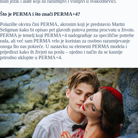
nudi jezik i alate koji su razumljivi i vodljivi u svakodnevici.
Što je PERMA i što znači PERMA+4?
Polazište okvira čini PERMA, akronim koji je predstavio Martin
Seligman kako bi opisao pet glavnih putova prema procvatu u životu.
PERMA je temelj koji PERMA+4 nadograđuje za specifične potrebe
rada, ali već sam PERMA vrlo je koristan za osobno razumijevanje
onoga što nas pokreće. U nastavku su elementi PERMA modela i
prijedlozi kako ih živjeti na poslu – ujedno i način da se kasnije
prirodno uklopite u PERMA+4.