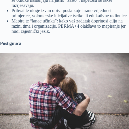
se odluke naslanjaju na jasno “zašto”, napetosti se lakše
razrješavaju.
Prihvatite uloge izvan opisa posla koje hrane vrijednosti –
primjerice, volonterske inicijative tvrtke ili edukativne radionice.
Mapirajte “lanac učinka”: kako vaš zadatak doprinosi cilju na
razini tima i organizacije. PERMA+4 olakšava to mapiranje jer
nudi zajednički jezik.
Postignuća