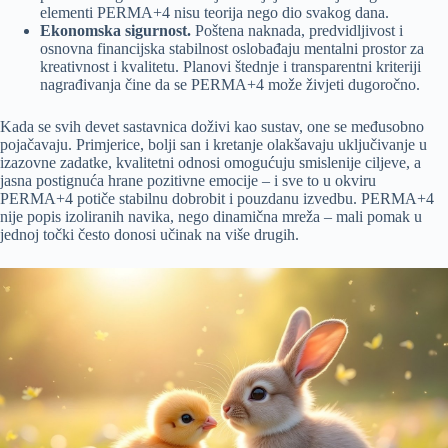
elementi PERMA+4 nisu teorija nego dio svakog dana.
Ekonomska sigurnost.
Poštena naknada, predvidljivost i
osnovna financijska stabilnost oslobađaju mentalni prostor za
kreativnost i kvalitetu. Planovi štednje i transparentni kriteriji
nagrađivanja čine da se PERMA+4 može živjeti dugoročno.
Kada se svih devet sastavnica doživi kao sustav, one se međusobno
pojačavaju. Primjerice, bolji san i kretanje olakšavaju uključivanje u
izazovne zadatke, kvalitetni odnosi omogućuju smislenije ciljeve, a
jasna postignuća hrane pozitivne emocije – i sve to u okviru
PERMA+4 potiče stabilnu dobrobit i pouzdanu izvedbu. PERMA+4
nije popis izoliranih navika, nego dinamična mreža – mali pomak u
jednoj točki često donosi učinak na više drugih.