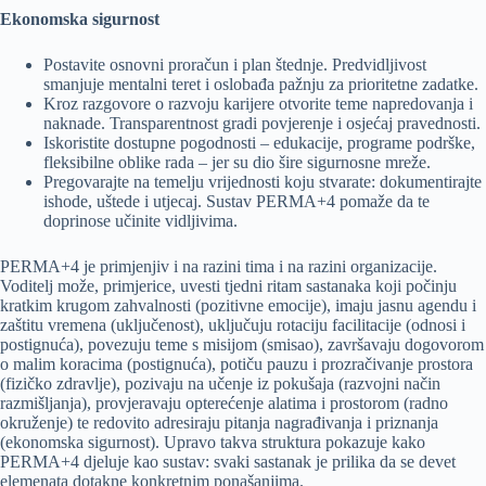
Ekonomska sigurnost
Postavite osnovni proračun i plan štednje. Predvidljivost
smanjuje mentalni teret i oslobađa pažnju za prioritetne zadatke.
Kroz razgovore o razvoju karijere otvorite teme napredovanja i
naknade. Transparentnost gradi povjerenje i osjećaj pravednosti.
Iskoristite dostupne pogodnosti – edukacije, programe podrške,
fleksibilne oblike rada – jer su dio šire sigurnosne mreže.
Pregovarajte na temelju vrijednosti koju stvarate: dokumentirajte
ishode, uštede i utjecaj. Sustav PERMA+4 pomaže da te
doprinose učinite vidljivima.
PERMA+4 je primjenjiv i na razini tima i na razini organizacije.
Voditelj može, primjerice, uvesti tjedni ritam sastanaka koji počinju
kratkim krugom zahvalnosti (pozitivne emocije), imaju jasnu agendu i
zaštitu vremena (uključenost), uključuju rotaciju facilitacije (odnosi i
postignuća), povezuju teme s misijom (smisao), završavaju dogovorom
o malim koracima (postignuća), potiču pauzu i prozračivanje prostora
(fizičko zdravlje), pozivaju na učenje iz pokušaja (razvojni način
razmišljanja), provjeravaju opterećenje alatima i prostorom (radno
okruženje) te redovito adresiraju pitanja nagrađivanja i priznanja
(ekonomska sigurnost). Upravo takva struktura pokazuje kako
PERMA+4 djeluje kao sustav: svaki sastanak je prilika da se devet
elemenata dotakne konkretnim ponašanjima.