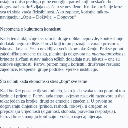
ostaju u opisu predugo gube energiju; parovi koji preskaču do
dogovora bez doživljaja osjećaju se neviđeno. Kratko kruženje kroz
sva tri sloja vraća fleksibilnost. Ako zapnete, koristite mikro-
navigaciju: „Opis – Doživljaj – Dogovor.”
Napomena o kulturnom kontekstu
Kada tema uključuje rasizam ili druge oblike nepravde, kontekst nije
dodatak nego središte. Parovi koji to prepoznaju stvaraju prostor za
iskustva koja su često nevidljiva većinskom okruženju. Prakse poput
zajedničke procjene rizika, planiranja odgovora na
microaggressions
i
brige za živčani sustav nakon teških događaja nisu luksuz – one su
osnove sigurnosti. Parovi pritom mogu koristiti i društvene resurse:
zajednice, terapeute, grupe podrške, vjerske institucije.
Što učiniti kada ekonomski stres „boji” sve teme
Kad budžet postane tijesno odijelo, lako je da svaka tema poprimi ton
štednje i prijetnje. Parovi tada mogu svjesno rastaviti razgovore u dva
toka: jedan za brojke, drugi za emocije i značenja. U prvom se
dogovaraju činjenice (prihod, rashodi, rokovi), u drugom se
prepoznaju vrijednosti (sigurnost, sloboda, pravedna raspodjela).
Parovi time smanjuju konfuziju i vraćaju osjećaj utjecaja.