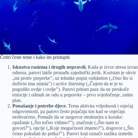
Četiri česte teme i kako im pristupiti
Iskustva rasizma i drugih nepravdi.
Kada je izvor stresa izvan
odnosa, parovi lakše pronađu zajednički jezik. Koristan je okvir
„mi protiv prepreke”, uz tehnike poput
validation
(„Ono što si
doživio ima smisla”) i
active listening
(„Čujem da te je to
pogodilo ovdje i ovdje”). Parovi pritom paze da ne preskoče
emocije i odmah ne odu u popravke – prvo svjedočenje, zatim
plan.
Ponašanje i potrebe djece.
Tema aktivira vrijednosti i osjećaj
odgovornosti, pa parovi često pojačaju ton kad se osjećaju
neshvaćeno. Pomaže da se razgovor strukturira u korake:
opažanje („Što točno vidimo?”), značenje („Što nam to
govori?”), opcije („Koje mogućnosti imamo?”), dogovor („Što
ćemo pokušati do petka?”). Parovi koji označe razliku između