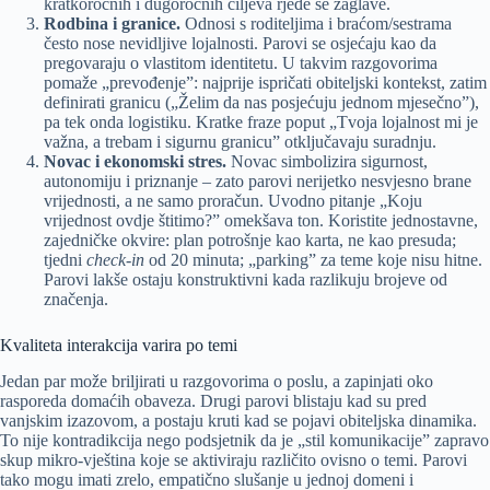
kratkoročnih i dugoročnih ciljeva rjeđe se zaglave.
Rodbina i granice.
Odnosi s roditeljima i braćom/sestrama
često nose nevidljive lojalnosti. Parovi se osjećaju kao da
pregovaraju o vlastitom identitetu. U takvim razgovorima
pomaže „prevođenje”: najprije ispričati obiteljski kontekst, zatim
definirati granicu („Želim da nas posjećuju jednom mjesečno”),
pa tek onda logistiku. Kratke fraze poput „Tvoja lojalnost mi je
važna, a trebam i sigurnu granicu” otključavaju suradnju.
Novac i ekonomski stres.
Novac simbolizira sigurnost,
autonomiju i priznanje – zato parovi nerijetko nesvjesno brane
vrijednosti, a ne samo proračun. Uvodno pitanje „Koju
vrijednost ovdje štitimo?” omekšava ton. Koristite jednostavne,
zajedničke okvire: plan potrošnje kao karta, ne kao presuda;
tjedni
check-in
od 20 minuta; „parking” za teme koje nisu hitne.
Parovi lakše ostaju konstruktivni kada razlikuju brojeve od
značenja.
Kvaliteta interakcija varira po temi
Jedan par može briljirati u razgovorima o poslu, a zapinjati oko
rasporeda domaćih obaveza. Drugi parovi blistaju kad su pred
vanjskim izazovom, a postaju kruti kad se pojavi obiteljska dinamika.
To nije kontradikcija nego podsjetnik da je „stil komunikacije” zapravo
skup mikro-vještina koje se aktiviraju različito ovisno o temi. Parovi
tako mogu imati zrelo, empatično slušanje u jednoj domeni i