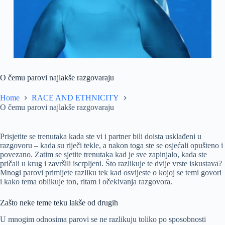
O čemu parovi najlakše razgovaraju
Home
RACE AND ETHNICITY
O čemu parovi najlakše razgovaraju
Prisjetite se trenutaka kada ste vi i partner bili doista usklađeni u
razgovoru – kada su riječi tekle, a nakon toga ste se osjećali opušteno i
povezano. Zatim se sjetite trenutaka kad je sve zapinjalo, kada ste
pričali u krug i završili iscrpljeni. Što razlikuje te dvije vrste iskustava?
Mnogi parovi primijete razliku tek kad osvijeste o kojoj se temi govori
i kako tema oblikuje ton, ritam i očekivanja razgovora.
Zašto neke teme teku lakše od drugih
U mnogim odnosima parovi se ne razlikuju toliko po sposobnosti