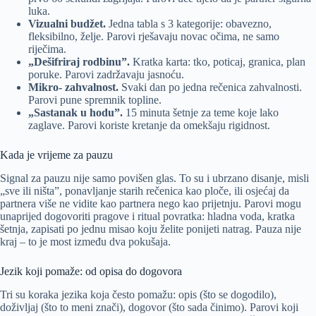
luka.
Vizualni budžet.
Jedna tabla s 3 kategorije: obavezno,
fleksibilno, želje. Parovi rješavaju novac očima, ne samo
riječima.
„Dešifriraj rodbinu”.
Kratka karta: tko, poticaj, granica, plan
poruke. Parovi zadržavaju jasnoću.
Mikro- zahvalnost.
Svaki dan po jedna rečenica zahvalnosti.
Parovi pune spremnik topline.
„Sastanak u hodu”.
15 minuta šetnje za teme koje lako
zaglave. Parovi koriste kretanje da omekšaju rigidnost.
Kada je vrijeme za pauzu
Signal za pauzu nije samo povišen glas. To su i ubrzano disanje, misli
„sve ili ništa”, ponavljanje starih rečenica kao ploče, ili osjećaj da
partnera više ne vidite kao partnera nego kao prijetnju. Parovi mogu
unaprijed dogovoriti pragove i ritual povratka: hladna voda, kratka
šetnja, zapisati po jednu misao koju želite ponijeti natrag. Pauza nije
kraj – to je most između dva pokušaja.
Jezik koji pomaže: od opisa do dogovora
Tri su koraka jezika koja često pomažu: opis (što se dogodilo),
doživljaj (što to meni znači), dogovor (što sada činimo). Parovi koji