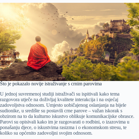
Što je pokazalo novije istraživanje s crnim parovima
U jednoj suvremenoj studiji istraživači su ispitivali kako tema
razgovora utječe na doživljaj kvalitete interakcija i na osjećaj
zadovoljstva odnosom. Umjesto uobičajenog oslanjanja na bijele
sudionike, u središte su postavili crne parove – važan iskorak s
obzirom na to da kulturno iskustvo oblikuje komunikacijske obrasce.
Parovi su opisivali kako im je razgovarati o rodbini, o izazovima u
ponašanju djece, o iskustvima rasizma i o ekonomskom stresu, te
koliko su općenito zadovoljni svojim odnosom.