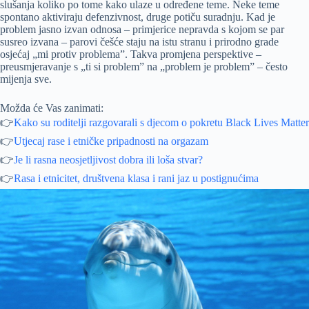
slušanja koliko po tome kako ulaze u određene teme. Neke teme
spontano aktiviraju defenzivnost, druge potiču suradnju. Kad je
problem jasno izvan odnosa – primjerice nepravda s kojom se par
susreo izvana – parovi češće staju na istu stranu i prirodno grade
osjećaj „mi protiv problema”. Takva promjena perspektive –
preusmjeravanje s „ti si problem” na „problem je problem” – često
mijenja sve.
Možda će Vas zanimati:
👉
Kako su roditelji razgovarali s djecom o pokretu Black Lives Matter
👉
Utjecaj rase i etničke pripadnosti na orgazam
👉
Je li rasna neosjetljivost dobra ili loša stvar?
👉
Rasa i etnicitet, društvena klasa i rani jaz u postignućima