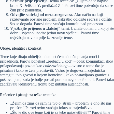
Sažmite prije rješenja.
Jedna rečenica: „Čujem da te najviše
brine X; želiš da Y; predlažeš Z.” Parovi time potvrđuju da su se
čuli prije planiranja.
Odvojite sadržaj od meta-razgovora.
Ako način na koji
razgovarate postane problem, nakratko odložite sadržaj i opišite
što se događa. Parovi time vraćaju kontrolu nad procesom.
Vježbajte prijenos u „lakšoj” temi.
Uzmite domenu u kojoj ste
dobri i svjesno ubacite jednu novu vještinu. Parovi time
uvježbaju naviku prije izazovnije teme.
Uloge, identitet i kontekst
Teme koje diraju obiteljski identitet često dotiču pitanja moći i
pripadnosti. Parovi ponekad „prebacuju kod” – oblik komunikacijskog
prilagođavanja poznat kao
code-switching
– ovisno o tome tko je
prisutan i kako se žele predstaviti. Važno je dogovoriti zajedničku
strategiju: tko govori u kojem kontekstu, kako postavljamo granice s
poštovanjem, kada je bolje poslati poruku nego telefonirati. Parovi tako
zadržavaju jedinstvenu frontu bez gubitka autentičnosti.
Rečenice i pitanja za teške trenutke
„Želim da znaš da sam na tvojoj strani – problem je ono što nas
pritišće.” Parovi ovim vraćaju fokus na zajedništvo.
„Što je dio ove teme koji je za tebe najosjetljiviji?” Parovi time