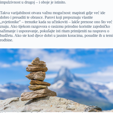
impulzivnost u drugoj – i oboje je istinito.
Takva varijabilnost otvara važnu mogućnost: mapirati gdje već ide
dobro i presaditi te obrasce. Parovi koji prepoznaju vlastite
„svjetionike” – trenutke kada su učinkoviti – lakše prenose ono što već
znaju. Ako tijekom razgovora o rasizmu prirodno koristite zajedničko
sažimanje i usporavanje, pokušajte isti ritam primijeniti na raspravu o
budžetu. Ako ste kod djece dobri u jasnim koracima, posudite ih u temi
rodbine.