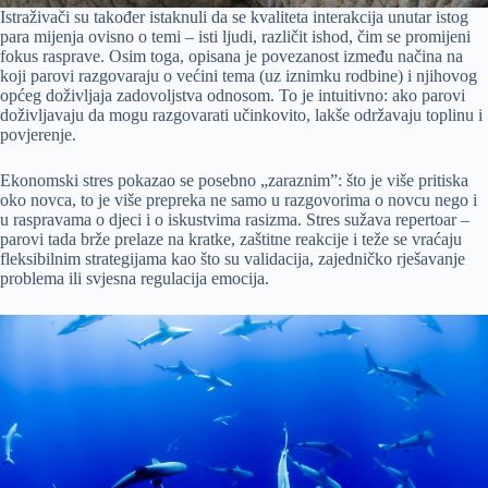
Istraživači su također istaknuli da se kvaliteta interakcija unutar istog
para mijenja ovisno o temi – isti ljudi, različit ishod, čim se promijeni
fokus rasprave. Osim toga, opisana je povezanost između načina na
koji parovi razgovaraju o većini tema (uz iznimku rodbine) i njihovog
općeg doživljaja zadovoljstva odnosom. To je intuitivno: ako parovi
doživljavaju da mogu razgovarati učinkovito, lakše održavaju toplinu i
povjerenje.
Ekonomski stres pokazao se posebno „zaraznim”: što je više pritiska
oko novca, to je više prepreka ne samo u razgovorima o novcu nego i
u raspravama o djeci i o iskustvima rasizma. Stres sužava repertoar –
parovi tada brže prelaze na kratke, zaštitne reakcije i teže se vraćaju
fleksibilnim strategijama kao što su valida­cija, zajedničko rješavanje
problema ili svjesna regulacija emocija.