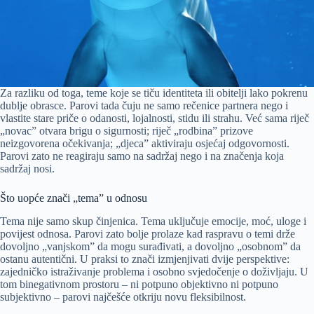
Za razliku od toga, teme koje se tiču identiteta ili obitelji lako pokrenu
dublje obrasce. Parovi tada čuju ne samo rečenice partnera nego i
vlastite stare priče o odanosti, lojalnosti, stidu ili strahu. Već sama riječ
„novac” otvara brigu o sigurnosti; riječ „rodbina” prizove
neizgovorena očekivanja; „djeca” aktiviraju osjećaj odgovornosti.
Parovi zato ne reagiraju samo na sadržaj nego i na značenja koja
sadržaj nosi.
Što uopće znači „tema” u odnosu
Tema nije samo skup činjenica. Tema uključuje emocije, moć, uloge i
povijest odnosa. Parovi zato bolje prolaze kad raspravu o temi drže
dovoljno „vanjskom” da mogu surađivati, a dovoljno „osobnom” da
ostanu autentični. U praksi to znači izmjenjivati dvije perspektive:
zajedničko istraživanje problema i osobno svjedočenje o doživljaju. U
tom binegativnom prostoru – ni potpuno objektivno ni potpuno
subjektivno – parovi najčešće otkriju novu fleksibilnost.