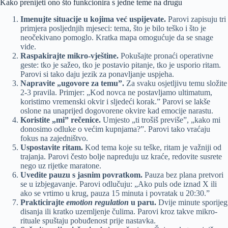
Kako prenijeti ono što funkcionira s jedne teme na drugu
Imenujte situacije u kojima već uspijevate.
Parovi zapisuju tri
primjera posljednjih mjeseci: tema, što je bilo teško i što je
neočekivano pomoglo. Kratka mapa omogućuje da se snage
vide.
Raspakirajte mikro-vještine.
Pokušajte pronaći operativne
geste: tko je sažeo, tko je postavio pitanje, tko je usporio ritam.
Parovi si tako daju jezik za ponavljanje uspjeha.
Napravite „ugovore za temu”.
Za svaku osjetljivu temu složite
2-3 pravila. Primjer: „Kod novca ne postavljamo ultimatum,
koristimo vremenski okvir i sljedeći korak.” Parovi se lakše
oslone na unaprijed dogovorene okvire kad emocije narastu.
Koristite „mi” rečenice.
Umjesto „ti trošiš previše”, „kako mi
donosimo odluke o većim kupnjama?”. Parovi tako vraćaju
fokus na zajedništvo.
Uspostavite ritam.
Kod tema koje su teške, ritam je važniji od
trajanja. Parovi često bolje napreduju uz kraće, redovite susrete
nego uz rijetke maratone.
Uvedite pauzu s jasnim povratkom.
Pauza bez plana pretvori
se u izbjegavanje. Parovi odlučuju: „Ako puls ode iznad X ili
ako se vrtimo u krug, pauza 15 minuta i povratak u 20:30.”
Prakticirajte
emotion regulation
u paru.
Dvije minute sporijeg
disanja ili kratko uzemljenje čulima. Parovi kroz takve mikro-
rituale spuštaju pobuđenost prije nastavka.