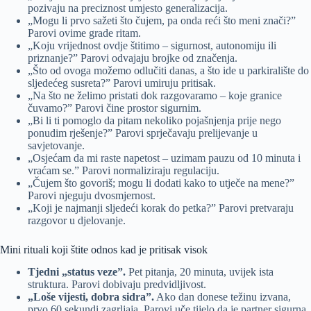
pozivaju na preciznost umjesto generalizacija.
„Mogu li prvo sažeti što čujem, pa onda reći što meni znači?”
Parovi ovime grade ritam.
„Koju vrijednost ovdje štitimo – sigurnost, autonomiju ili
priznanje?” Parovi odvajaju brojke od značenja.
„Što od ovoga možemo odlučiti danas, a što ide u parkiralište do
sljedećeg susreta?” Parovi umiruju pritisak.
„Na što ne želimo pristati dok razgovaramo – koje granice
čuvamo?” Parovi čine prostor sigurnim.
„Bi li ti pomoglo da pitam nekoliko pojašnjenja prije nego
ponudim rješenje?” Parovi sprječavaju prelijevanje u
savjetovanje.
„Osjećam da mi raste napetost – uzimam pauzu od 10 minuta i
vraćam se.” Parovi normaliziraju regulaciju.
„Čujem što govoriš; mogu li dodati kako to utječe na mene?”
Parovi njeguju dvosmjernost.
„Koji je najmanji sljedeći korak do petka?” Parovi pretvaraju
razgovor u djelovanje.
Mini rituali koji štite odnos kad je pritisak visok
Tjedni „status veze”.
Pet pitanja, 20 minuta, uvijek ista
struktura. Parovi dobivaju predvidljivost.
„Loše vijesti, dobra sidra”.
Ako dan donese težinu izvana,
prvo 60 sekundi zagrljaja. Parovi uče tijelo da je partner sigurna