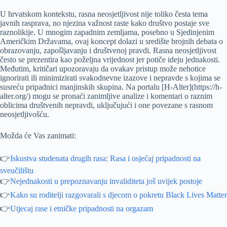
U hrvatskom kontekstu, rasna neosjetljivost nije toliko česta tema
javnih rasprava, no njezina važnost raste kako društvo postaje sve
raznolikije. U mnogim zapadnim zemljama, posebno u Sjedinjenim
Američkim Državama, ovaj koncept dolazi u središte brojnih debata o
obrazovanju, zapošljavanju i društvenoj pravdi. Rasna neosjetljivost
često se prezentira kao poželjna vrijednost jer potiče ideju jednakosti.
Međutim, kritičari upozoravaju da ovakav pristup može nehotice
ignorirati ili minimizirati svakodnevne izazove i nepravde s kojima se
susreću pripadnici manjinskih skupina. Na portalu [H-Alter](https://h-
alter.org/) mogu se pronaći zanimljive analize i komentari o raznim
oblicima društvenih nepravdi, uključujući i one povezane s rasnom
neosjetljivošću.
Možda će Vas zanimati:
👉
Iskustva studenata drugih rasa: Rasa i osjećaj pripadnosti na
sveučilištu
👉
Nejednakosti u prepoznavanju invaliditeta još uvijek postoje
👉
Kako su roditelji razgovarali s djecom o pokretu Black Lives Matter
👉
Utjecaj rase i etničke pripadnosti na orgazam