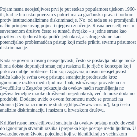
Pojam rasna neosjetljivost prvi je put stekao popularnost tijekom 1960-
ih, kad je bio usko povezan s pokretima za građanska prava i borbom
protiv institucionalizirane diskriminacije. No, od tada su se promijenili i
način primjene ovog pojma i njegovo značenje. Rasna neosjetljivost u
suvremenom društvu često se tumači dvojako – s jedne strane kao
pozitivna vrijednost koja potiče jednakost, a s druge strane kao
potencijalno problematičan pristup koji može prikriti stvarnu prisutnost
diskriminacije.
Kada se govori o rasnoj neosjetljivosti, često se postavlja pitanje može
li ona doista doprinijeti smanjenju rasizma ili je riječ o konceptu koji
prikriva dublje probleme. Oni koji zagovaraju rasnu neosjetljivost
ističu kako je svrha ovog pristupa smanjenje predrasuda kroz
ignoriranje razlika među ljudima. Ipak, istraživanja provedena na
Sveučilištu u Zagrebu pokazuju da ovakav način razmišljanja ne
rješava temeljne uzroke društvenih nejednakosti, već ih može dodatno
produbiti. Dodatne uvide o ovom fenomenu može se pronaći na
stranici [Centra za mirovne studije](https://www.cms.hr/), koji često
analizira diskriminaciju i rasizam u hrvatskom društvu.
Kritičari rasne neosjetljivosti smatraju da ovakav pristup može dovesti
do ignoriranja stvarnih razlika i prepreka koje postoje među ljudima. U
svakodnevnom životu, pojedinci koji se identificiraju s većinskom