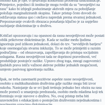
osobito kad je riječ o rješavanju konkretnih problema diskriminacije.
Primjerice, pojedinci ili institucije mogu tvrditi da su “neosjetljivi na
rasu” kako bi izbjegli poduzimanje aktivnih mjera za poboljšanje
položaja marginaliziranih skupina. Takav pristup često dovodi do
održavanja statusa quo i otežava napredak prema stvarnoj jednakosti.
Prepoznavanje ovakvih obrazaca ponašanja ključno je za uspješno
suzbijanje diskriminacije u društvu.
Kritičari upozoravaju i na opasnost da rasna neosjetljivost može postati
oblik prikrivene diskriminacije. Kada se razlike među ljudima
ignoriraju pod izlikom jednakosti, dolazi do tzv. “nevidljivih barijera”
koje onemogućuju stvarnu inkluziju. To se može primijetiti u raznim
područjima – od obrazovanja, zapošljavanja do pristupa socijalnim
uslugama. Rasna neosjetljivost tada ne doprinosi pravednosti, već
produbljuje postojeće razlike. Upravo zbog toga, mnogi zagovornici
ljudskih prava ističu važnost aktivne politike jednakih mogućnosti,
umjesto pasivnog ignoriranja razlika.
Ipak, ne treba zanemariti pozitivne aspekte rasne neosjetljivosti,
osobito u multikulturalnim društvima gdje razlike mogu biti izvor
sukoba. Nastojanje da se svi ljudi tretiraju jednako bez obzira na rasu
može pomoći u smanjenju predrasuda, osobito među mladima koji tek
formiraju svoje stavove o društvu. No, ovaj pristup treba biti
uravnotežen s edukacijom o postojećim društvenim nejednakostima i
povijesnim uzrocima diskriminacije.