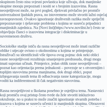
skupinom često nisu svjesni povlastica koje uživaju, dok manjinske
skupine moraju prepoznati i nositi se s brojnim izazovima. Rasna
neosjetljivost može, na prvi pogled, djelovati privlačno jer promiče
univerzalnost ljudskih prava, no istovremeno može stvoriti lažni osjećaj
ravnopravnosti. Ovakvo ignoriranje društvenih razlika može spriječiti
prepoznavanje i rješavanje problema s kojima se susreću pripadnici
manjinskih zajednica. Na [Novi list](https://www.novilist.hr/) često se
objavljuju članci o izazovima integracije i diskriminacije u
suvremenom društvu.
Sociološke studije ističu da rasna neosjetljivost može imati različite
oblike i utjecaje ovisno o okolnostima u kojima se primjenjuje.
Istraživači su identificirali više tipova ovog pojma: dok neki oblici
rasne neosjetljivosti rezultiraju smanjenjem predrasuda, drugi mogu
imati suprotan učinak. Primjerice, jedan oblik rasne neosjetljivosti –
poznat kao orijentacija prema jednakosti – povezuje se s otvorenijim i
toplijim stavovima prema manjinama, dok drugi oblici, poput
izbjegavanja rasnih tema ili odbacivanja rasne kategorizacije, mogu
voditi ka indiferentnosti ili čak negativnim stavovima.
Rasna neosjetljivost u školama posebno je osjetljiva tema. Nastavnici
koji promiču ovaj pristup često tvrde da žele stvoriti inkluzivno
okruženje, no u praksi to može značiti ignoriranje stvarnih potreba i
izazova s kojima se susreću učenici iz manjinskih skupina. Obrazovni