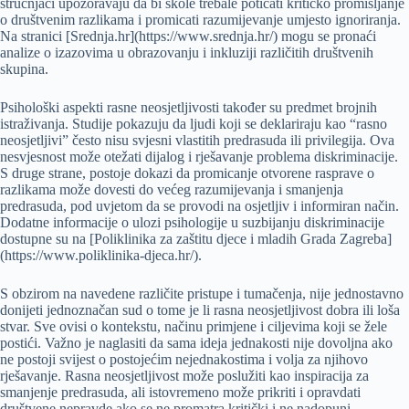
stručnjaci upozoravaju da bi škole trebale poticati kritičko promišljanje
o društvenim razlikama i promicati razumijevanje umjesto ignoriranja.
Na stranici [Srednja.hr](https://www.srednja.hr/) mogu se pronaći
analize o izazovima u obrazovanju i inkluziji različitih društvenih
skupina.
Psihološki aspekti rasne neosjetljivosti također su predmet brojnih
istraživanja. Studije pokazuju da ljudi koji se deklariraju kao “rasno
neosjetljivi” često nisu svjesni vlastitih predrasuda ili privilegija. Ova
nesvjesnost može otežati dijalog i rješavanje problema diskriminacije.
S druge strane, postoje dokazi da promicanje otvorene rasprave o
razlikama može dovesti do većeg razumijevanja i smanjenja
predrasuda, pod uvjetom da se provodi na osjetljiv i informiran način.
Dodatne informacije o ulozi psihologije u suzbijanju diskriminacije
dostupne su na [Poliklinika za zaštitu djece i mladih Grada Zagreba]
(https://www.poliklinika-djeca.hr/).
S obzirom na navedene različite pristupe i tumačenja, nije jednostavno
donijeti jednoznačan sud o tome je li rasna neosjetljivost dobra ili loša
stvar. Sve ovisi o kontekstu, načinu primjene i ciljevima koji se žele
postići. Važno je naglasiti da sama ideja jednakosti nije dovoljna ako
ne postoji svijest o postojećim nejednakostima i volja za njihovo
rješavanje. Rasna neosjetljivost može poslužiti kao inspiracija za
smanjenje predrasuda, ali istovremeno može prikriti i opravdati
društvene nepravde ako se ne promatra kritički i ne nadopuni