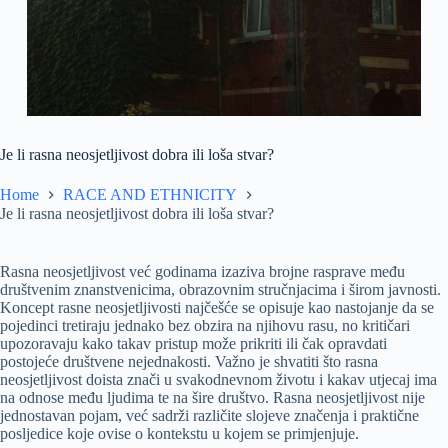
Je li rasna neosjetljivost dobra ili loša stvar?
Home
RACE AND ETHNICITY
Je li rasna neosjetljivost dobra ili loša stvar?
Rasna neosjetljivost već godinama izaziva brojne rasprave među
društvenim znanstvenicima, obrazovnim stručnjacima i širom javnosti.
Koncept rasne neosjetljivosti najčešće se opisuje kao nastojanje da se
pojedinci tretiraju jednako bez obzira na njihovu rasu, no kritičari
upozoravaju kako takav pristup može prikriti ili čak opravdati
postojeće društvene nejednakosti. Važno je shvatiti što rasna
neosjetljivost doista znači u svakodnevnom životu i kakav utjecaj ima
na odnose među ljudima te na šire društvo. Rasna neosjetljivost nije
jednostavan pojam, već sadrži različite slojeve značenja i praktične
posljedice koje ovise o kontekstu u kojem se primjenjuje.