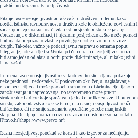
praktičnim koracima ka uključivosti.
Pitanje rasne neosjetljivosti odražava širu društvenu dilemu: kako
postići istinsku ravnopravnost u društvu koje je obilježeno povijesnim i
sadašnjim nejednakostima? Jedan od mogućih pristupa je jačanje
obrazovanja o diskriminaciji i njezinim posljedicama, što može pomoći
ljudima da prepoznaju vlastite privilegije i bolje razumiju izazove
drugih. Također, važno je poticati javnu raspravu o temama poput
integracije, tolerancije i suživota, pri čemu rasna neosjetljivost može
biti samo jedan od alata u borbi protiv diskriminacije, ali nikako jedini
ili najvažniji.
Primjena rasne neosjetljivosti u svakodnevnim situacijama pokazuje i
neke prednosti i nedostatke. U poslovnom okruženju, naglašavanje
rasne neosjetljivosti može pomoći u smanjenju diskriminacije tijekom
zapošljavanja ili napredovanja, no istovremeno može prikriti
strukturalne barijere koje sprečavaju jednake prilike za sve. U pravnom
smislu, zakonodavstvo koje se temelji na rasnoj neosjetljivosti može
biti korisno, ali ne smije zanemariti specifične potrebe manjinskih
skupina. Detaljnije analize o ovim izazovima dostupne su na portalu
[Pravo.hr](https://www.pravo.hr/).
Rasna neosjetljivost ponekad se koristi i kao izgovor za nečinjenje,