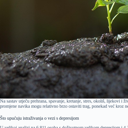
Na sastav utječu prehrana, spavanje, kretanje, stres, okoliš, lijekovi i 
promjene navika mogu relativno brzo ostaviti trag, ponekad već kroz n
Što upućuju istraživanja o vezi s depresijom
U velikoj analizi na 6.811 osoba s doživotnom velikom depresijom i 4