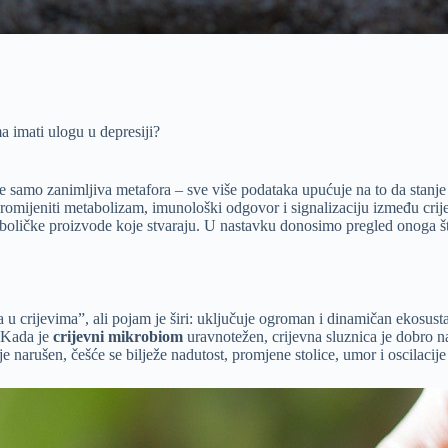
 imati ulogu u depresiji?
je samo zanimljiva metafora – sve više podataka upućuje na to da stanje
romijeniti metabolizam, imunološki odgovor i signalizaciju između cri
metaboličke proizvode koje stvaraju. U nastavku donosimo pregled onoga 
a u crijevima”, ali pojam je širi: uključuje ogroman i dinamičan ekosustav
. Kada je
crijevni mikrobiom
uravnotežen, crijevna sluznica je dobro 
 narušen, češće se bilježe nadutost, promjene stolice, umor i oscilacije