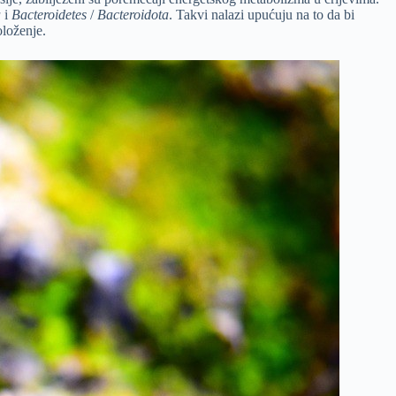
a
i
Bacteroidetes
/
Bacteroidota
. Takvi nalazi upućuju na to da bi
oloženje.