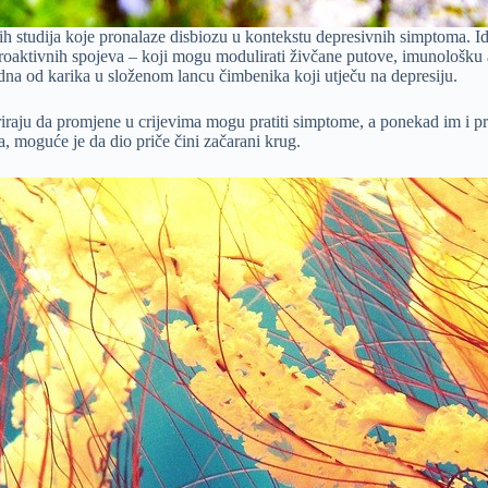
kih studija koje pronalaze disbiozu u kontekstu depresivnih simptoma. I
uroaktivnih spojeva – koji mogu modulirati živčane putove, imunološku a
dna od karika u složenom lancu čimbenika koji utječu na depresiju.
eriraju da promjene u crijevima mogu pratiti simptome, a ponekad im i pr
a, moguće je da dio priče čini začarani krug.