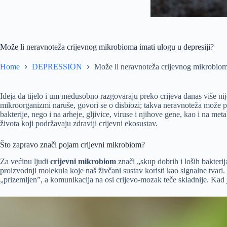
Može li neravnoteža crijevnog mikrobioma imati ulogu u depresiji?
Home
DEPRESSION
Može li neravnoteža crijevnog mikrobioma
Ideja da tijelo i um međusobno razgovaraju preko crijeva danas više ni
mikroorganizmi naruše, govori se o disbiozi; takva neravnoteža može p
bakterije, nego i na arheje, gljivice, viruse i njihove gene, kao i na 
života koji podržavaju zdraviji crijevni ekosustav.
Što zapravo znači pojam crijevni mikrobiom?
Za većinu ljudi
crijevni mikrobiom
znači „skup dobrih i loših bakterij
proizvodnji molekula koje naš živčani sustav koristi kao signalne tvari
„prizemljen”, a komunikacija na osi crijevo-mozak teče skladnije. Kad je