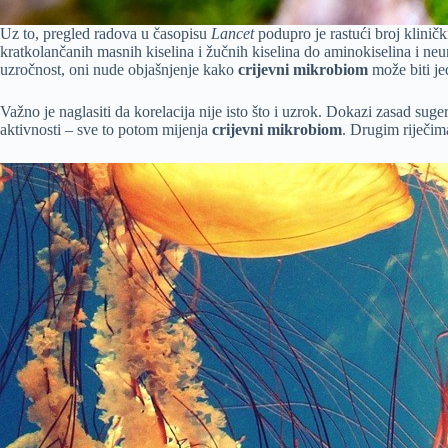
Uz to, pregled radova u časopisu
Lancet
podupro je rastući broj klinič
kratkolančanih masnih kiselina i žučnih kiselina do aminokiselina i ne
uzročnost, oni nude objašnjenje kako
crijevni mikrobiom
može biti je
Važno je naglasiti da korelacija nije isto što i uzrok. Dokazi zasad sug
aktivnosti – sve to potom mijenja
crijevni mikrobiom
. Drugim riječim