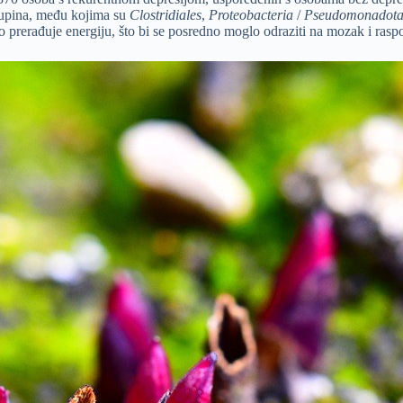
skupina, među kojima su
Clostridiales
,
Proteobacteria
/
Pseudomonadot
elo prerađuje energiju, što bi se posredno moglo odraziti na mozak i rasp