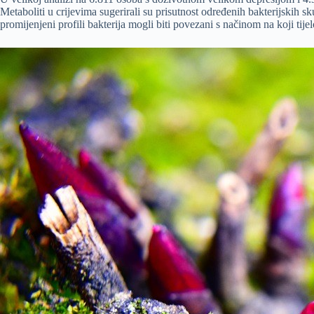
Metaboliti u crijevima sugerirali su prisutnost određenih bakterijskih 
promijenjeni profili bakterija mogli biti povezani s načinom na koji tij