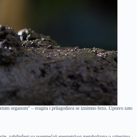
jenim organom” – reagira i prilagođava se iznimno brzo. Upravo zato
ije, zabilježeni su poremećaji energetskog metabolizma u crijevima.