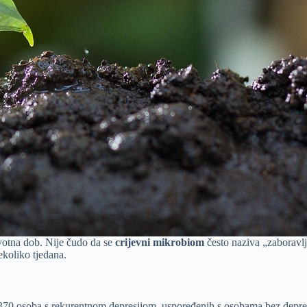
životna dob. Nije čudo da se
crijevni mikrobiom
često naziva „zaboravl
ekoliko tjedana.
.370 osoba s rekurentnom depresijom, uspoređenih s osobama bez depres