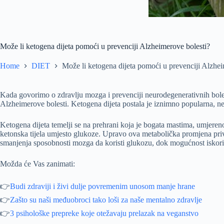
Može li ketogena dijeta pomoći u prevenciji Alzheimerove bolesti?
Home
DIET
Može li ketogena dijeta pomoći u prevenciji Alzhei
Kada govorimo o zdravlju mozga i prevenciji neurodegenerativnih bolest
Alzheimerove bolesti. Ketogena dijeta postala je iznimno popularna, ne
Ketogena dijeta temelji se na prehrani koja je bogata mastima, umjereno 
ketonska tijela umjesto glukoze. Upravo ova metabolička promjena privu
smanjenja sposobnosti mozga da koristi glukozu, dok mogućnost iskoriš
Možda će Vas zanimati:
👉
Budi zdraviji i živi dulje povremenim unosom manje hrane
👉
Zašto su naši međuobroci tako loši za naše mentalno zdravlje
👉
3 psihološke prepreke koje otežavaju prelazak na veganstvo