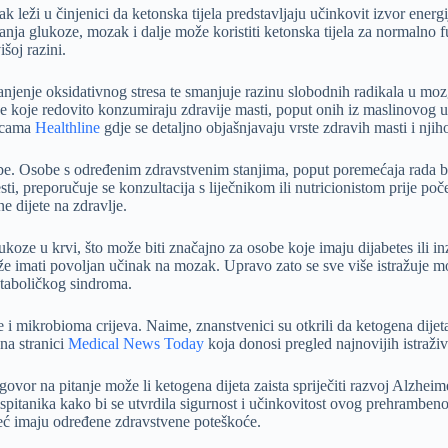
k leži u činjenici da ketonska tijela predstavljaju učinkovit izvor en
ja glukoze, mozak i dalje može koristiti ketonska tijela za normalno 
šoj razini.
anjenje oksidativnog stresa te smanjuje razinu slobodnih radikala u mo
e koje redovito konzumiraju zdravije masti, poput onih iz maslinovog ul
nicama
Healthline
gdje se detaljno objašnjavaju vrste zdravih masti i njih
be. Osobe s određenim zdravstvenim stanjima, poput poremećaja rada bubr
, preporučuje se konzultacija s liječnikom ili nutricionistom prije poč
e dijete na zdravlje.
lukoze u krvi, što može biti značajno za osobe koje imaju dijabetes ili 
 imati povoljan učinak na mozak. Upravo zato se sve više istražuje može
etaboličkog sindroma.
 i mikrobioma crijeva. Naime, znanstvenici su otkrili da ketogena dijeta
na stranici
Medical News Today
koja donosi pregled najnovijih istraživ
vor na pitanje može li ketogena dijeta zaista spriječiti razvoj Alzheim
ispitanika kako bi se utvrdila sigurnost i učinkovitost ovog prehrambeno
već imaju određene zdravstvene poteškoće.