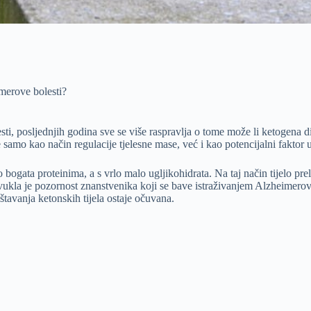
merove bolesti?
i, posljednjih godina sve se više raspravlja o tome može li ketogena di
 samo kao način regulacije tjelesne mase, već i kao potencijalni fakto
bogata proteinima, a s vrlo malo ugljikohidrata. Na taj način tijelo prel
kla je pozornost znanstvenika koji se bave istraživanjem Alzheimerove 
tavanja ketonskih tijela ostaje očuvana.