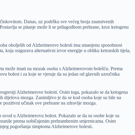
lo učinkovitom. Danas, uz podršku sve većeg broja znanstvenih
 Postavlja se pitanje može li se prilagodbom prehrane, kroz ketogenu
 osoba oboljelih od Alzheimerove bolesti ima smanjenu sposobnost
, koja osigurava alternativni izvor energije u obliku ketonskih tijela,
ijeta može imati na mozak osoba s Alzheimerovom bolešću. Prema
vu bolest i za koje se vjeruje da su jedan od glavnih uzročnika
 progresiji Alzheimerove bolesti. Osim toga, pokazalo se da ketogena
enih dijelova mozga. Zanimljivo je da se kod osoba koje su bile na
je pozitivni učinak ove prehrane na zdravlje mozga.
to uvod u Alzheimerovu bolest. Pokazalo se da su osobe koje su
 se hranile prema uobičajenim prehrambenim smjernicama. Osim
daljnjeg pogoršanja simptoma Alzheimerove bolesti.