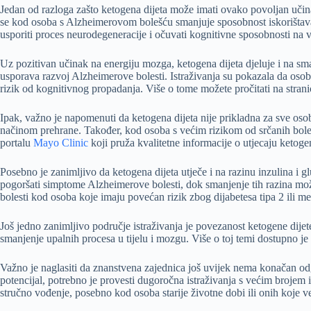
Jedan od razloga zašto ketogena dijeta može imati ovako povoljan učina
se kod osoba s Alzheimerovom bolešću smanjuje sposobnost iskorištavan
usporiti proces neurodegeneracije i očuvati kognitivne sposobnosti na vi
Uz pozitivan učinak na energiju mozga, ketogena dijeta djeluje i na sm
usporava razvoj Alzheimerove bolesti. Istraživanja su pokazala da osob
rizik od kognitivnog propadanja. Više o tome možete pročitati na stra
Ipak, važno je napomenuti da ketogena dijeta nije prikladna za sve oso
načinom prehrane. Također, kod osoba s većim rizikom od srčanih bolesti
portalu
Mayo Clinic
koji pruža kvalitetne informacije o utjecaju ketogen
Posebno je zanimljivo da ketogena dijeta utječe i na razinu inzulina i g
pogoršati simptome Alzheimerove bolesti, dok smanjenje tih razina može
bolesti kod osoba koje imaju povećan rizik zbog dijabetesa tipa 2 ili m
Još jedno zanimljivo područje istraživanja je povezanost ketogene dijete
smanjenje upalnih procesa u tijelu i mozgu. Više o toj temi dostupno je 
Važno je naglasiti da znanstvena zajednica još uvijek nema konačan odgo
potencijal, potrebno je provesti dugoročna istraživanja s većim brojem 
stručno vođenje, posebno kod osoba starije životne dobi ili onih koje 