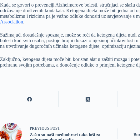
Kada se govori o prevenciji Alzheimerove bolesti, stručnjaci se slažu da
održavanje društvenih kontakata. Ketogena dijeta može biti jedna od op
metabolizmu i rizicima pa je važno odluke donositi uz savjetovanje s 
Association
.
Sažimajući dosadašnje spoznaje, može se reći da ketogena dijeta nudi z
bolesti kod svih osoba, postoje brojni dokazi o njezinoj učinkovitost
na utvrđivanje dugoročnih učinaka ketogene dijete, optimizaciju njezina
Zaključno, ketogena dijeta može biti koristan alat u zaštiti mozga i pote
prehranu svojim potrebama, a donošenje odluke o primjeni ketogene dij
PREVIOUS
POST
Zašto su naši međuobroci tako loši za
Bud
naše mentalno zdravlje