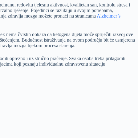
hranu, redovitu tjelesnu aktivnost, kvalitetan san, kontrolu stresa i
rzalno rješenje. Pojedinci se razlikuju u svojim potrebama,
vanja zdravlja mozga možete pronaći na stranicama
Alzheimer’s
jek nema čvrstih dokaza da ketogena dijeta može spriječiti razvoj ove
oštećenjem. Budućnost istraživanja na ovom području bit će usmjerena
dravlja mozga tijekom procesa starenja.
voditi oprezno i uz stručno praćenje. Svaka osoba treba prilagoditi
jacima koji poznaju individualnu zdravstvenu situaciju.