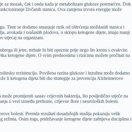
ergije za mozak, čak i onda kada je metabolizam glukoze poremećen. Dok
funkcioniranje živčanih stanica. Ova zamjena izvora energije može
zgu. Time se dodatno smanjuje rizik od oštećenja moždanih stanica i
ja, avokada i orašastih plodova, u sklopu ketogene dijete, imaju manji
ov utjecaj na organizam.
ega ili jetre, trebale bi biti oprezne prije nego što krenu s ovakvim
etka ketogene dijete. O svim prednostima i rizicima možete pročitati na
inzulinsku rezistenciju. Povišena razina glukoze i inzulina može dodatno
 li ketogena dijeta biti dio strategije za prevenciju Alzheimerove
 može promijeniti sastav crijevnih bakterija, što posljedično utječe na
anja o vezi između prehrane, crijevne flore i neuroloških bolesti.
erove bolesti. Premda rezultati dosadašnjih studija pokazuju velik
g režima. Osim toga, pridržavanje ketogene dijete zahtijeva disciplinu i