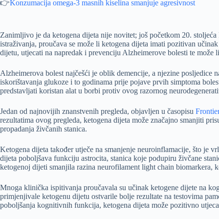
👉
Konzumacija omega-3 masnih kiselina smanjuje agresivnost
Zanimljivo je da ketogena dijeta nije novitet; još početkom 20. stoljeć
istraživanja, proučava se može li ketogena dijeta imati pozitivan učin
dijetu, utjecati na napredak i prevenciju Alzheimerove bolesti te može 
Alzheimerova bolest najčešći je oblik demencije, a njezine posljedice 
iskorištavanja glukoze i to godinama prije pojave prvih simptoma bolesti
predstavljati koristan alat u borbi protiv ovog razornog neurodegenera
Jedan od najnovijih znanstvenih pregleda, objavljen u časopisu
Frontie
rezultatima ovog pregleda, ketogena dijeta može značajno smanjiti prisu
propadanja živčanih stanica.
Ketogena dijeta također utječe na smanjenje neuroinflamacije, što je v
dijeta poboljšava funkciju astrocita, stanica koje podupiru živčane stan
ketogenoj dijeti smanjila razina neurofilament light chain biomarkera, 
Mnoga klinička ispitivanja proučavala su učinak ketogene dijete na ko
primjenjivale ketogenu dijetu ostvarile bolje rezultate na testovima 
poboljšanja kognitivnih funkcija, ketogena dijeta može pozitivno utjeca