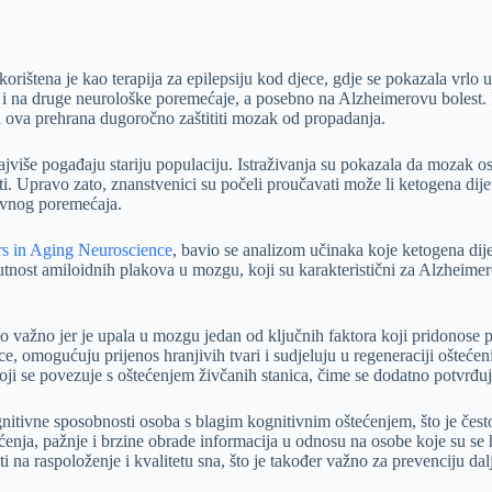
a korištena je kao terapija za epilepsiju kod djece, gdje se pokazala vr
ak i na druge neurološke poremećaje, a posebno na Alzheimerovu bolest.
li ova prehrana dugoročno zaštititi mozak od propadanja.
najviše pogađaju stariju populaciju. Istraživanja su pokazala da mozak
. Upravo zato, znanstvenici su počeli proučavati može li ketogena dijeta
tivnog poremećaja.
rs in Aging Neuroscience
, bavio se analizom učinaka koje ketogena d
tnost amiloidnih plakova u mozgu, koji su karakteristični za Alzheimero
rlo važno jer je upala u mozgu jedan od ključnih faktora koji pridonose
ice, omogućuju prijenos hranjivih tvari i sudjeluju u regeneraciji ošteć
koji se povezuje s oštećenjem živčanih stanica, čime se dodatno potvrđu
gnitivne sposobnosti osoba s blagim kognitivnim oštećenjem, što je čes
pamćenja, pažnje i brzine obrade informacija u odnosu na osobe koje su
ti na raspoloženje i kvalitetu sna, što je također važno za prevenciju 