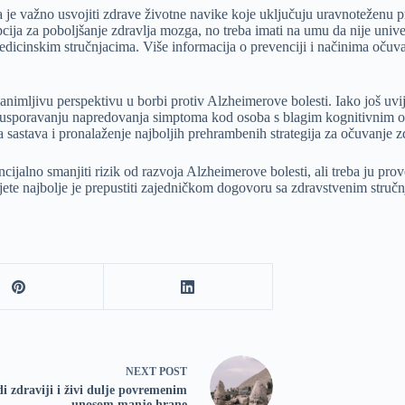
 je važno usvojiti zdrave životne navike koje uključuju uravnoteženu pre
cija za poboljšanje zdravlja mozga, no treba imati na umu da nije unive
medicinskim stručnjacima. Više informacija o prevenciji i načinima oču
animljivu perspektivu u borbi protiv Alzheimerove bolesti. Iako još uvi
i u usporavanju napredovanja simptoma kod osoba s blagim kognitivnim 
 sastava i pronalaženje najboljih prehrambenih strategija za očuvanje z
ncijalno smanjiti rizik od razvoja Alzheimerove bolesti, ali treba ju pro
ete najbolje je prepustiti zajedničkom dogovoru sa zdravstvenim stručn
NEXT
POST
i zdraviji i živi dulje povremenim
unosom manje hrane