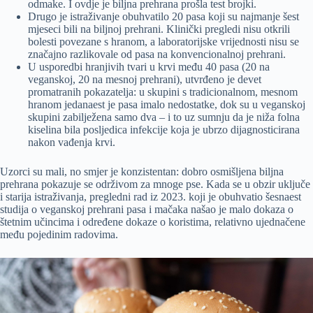
odmake. I ovdje je biljna prehrana prošla test brojki.
Drugo je istraživanje obuhvatilo 20 pasa koji su najmanje šest
mjeseci bili na biljnoj prehrani. Klinički pregledi nisu otkrili
bolesti povezane s hranom, a laboratorijske vrijednosti nisu se
značajno razlikovale od pasa na konvencionalnoj prehrani.
U usporedbi hranjivih tvari u krvi među 40 pasa (20 na
veganskoj, 20 na mesnoj prehrani), utvrđeno je devet
promatranih pokazatelja: u skupini s tradicionalnom, mesnom
hranom jedanaest je pasa imalo nedostatke, dok su u veganskoj
skupini zabilježena samo dva – i to uz sumnju da je niža folna
kiselina bila posljedica infekcije koja je ubrzo dijagnosticirana
nakon vađenja krvi.
Uzorci su mali, no smjer je konzistentan: dobro osmišljena biljna
prehrana pokazuje se održivom za mnoge pse. Kada se u obzir uključe
i starija istraživanja, pregledni rad iz 2023. koji je obuhvatio šesnaest
studija o veganskoj prehrani pasa i mačaka našao je malo dokaza o
štetnim učincima i određene dokaze o koristima, relativno ujednačene
među pojedinim radovima.