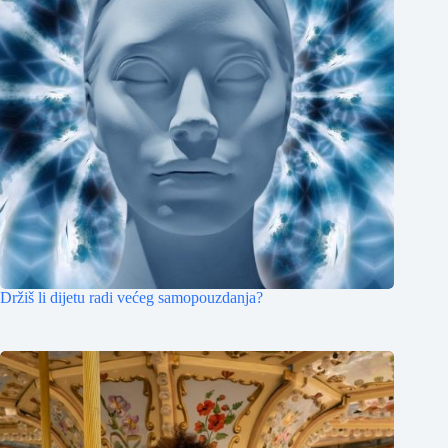
Držiš li dijetu radi većeg samopouzdanja?