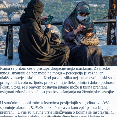
Psima se pritom često pristupa drugačije nego mačkama. Za mačke
mnogi smatraju da bez mesa ne mogu – percepcija je važna jer
olakšava savjest skrbnika. Kod pasa je slika nejasnija: evolucijski su se
prilagodili životu uz ljude, probava im je fleksibilnija i dobro podnose
škrob. Stoga se s pravom postavlja pitanje može li biljna prehrana
osigurati zdravlje i vitalnost psa bez oslanjanja na životinjske sastojke.
U stručnim i popularnim tekstovima posljednjih se godina sve češće
spominje akronim
K9PBN
– skraćenica za koncept “pas na biljnoj
prehrani”. Dvije su glavne vrste istraživanja o kojima se raspravlja: (1)
anketna, u kojima skrbnici prijavljuju čime hrane pse i kakvo je