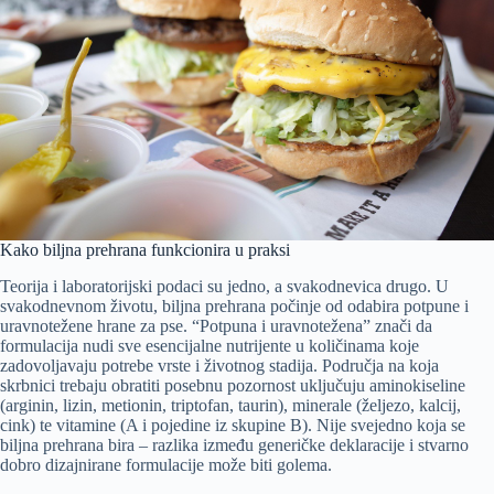
Kako biljna prehrana funkcionira u praksi
Teorija i laboratorijski podaci su jedno, a svakodnevica drugo. U
svakodnevnom životu, biljna prehrana počinje od odabira potpune i
uravnotežene hrane za pse. “Potpuna i uravnotežena” znači da
formulacija nudi sve esencijalne nutrijente u količinama koje
zadovoljavaju potrebe vrste i životnog stadija. Područja na koja
skrbnici trebaju obratiti posebnu pozornost uključuju aminokiseline
(arginin, lizin, metionin, triptofan, taurin), minerale (željezo, kalcij,
cink) te vitamine (A i pojedine iz skupine B). Nije svejedno koja se
biljna prehrana bira – razlika između generičke deklaracije i stvarno
dobro dizajnirane formulacije može biti golema.