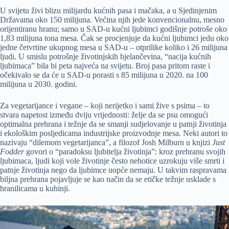
U svijetu živi blizu milijardu kućnih pasa i mačaka, a u Sjedinjenim
Državama oko 150 milijuna. Većina njih jede konvencionalnu, mesno
orijentiranu hranu; samo u SAD-u kućni ljubimci godišnje potroše oko
1,83 milijuna tona mesa. Čak se procjenjuje da kućni ljubimci jedu oko
jedne četvrtine ukupnog mesa u SAD-u – otprilike koliko i 26 milijuna
ljudi. U smislu potrošnje životinjskih bjelančevina, “nacija kućnih
ljubimaca” bila bi peta najveća na svijetu. Broj pasa pritom raste i
očekivalo se da će u SAD-u porasti s 85 milijuna u 2020. na 100
milijuna u 2030. godini.
Za vegetarijance i vegane – koji nerijetko i sami žive s psima – to
stvara napetost između dviju vrijednosti: želje da se psu omogući
optimalna prehrana i težnje da se smanji sudjelovanje u patnji životinja
i ekološkim posljedicama industrijske proizvodnje mesa. Neki autori to
nazivaju “dilemom vegetarijanca”, a filozof Josh Milburn u knjizi
Just
Fodder
govori o “paradoksu ljubitelja životinja”: kroz prehranu svojih
ljubimaca, ljudi koji vole životinje često nehotice uzrokuju više smrti i
patnje životinja nego da ljubimce uopće nemaju. U takvim raspravama
biljna prehrana pojavljuje se kao način da se etičke težnje usklade s
hranilicama u kuhinji.