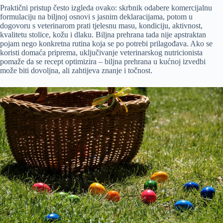
Praktični pristup često izgleda ovako: skrbnik odabere komercijalnu
formulaciju na biljnoj osnovi s jasnim deklaracijama, potom u
dogovoru s veterinarom prati tjelesnu masu, kondiciju, aktivnost,
kvalitetu stolice, kožu i dlaku. Biljna prehrana tada nije apstraktan
pojam nego konkretna rutina koja se po potrebi prilagođava. Ako se
koristi domaća priprema, uključivanje veterinarskog nutricionista
pomaže da se recept optimizira – biljna prehrana u kućnoj izvedbi
može biti dovoljna, ali zahtijeva znanje i točnost.