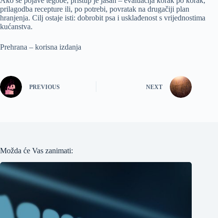
Ako se pojave tegobe, pristup je jasan – evaluacija korak po korak,
prilagodba recepture ili, po potrebi, povratak na drugačiji plan
hranjenja. Cilj ostaje isti: dobrobit psa i usklađenost s vrijednostima
kućanstva.
Prehrana – korisna izdanja
PREVIOUS
NEXT
Možda će Vas zanimati: