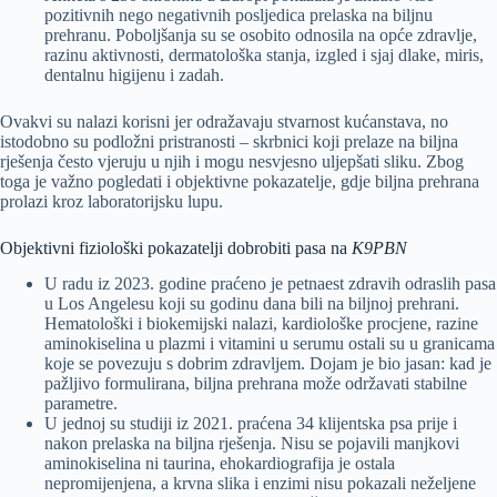
pozitivnih nego negativnih posljedica prelaska na biljnu
prehranu. Poboljšanja su se osobito odnosila na opće zdravlje,
razinu aktivnosti, dermatološka stanja, izgled i sjaj dlake, miris,
dentalnu higijenu i zadah.
Ovakvi su nalazi korisni jer odražavaju stvarnost kućanstava, no
istodobno su podložni pristranosti – skrbnici koji prelaze na biljna
rješenja često vjeruju u njih i mogu nesvjesno uljepšati sliku. Zbog
toga je važno pogledati i objektivne pokazatelje, gdje biljna prehrana
prolazi kroz laboratorijsku lupu.
Objektivni fiziološki pokazatelji dobrobiti pasa na
K9PBN
U radu iz 2023. godine praćeno je petnaest zdravih odraslih pasa
u Los Angelesu koji su godinu dana bili na biljnoj prehrani.
Hematološki i biokemijski nalazi, kardiološke procjene, razine
aminokiselina u plazmi i vitamini u serumu ostali su u granicama
koje se povezuju s dobrim zdravljem. Dojam je bio jasan: kad je
pažljivo formulirana, biljna prehrana može održavati stabilne
parametre.
U jednoj su studiji iz 2021. praćena 34 klijentska psa prije i
nakon prelaska na biljna rješenja. Nisu se pojavili manjkovi
aminokiselina ni taurina, ehokardiografija je ostala
nepromijenjena, a krvna slika i enzimi nisu pokazali neželjene