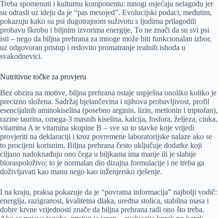
Treba spomenuti i kulturnu komponentu: mnogi osjećaju nelagodu jer
su odrasli uz ideju da je “pas mesojed”. Evolucijski podaci, međutim,
pokazuju kako su psi dugotrajnom suživotu s ljudima prilagodili
probavu škrobu i biljnim izvorima energije. To ne znači da su svi psi
isti – nego da biljna prehrana za mnoge može biti funkcionalan izbor,
uz odgovoran pristup i redovito promatranje realnih ishoda u
svakodnevici.
Nutritivne točke za provjeru
Bez obzira na motive, biljna prehrana ostaje uspješna onoliko koliko je
precizno složena. Sadržaj bjelančevina i njihova probavljivost, profil
esencijalnih aminokiselina (posebno arginin, lizin, metionin i triptofan),
razine taurina, omega-3 masnih kiselina, kalcija, fosfora, željeza, cinka,
vitamina A te vitamina skupine B – sve su to stavke koje vrijedi
provjeriti na deklaraciji i kroz povremene laboratorijske nalaze ako se
to procijeni korisnim. Biljna prehrana često uključuje dodatke koji
ciljano nadoknađuju ono čega u biljkama ima manje ili je slabije
bioraspoloživo; to je normalan dio dizajna formulacije i ne treba ga
doživljavati kao manu nego kao inženjersko rješenje.
I na kraju, praksa pokazuje da je “povratna informacija” najbolji vodič:
energija, razigranost, kvalitetna dlaka, uredna stolica, stabilna masa i
dobre krvne vrijednosti znače da biljna prehrana radi ono što treba.