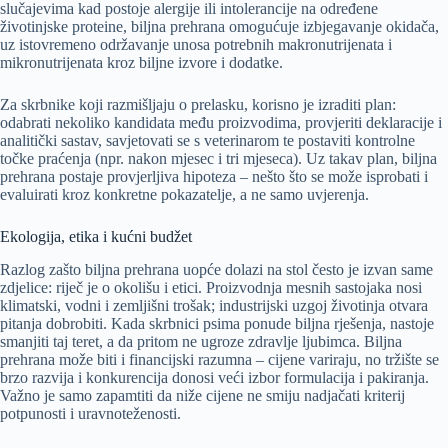
slučajevima kad postoje alergije ili intolerancije na određene
životinjske proteine, biljna prehrana omogućuje izbjegavanje okidača,
uz istovremeno održavanje unosa potrebnih makronutrijenata i
mikronutrijenata kroz biljne izvore i dodatke.
Za skrbnike koji razmišljaju o prelasku, korisno je izraditi plan:
odabrati nekoliko kandidata među proizvodima, provjeriti deklaracije i
analitički sastav, savjetovati se s veterinarom te postaviti kontrolne
točke praćenja (npr. nakon mjesec i tri mjeseca). Uz takav plan, biljna
prehrana postaje provjerljiva hipoteza – nešto što se može isprobati i
evaluirati kroz konkretne pokazatelje, a ne samo uvjerenja.
Ekologija, etika i kućni budžet
Razlog zašto biljna prehrana uopće dolazi na stol često je izvan same
zdjelice: riječ je o okolišu i etici. Proizvodnja mesnih sastojaka nosi
klimatski, vodni i zemljišni trošak; industrijski uzgoj životinja otvara
pitanja dobrobiti. Kada skrbnici psima ponude biljna rješenja, nastoje
smanjiti taj teret, a da pritom ne ugroze zdravlje ljubimca. Biljna
prehrana može biti i financijski razumna – cijene variraju, no tržište se
brzo razvija i konkurencija donosi veći izbor formulacija i pakiranja.
Važno je samo zapamtiti da niže cijene ne smiju nadjačati kriterij
potpunosti i uravnoteženosti.