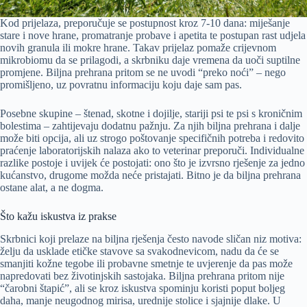
Kod prijelaza, preporučuje se postupnost kroz 7-10 dana: miješanje
stare i nove hrane, promatranje probave i apetita te postupan rast udjela
novih granula ili mokre hrane. Takav prijelaz pomaže crijevnom
mikrobiomu da se prilagodi, a skrbniku daje vremena da uoči suptilne
promjene. Biljna prehrana pritom se ne uvodi “preko noći” – nego
promišljeno, uz povratnu informaciju koju daje sam pas.
Posebne skupine – štenad, skotne i dojilje, stariji psi te psi s kroničnim
bolestima – zahtijevaju dodatnu pažnju. Za njih biljna prehrana i dalje
može biti opcija, ali uz strogo poštovanje specifičnih potreba i redovito
praćenje laboratorijskih nalaza ako to veterinar preporuči. Individualne
razlike postoje i uvijek će postojati: ono što je izvrsno rješenje za jedno
kućanstvo, drugome možda neće pristajati. Bitno je da biljna prehrana
ostane alat, a ne dogma.
Što kažu iskustva iz prakse
Skrbnici koji prelaze na biljna rješenja često navode sličan niz motiva:
želju da usklade etičke stavove sa svakodnevicom, nadu da će se
smanjiti kožne tegobe ili probavne smetnje te uvjerenje da pas može
napredovati bez životinjskih sastojaka. Biljna prehrana pritom nije
“čarobni štapić”, ali se kroz iskustva spominju koristi poput boljeg
daha, manje neugodnog mirisa, urednije stolice i sjajnije dlake. U