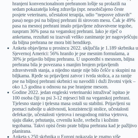
hranjeni konvencionalnom prehranom lošije su prolazili na
sedam pokazatelja lošeg zdravlja (npr. neuobičajeno česte
posjete veterinaru, učestalost terapija, udio “neposve zdravih”
pasa) nego psi na biljnoj prehrani ili sirovom mesu. Čak je 49%
pasa na mesnoj prehrani imalo prijavljene zdravstvene tegobe,
naspram 36% pasa na veganskoj prehrani. Iako je riječ o
anketama, rezultati su izazvali veliko zanimanje jer nagovješćuju
da biljna prehrana ne mora biti hendikep.
Anketa objavljena u prosincu 2022. uključila je 1.189 skrbnika u
Sjevernoj Americi: 56% hranilo je pse mesnim formulama, a
30% je prijavilo biljnu prehranu. U usporedbi s mesnom, biljna
prehrana bila je povezana s manjim brojem prijavljenih
zdravstvenih stanja, a nijedno stanje nije bilo češće u skupini na
biljkama. Rjeđe su prijavljeni zatvor i tvrda stolica, a za ranije
pse na biljnoj prehrani skrbnici su navodili i duži životni vijek –
oko 1,5 godina u odnosu na pse hranjene mesom.
Godine 2022. jedan engleski veterinarski istraživač ispitao je
100 osoba čiji su psi 3-12 mjeseci bili na veganskoj prehrani.
Tjelesno stanje i tjelesna masa ostali su stabilni. Prijavljeni su
pomaci nabolje u aktivnosti, konzistenciji stolice, učestalosti
defekacije, učestalosti vjetrova i neugodnog mirisa vjetrova,
sjaju dlake, prhutanju, crvenilu kože, svrbežu i kožnim
tegobama. Takvi opisi često prate biljna prehrana kad je pažljivo
planirana.
Anketa s 250 skrbnika u Europi pokazala je znatno više