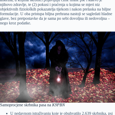
njihovo zdravlje, te (2) pokusi i praćenja u kojima se mjeri niz
objektivnih fizioloških pokazatelja tijekom i nakon prelaska na biljne
formulacije. U oba pristupa biljna prehrana nastoji se sagledati hladne
glave, bez pretpostavke da je sama po sebi dovoljna ili nedovoljna –
nego kroz podatke.
Samoprocjene skrbnika pasa na
K9PBN
U nedavnom istraživanju koje je obuhvatilo 2.639 skrbnika, psi