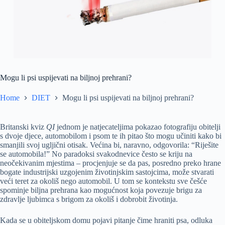
Mogu li psi uspijevati na biljnoj prehrani?
Home
DIET
Mogu li psi uspijevati na biljnoj prehrani?
Britanski kviz
QI
jednom je natjecateljima pokazao fotografiju obitelji
s dvoje djece, automobilom i psom te ih pitao što mogu učiniti kako bi
smanjili svoj ugljični otisak. Većina bi, naravno, odgovorila: “Riješite
se automobila!” No paradoksi svakodnevice često se kriju na
neočekivanim mjestima – procjenjuje se da pas, posredno preko hrane
bogate industrijski uzgojenim životinjskim sastojcima, može stvarati
veći teret za okoliš nego automobil. U tom se kontekstu sve češće
spominje biljna prehrana kao mogućnost koja povezuje brigu za
zdravlje ljubimca s brigom za okoliš i dobrobit životinja.
Kada se u obiteljskom domu pojavi pitanje čime hraniti psa, odluka