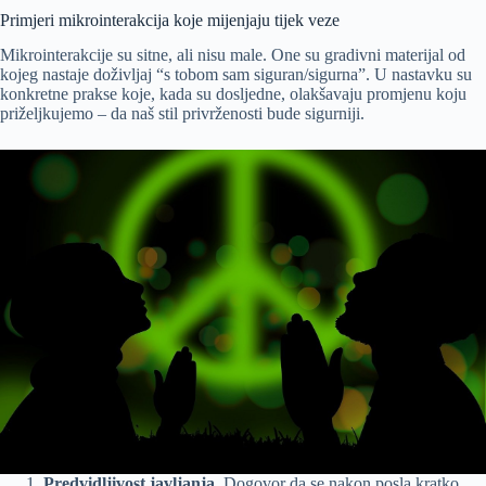
Primjeri mikrointerakcija koje mijenjaju tijek veze
Mikrointerakcije su sitne, ali nisu male. One su gradivni materijal od
kojeg nastaje doživljaj “s tobom sam siguran/sigurna”. U nastavku su
konkretne prakse koje, kada su dosljedne, olakšavaju promjenu koju
priželjkujemo – da naš stil privrženosti bude sigurniji.
Predvidljivost javljanja.
Dogovor da se nakon posla kratko