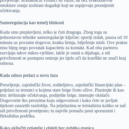
povjerenje. Romantični vrhunci su važni, ali bez svakodnevne
strukture ostaju izolirani događaji koji ne uspijevaju promijeniti
očekivanja.
Samoregulacija kao temelj bliskosti
Kada smo preplavljeni, teško je čuti drugoga. Zbog toga su
jednostavne tehnike samoregulacije ključne: sporiji izdah, pauza od 10
minuta uz povratni dogovor, kratka šetnja, bilježenje misli. Ove prakse
nisu bijeg nego povratak kapacitetu za kontakt. Kad oba partnera
razvijaju takve mikro-vještine, lakše je ostati u dijalogu, a stil
privrženosti se postupno smiruje jer tijelo uči da konflikt ne znači kraj
odnosa.
Kada odnos prelazi u novu fazu
Preseljenje, zajednički život, roditeljstvo, zajednički financijski plan –
prijelazi su trenutci u kojima stare brige često ožive. Planirajte ih kao
tim: definirajte očekivanja, podijelite brige, imenujte okidače.
Dogovorite tko preuzima koju odgovornost i kako ćete se javljati
tijekom zauzetih razdoblja. Na prijelazima se kristalizira koliko se naš
stil privrženosti promijenio; tu najviše pomažu jasni sporazumi i
fleksibilna podrška.
Kako uključiti prijatelje i obitelj bez gubitka granica