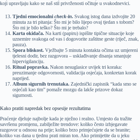
koji upravljaju kako se naš stil privrženosti očituje u svakodnevici.
Tjedni emocionalni
check-in
.
Svakog istog dana izdvojite 20
minuta za tri pitanja: Što mi je bilo lijepo ovaj tjedan s tobom?
Što mi je bilo teško? Što mi je trebalo?
Karta okidača.
Na karti (papiru) ispišite tipične situacije koje
uznemire svakoga od vas i dogovorite zaštitne geste (riječ, znak,
pauza).
Spora bliskost.
Vježbajte 5 minuta kontakta očima uz umjereni
tjelesni dodir, bez razgovora – usklađivanje disanja smanjuje
hipervigilanciju.
Ritual popravka.
Nakon nesuglasice uvijek tri koraka:
preuzimanje odgovornosti, validacija osjećaja, konkretan korak
naprijed.
Album sigurnih trenutaka.
Zajednički zapisnik “kada smo se
osjećali kao tim” pomaže mozgu da lakše prizove dokaz
sigurnosti.
Kako pratiti napredak bez opsesije rezultatima
Praćenje djeluje najbolje kada je nježno i realno. Umjesto da tražite
savršenu promjenu, zabilježite trendove: koliko često izbjegavate
razgovor u odnosu na prije; koliko brzo primjećujete da se branite;
koliko vas dana u tjednu prati miran ton. Ako primijetite da u jeku