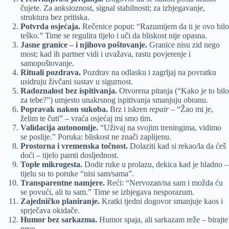
čujete. Za anksioznost, signal stabilnosti; za izbjegavanje,
struktura bez pritiska.
Potvrda osjećaja.
Rečenice poput: “Razumijem da ti je ovo bilo
teško.” Time se regulira tijelo i uči da bliskost nije opasna.
Jasne granice – i njihovo poštovanje.
Granice nisu zid nego
most; kad ih partner vidi i uvažava, rastu povjerenje i
samopoštovanje.
Rituali pozdrava.
Pozdrav na odlasku i zagrljaj na povratku
usidruju živčani sustav u sigurnost.
Radoznalost bez ispitivanja.
Otvorena pitanja (“Kako je to bilo
za tebe?”) umjesto unakrsnog ispitivanja smanjuju obranu.
Popravak nakon sukoba.
Brz i iskren
repair
– “Žao mi je,
želim te čuti” – vraća osjećaj mi smo tim.
Validacija autonomije.
“Uživaj na svojim treningima, vidimo
se poslije.” Poruka: bliskost ne znači zaplijenu.
Prostorna i vremenska točnost.
Dolaziti kad si rekao/la da ćeš
doći – tijelo pamti dosljednost.
Tople mikrogesta.
Dodir ruke u prolazu, dekica kad je hladno –
tijelu su to poruke “nisi sam/sama”.
Transparentne namjere.
Reći: “Nervozan/na sam i možda ću
se povući, ali tu sam.” Time se izbjegava nesporazum.
Zajedničko planiranje.
Kratki tjedni dogovor smanjuje kaos i
sprječava okidače.
Humor bez sarkazma.
Humor spaja, ali sarkazam reže – birajte
prvo.