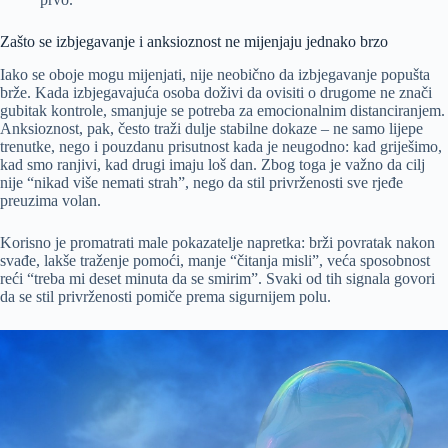
Zašto se izbjegavanje i anksioznost ne mijenjaju jednako brzo
Iako se oboje mogu mijenjati, nije neobično da izbjegavanje popušta
brže. Kada izbjegavajuća osoba doživi da ovisiti o drugome ne znači
gubitak kontrole, smanjuje se potreba za emocionalnim distanciranjem.
Anksioznost, pak, često traži dulje stabilne dokaze – ne samo lijepe
trenutke, nego i pouzdanu prisutnost kada je neugodno: kad griješimo,
kad smo ranjivi, kad drugi imaju loš dan. Zbog toga je važno da cilj
nije “nikad više nemati strah”, nego da stil privrženosti sve rjeđe
preuzima volan.
Korisno je promatrati male pokazatelje napretka: brži povratak nakon
svađe, lakše traženje pomoći, manje “čitanja misli”, veća sposobnost
reći “treba mi deset minuta da se smirim”. Svaki od tih signala govori
da se stil privrženosti pomiče prema sigurnijem polu.