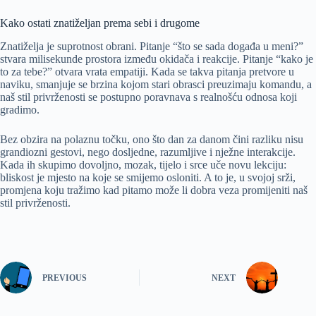
Kako ostati znatiželjan prema sebi i drugome
Znatiželja je suprotnost obrani. Pitanje “što se sada događa u meni?”
stvara milisekunde prostora između okidača i reakcije. Pitanje “kako je
to za tebe?” otvara vrata empatiji. Kada se takva pitanja pretvore u
naviku, smanjuje se brzina kojom stari obrasci preuzimaju komandu, a
naš stil privrženosti se postupno poravnava s realnošću odnosa koji
gradimo.
Bez obzira na polaznu točku, ono što dan za danom čini razliku nisu
grandiozni gestovi, nego dosljedne, razumljive i nježne interakcije.
Kada ih skupimo dovoljno, mozak, tijelo i srce uče novu lekciju:
bliskost je mjesto na koje se smijemo osloniti. A to je, u svojoj srži,
promjena koju tražimo kad pitamo može li dobra veza promijeniti naš
stil privrženosti.
PREVIOUS
NEXT