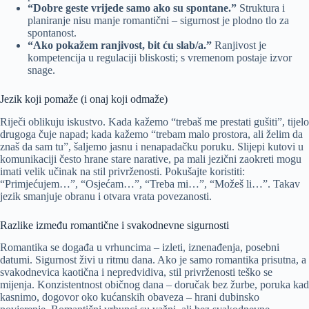
“Dobre geste vrijede samo ako su spontane.”
Struktura i
planiranje nisu manje romantični – sigurnost je plodno tlo za
spontanost.
“Ako pokažem ranjivost, bit ću slab/a.”
Ranjivost je
kompetencija u regulaciji bliskosti; s vremenom postaje izvor
snage.
Jezik koji pomaže (i onaj koji odmaže)
Riječi oblikuju iskustvo. Kada kažemo “trebaš me prestati gušiti”, tijelo
drugoga čuje napad; kada kažemo “trebam malo prostora, ali želim da
znaš da sam tu”, šaljemo jasnu i nenapadačku poruku. Slijepi kutovi u
komunikaciji često hrane stare narative, pa mali jezični zaokreti mogu
imati velik učinak na stil privrženosti. Pokušajte koristiti:
“Primjećujem…”, “Osjećam…”, “Treba mi…”, “Možeš li…”. Takav
jezik smanjuje obranu i otvara vrata povezanosti.
Razlike između romantične i svakodnevne sigurnosti
Romantika se događa u vrhuncima – izleti, iznenađenja, posebni
datumi. Sigurnost živi u ritmu dana. Ako je samo romantika prisutna, a
svakodnevica kaotična i nepredvidiva, stil privrženosti teško se
mijenja. Konzistentnost običnog dana – doručak bez žurbe, poruka kad
kasnimo, dogovor oko kućanskih obaveza – hrani dubinsko