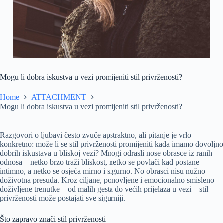
Mogu li dobra iskustva u vezi promijeniti stil privrženosti?
Home
ATTACHMENT
Mogu li dobra iskustva u vezi promijeniti stil privrženosti?
Razgovori o ljubavi često zvuče apstraktno, ali pitanje je vrlo
konkretno: može li se stil privrženosti promijeniti kada imamo dovoljno
dobrih iskustava u bliskoj vezi? Mnogi odrasli nose obrasce iz ranih
odnosa – netko brzo traži bliskost, netko se povlači kad postane
intimno, a netko se osjeća mirno i sigurno. No obrasci nisu nužno
doživotna presuda. Kroz ciljane, ponovljene i emocionalno smisleno
doživljene trenutke – od malih gesta do većih prijelaza u vezi – stil
privrženosti može postajati sve sigurniji.
Što zapravo znači stil privrženosti