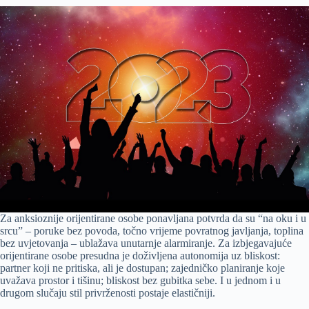
Za anksioznije orijentirane osobe ponavljana potvrda da su “na oku i u
srcu” – poruke bez povoda, točno vrijeme povratnog javljanja, toplina
bez uvjetovanja – ublažava unutarnje alarmiranje. Za izbjegavajuće
orijentirane osobe presudna je doživljena autonomija uz bliskost:
partner koji ne pritiska, ali je dostupan; zajedničko planiranje koje
uvažava prostor i tišinu; bliskost bez gubitka sebe. I u jednom i u
drugom slučaju stil privrženosti postaje elastičniji.