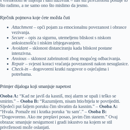
s vremenom se mijenja i sam nazivnik – naš stil privrženosti postaje to
što radimo, a ne samo ono što mislimo da jesmo.
Rječnik pojmova koje ćete možda čuti
Attachment
– opći pojam za emocionalnu povezanost i obrasce
vezivanja.
Secure
– opis za sigurnu, utemeljenu bliskost s niskom
anksioznošću i niskim izbjegavanjem.
Avoidant
– sklonost distanciranju kada bliskost postane
intenzivna.
Anxious
– sklonost zabrinutosti zbog mogućeg odbacivanja.
Repair
– svjesni koraci vraćanja povezanosti nakon nesuglasice.
Check-in
– dogovoreni kratki razgovor o osjećajima i
potrebama.
Primjer dijaloga koji smanjuje napetost
Osoba A:
“Kad ne javiš da kasniš, moj alarm se upali i teško se
smirim.” –
Osoba B:
“Razumijem, nisam htio/htjela te povrijediti.
Sljedeći put šaljem poruku čim shvatim da kasnim.” –
Osoba A:
“Hvala. Pomaže mi i kratka poruka ‘tu sam’.” –
Osoba B:
“Dogovoreno. Ako me preplavi posao, javim čim stanem.” Ovaj
obrazac smanjuje nesigurnost i gradi iskustvo na kojem se stil
privrženosti može oslanjati.