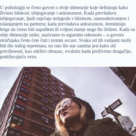
U psihologiji se često govori o dvije dimenzije koje definiraju kako
živimo bliskost: izbjegavanje i anksioznost. Kada prevladava
izbjegavanje, ljudi osjećaju nelagodu s blizinom, samootkrivanjem i
oslanjanjem na partnera; kada prevladava anksioznost, dominiraju
brige da ćemo biti napušteni ili voljeni manje nego što želimo. Kada su
obje dimenzije niske, nazivamo to sigurnim odnosom – u govoru
stručnjaka često ćete čuti i termin
secure
. Svaka od tih varijanti može
biti dio našeg repertoara, no ono što nas zanima jest kako stil
privrženosti, kao održivi obrazac, evoluira kada proživimo drugačiju,
podržavajuću vezu.