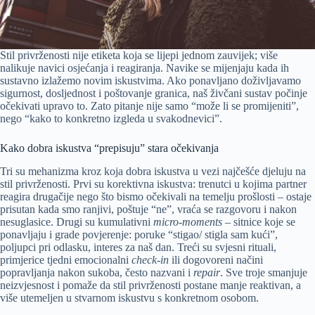
Stil privrženosti nije etiketa koja se lijepi jednom zauvijek; više
nalikuje navici osjećanja i reagiranja. Navike se mijenjaju kada ih
sustavno izlažemo novim iskustvima. Ako ponavljano doživljavamo
sigurnost, dosljednost i poštovanje granica, naš živčani sustav počinje
očekivati upravo to. Zato pitanje nije samo “može li se promijeniti”,
nego “kako to konkretno izgleda u svakodnevici”.
Kako dobra iskustva “prepisuju” stara očekivanja
Tri su mehanizma kroz koja dobra iskustva u vezi najčešće djeluju na
stil privrženosti. Prvi su korektivna iskustva: trenutci u kojima partner
reagira drugačije nego što bismo očekivali na temelju prošlosti – ostaje
prisutan kada smo ranjivi, poštuje “ne”, vraća se razgovoru i nakon
nesuglasice. Drugi su kumulativni
micro-moments
– sitnice koje se
ponavljaju i grade povjerenje: poruke “stigao/ stigla sam kući”,
poljupci pri odlasku, interes za naš dan. Treći su svjesni rituali,
primjerice tjedni emocionalni
check-in
ili dogovoreni načini
popravljanja nakon sukoba, često nazvani i
repair
. Sve troje smanjuje
neizvjesnost i pomaže da stil privrženosti postane manje reaktivan, a
više utemeljen u stvarnom iskustvu s konkretnom osobom.