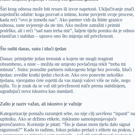
Širi krug odnosa može biti resurs ili izvor napetosti. Uključivanje znači
zajednički odabir: koga pozvati u intimu, kome povjeriti svoje procese,
kada reći “ovo je između nas”. Ako partner vidi da štitite granice
odnosa, raste uvjerenje da ste tim. Ako možete zatražiti i primiti
podršku, ali i reći “sad nam treba mir”, šaljete tijelu poruku da je odnos
elastičan i stabilan – upravo ono što mijenja stil privrženosti.
Što raditi danas, sutra i idući tjedan
Danas: primijetite jedan trenutak u kojem ste mogli reagirati
obrambeno, a niste – možda ste umjesto povlačenja rekli “treba mi
minuta”. Sutra: ponudite partneru mikrogestu brige bez povoda. Idući
tjedan: uvedite kratki tjedni
check-in
. Ako ovo ponovite nekoliko
tjedana, vjerojatno ćete osjetiti da vas manji valovi više ne ruše, nego
njišu. To je znak da se vaš stil privrženosti miče prema stabilnijem,
ugrađujući nova iskustva kao standard.
Zašto je naziv važan, ali iskustvo je važnije
Kategorizacije pomažu razumjeti sebe, no nije cilj savršeno “ispasti” na
upitniku. Ako se držimo etikete, riskiramo samoispunjavajuće
proročanstvo. Korisnije je pitati: “Što je danas mom tijelu dalo signal
sigurnosti?” Kada to radimo, fokus polako prelazi s etikete na praksu, i