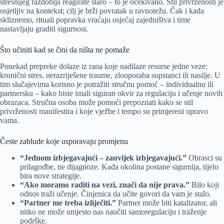
stresnijeg razdoblja reagirate staro – to je očekivano. Stil privrženosti je
osjetljiv na kontekst; cilj je brži povratak u ravnotežu. Čak i kada
skliznemo, rituali popravka vraćaju osjećaj zajedništva i time
nastavljaju graditi sigurnost.
Što učiniti kad se čini da ništa ne pomaže
Ponekad prepreke dolaze iz rana koje nadilaze resurse jedne veze:
kronični stres, nerazriješene traume, zlouporaba supstanci ili nasilje. U
tim slučajevima korisno je potražiti stručnu pomoć – individualnu ili
partnersku – kako biste imali siguran okvir za regulaciju i učenje novih
obrazaca. Stručna osoba može pomoći prepoznati kako se stil
privrženosti manifestira i koje vježbe i tempo su primjereni upravo
vama.
Česte zablude koje usporavaju promjenu
“Jednom izbjegavajući – zauvijek izbjegavajući.”
Obrasci su
prilagodbe, ne dijagnoze. Kada okolina postane sigurnija, tijelo
bira nove strategije.
“Ako moramo raditi na vezi, znači da nije prava.”
Bilo koji
odnos traži učenje. Činjenica da učite govori da vam je stalo.
“Partner me treba izliječiti.”
Partner može biti katalizator, ali
nitko ne može umjesto nas naučiti samoregulaciju i traženje
podrške.