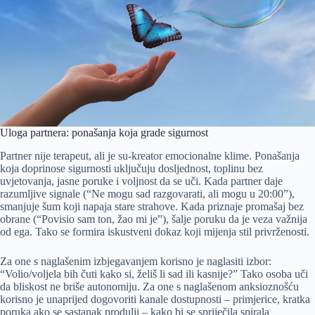
Uloga partnera: ponašanja koja grade sigurnost
Partner nije terapeut, ali je su-kreator emocionalne klime. Ponašanja
koja doprinose sigurnosti uključuju dosljednost, toplinu bez
uvjetovanja, jasne poruke i voljnost da se uči. Kada partner daje
razumljive signale (“Ne mogu sad razgovarati, ali mogu u 20:00”),
smanjuje šum koji napaja stare strahove. Kada priznaje promašaj bez
obrane (“Povisio sam ton, žao mi je”), šalje poruku da je veza važnija
od ega. Tako se formira iskustveni dokaz koji mijenja stil privrženosti.
Za one s naglašenim izbjegavanjem korisno je naglasiti izbor:
“Volio/voljela bih čuti kako si, želiš li sad ili kasnije?” Tako osoba uči
da bliskost ne briše autonomiju. Za one s naglašenom anksioznošću
korisno je unaprijed dogovoriti kanale dostupnosti – primjerice, kratka
poruka ako se sastanak produlji – kako bi se spriječila spirala