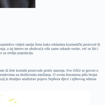
amislivo vidjeti stariju ženu kako reklamira kozmetički proizvod ili
ja, a taj interes ne obuhvaća više samo odrasle osobe, već se širi i
o za zreliju populaciju.
e ili žele koristiti proizvode protiv starenja. Sve češće se govori o
nim trendovima na društvenim mrežama. O ovom fenomenu pišu brojni
oji je detaljno analizirao pojavu Sephora djece i njihovog odnosa