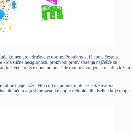
tuđe komentare i društvene norme. Popularnost i ljepota često se
e kroz slične nesigurnosti, proizvodi protiv starenja najčešće su
 društvene mreže dodatno pojačale ovu pojavu, jer su mladi izloženi
pe rutine njege kože. Neki od najpopularnijih TikTok kreatora
 uključuju agresivne sastojke poput retinoida ili kiseline koje mogu