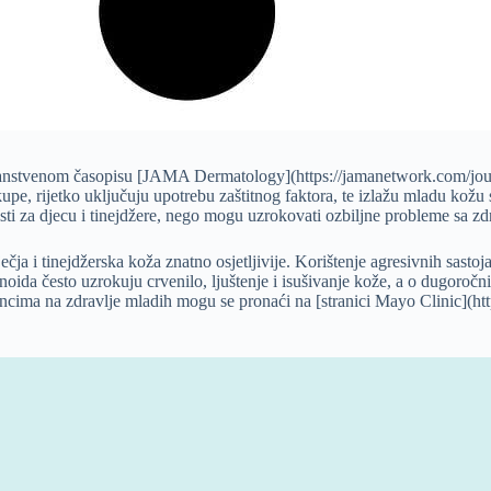
nanstvenom časopisu [JAMA Dermatology](https://jamanetwork.com/journ
, rijetko uključuju upotrebu zaštitnog faktora, te izlažu mladu kožu sast
isti za djecu i tinejdžere, nego mogu uzrokovati ozbiljne probleme sa z
čja i tinejdžerska koža znatno osjetljivije. Korištenje agresivnih sastoj
tinoida često uzrokuju crvenilo, ljuštenje i isušivanje kože, a o dugoro
ncima na zdravlje mladih mogu se pronaći na [stranici Mayo Clinic](htt