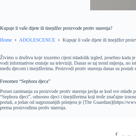
Kupuje li vaše dijete ili tinejdžer proizvode protiv starenja?
Home
ADOLESCENCE
Kupuje li vaše dijete ili tinejdžer proi
Živimo u društvu koje izuzetno cijeni mladolik izgled, posebno kada je
vodi informativne emisije na televiziji. Danas se taj trend mijenja, no 
među djecom i tinejdžerima. Proizvodi protiv starenja danas su postali 
Fenomen “Sephora djeca”
Porast zanimanja za proizvode protiv starenja javlja se kod sve mlađe po
“Sephora djeci”, odnosno djeci i tinejdžerima koji troše značajne izn
portali, a jedan od najpoznatijih primjera je [The Guardian](https://w
prema proizvodima protiv starenja.