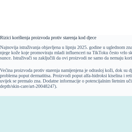
Rizici korištenja proizvoda protiv starenja kod djece
Najnovija istraživanja objavljena u lipnju 2025. godine u uglednom z
njege kože koje promoviraju mladi influenceri na TikToku često vrlo skupe
sunce. Istraživači su zaključili da ovi proizvodi ne samo da nemaju kor
Većina proizvoda protiv starenja namijenjena je odrasloj koži, dok su dje
problema poput dermatitisa. Proizvodi poput alfa-hidroksi kiselina i re
uvijek se premalo zna. Dodatne informacije o potencijalnim štetnim uči
depth/skin-care/art-20048247).