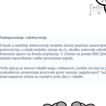
Samopouzdanje i adolescencija
Ulazak u razdoblje adolescencije nerijetko donosi pojačanu samosvijest 
poistovjećuju, a mladi nerijetko vjeruju da će, ukoliko zadovolje određe
fokusirani upravo na žensku populaciju. U [članku na portalu BBC](h
stalnim usporedbama i tuđim procjenama izgleda.
Velik utjecaj na stavove mladih imaju i influenceri, osobito oni koji 
svakodnevno promoviraju proizvode protiv starenja, naglašavajući “nuž
imati negativan učinak na osjetljivu kožu djece i mladih.