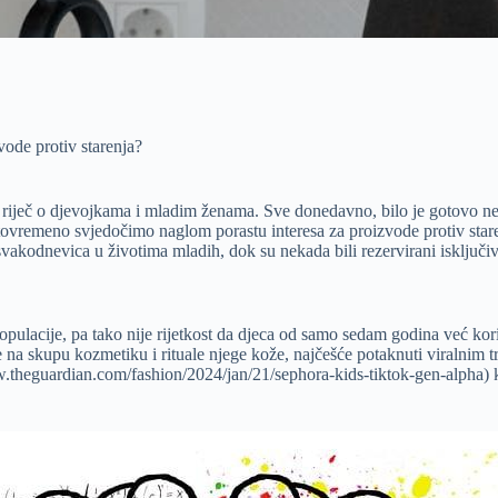
zvode protiv starenja?
 riječ o djevojkama i mladim ženama. Sve donedavno, bilo je gotovo nez
istovremeno svjedočimo naglom porastu interesa za proizvode protiv staren
svakodnevica u životima mladih, dok su nekada bili rezervirani isključiv
pulacije, pa tako nije rijetkost da djeca od samo sedam godina već korist
ose na skupu kozmetiku i rituale njege kože, najčešće potaknuti viral
ww.theguardian.com/fashion/2024/jan/21/sephora-kids-tiktok-gen-alpha) k