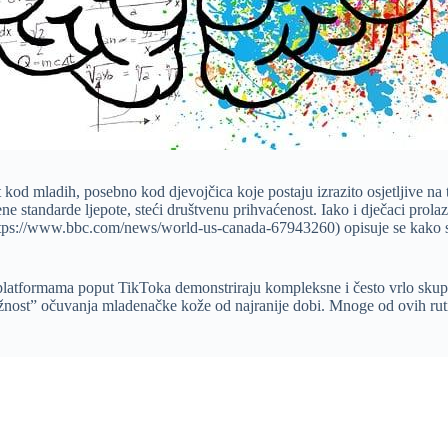
kod mladih, posebno kod djevojčica koje postaju izrazito osjetljive na 
ne standarde ljepote, steći društvenu prihvaćenost. Iako i dječaci prolaz
ttps://www.bbc.com/news/world-us-canada-67943260) opisuje se kako su
na platformama poput TikToka demonstriraju kompleksne i često vrlo sku
nost” očuvanja mladenačke kože od najranije dobi. Mnoge od ovih rutina