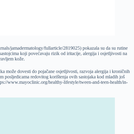
als/jamadermatology/fullarticle/2819025) pokazala su da su rutine
ojcima koji povećavaju rizik od iritacije, alergija i osjetljivosti na
dravljem kože.
aka može dovesti do pojačane osjetljivosti, razvoja alergija i kroničnih
čnim posljedicama redovitog korištenja ovih sastojaka kod mladih još
ps://www.mayoclinic.org/healthy-lifestyle/tween-and-teen-health/in-