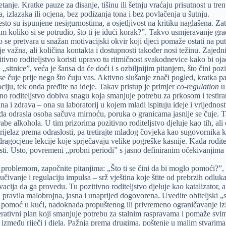
nje. Kratke pauze za disanje, tišinu ili šetnju vraćaju prisutnost u trenu
 izlazaka ili ocjena, bez podizanja tona i bez povlačenja u šutnju.
to su ispunjene nesigurnostima, a osjetljivost na kritiku naglašena. Zato
koliko si se potrudio, što ti je idući korak?”. Takvo usmjeravanje gra
se pretvara u snažan motivacijski okvir koji djeci pomaže ostati na put
je važna, ali količina kontakta i dostupnosti također nosi težinu. Zajed
ivno roditeljstvo koristi upravo tu ritmičnost svakodnevice kako bi ojač
sitnice”, veća je šansa da će doći i s ozbiljnijim pitanjem, što čini po
se čuje prije nego što čuju vas. Aktivno slušanje znači pogled, kratka 
ciju, tek onda pređite na ideje. Takav pristup je primjer
co-regulation
u 
ivno roditeljstvo dobiva snagu koja smanjuje potrebu za prkosom i testi
a i zdrava – ona su laboratorij u kojem mladi ispituju ideje i vrijednost
Kada odrasla osoba sačuva mirnoću, poruka o granicama jasnije se čuje.
e alkohola. U tim prizorima pozitivno roditeljstvo djeluje kao tih, ali
ijelaz prema odraslosti, pa tretirajte mladog čovjeka kao sugovornika k
 dragocjene lekcije koje sprječavaju velike pogreške kasnije. Kada rodit
lnosti. Usto, povremeni „probni periodi” s jasno definiranim očekivanjim
problemom, započnite pitanjima: „Što ti se čini da bi moglo pomoći?”, „
čivanje i regulaciju impulsa – srž vještina koje štite od prebrzih odluk
vacija da ga provedu. Tu pozitivno roditeljstvo djeluje kao katalizator, 
 pravila malobrojna, jasna i unaprijed dogovorena. Uvedite obiteljski „
pomoć u kući, nadoknada propuštenog ili privremeno ograničavanje izl
rativni plan koji smanjuje potrebu za stalnim raspravama i pomaže svim
u između riječi i djela. Pažnja prema drugima, poštenje u malim stvarima