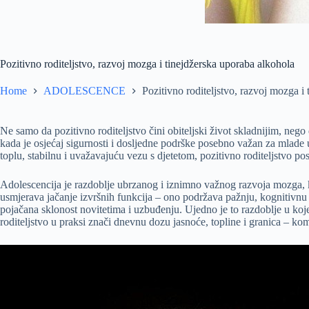
Pozitivno roditeljstvo, razvoj mozga i tinejdžerska uporaba alkohola
Home
ADOLESCENCE
Pozitivno roditeljstvo, razvoj mozga i
Ne samo da pozitivno roditeljstvo čini obiteljski život skladnijim, nego
kada je osjećaj sigurnosti i dosljedne podrške posebno važan za mlade
toplu, stabilnu i uvažavajuću vezu s djetetom, pozitivno roditeljstvo p
Adolescencija je razdoblje ubrzanog i iznimno važnog razvoja mozga, kad
usmjerava jačanje izvršnih funkcija – ono podržava pažnju, kognitivnu k
pojačana sklonost novitetima i uzbuđenju. Ujedno je to razdoblje u koj
roditeljstvo u praksi znači dnevnu dozu jasnoće, topline i granica – 