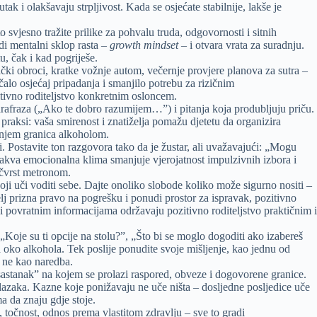
tak i olakšavaju strpljivost. Kada se osjećate stabilnije, lakše je
 svjesno tražite prilike za pohvalu truda, odgovornosti i sitnih
di mentalni sklop rasta –
growth mindset
– i otvara vrata za suradnju.
u, čak i kad pogriješe.
nički obroci, kratke vožnje autom, večernje provjere planova za sutra –
alo osjećaj pripadanja i smanjilo potrebu za rizičnim
zitivno roditeljstvo konkretnim osloncem.
parafraza („Ako te dobro razumijem…”) i pitanja koja produbljuju priču.
praksi: vaša smirenost i znatiželja pomažu djetetu da organizira
ranjem granica alkoholom.
i. Postavite ton razgovora tako da je žustar, ali uvažavajući: „Mogu
 Takva emocionalna klima smanjuje vjerojatnost impulzivnih izbora i
 čvrst metronom.
oji uči voditi sebe. Dajte onoliko slobode koliko može sigurno nositi –
elj prizna pravo na pogrešku i ponudi prostor za ispravak, pozitivno
a i povratnim informacijama održavaju pozitivno roditeljstvo praktičnim i
Koje su ti opcije na stolu?”, „Što bi se moglo dogoditi ako izabereš
a oko alkohola. Tek poslije ponudite svoje mišljenje, kao jednu od
a ne kao naredba.
sastanak” na kojem se prolazi raspored, obveze i dogovorene granice.
azaka. Kazne koje ponižavaju ne uče ništa – dosljedne posljedice uče
a da znaju gdje stoje.
, točnost, odnos prema vlastitom zdravlju – sve to gradi