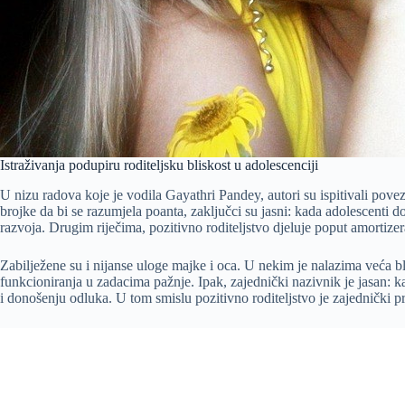
Istraživanja podupiru roditeljsku bliskost u adolescenciji
U nizu radova koje je vodila Gayathri Pandey, autori su ispitivali pov
brojke da bi se razumjela poanta, zaključci su jasni: kada adolescenti d
razvoja. Drugim riječima, pozitivno roditeljstvo djeluje poput amortize
Zabilježene su i nijanse uloge majke i oca. U nekim je nalazima veća b
funkcioniranja u zadacima pažnje. Ipak, zajednički nazivnik je jasan: ka
i donošenju odluka. U tom smislu pozitivno roditeljstvo je zajednički 