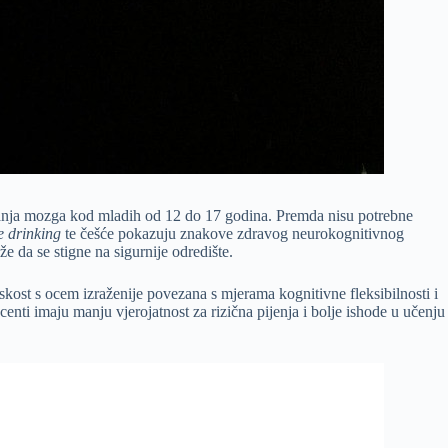
ijevanja mozga kod mladih od 12 do 17 godina. Premda nisu potrebne
e drinking
te češće pokazuju znakove zdravog neurokognitivnog
e da se stigne na sigurnije odredište.
skost s ocem izraženije povezana s mjerama kognitivne fleksibilnosti i
centi imaju manju vjerojatnost za rizična pijenja i bolje ishode u učenju