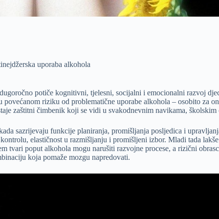
 tinejdžerska uporaba alkohola
 dugoročno potiče kognitivni, tjelesni, socijalni i emocionalni razvoj dj
 u povećanom riziku od problematične uporabe alkohola – osobito za on
ostaje zaštitni čimbenik koji se vidi u svakodnevnim navikama, školskim
a sazrijevaju funkcije planiranja, promišljanja posljedica i upravljanj
ontrolu, elastičnost u razmišljanju i promišljeni izbor. Mladi tada lakš
em tvari poput alkohola mogu narušiti razvojne procese, a rizični obras
kombinaciju koja pomaže mozgu napredovati.