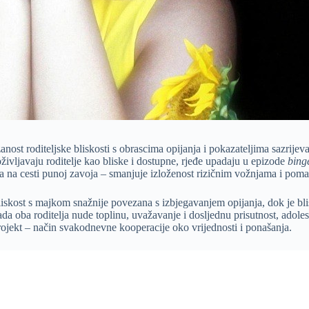
ezanost roditeljske bliskosti s obrascima opijanja i pokazateljima sazr
oživljavaju roditelje kao bliske i dostupne, rjeđe upadaju u epizode
bing
ra na cesti punoj zavoja – smanjuje izloženost rizičnim vožnjama i pomaž
liskost s majkom snažnije povezana s izbjegavanjem opijanja, dok je bli
da oba roditelja nude toplinu, uvažavanje i dosljednu prisutnost, adoles
projekt – način svakodnevne kooperacije oko vrijednosti i ponašanja.