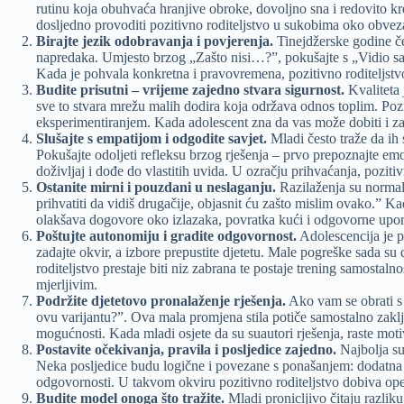
rutinu koja obuhvaća hranjive obroke, dovoljno sna i redovito kreta
dosljedno provoditi pozitivno roditeljstvo u sukobima oko obveza,
Birajte jezik odobravanja i povjerenja.
Tinejdžerske godine čes
napredaka. Umjesto brzog „Zašto nisi…?”, pokušajte s „Vidio sam 
Kada je pohvala konkretna i pravovremena, pozitivno roditeljstvo 
Budite prisutni – vrijeme zajedno stvara sigurnost.
Kvaliteta 
sve to stvara mrežu malih dodira koja održava odnos toplim. Pozit
eksperimentiranjem. Kada adolescent zna da vas može dobiti i za „
Slušajte s empatijom i odgodite savjet.
Mladi često traže da ih 
Pokušajte odoljeti refleksu brzog rješenja – prvo prepoznajte emo
doživljaj i dođe do vlastitih uvida. U ozračju prihvaćanja, pozit
Ostanite mirni i pouzdani u neslaganju.
Razilaženja su normaln
prihvatiti da vidiš drugačije, objasnit ću zašto mislim ovako.” 
olakšava dogovore oko izlazaka, povratka kući i odgovorne uporab
Poštujte autonomiju i gradite odgovornost.
Adolescencija je pr
zadajte okvir, a izbore prepustite djetetu. Male pogreške sada su
roditeljstvo prestaje biti niz zabrana te postaje trening samosta
mjerljivim.
Podržite djetetovo pronalaženje rješenja.
Ako vam se obrati s 
ovu varijantu?”. Ova mala promjena stila potiče samostalno zaklju
mogućnosti. Kada mladi osjete da su suautori rješenja, raste moti
Postavite očekivanja, pravila i posljedice zajedno.
Najbolja su
Neka posljedice budu logične i povezane s ponašanjem: dodatna 
odgovornosti. U takvom okviru pozitivno roditeljstvo dobiva ope
Budite model onoga što tražite.
Mladi pronicljivo čitaju razlik