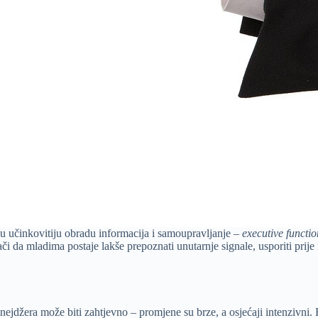
tiču učinkovitiju obradu informacija i samoupravljanje –
executive functio
ači da mladima postaje lakše prepoznati unutarnje signale, usporiti prije
tinejdžera može biti zahtjevno – promjene su brze, a osjećaji intenzivni. R