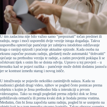
U tim zadacima nije bilo važno samo “prepoznati” točan predmet ili
radnju, nego i moći usporediti dvije verzije istoga događaja. Takva
usporedba opterećuje pamćenje jer zahtijeva istodobno održavanje
traga o ranijoj epizodi i praćenje aktualne epizode. Kada osoba na
ekranu započne poznatu radnju, gledatelj može automatski “dohvatiti”
sjećanje na prethodnu verziju te radnje, a zatim provjeriti poklapa li se
očekivani tijek s onim što se doista odvija. Upravo u toj provjeri – u
trenutku kad se pojavi razlika – pamćenje može dobiti dodatnu jasnoću
jer se kontrast između starog i novog ističe.
U istraživanju se pojavilo nekoliko zanimljivih nalaza. Kada su
sudionici gledali drugi video, njihov se pogled često pomicao prema
objektu s kojim je žena prethodno bila u interakciji u prvom
videozapisu. Tako su mogli pogledati prema zdjelici dok se žena
približavala ormariću ili prema kvaki dok je hodala prema vratima.
Međutim, čim bi žena započela samu radnju, pogled bi se usmjerio na
objekt koji je u tom trenutku stvarno koristila. Takav obrazac sugerira