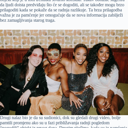
da ljudi doista predviđaju što će se dogoditi, ali se također mogu brzo
prilagoditi kada se pokaže da se radnja razlikuje. Ta brza prilagodba
važna je za pamćenje jer omogućuje da se nova informacija zabilježi
bez zamagljivanja starog traga.
Drugi nalaz bio je da su sudionici, dok su gledali drugi video, bolje
pamtili promjenu ako su u fazi približavanja radnji pogledom
“pogodili” objekt iz prvog dana. Drugim riječima, kada su iz pamćenja