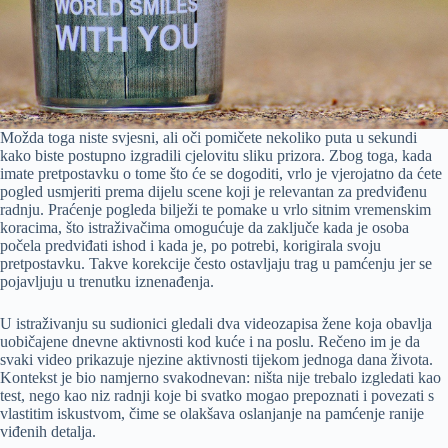
Možda toga niste svjesni, ali oči pomičete nekoliko puta u sekundi
kako biste postupno izgradili cjelovitu sliku prizora. Zbog toga, kada
imate pretpostavku o tome što će se dogoditi, vrlo je vjerojatno da ćete
pogled usmjeriti prema dijelu scene koji je relevantan za predviđenu
radnju. Praćenje pogleda bilježi te pomake u vrlo sitnim vremenskim
koracima, što istraživačima omogućuje da zaključe kada je osoba
počela predviđati ishod i kada je, po potrebi, korigirala svoju
pretpostavku. Takve korekcije često ostavljaju trag u pamćenju jer se
pojavljuju u trenutku iznenađenja.
U istraživanju su sudionici gledali dva videozapisa žene koja obavlja
uobičajene dnevne aktivnosti kod kuće i na poslu. Rečeno im je da
svaki video prikazuje njezine aktivnosti tijekom jednoga dana života.
Kontekst je bio namjerno svakodnevan: ništa nije trebalo izgledati kao
test, nego kao niz radnji koje bi svatko mogao prepoznati i povezati s
vlastitim iskustvom, čime se olakšava oslanjanje na pamćenje ranije
viđenih detalja.