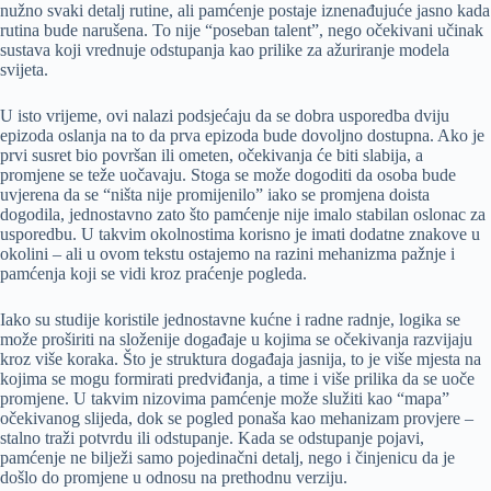
nužno svaki detalj rutine, ali pamćenje postaje iznenađujuće jasno kada
rutina bude narušena. To nije “poseban talent”, nego očekivani učinak
sustava koji vrednuje odstupanja kao prilike za ažuriranje modela
svijeta.
U isto vrijeme, ovi nalazi podsjećaju da se dobra usporedba dviju
epizoda oslanja na to da prva epizoda bude dovoljno dostupna. Ako je
prvi susret bio površan ili ometen, očekivanja će biti slabija, a
promjene se teže uočavaju. Stoga se može dogoditi da osoba bude
uvjerena da se “ništa nije promijenilo” iako se promjena doista
dogodila, jednostavno zato što pamćenje nije imalo stabilan oslonac za
usporedbu. U takvim okolnostima korisno je imati dodatne znakove u
okolini – ali u ovom tekstu ostajemo na razini mehanizma pažnje i
pamćenja koji se vidi kroz praćenje pogleda.
Iako su studije koristile jednostavne kućne i radne radnje, logika se
može proširiti na složenije događaje u kojima se očekivanja razvijaju
kroz više koraka. Što je struktura događaja jasnija, to je više mjesta na
kojima se mogu formirati predviđanja, a time i više prilika da se uoče
promjene. U takvim nizovima pamćenje može služiti kao “mapa”
očekivanog slijeda, dok se pogled ponaša kao mehanizam provjere –
stalno traži potvrdu ili odstupanje. Kada se odstupanje pojavi,
pamćenje ne bilježi samo pojedinačni detalj, nego i činjenicu da je
došlo do promjene u odnosu na prethodnu verziju.