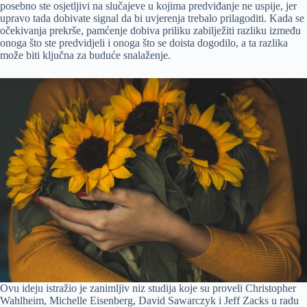
posebno ste osjetljivi na slučajeve u kojima predviđanje ne uspije, jer
upravo tada dobivate signal da bi uvjerenja trebalo prilagoditi. Kada se
očekivanja prekrše, pamćenje dobiva priliku zabilježiti razliku između
onoga što ste predvidjeli i onoga što se doista dogodilo, a ta razlika
može biti ključna za buduće snalaženje.
Ovu ideju istražio je zanimljiv niz studija koje su proveli Christopher
Wahlheim, Michelle Eisenberg, David Sawarczyk i Jeff Zacks u radu