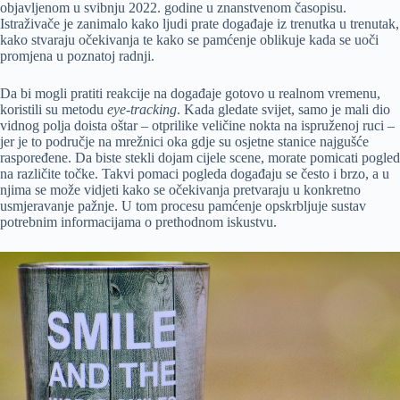
objavljenom u svibnju 2022. godine u znanstvenom časopisu.
Istraživače je zanimalo kako ljudi prate događaje iz trenutka u trenutak,
kako stvaraju očekivanja te kako se pamćenje oblikuje kada se uoči
promjena u poznatoj radnji.
Da bi mogli pratiti reakcije na događaje gotovo u realnom vremenu,
koristili su metodu
eye-tracking
. Kada gledate svijet, samo je mali dio
vidnog polja doista oštar – otprilike veličine nokta na ispruženoj ruci –
jer je to područje na mrežnici oka gdje su osjetne stanice najgušće
raspoređene. Da biste stekli dojam cijele scene, morate pomicati pogled
na različite točke. Takvi pomaci pogleda događaju se često i brzo, a u
njima se može vidjeti kako se očekivanja pretvaraju u konkretno
usmjeravanje pažnje. U tom procesu pamćenje opskrbljuje sustav
potrebnim informacijama o prethodnom iskustvu.