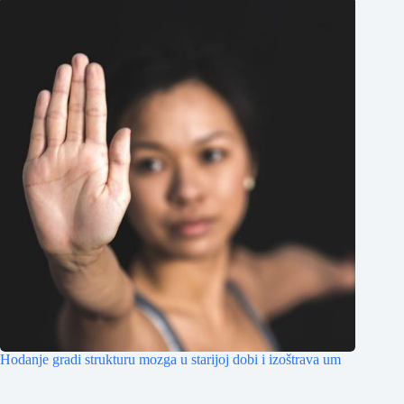
Hodanje gradi strukturu mozga u starijoj dobi i izoštrava um