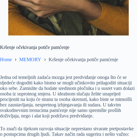
Kršenje očekivanja potiče pamćenje
Home
MEMORY
Kršenje očekivanja potiče pamćenje
Jedna od temeljnih zadaća mozga jest predviđanje onoga što će se
sljedeće dogoditi kako bismo se mogli učinkovito prilagoditi situaciji
oko sebe. Zamislite da hodate sredinom pločnika i u susret vam dolazi
osoba iz suprotnog smjera. U idealnom slučaju želite unaprijed
procijeniti na koju će stranu ta osoba skrenuti, kako biste se mimoišli
bez zaustavljanja, nespretnog izbjegavanja ili sudara. U takvim
svakodnevnim trenucima pamćenje nije samo spremište prošlih
doživljaja, nego i alat koji podržava predviđanje.
To znači da tijekom razvoja situacije neprestano stvarate pretpostavke
o postupcima drugih ljudi. Takav način rada sugerira i nešto važno: