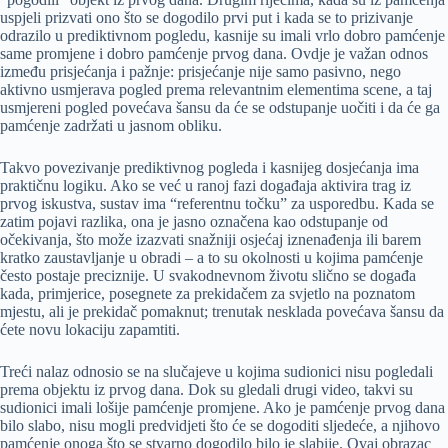
uspjeli prizvati ono što se dogodilo prvi put i kada se to prizivanje
odrazilo u prediktivnom pogledu, kasnije su imali vrlo dobro pamćenje
same promjene i dobro pamćenje prvog dana. Ovdje je važan odnos
između prisjećanja i pažnje: prisjećanje nije samo pasivno, nego
aktivno usmjerava pogled prema relevantnim elementima scene, a taj
usmjereni pogled povećava šansu da će se odstupanje uočiti i da će ga
pamćenje zadržati u jasnom obliku.
Takvo povezivanje prediktivnog pogleda i kasnijeg dosjećanja ima
praktičnu logiku. Ako se već u ranoj fazi događaja aktivira trag iz
prvog iskustva, sustav ima “referentnu točku” za usporedbu. Kada se
zatim pojavi razlika, ona je jasno označena kao odstupanje od
očekivanja, što može izazvati snažniji osjećaj iznenađenja ili barem
kratko zaustavljanje u obradi – a to su okolnosti u kojima pamćenje
često postaje preciznije. U svakodnevnom životu slično se događa
kada, primjerice, posegnete za prekidačem za svjetlo na poznatom
mjestu, ali je prekidač pomaknut; trenutak nesklada povećava šansu da
ćete novu lokaciju zapamtiti.
Treći nalaz odnosio se na slučajeve u kojima sudionici nisu pogledali
prema objektu iz prvog dana. Dok su gledali drugi video, takvi su
sudionici imali lošije pamćenje promjene. Ako je pamćenje prvog dana
bilo slabo, nisu mogli predvidjeti što će se dogoditi sljedeće, a njihovo
pamćenje onoga što se stvarno dogodilo bilo je slabije. Ovaj obrazac