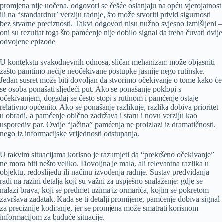
promjena nije uočena, odgovori se češće oslanjaju na opću vjerojatnost
ili na “standardnu” verziju radnje, što može stvoriti privid sigurnosti
bez stvarne preciznosti. Takvi odgovori nisu nužno svjesno izmišljeni –
oni su rezultat toga što pamćenje nije dobilo signal da treba čuvati dvije
odvojene epizode.
U kontekstu svakodnevnih odnosa, sličan mehanizam može objasniti
zašto pamtimo nečije neočekivane postupke jasnije nego rutinske.
Jedan susret može biti dovoljan da stvorimo očekivanje o tome kako će
se osoba ponašati sljedeći put. Ako se ponašanje poklopi s
očekivanjem, događaj se često stopi s rutinom i pamćenje ostaje
relativno općenito. Ako se ponašanje razlikuje, razlika dobiva prioritet
u obradi, a pamćenje obično zadržava i staru i novu verziju kao
usporediv par. Ovdje “jačina” pamćenja ne proizlazi iz dramatičnosti,
nego iz informacijske vrijednosti odstupanja.
U takvim situacijama korisno je razumjeti da “prekršeno očekivanje”
ne mora biti nešto veliko. Dovoljna je mala, ali relevantna razlika u
objektu, redoslijedu ili načinu izvođenja radnje. Sustav predviđanja
radi na razini detalja koji su važni za uspješno snalaženje: gdje se
nalazi brava, koji se predmet uzima iz ormarića, kojim se pokretom
završava zadatak. Kada se ti detalji promijene, pamćenje dobiva signal
za preciznije kodiranje, jer se promjena može smatrati korisnom
informacijom za buduće situacije.