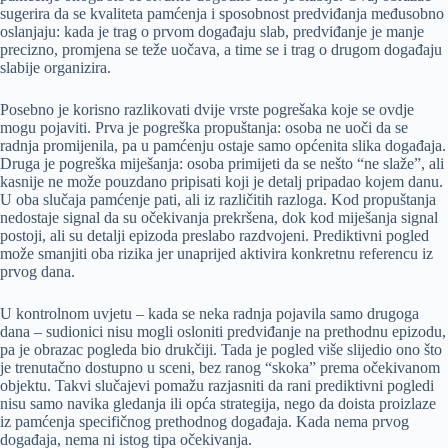
sugerira da se kvaliteta pamćenja i sposobnost predviđanja međusobno
oslanjaju: kada je trag o prvom događaju slab, predviđanje je manje
precizno, promjena se teže uočava, a time se i trag o drugom događaju
slabije organizira.
Posebno je korisno razlikovati dvije vrste pogrešaka koje se ovdje
mogu pojaviti. Prva je pogreška propuštanja: osoba ne uoči da se
radnja promijenila, pa u pamćenju ostaje samo općenita slika događaja.
Druga je pogreška miješanja: osoba primijeti da se nešto “ne slaže”, ali
kasnije ne može pouzdano pripisati koji je detalj pripadao kojem danu.
U oba slučaja pamćenje pati, ali iz različitih razloga. Kod propuštanja
nedostaje signal da su očekivanja prekršena, dok kod miješanja signal
postoji, ali su detalji epizoda preslabo razdvojeni. Prediktivni pogled
može smanjiti oba rizika jer unaprijed aktivira konkretnu referencu iz
prvog dana.
U kontrolnom uvjetu – kada se neka radnja pojavila samo drugoga
dana – sudionici nisu mogli osloniti predviđanje na prethodnu epizodu,
pa je obrazac pogleda bio drukčiji. Tada je pogled više slijedio ono što
je trenutačno dostupno u sceni, bez ranog “skoka” prema očekivanom
objektu. Takvi slučajevi pomažu razjasniti da rani prediktivni pogledi
nisu samo navika gledanja ili opća strategija, nego da doista proizlaze
iz pamćenja specifičnog prethodnog događaja. Kada nema prvog
događaja, nema ni istog tipa očekivanja.