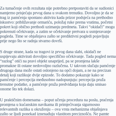
Za tumačenje ovih rezultata nije potrebno pretpostaviti da se sudionici
namjerno prisjećaju prvog dana u svakom trenutku. Dovoljno je da se
trag iz pamćenja spontano aktivira kada prizor podsjeća na prethodno
iskustvo: približavanje ormariću, položaj ruke prema vratima, početni
pokret koji obično prethodi uzimanju predmeta. Takvi “okidači” mogu
pokrenuti očekivanje, a zatim se očekivanje pretvara u usmjeravanje
pogleda. Time se objašnjava zašto se prediktivni pogledi pojavljuju
prije nego što se radnja stvarno dovrši.
S druge strane, kada su tragovi iz prvog dana slabi, okidači ne
uspijevaju aktivirati dovoljno specifično očekivanje. Tada pogled nema
“razlog” otići na pravi objekt unaprijed, pa se promjena lakše
promakne ili ostane nedovoljno razlučena. U takvom slučaju pamćenje
drugoga dana može ostati oslonjeno na opći dojam, a ne na precizan
detalj koji razlikuje dvije epizode. To dodatno pokazuje kako se
pamćenje i percepcija međusobno nadopunjuju: percepcija pruža
trenutne podatke, a pamćenje pruža predviđanja koja daju smisao
onome što tek dolazi.
U praktičnim domenama – poput učenja procedura na poslu, praćenja
promjena u kućanskim navikama ili primjećivanja sigurnosno
relevantnih razlika u okruženju – ova vrsta mehanizma objašnjava
zašto se ljudi ponekad iznenađuju vlastitom preciznošću. Ne pamte