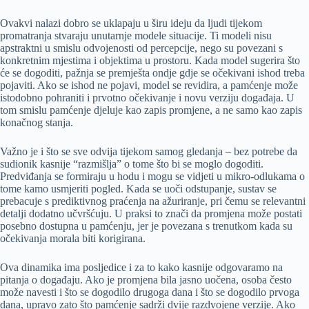
Ovakvi nalazi dobro se uklapaju u širu ideju da ljudi tijekom
promatranja stvaraju unutarnje modele situacije. Ti modeli nisu
apstraktni u smislu odvojenosti od percepcije, nego su povezani s
konkretnim mjestima i objektima u prostoru. Kada model sugerira što
će se dogoditi, pažnja se premješta ondje gdje se očekivani ishod treba
pojaviti. Ako se ishod ne pojavi, model se revidira, a pamćenje može
istodobno pohraniti i prvotno očekivanje i novu verziju događaja. U
tom smislu pamćenje djeluje kao zapis promjene, a ne samo kao zapis
konačnog stanja.
Važno je i što se sve odvija tijekom samog gledanja – bez potrebe da
sudionik kasnije “razmišlja” o tome što bi se moglo dogoditi.
Predviđanja se formiraju u hodu i mogu se vidjeti u mikro-odlukama o
tome kamo usmjeriti pogled. Kada se uoči odstupanje, sustav se
prebacuje s prediktivnog praćenja na ažuriranje, pri čemu se relevantni
detalji dodatno učvršćuju. U praksi to znači da promjena može postati
posebno dostupna u pamćenju, jer je povezana s trenutkom kada su
očekivanja morala biti korigirana.
Ova dinamika ima posljedice i za to kako kasnije odgovaramo na
pitanja o događaju. Ako je promjena bila jasno uočena, osoba često
može navesti i što se dogodilo drugoga dana i što se dogodilo prvoga
dana, upravo zato što pamćenje sadrži dvije razdvojene verzije. Ako