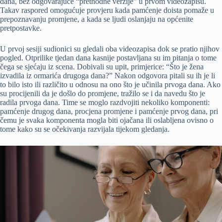
dana, bez odgovarajuće “prethodne verzije” u prvom videozapisu.
Takav raspored omogućuje provjeru kada pamćenje doista pomaže u
prepoznavanju promjene, a kada se ljudi oslanjaju na općenite
pretpostavke.
U prvoj sesiji sudionici su gledali oba videozapisa dok se pratio njihov
pogled. Otprilike tjedan dana kasnije postavljana su im pitanja o tome
čega se sjećaju iz scena. Dobivali su upit, primjerice: “Što je žena
izvadila iz ormarića drugoga dana?” Nakon odgovora pitali su ih je li
to bilo isto ili različito u odnosu na ono što je učinila prvoga dana. Ako
su procijenili da je došlo do promjene, tražilo se i da navedu što je
radila prvoga dana. Time se moglo razdvojiti nekoliko komponenti:
pamćenje drugog dana, procjena promjene i pamćenje prvog dana, pri
čemu je svaka komponenta mogla biti ojačana ili oslabljena ovisno o
tome kako su se očekivanja razvijala tijekom gledanja.