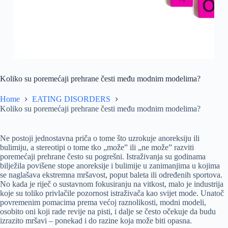
Koliko su poremećaji prehrane česti među modnim modelima?
Home
EATING DISORDERS
Koliko su poremećaji prehrane česti među modnim modelima?
Ne postoji jednostavna priča o tome što uzrokuje anoreksiju ili
bulimiju, a stereotipi o tome tko „može” ili „ne može” razviti
poremećaji prehrane često su pogrešni. Istraživanja su godinama
bilježila povišene stope anoreksije i bulimije u zanimanjima u kojima
se naglašava ekstremna mršavost, poput baleta ili određenih sportova.
No kada je riječ o sustavnom fokusiranju na vitkost, malo je industrija
koje su toliko privlačile pozornost istraživača kao svijet mode. Unatoč
povremenim pomacima prema većoj raznolikosti, modni modeli,
osobito oni koji rade revije na pisti, i dalje se često očekuje da budu
izrazito mršavi – ponekad i do razine koja može biti opasna.