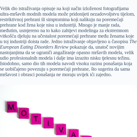
Velik dio istraživanja opisuje na koji način izloženost fotografijama
ultra-mršavih modnih modela može pridonijeti nezadovoljstvu tijelom,
restriktivnoj prehrani ili simptomima koji nalikuju na poremećaji
prehrane kod žena koje nisu u industriji. Mnogo je manje rada,
međutim, usmjereno na to kako zahtjevi modelinga za ekstremnom
vitkošću djeluju na učestalost poremećaji prehrane među ženama koje
u toj industriji doista rade. Jedno istraživanje objavljeno u časopisu
The
European Eating Disorders Review
pokazuje da, unatoč novijim
nastojanjima da se ograniči angažiranje opasno mršavih modela, velik
udio profesionalnih modela i dalje ima izrazito nisku tjelesnu težinu.
Istodobno, samo dio tih modela navodi visoku razinu ponašanja koja
se uobičajeno povezuju s poremećaji prehrane, što sugerira da sama
mršavost i obrasci ponašanja ne moraju uvijek ići zajedno.