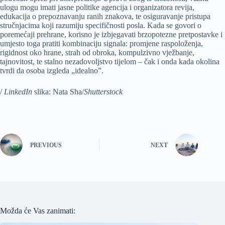
ulogu mogu imati jasne politike agencija i organizatora revija,
edukacija o prepoznavanju ranih znakova, te osiguravanje pristupa
stručnjacima koji razumiju specifičnosti posla. Kada se govori o
poremećaji prehrane, korisno je izbjegavati brzopotezne pretpostavke i
umjesto toga pratiti kombinaciju signala: promjene raspoloženja,
rigidnost oko hrane, strah od obroka, kompulzivno vježbanje,
tajnovitost, te stalno nezadovoljstvo tijelom – čak i onda kada okolina
tvrdi da osoba izgleda „idealno”.
/
LinkedIn
slika: Nata Sha/
Shutterstock
PREVIOUS
NEXT
Možda će Vas zanimati: