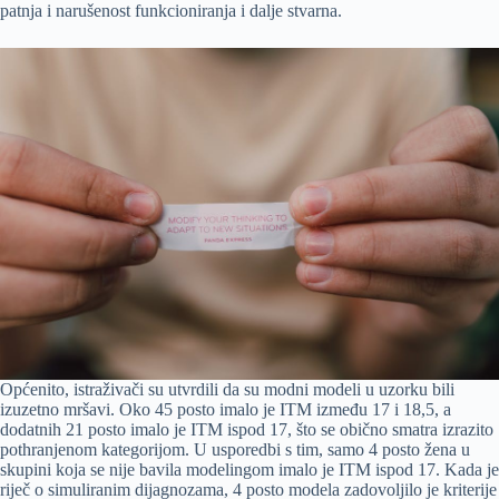
patnja i narušenost funkcioniranja i dalje stvarna.
Općenito, istraživači su utvrdili da su modni modeli u uzorku bili
izuzetno mršavi. Oko 45 posto imalo je ITM između 17 i 18,5, a
dodatnih 21 posto imalo je ITM ispod 17, što se obično smatra izrazito
pothranjenom kategorijom. U usporedbi s tim, samo 4 posto žena u
skupini koja se nije bavila modelingom imalo je ITM ispod 17. Kada je
riječ o simuliranim dijagnozama, 4 posto modela zadovoljilo je kriterije