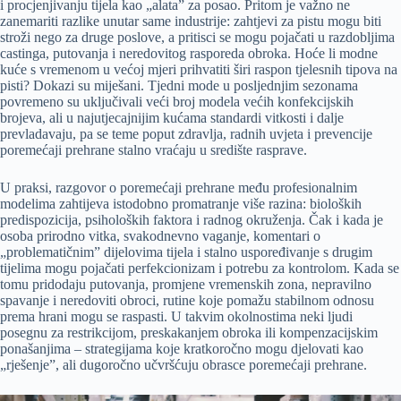
i procjenjivanju tijela kao „alata” za posao. Pritom je važno ne
zanemariti razlike unutar same industrije: zahtjevi za pistu mogu biti
stroži nego za druge poslove, a pritisci se mogu pojačati u razdobljima
castinga, putovanja i neredovitog rasporeda obroka. Hoće li modne
kuće s vremenom u većoj mjeri prihvatiti širi raspon tjelesnih tipova na
pisti? Dokazi su miješani. Tjedni mode u posljednjim sezonama
povremeno su uključivali veći broj modela većih konfekcijskih
brojeva, ali u najutjecajnijim kućama standardi vitkosti i dalje
prevladavaju, pa se teme poput zdravlja, radnih uvjeta i prevencije
poremećaji prehrane stalno vraćaju u središte rasprave.
U praksi, razgovor o poremećaji prehrane među profesionalnim
modelima zahtijeva istodobno promatranje više razina: bioloških
predispozicija, psiholoških faktora i radnog okruženja. Čak i kada je
osoba prirodno vitka, svakodnevno vaganje, komentari o
„problematičnim” dijelovima tijela i stalno uspoređivanje s drugim
tijelima mogu pojačati perfekcionizam i potrebu za kontrolom. Kada se
tomu pridodaju putovanja, promjene vremenskih zona, nepravilno
spavanje i neredoviti obroci, rutine koje pomažu stabilnom odnosu
prema hrani mogu se raspasti. U takvim okolnostima neki ljudi
posegnu za restrikcijom, preskakanjem obroka ili kompenzacijskim
ponašanjima – strategijama koje kratkoročno mogu djelovati kao
„rješenje”, ali dugoročno učvršćuju obrasce poremećaji prehrane.