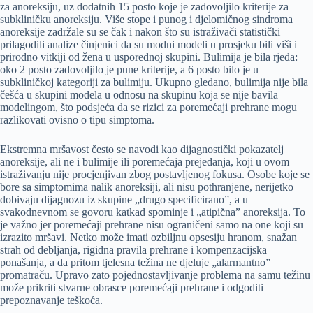
za anoreksiju, uz dodatnih 15 posto koje je zadovoljilo kriterije za
subkliničku anoreksiju. Više stope i punog i djelomičnog sindroma
anoreksije zadržale su se čak i nakon što su istraživači statistički
prilagodili analize činjenici da su modni modeli u prosjeku bili viši i
prirodno vitkiji od žena u usporednoj skupini. Bulimija je bila rjeđa:
oko 2 posto zadovoljilo je pune kriterije, a 6 posto bilo je u
subkliničkoj kategoriji za bulimiju. Ukupno gledano, bulimija nije bila
češća u skupini modela u odnosu na skupinu koja se nije bavila
modelingom, što podsjeća da se rizici za poremećaji prehrane mogu
razlikovati ovisno o tipu simptoma.
Ekstremna mršavost često se navodi kao dijagnostički pokazatelj
anoreksije, ali ne i bulimije ili poremećaja prejedanja, koji u ovom
istraživanju nije procjenjivan zbog postavljenog fokusa. Osobe koje se
bore sa simptomima nalik anoreksiji, ali nisu pothranjene, nerijetko
dobivaju dijagnozu iz skupine „drugo specificirano”, a u
svakodnevnom se govoru katkad spominje i „atipična” anoreksija. To
je važno jer poremećaji prehrane nisu ograničeni samo na one koji su
izrazito mršavi. Netko može imati ozbiljnu opsesiju hranom, snažan
strah od debljanja, rigidna pravila prehrane i kompenzacijska
ponašanja, a da pritom tjelesna težina ne djeluje „alarmantno”
promatraču. Upravo zato pojednostavljivanje problema na samu težinu
može prikriti stvarne obrasce poremećaji prehrane i odgoditi
prepoznavanje teškoća.