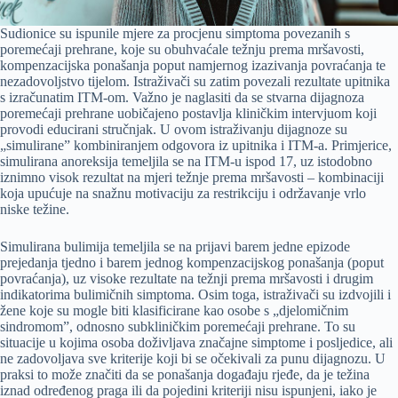
Sudionice su ispunile mjere za procjenu simptoma povezanih s
poremećaji prehrane, koje su obuhvaćale težnju prema mršavosti,
kompenzacijska ponašanja poput namjernog izazivanja povraćanja te
nezadovoljstvo tijelom. Istraživači su zatim povezali rezultate upitnika
s izračunatim ITM-om. Važno je naglasiti da se stvarna dijagnoza
poremećaji prehrane uobičajeno postavlja kliničkim intervjuom koji
provodi educirani stručnjak. U ovom istraživanju dijagnoze su
„simulirane” kombiniranjem odgovora iz upitnika i ITM-a. Primjerice,
simulirana anoreksija temeljila se na ITM-u ispod 17, uz istodobno
iznimno visok rezultat na mjeri težnje prema mršavosti – kombinaciji
koja upućuje na snažnu motivaciju za restrikciju i održavanje vrlo
niske težine.
Simulirana bulimija temeljila se na prijavi barem jedne epizode
prejedanja tjedno i barem jednog kompenzacijskog ponašanja (poput
povraćanja), uz visoke rezultate na težnji prema mršavosti i drugim
indikatorima bulimičnih simptoma. Osim toga, istraživači su izdvojili i
žene koje su mogle biti klasificirane kao osobe s „djelomičnim
sindromom”, odnosno subkliničkim poremećaji prehrane. To su
situacije u kojima osoba doživljava značajne simptome i posljedice, ali
ne zadovoljava sve kriterije koji bi se očekivali za punu dijagnozu. U
praksi to može značiti da se ponašanja događaju rjeđe, da je težina
iznad određenog praga ili da pojedini kriteriji nisu ispunjeni, iako je