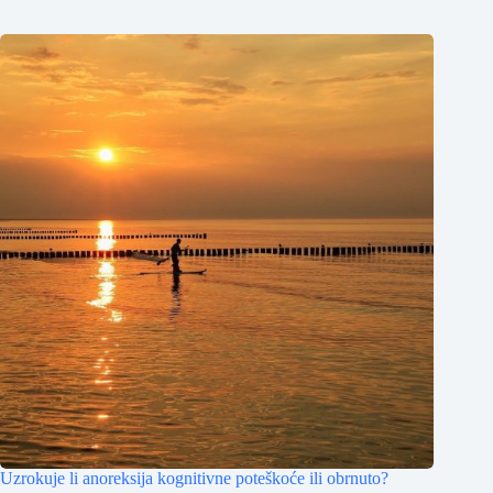
Uzrokuje li anoreksija kognitivne poteškoće ili obrnuto?