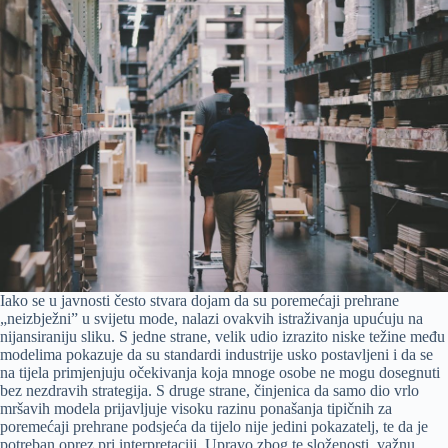
Iako se u javnosti često stvara dojam da su poremećaji prehrane
„neizbježni” u svijetu mode, nalazi ovakvih istraživanja upućuju na
nijansiraniju sliku. S jedne strane, velik udio izrazito niske težine među
modelima pokazuje da su standardi industrije usko postavljeni i da se
na tijela primjenjuju očekivanja koja mnoge osobe ne mogu dosegnuti
bez nezdravih strategija. S druge strane, činjenica da samo dio vrlo
mršavih modela prijavljuje visoku razinu ponašanja tipičnih za
poremećaji prehrane podsjeća da tijelo nije jedini pokazatelj, te da je
potreban oprez pri interpretaciji. Upravo zbog te složenosti, važnu