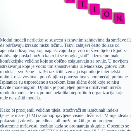
Modni modeli nerijetko se susreću s izravnim zahtjevima da smršave ili
da održavaju izrazito nisku težinu. Takvi zahtjevi često dolaze od
agenata i dizajnera, koji naglašavaju da je vrlo mršavo tijelo i ključ za
dobivanje posla i nužno kako bi se moglo „stati” u izuzetno male
konfekcijske veličine koje se obično osiguravaju za revije. U novijem
istraživanju koje je vodio tim znanstvenika iz Mađarske, gotovo 200
modela – sve žene – iz 36 različitih zemalja ispunilo je internetski
upitnik o stavovima i ponašanjima povezanima s poremećaji prehrane.
Ispitanice su uspoređene s uzorkom žena slične dobi koje se nisu
bavile modelingom. Upitnik je podijeljen putem društvenih mreža
modnih modela te uz pomoć nekoliko neprofitnih organizacija koje
rade na zaštiti modela.
Kako bi procijenili veličinu tijela, istraživači su izračunali indeks
tjelesne mase (ITM) iz samoprijavljene visine i težine. ITM nije idealan
pokazatelj zdravlja pojedinca, ali može pružiti grubu procjenu
ekstremne mršavosti, osobito kada se promatraju skupine. Općenito se