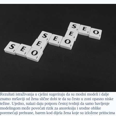
Rezultati istraživanja u cjelini sugeriraju da su modni modeli i dalje
znatno mršaviji od žena slične dobi te da su često u zoni opasno niske
težine. Ujedno, nalazi daju potporu čestoj tvrdnji da samo bavljenje
modelingom može povećati rizik za anoreksiju i srodne oblike
poremećaji prehrane, barem kod dijela žena koje su izložene pritiscima