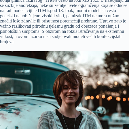
donja granica „zdravog” ITM-a često navodi kao 18,5. U nastojanju da
se suzbije anoreksija, neke su zemlje uvele ograničenja koja se odnose
na rad modela čiji je ITM ispod 18. Ipak, modni modeli su često
genetski neuobičajeno visoki i vitki, pa nizak ITM ne mora nužno
značiti loše zdravlje ili prisutnost poremećaji prehrane. Upravo zato je
važno razlikovati prirodnu tjelesnu građu od obrazaca ponašanja i
psiholoških simptoma. S obzirom na fokus istraživanja na ekstremnu
vitkost, u ovom uzorku nisu sudjelovali modeli većih konfekcijskih
brojeva.