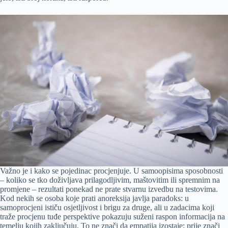
Važno je i kako se pojedinac procjenjuje. U samoopisima sposobnosti
– koliko se tko doživljava prilagodljivim, maštovitim ili spremnim na
promjene – rezultati ponekad ne prate stvarnu izvedbu na testovima.
Kod nekih se osoba koje prati anoreksija javlja paradoks: u
samoprocjeni ističu osjetljivost i brigu za druge, ali u zadacima koji
traže procjenu tuđe perspektive pokazuju suženi raspon informacija na
temelju kojih zaključuju. To ne znači da empatija izostaje; prije znači