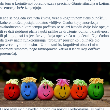
da šum u kognitivnoj obradi otežava precizno čitanje situacija u kojima
se emocije brže izmjenjuju.
Kada se pogleda kvaliteta života, veze s kognitivnom fleksibilnošću i
koherentnošću postaju dodatno vidljive. Osoba kojoj anoreksija
svakodnevno diktira tempo prečesto se nalazi između dvije loše opcije:
ili se drži rigidnog plana i gubi prilike za druženje, odmor i kreativnost,
ili plan popusti i osjeća krivnju koja opet vraća na početak. Nije čudno
da takav način funkcioniranja “proguta” prostor koji bi inače bio
posvećen igri i odnosima. U tom smislu, kognitivni obrasci nisu
sporedni simptom, nego ravnopravna karika u lancu koji održava
poremećaj.
U pozadini svih navedenih područja postoji i jednostavna, ali važna