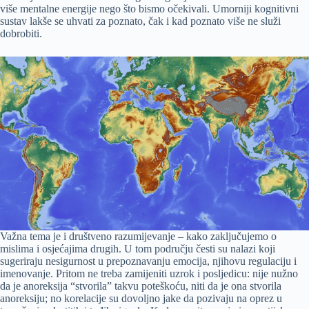
više mentalne energije nego što bismo očekivali. Umorniji kognitivni
sustav lakše se uhvati za poznato, čak i kad poznato više ne služi
dobrobiti.
Važna tema je i društveno razumijevanje – kako zaključujemo o
mislima i osjećajima drugih. U tom području česti su nalazi koji
sugeriraju nesigurnost u prepoznavanju emocija, njihovu regulaciju i
imenovanje. Pritom ne treba zamijeniti uzrok i posljedicu: nije nužno
da je anoreksija “stvorila” takvu poteškoću, niti da je ona stvorila
anoreksiju; no korelacije su dovoljno jake da pozivaju na oprez u