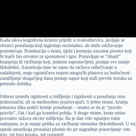
Kada takva kognitivna krutost prijeđe u svakodnevicu, javljaju se
obrasci ponašanja koji izgledaju racionalno, ali služe održavanju
poremećaja. Ruminacija o hrani, tijelu i kretanju zauzima prostor koji
bi inače bio otvoren za spontanost i igru. Ponavljaju se “rituali”
hranjenja ili vježbanja koji, jednom uspostavljeni, postaju sve manje
fleksibilni. Anoreksija time ne samo da otežava odlučivanje u
sadašnjosti, nego ograničava raspon mogućih planova za budućnost:
zamišljanje drugačijeg dana postaje napor koji traži previše koraka za
premalo dobitka.
Odnosi između rigidnosti u mišljenju i rigidnosti u ponašanju nisu
jednoznačni, ali su međusobno pojačavajući. S jedne strane, krutija
misaona slika potiče krutije ponašanje – smatra se da je “pravilo
pravilo”, čak i kad ga kontekst pobija. S druge strane, kruta rutina
povratno sužava okvire mišljenja: što je dan više ispunjen istim
radnjama, to je manje prilika za vježbanje mentalne fleksibilnosti. U toj
spirali anoreksija pronalazi plodno tlo jer nagrađuje ponavljanje: isto
jelo, isti broj koraka, isti raspored.