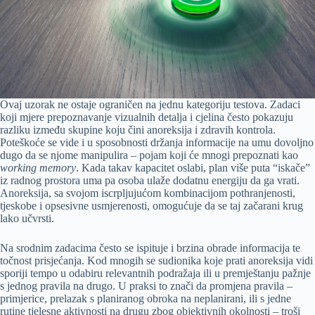
Ovaj uzorak ne ostaje ograničen na jednu kategoriju testova. Zadaci
koji mjere prepoznavanje vizualnih detalja i cjelina često pokazuju
razliku između skupine koju čini anoreksija i zdravih kontrola.
Poteškoće se vide i u sposobnosti držanja informacije na umu dovoljno
dugo da se njome manipulira – pojam koji će mnogi prepoznati kao
working memory
. Kada takav kapacitet oslabi, plan više puta “iskače”
iz radnog prostora uma pa osoba ulaže dodatnu energiju da ga vrati.
Anoreksija, sa svojom iscrpljujućom kombinacijom pothranjenosti,
tjeskobe i opsesivne usmjerenosti, omogućuje da se taj začarani krug
lako učvrsti.
Na srodnim zadacima često se ispituje i brzina obrade informacija te
točnost prisjećanja. Kod mnogih se sudionika koje prati anoreksija vidi
sporiji tempo u odabiru relevantnih podražaja ili u premještanju pažnje
s jednog pravila na drugo. U praksi to znači da promjena pravila –
primjerice, prelazak s planiranog obroka na neplanirani, ili s jedne
rutine tjelesne aktivnosti na drugu zbog objektivnih okolnosti – troši