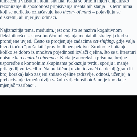
tumačenju vlastitih i tuđih signala. Kada se pritom mjeri empatijsko
rezoniranje ili sposobnost pripisivanja mentalnih stanja – s terminima
koji se nerijetko označavaju kao
theory of mind
– pojavljuju se
diskretni, ali mjerljivi odmaci.
Najizrazitija tema, međutim, jest ono što se naziva kognitivnom
fleksibilnošću – sposobnošću mijenjanja mentalnih strategija kad se
promijene uvjeti. Često se procjenjuje zadacima
set-shifting
, gdje valja
brzo i točno “prešaltati” pravilo ili perspektivu. Srodno je i pitanje
koliko se dobro iz mnoštva pojedinosti izvlači cjelina, što se u literaturi
opisuje kao
central coherence
. Kada je anoreksija prisutna, brojne
usporedbe s kontrolnim skupinama pokazuju tvrđu, sporiju i manje
prilagodljivu izvedbu. Na praktičnoj razini to znači da detalj (gram ili
broj koraka) lako zasjeni smisao cjeline (zdravlje, odnosi, učenje), a
prebacivanje između dviju važnih vrijednosti otežano je kao da je
mjenjač “zaribao”.