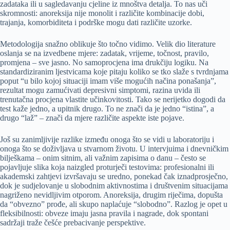
zadataka ili u sagledavanju cjeline iz mnoštva detalja. To nas uči
skromnosti: anoreksija nije monolit i različite kombinacije dobi,
trajanja, komorbiditeta i podrške mogu dati različite uzorke.
Metodologija snažno oblikuje što točno vidimo. Velik dio literature
oslanja se na izvedbene mjere: zadatak, vrijeme, točnost, pravilo,
promjena – sve jasno. No samoprocjena ima drukčiju logiku. Na
standardiziranim ljestvicama koje pitaju koliko se tko slaže s tvrdnjama
poput “u bilo kojoj situaciji imam više mogućih načina ponašanja”,
rezultat mogu zamućivati depresivni simptomi, razina uvida ili
trenutačna procjena vlastite učinkovitosti. Tako se nerijetko dogodi da
test kaže jedno, a upitnik drugo. To ne znači da je jedno “istina”, a
drugo “laž” – znači da mjere različite aspekte iste pojave.
Još su zanimljivije razlike između onoga što se vidi u laboratoriju i
onoga što se doživljava u stvarnom životu. U intervjuima i dnevničkim
bilješkama – onim sitnim, ali važnim zapisima o danu – često se
pojavljuje slika koja naizgled proturječi testovima: profesionalni ili
akademski zahtjevi izvršavaju se uredno, ponekad čak iznadprosječno,
dok je sudjelovanje u slobodnim aktivnostima i društvenim situacijama
nagriženo nevidljivim otporom. Anoreksija, drugim riječima, dopušta
da “obvezno” prođe, ali skupo naplaćuje “slobodno”. Razlog je opet u
fleksibilnosti: obveze imaju jasna pravila i nagrade, dok spontani
sadržaji traže češće prebacivanje perspektive.