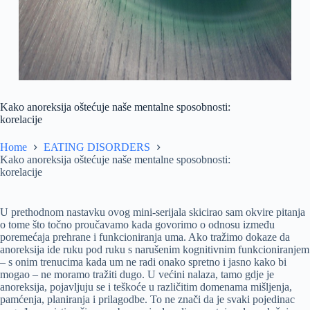
Kako anoreksija oštećuje naše mentalne sposobnosti:
korelacije
Home
EATING DISORDERS
Kako anoreksija oštećuje naše mentalne sposobnosti:
korelacije
U prethodnom nastavku ovog mini-serijala skicirao sam okvire pitanja
o tome što točno proučavamo kada govorimo o odnosu između
poremećaja prehrane i funkcioniranja uma. Ako tražimo dokaze da
anoreksija ide ruku pod ruku s narušenim kognitivnim funkcioniranjem
– s onim trenucima kada um ne radi onako spretno i jasno kako bi
mogao – ne moramo tražiti dugo. U većini nalaza, tamo gdje je
anoreksija, pojavljuju se i teškoće u različitim domenama mišljenja,
pamćenja, planiranja i prilagodbe. To ne znači da je svaki pojedinac