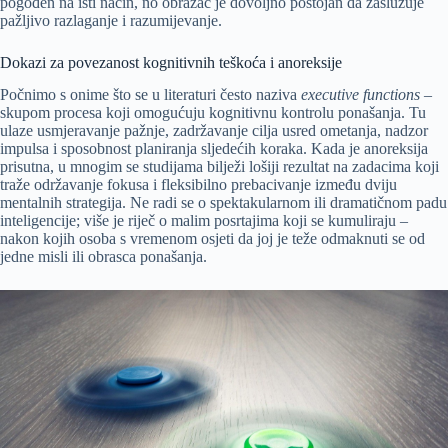
pogođen na isti način, no obrazac je dovoljno postojan da zaslužuje
pažljivo razlaganje i razumijevanje.
Dokazi za povezanost kognitivnih teškoća i anoreksije
Počnimo s onime što se u literaturi često naziva
executive functions
–
skupom procesa koji omogućuju kognitivnu kontrolu ponašanja. Tu
ulaze usmjeravanje pažnje, zadržavanje cilja usred ometanja, nadzor
impulsa i sposobnost planiranja sljedećih koraka. Kada je anoreksija
prisutna, u mnogim se studijama bilježi lošiji rezultat na zadacima koji
traže održavanje fokusa i fleksibilno prebacivanje između dviju
mentalnih strategija. Ne radi se o spektakularnom ili dramatičnom padu
inteligencije; više je riječ o malim posrtajima koji se kumuliraju –
nakon kojih osoba s vremenom osjeti da joj je teže odmaknuti se od
jedne misli ili obrasca ponašanja.