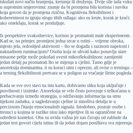
iskušati novi način hranjenja, kretanja ili druženja. Dvije sile tada vuku
u suprotnim smjerovima: znanje da bi promjena bila korisna i navika
koja govori da je promjena rizična. Kognitivna fleksibilnost i
koherentnost tu igraju ulogu tihih udlaga: ako su krute, korak je kraći;
ako omekšaju, korak se produljuje.
Iz perspektive svakodnevice, korisno je promatrati male eksperimente.
Kad se, na primjer, promijeni jedna stvar u rutini – vrijeme obroka,
mjesto jela, redoslijed aktivnosti – što se događa s razinom napetosti i
naknadnom ruminacijom? Osoba koja se uhvati kako ponavlja stare
misaone petlje može pokušati uvesti mikrofleksibilnost: zamijeniti
jedan detalj pa promatrati što se mijenja u cjelini. Tamo gdje je
anoreksija dominantna, ti su koraci sitni i oprezni, ali ovise o treningu –
a trening fleksibilnosti pretvara se u poligon za vraćanje širine pogleda.
Kada se sve ovo stavi na istu kartu, dobivamo sliku koja uključuje i
pravilnosti i iznimke. Anoreksija se vrlo često povezuje s teškoćama u
prebacivanju između strategija, u održavanju informacija na umu
tijekom zadatka, u sagledavanju cjeline iz mnoštva detalja te u
preciznom čitanju emocionalnih signala. Istodobno, postoje osobe i
trenuci u kojima te razlike nisu lako mjerljive ili su ograničene na
određeni kontekst. Oba su uvida važna jer nas čuvaju od zablude da
jedan test govori cijelu istinu ili da jedan dojam poništava sva mjerenja.