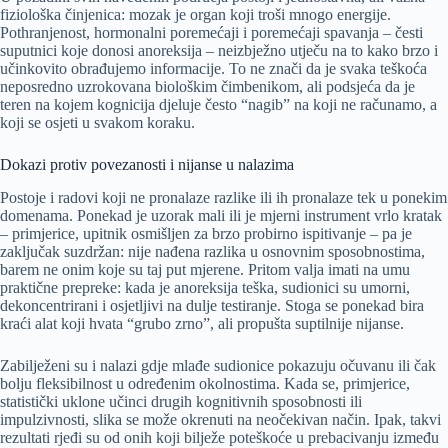
fiziološka činjenica: mozak je organ koji troši mnogo energije.
Pothranjenost, hormonalni poremećaji i poremećaji spavanja – česti
suputnici koje donosi anoreksija – neizbježno utječu na to kako brzo i
učinkovito obrađujemo informacije. To ne znači da je svaka teškoća
neposredno uzrokovana biološkim čimbenikom, ali podsjeća da je
teren na kojem kognicija djeluje često “nagib” na koji ne računamo, a
koji se osjeti u svakom koraku.
Dokazi protiv povezanosti i nijanse u nalazima
Postoje i radovi koji ne pronalaze razlike ili ih pronalaze tek u ponekim
domenama. Ponekad je uzorak mali ili je mjerni instrument vrlo kratak
– primjerice, upitnik osmišljen za brzo probirno ispitivanje – pa je
zaključak suzdržan: nije nađena razlika u osnovnim sposobnostima,
barem ne onim koje su taj put mjerene. Pritom valja imati na umu
praktične prepreke: kada je anoreksija teška, sudionici su umorni,
dekoncentrirani i osjetljivi na dulje testiranje. Stoga se ponekad bira
kraći alat koji hvata “grubo zrno”, ali propušta suptilnije nijanse.
Zabilježeni su i nalazi gdje mlađe sudionice pokazuju očuvanu ili čak
bolju fleksibilnost u određenim okolnostima. Kada se, primjerice,
statistički uklone učinci drugih kognitivnih sposobnosti ili
impulzivnosti, slika se može okrenuti na neočekivan način. Ipak, takvi
rezultati rjeđi su od onih koji bilježe poteškoće u prebacivanju između