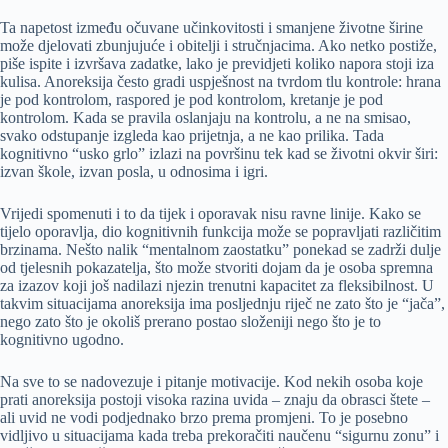
Ta napetost između očuvane učinkovitosti i smanjene životne širine
može djelovati zbunjujuće i obitelji i stručnjacima. Ako netko postiže,
piše ispite i izvršava zadatke, lako je previdjeti koliko napora stoji iza
kulisa. Anoreksija često gradi uspješnost na tvrdom tlu kontrole: hrana
je pod kontrolom, raspored je pod kontrolom, kretanje je pod
kontrolom. Kada se pravila oslanjaju na kontrolu, a ne na smisao,
svako odstupanje izgleda kao prijetnja, a ne kao prilika. Tada
kognitivno “usko grlo” izlazi na površinu tek kad se životni okvir širi:
izvan škole, izvan posla, u odnosima i igri.
Vrijedi spomenuti i to da tijek i oporavak nisu ravne linije. Kako se
tijelo oporavlja, dio kognitivnih funkcija može se popravljati različitim
brzinama. Nešto nalik “mentalnom zaostatku” ponekad se zadrži dulje
od tjelesnih pokazatelja, što može stvoriti dojam da je osoba spremna
za izazov koji još nadilazi njezin trenutni kapacitet za fleksibilnost. U
takvim situacijama anoreksija ima posljednju riječ ne zato što je “jača”,
nego zato što je okoliš prerano postao složeniji nego što je to
kognitivno ugodno.
Na sve to se nadovezuje i pitanje motivacije. Kod nekih osoba koje
prati anoreksija postoji visoka razina uvida – znaju da obrasci štete –
ali uvid ne vodi podjednako brzo prema promjeni. To je posebno
vidljivo u situacijama kada treba prekoračiti naučenu “sigurnu zonu” i