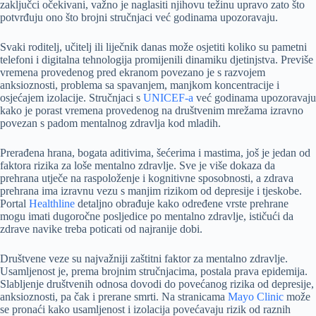
zaključci očekivani, važno je naglasiti njihovu težinu upravo zato što
potvrđuju ono što brojni stručnjaci već godinama upozoravaju.
Svaki roditelj, učitelj ili liječnik danas može osjetiti koliko su pametni
telefoni i digitalna tehnologija promijenili dinamiku djetinjstva. Previše
vremena provedenog pred ekranom povezano je s razvojem
anksioznosti, problema sa spavanjem, manjkom koncentracije i
osjećajem izolacije. Stručnjaci s
UNICEF-a
već godinama upozoravaju
kako je porast vremena provedenog na društvenim mrežama izravno
povezan s padom mentalnog zdravlja kod mladih.
Prerađena hrana, bogata aditivima, šećerima i mastima, još je jedan od
faktora rizika za loše mentalno zdravlje. Sve je više dokaza da
prehrana utječe na raspoloženje i kognitivne sposobnosti, a zdrava
prehrana ima izravnu vezu s manjim rizikom od depresije i tjeskobe.
Portal
Healthline
detaljno obrađuje kako određene vrste prehrane
mogu imati dugoročne posljedice po mentalno zdravlje, ističući da
zdrave navike treba poticati od najranije dobi.
Društvene veze su najvažniji zaštitni faktor za mentalno zdravlje.
Usamljenost je, prema brojnim stručnjacima, postala prava epidemija.
Slabljenje društvenih odnosa dovodi do povećanog rizika od depresije,
anksioznosti, pa čak i prerane smrti. Na stranicama
Mayo Clinic
može
se pronaći kako usamljenost i izolacija povećavaju rizik od raznih