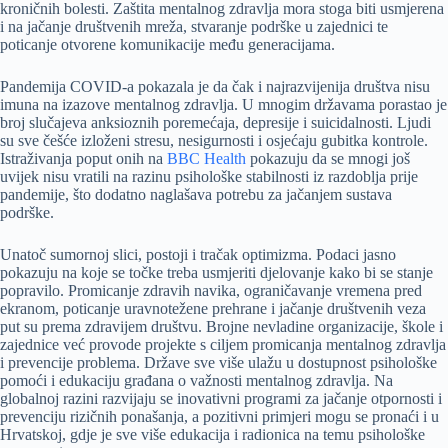
kroničnih bolesti. Zaštita mentalnog zdravlja mora stoga biti usmjerena
i na jačanje društvenih mreža, stvaranje podrške u zajednici te
poticanje otvorene komunikacije među generacijama.
Pandemija COVID-a pokazala je da čak i najrazvijenija društva nisu
imuna na izazove mentalnog zdravlja. U mnogim državama porastao je
broj slučajeva anksioznih poremećaja, depresije i suicidalnosti. Ljudi
su sve češće izloženi stresu, nesigurnosti i osjećaju gubitka kontrole.
Istraživanja poput onih na
BBC Health
pokazuju da se mnogi još
uvijek nisu vratili na razinu psihološke stabilnosti iz razdoblja prije
pandemije, što dodatno naglašava potrebu za jačanjem sustava
podrške.
Unatoč sumornoj slici, postoji i tračak optimizma. Podaci jasno
pokazuju na koje se točke treba usmjeriti djelovanje kako bi se stanje
popravilo. Promicanje zdravih navika, ograničavanje vremena pred
ekranom, poticanje uravnotežene prehrane i jačanje društvenih veza
put su prema zdravijem društvu. Brojne nevladine organizacije, škole i
zajednice već provode projekte s ciljem promicanja mentalnog zdravlja
i prevencije problema. Države sve više ulažu u dostupnost psihološke
pomoći i edukaciju građana o važnosti mentalnog zdravlja. Na
globalnoj razini razvijaju se inovativni programi za jačanje otpornosti i
prevenciju rizičnih ponašanja, a pozitivni primjeri mogu se pronaći i u
Hrvatskoj, gdje je sve više edukacija i radionica na temu psihološke