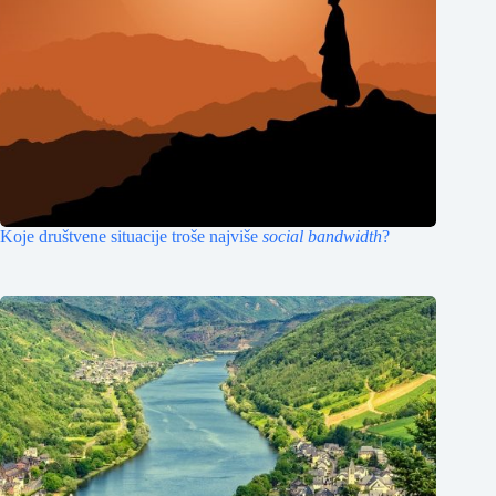
Koje društvene situacije troše najviše
social bandwidth
?