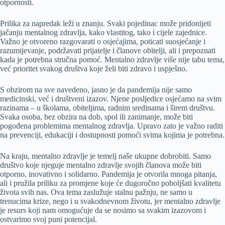
otpornosti.
Prilika za napredak leži u znanju. Svaki pojedinac može pridonijeti
jačanju mentalnog zdravlja, kako vlastitog, tako i cijele zajednice.
Važno je otvoreno razgovarati o osjećajima, poticati suosjećanje i
razumijevanje, podržavati prijatelje i članove obitelji, ali i prepoznati
kada je potrebna stručna pomoć. Mentalno zdravlje više nije tabu tema,
već prioritet svakog društva koje želi biti zdravo i uspješno.
S obzirom na sve navedeno, jasno je da pandemija nije samo
medicinski, već i društveni izazov. Njene posljedice osjećamo na svim
razinama – u školama, obiteljima, radnim sredinama i širem društvu.
Svaka osoba, bez obzira na dob, spol ili zanimanje, može biti
pogođena problemima mentalnog zdravlja. Upravo zato je važno raditi
na prevenciji, edukaciji i dostupnosti pomoći svima kojima je potrebna.
Na kraju, mentalno zdravlje je temelj naše ukupne dobrobiti. Samo
društvo koje njeguje mentalno zdravlje svojih članova može biti
otporno, inovativno i solidarno. Pandemija je otvorila mnoga pitanja,
ali i pružila priliku za promjene koje će dugoročno poboljšati kvalitetu
života svih nas. Ova tema zaslužuje stalnu pažnju, ne samo u
trenucima krize, nego i u svakodnevnom životu, jer mentalno zdravlje
je resurs koji nam omogućuje da se nosimo sa svakim izazovom i
ostvarimo svoj puni potencijal.