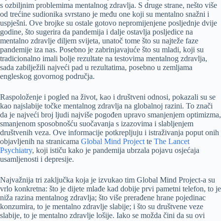
s ozbiljnim problemima mentalnog zdravlja. S druge strane, nešto više
od trećine sudionika svrstano je među one koji su mentalno snažni i
uspješni. Ove brojke su ostale gotovo nepromijenjene posljednje dvije
godine, što sugerira da pandemija i dalje ostavlja posljedice na
mentalno zdravlje diljem svijeta, unatoč tome što su najteže faze
pandemije iza nas. Posebno je zabrinjavajuće što su mladi, koji su
tradicionalno imali bolje rezultate na testovima mentalnog zdravlja,
sada zabilježili najveći pad u rezultatima, posebno u zemljama
engleskog govornog područja.
Raspoloženje i pogled na život, kao i društveni odnosi, pokazali su se
kao najslabije točke mentalnog zdravlja na globalnoj razini. To znači
da je najveći broj ljudi najviše pogođen upravo smanjenjem optimizma,
smanjenom sposobnošću suočavanja s izazovima i slabljenjem
društvenih veza. Ove informacije potkrepljuju i istraživanja poput onih
objavljenih na stranicama
Global Mind Project
te
The Lancet
Psychiatry
, koji ističu kako je pandemija ubrzala pojavu osjećaja
usamljenosti i depresije.
Najvažnija tri zaključka koja je izvukao tim Global Mind Project-a su
vrlo konkretna: što je dijete mlađe kad dobije prvi pametni telefon, to je
niža razina mentalnog zdravlja; što više prerađene hrane pojedinac
konzumira, to je mentalno zdravlje slabije; i što su društvene veze
slabije, to je mentalno zdravlje lošije. Iako se možda čini da su ovi