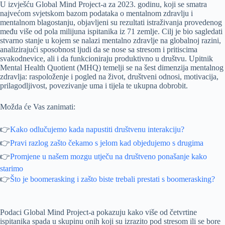
U izvješću Global Mind Project-a za 2023. godinu, koji se smatra
najvećom svjetskom bazom podataka o mentalnom zdravlju i
mentalnom blagostanju, objavljeni su rezultati istraživanja provedenog
među više od pola milijuna ispitanika iz 71 zemlje. Cilj je bio sagledati
stvarno stanje u kojem se nalazi mentalno zdravlje na globalnoj razini,
analizirajući sposobnost ljudi da se nose sa stresom i pritiscima
svakodnevice, ali i da funkcioniraju produktivno u društvu. Upitnik
Mental Health Quotient (MHQ) temelji se na šest dimenzija mentalnog
zdravlja: raspoloženje i pogled na život, društveni odnosi, motivacija,
prilagodljivost, povezivanje uma i tijela te ukupna dobrobit.
Možda će Vas zanimati:
👉
Kako odlučujemo kada napustiti društvenu interakciju?
👉
Pravi razlog zašto čekamo s jelom kad objedujemo s drugima
👉
Promjene u našem mozgu utječu na društveno ponašanje kako
starimo
👉
Što je boomerasking i zašto biste trebali prestati s boomerasking?
Podaci Global Mind Project-a pokazuju kako više od četvrtine
ispitanika spada u skupinu onih koji su izrazito pod stresom ili se bore