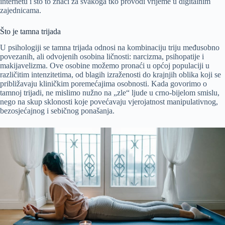
internetu i što to znači za svakoga tko provodi vrijeme u digitalnim
zajednicama.
Što je tamna trijada
U psihologiji se tamna trijada odnosi na kombinaciju triju međusobno
povezanih, ali odvojenih osobina ličnosti: narcizma, psihopatije i
makijavelizma. Ove osobine možemo pronaći u općoj populaciji u
različitim intenzitetima, od blagih izraženosti do krajnjih oblika koji se
približavaju kliničkim poremećajima osobnosti. Kada govorimo o
tamnoj trijadi, ne mislimo nužno na „zle“ ljude u crno-bijelom smislu,
nego na skup sklonosti koje povećavaju vjerojatnost manipulativnog,
bezosjećajnog i sebičnog ponašanja.