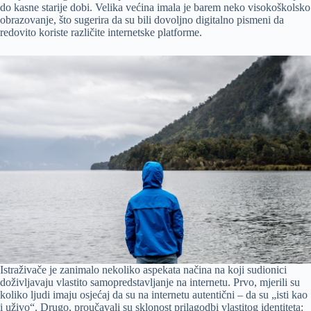
do kasne starije dobi. Velika većina imala je barem neko visokoškolsko
obrazovanje, što sugerira da su bili dovoljno digitalno pismeni da
redovito koriste različite internetske platforme.
Istraživače je zanimalo nekoliko aspekata načina na koji sudionici
doživljavaju vlastito samopredstavljanje na internetu. Prvo, mjerili su
koliko ljudi imaju osjećaj da su na internetu autentični – da su „isti kao
i uživo“. Drugo, proučavali su sklonost prilagodbi vlastitog identiteta: