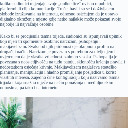
koliko sudionici mijenjaju svoje „online lice“ ovisno o publici,
platformi ili cilju komunikacije. Treće, bavili su se i doživljajem
slobode izražavanja na internetu, odnosno osjećajem da je upravo
digitalno okruženje mjesto gdje netko najlakše može pokazati svoje
najbolje ili najvažnije osobine.
Kako bi se procijenila tamna trijada, sudionici su ispunjavali upitnik
koji mjeri tri spomenute osobine: narcizam, psihopatiju i
makijavelizam. Svaka od njih pridonosi cjelokupnom profilu na
drugačiji način. Narcizam je povezan s potrebom za divljenjem i
uvjerenjem da je vlastita vrijednost iznimno visoka. Psihopatija je
povezana s neosjetljivošću na tuđu patnju, sklonošću kršenju pravila i
nedostatkom osjećaja krivnje. Makijavelizam naglašava strateško
planiranje, manipulaciju i hladno promišljanje posljedica u korist
vlastitih interesa. Zajedno čine konfiguraciju koju nazivamo tamna
trijada i koja snažno utječe na način ponašanja u međuljudskim
odnosima, pa tako i na internetu.