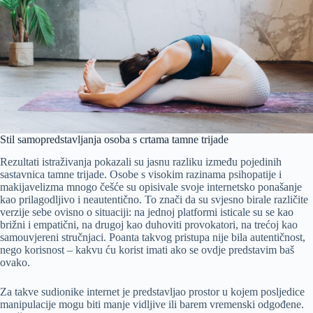
Stil samopredstavljanja osoba s crtama tamne trijade
Rezultati istraživanja pokazali su jasnu razliku između pojedinih
sastavnica tamne trijade. Osobe s visokim razinama psihopatije i
makijavelizma mnogo češće su opisivale svoje internetsko ponašanje
kao prilagodljivo i neautentično. To znači da su svjesno birale različite
verzije sebe ovisno o situaciji: na jednoj platformi isticale su se kao
brižni i empatični, na drugoj kao duhoviti provokatori, na trećoj kao
samouvjereni stručnjaci. Poanta takvog pristupa nije bila autentičnost,
nego korisnost – kakvu ću korist imati ako se ovdje predstavim baš
ovako.
Za takve sudionike internet je predstavljao prostor u kojem posljedice
manipulacije mogu biti manje vidljive ili barem vremenski odgođene.