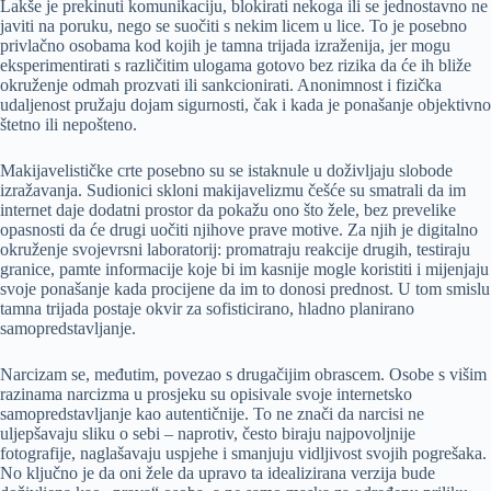
Lakše je prekinuti komunikaciju, blokirati nekoga ili se jednostavno ne
javiti na poruku, nego se suočiti s nekim licem u lice. To je posebno
privlačno osobama kod kojih je tamna trijada izraženija, jer mogu
eksperimentirati s različitim ulogama gotovo bez rizika da će ih bliže
okruženje odmah prozvati ili sankcionirati. Anonimnost i fizička
udaljenost pružaju dojam sigurnosti, čak i kada je ponašanje objektivno
štetno ili nepošteno.
Makijavelističke crte posebno su se istaknule u doživljaju slobode
izražavanja. Sudionici skloni makijavelizmu češće su smatrali da im
internet daje dodatni prostor da pokažu ono što žele, bez prevelike
opasnosti da će drugi uočiti njihove prave motive. Za njih je digitalno
okruženje svojevrsni laboratorij: promatraju reakcije drugih, testiraju
granice, pamte informacije koje bi im kasnije mogle koristiti i mijenjaju
svoje ponašanje kada procijene da im to donosi prednost. U tom smislu
tamna trijada postaje okvir za sofisticirano, hladno planirano
samopredstavljanje.
Narcizam se, međutim, povezao s drugačijim obrascem. Osobe s višim
razinama narcizma u prosjeku su opisivale svoje internetsko
samopredstavljanje kao autentičnije. To ne znači da narcisi ne
uljepšavaju sliku o sebi – naprotiv, često biraju najpovoljnije
fotografije, naglašavaju uspjehe i smanjuju vidljivost svojih pogrešaka.
No ključno je da oni žele da upravo ta idealizirana verzija bude