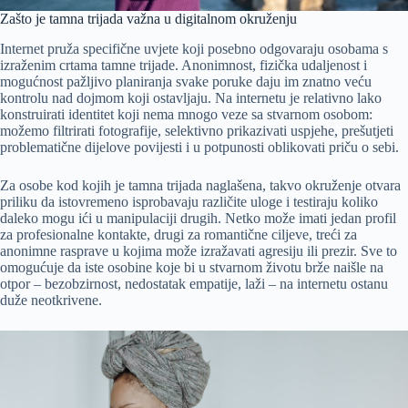
Zašto je tamna trijada važna u digitalnom okruženju
Internet pruža specifične uvjete koji posebno odgovaraju osobama s
izraženim crtama tamne trijade. Anonimnost, fizička udaljenost i
mogućnost pažljivo planiranja svake poruke daju im znatno veću
kontrolu nad dojmom koji ostavljaju. Na internetu je relativno lako
konstruirati identitet koji nema mnogo veze sa stvarnom osobom:
možemo filtrirati fotografije, selektivno prikazivati uspjehe, prešutjeti
problematične dijelove povijesti i u potpunosti oblikovati priču o sebi.
Za osobe kod kojih je tamna trijada naglašena, takvo okruženje otvara
priliku da istovremeno isprobavaju različite uloge i testiraju koliko
daleko mogu ići u manipulaciji drugih. Netko može imati jedan profil
za profesionalne kontakte, drugi za romantične ciljeve, treći za
anonimne rasprave u kojima može izražavati agresiju ili prezir. Sve to
omogućuje da iste osobine koje bi u stvarnom životu brže naišle na
otpor – bezobzirnost, nedostatak empatije, laži – na internetu ostanu
duže neotkrivene.