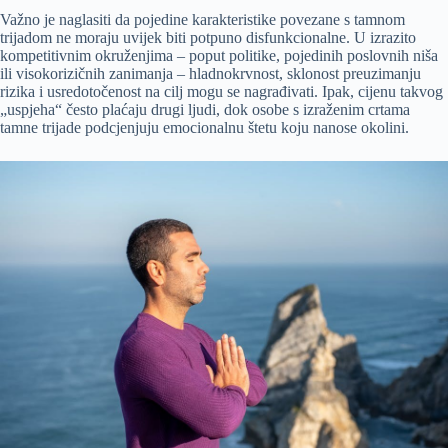
Važno je naglasiti da pojedine karakteristike povezane s tamnom
trijadom ne moraju uvijek biti potpuno disfunkcionalne. U izrazito
kompetitivnim okruženjima – poput politike, pojedinih poslovnih niša
ili visokorizičnih zanimanja – hladnokrvnost, sklonost preuzimanju
rizika i usredotočenost na cilj mogu se nagrađivati. Ipak, cijenu takvog
„uspjeha“ često plaćaju drugi ljudi, dok osobe s izraženim crtama
tamne trijade podcjenjuju emocionalnu štetu koju nanose okolini.