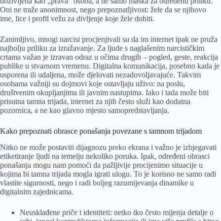
doživljena kao „prava“ osoba, a ne samo maska za određenu priliku.
Oni ne traže anonimnost, nego prepoznatljivost: žele da se njihovo
ime, lice i profil vežu za divljenje koje žele dobiti.
Zanimljivo, mnogi narcisi procjenjivali su da im internet ipak ne pruža
najbolju priliku za izražavanje. Za ljude s naglašenim narcističkim
crtama važan je izravan odraz u očima drugih – pogled, geste, reakcija
publike u stvarnom vremenu. Digitalna komunikacija, posebno kada je
usporena ili udaljena, može djelovati nezadovoljavajuće. Takvim
osobama važniji su dojmovi koje ostavljaju uživo: na poslu,
društvenim okupljanjima ili javnim nastupima. Iako i tada može biti
prisutna tamna trijada, internet za njih često služi kao dodatna
pozornica, a ne kao glavno mjesto samopredstavljanja.
Kako prepoznati obrasce ponašanja povezane s tamnom trijadom
Nitko ne može postaviti dijagnozu preko ekrana i važno je izbjegavati
etiketiranje ljudi na temelju nekoliko poruka. Ipak, određeni obrasci
ponašanja mogu nam pomoći da pažljivije procijenimo situacije u
kojima bi tamna trijada mogla igrati ulogu. To je korisno ne samo radi
vlastite sigurnosti, nego i radi boljeg razumijevanja dinamike u
digitalnim zajednicama.
Neusklađene priče i identiteti: netko tko često mijenja detalje o