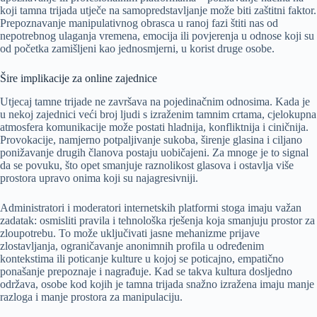
koji tamna trijada utječe na samopredstavljanje može biti zaštitni faktor.
Prepoznavanje manipulativnog obrasca u ranoj fazi štiti nas od
nepotrebnog ulaganja vremena, emocija ili povjerenja u odnose koji su
od početka zamišljeni kao jednosmjerni, u korist druge osobe.
Šire implikacije za online zajednice
Utjecaj tamne trijade ne završava na pojedinačnim odnosima. Kada je
u nekoj zajednici veći broj ljudi s izraženim tamnim crtama, cjelokupna
atmosfera komunikacije može postati hladnija, konfliktnija i ciničnija.
Provokacije, namjerno potpaljivanje sukoba, širenje glasina i ciljano
ponižavanje drugih članova postaju uobičajeni. Za mnoge je to signal
da se povuku, što opet smanjuje raznolikost glasova i ostavlja više
prostora upravo onima koji su najagresivniji.
Administratori i moderatori internetskih platformi stoga imaju važan
zadatak: osmisliti pravila i tehnološka rješenja koja smanjuju prostor za
zloupotrebu. To može uključivati jasne mehanizme prijave
zlostavljanja, ograničavanje anonimnih profila u određenim
kontekstima ili poticanje kulture u kojoj se poticajno, empatično
ponašanje prepoznaje i nagrađuje. Kad se takva kultura dosljedno
održava, osobe kod kojih je tamna trijada snažno izražena imaju manje
razloga i manje prostora za manipulaciju.