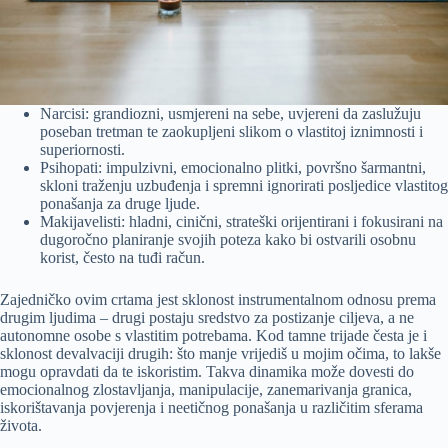
Narcisi: grandiozni, usmjereni na sebe, uvjereni da zaslužuju
poseban tretman te zaokupljeni slikom o vlastitoj iznimnosti i
superiornosti.
Psihopati: impulzivni, emocionalno plitki, površno šarmantni,
skloni traženju uzbuđenja i spremni ignorirati posljedice vlastitog
ponašanja za druge ljude.
Makijavelisti: hladni, cinični, strateški orijentirani i fokusirani na
dugoročno planiranje svojih poteza kako bi ostvarili osobnu
korist, često na tuđi račun.
Zajedničko ovim crtama jest sklonost instrumentalnom odnosu prema
drugim ljudima – drugi postaju sredstvo za postizanje ciljeva, a ne
autonomne osobe s vlastitim potrebama. Kod tamne trijade česta je i
sklonost devalvaciji drugih: što manje vrijediš u mojim očima, to lakše
mogu opravdati da te iskoristim. Takva dinamika može dovesti do
emocionalnog zlostavljanja, manipulacije, zanemarivanja granica,
iskorištavanja povjerenja i neetičnog ponašanja u različitim sferama
života.