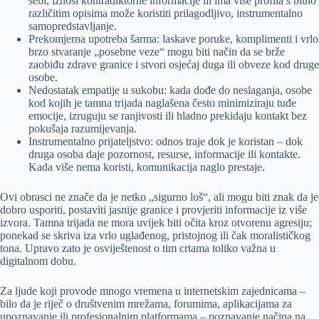
sebi, iznosi kontradiktorne informacije ili ima više profila s bitno
različitim opisima može koristiti prilagodljivo, instrumentalno
samopredstavljanje.
Prekomjerna upotreba šarma: laskave poruke, komplimenti i vrlo
brzo stvaranje „posebne veze“ mogu biti način da se brže
zaobiđu zdrave granice i stvori osjećaj duga ili obveze kod druge
osobe.
Nedostatak empatije u sukobu: kada dođe do neslaganja, osobe
kod kojih je tamna trijada naglašena često minimiziraju tuđe
emocije, izruguju se ranjivosti ili hladno prekidaju kontakt bez
pokušaja razumijevanja.
Instrumentalno prijateljstvo: odnos traje dok je koristan – dok
druga osoba daje pozornost, resurse, informacije ili kontakte.
Kada više nema koristi, komunikacija naglo prestaje.
Ovi obrasci ne znače da je netko „sigurno loš“, ali mogu biti znak da je
dobro usporiti, postaviti jasnije granice i provjeriti informacije iz više
izvora. Tamna trijada ne mora uvijek biti očita kroz otvorenu agresiju;
ponekad se skriva iza vrlo uglađenog, pristojnog ili čak moralističkog
tona. Upravo zato je osviještenost o tim crtama toliko važna u
digitalnom dobu.
Za ljude koji provode mnogo vremena u internetskim zajednicama –
bilo da je riječ o društvenim mrežama, forumima, aplikacijama za
upoznavanje ili profesionalnim platformama – poznavanje načina na