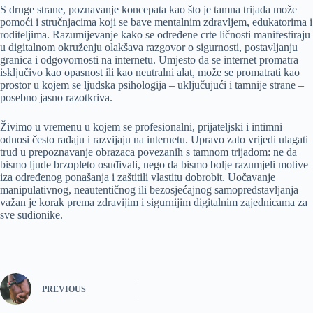
S druge strane, poznavanje koncepata kao što je tamna trijada može
pomoći i stručnjacima koji se bave mentalnim zdravljem, edukatorima i
roditeljima. Razumijevanje kako se određene crte ličnosti manifestiraju
u digitalnom okruženju olakšava razgovor o sigurnosti, postavljanju
granica i odgovornosti na internetu. Umjesto da se internet promatra
isključivo kao opasnost ili kao neutralni alat, može se promatrati kao
prostor u kojem se ljudska psihologija – uključujući i tamnije strane –
posebno jasno razotkriva.
Živimo u vremenu u kojem se profesionalni, prijateljski i intimni
odnosi često rađaju i razvijaju na internetu. Upravo zato vrijedi ulagati
trud u prepoznavanje obrazaca povezanih s tamnom trijadom: ne da
bismo ljude brzopleto osuđivali, nego da bismo bolje razumjeli motive
iza određenog ponašanja i zaštitili vlastitu dobrobit. Uočavanje
manipulativnog, neautentičnog ili bezosjećajnog samopredstavljanja
važan je korak prema zdravijim i sigurnijim digitalnim zajednicama za
sve sudionike.
PREVIOUS