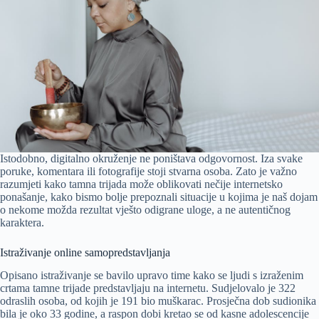
Istodobno, digitalno okruženje ne poništava odgovornost. Iza svake
poruke, komentara ili fotografije stoji stvarna osoba. Zato je važno
razumjeti kako tamna trijada može oblikovati nečije internetsko
ponašanje, kako bismo bolje prepoznali situacije u kojima je naš dojam
o nekome možda rezultat vješto odigrane uloge, a ne autentičnog
karaktera.
Istraživanje online samopredstavljanja
Opisano istraživanje se bavilo upravo time kako se ljudi s izraženim
crtama tamne trijade predstavljaju na internetu. Sudjelovalo je 322
odraslih osoba, od kojih je 191 bio muškarac. Prosječna dob sudionika
bila je oko 33 godine, a raspon dobi kretao se od kasne adolescencije