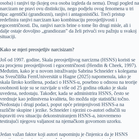
osoba) i ranjivi tip (kojeg ova osoba izgleda da nema). Drugi pogled na
narcizam ne pravi ovu distinkciju, nego podjelu ovog fenomena u tri
tipa: agentički (grandiozni), ranjivi i antagonistički. Treći pristup
redefinira ranjivi narcizam kao kombinaciju preosjetljivosti i
egocentričnosti. Da, ranjivi narcis brine o tome što drugi misle, ali i
dalje ostaje dovoljno „grandiozan” da želi privući svu pažnju u svakoj
situaciji.
Kako se mjeri preosjetljiv narcisizam?
Još od 1997. godine, Skala preosjetljivog narcizma (HSNS) koristi se
za procjenu preosjetljivosti i egocentričnosti (Hendin & Cheek, 1997).
Međutim, kako je u novom istraživanju Sabrina Schneider s kolegama
sa Sveučilišta FernUniversität u Hagne (2025) napomenula, iako je
skala široko korištena, podaci o HSNS-u, posebno u odnosu na teorije
osobnosti koje su se razvijale u više od 25 godina otkako je skala
uvedena, nedostaju. Također, kada se administrira HSNS, često se
vrednuje kao jedinstvena kvaliteta, što možda nije statistički točno.
Nedostaju i drugi podaci, poput opće primjenjivosti HSNS-a na
različite skupine i jezike. Schneider i njezini co-autori odlučili su
ispraviti ovu situaciju dekonstruiranjem HSNS-a, istovremeno
testirajući njegovu valjanost na njemačkom govornom uzorku.
Jedan važan faktor koji autori napominju je činjenica da je HSNS