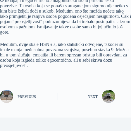
se uklapaju u egocentrično-antagonističku skalu prilično teško
povezive. Ta osoba koja se ponaša s arogancijom sigurno nije netko s
kim biste željeli doći u sukob. Međutim, ono što možda nećete tako
lako primijetiti je ranjiva osoba pogođena osjećajem nesigurnosti. Čak i
pojam “preosjetljivost” podrazumijeva da bi trebalo postupati s takvom
osobom s pažnjom. Ismijavanje takve osobe samo bi joj učinilo još
gore.
Međutim, dvije skale HSNS-a, iako statistički odvojene, također su
imale manja međusobna povezana svojstva, posebno stavka 9. Možda
bi, u tom slučaju, empatija ili barem oprezan pristup bili opravdani za
osobu koja izgleda toliko egocentrično, ali u sebi skriva dozu
preosjetljivosti.
PREVIOUS
NEXT