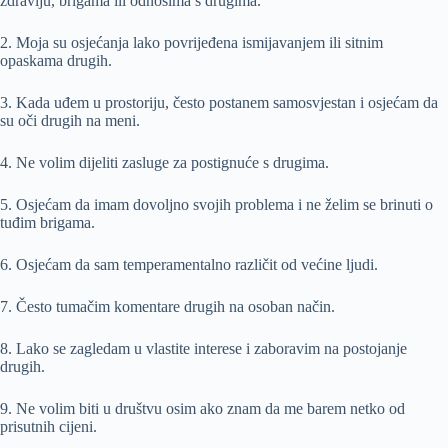
zdravlju, brigama ili odnosima s drugima.
2. Moja su osjećanja lako povrijeđena ismijavanjem ili sitnim
opaskama drugih.
3. Kada uđem u prostoriju, često postanem samosvjestan i osjećam da
su oči drugih na meni.
4. Ne volim dijeliti zasluge za postignuće s drugima.
5. Osjećam da imam dovoljno svojih problema i ne želim se brinuti o
tuđim brigama.
6. Osjećam da sam temperamentalno različit od većine ljudi.
7. Često tumačim komentare drugih na osoban način.
8. Lako se zagledam u vlastite interese i zaboravim na postojanje
drugih.
9. Ne volim biti u društvu osim ako znam da me barem netko od
prisutnih cijeni.