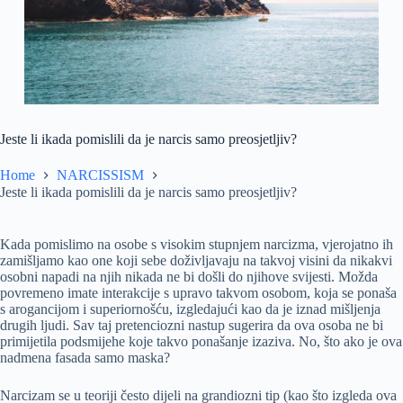
Jeste li ikada pomislili da je narcis samo preosjetljiv?
Home
NARCISSISM
Jeste li ikada pomislili da je narcis samo preosjetljiv?
Kada pomislimo na osobe s visokim stupnjem narcizma, vjerojatno ih
zamišljamo kao one koji sebe doživljavaju na takvoj visini da nikakvi
osobni napadi na njih nikada ne bi došli do njihove svijesti. Možda
povremeno imate interakcije s upravo takvom osobom, koja se ponaša
s arogancijom i superiornošću, izgledajući kao da je iznad mišljenja
drugih ljudi. Sav taj pretenciozni nastup sugerira da ova osoba ne bi
primijetila podsmijehe koje takvo ponašanje izaziva. No, što ako je ova
nadmena fasada samo maska?
Narcizam se u teoriji često dijeli na grandiozni tip (kao što izgleda ova