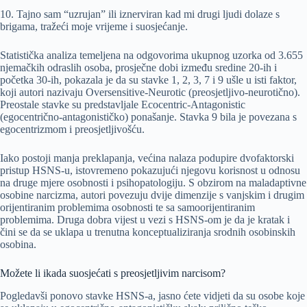
10. Tajno sam “uzrujan” ili iznerviran kad mi drugi ljudi dolaze s
brigama, tražeći moje vrijeme i suosjećanje.
Statistička analiza temeljena na odgovorima ukupnog uzorka od 3.655
njemačkih odraslih osoba, prosječne dobi između sredine 20-ih i
početka 30-ih, pokazala je da su stavke 1, 2, 3, 7 i 9 ušle u isti faktor,
koji autori nazivaju Oversensitive-Neurotic (preosjetljivo-neurotično).
Preostale stavke su predstavljale Ecocentric-Antagonistic
(egocentrično-antagonističko) ponašanje. Stavka 9 bila je povezana s
egocentrizmom i preosjetljivošću.
Iako postoji manja preklapanja, većina nalaza podupire dvofaktorski
pristup HSNS-u, istovremeno pokazujući njegovu korisnost u odnosu
na druge mjere osobnosti i psihopatologiju. S obzirom na maladaptivne
osobine narcizma, autori povezuju dvije dimenzije s vanjskim i drugim
orijentiranim problemima osobnosti te sa samoorijentiranim
problemima. Druga dobra vijest u vezi s HSNS-om je da je kratak i
čini se da se uklapa u trenutna konceptualiziranja srodnih osobinskih
osobina.
Možete li ikada suosjećati s preosjetljivim narcisom?
Pogledavši ponovo stavke HSNS-a, jasno ćete vidjeti da su osobe koje