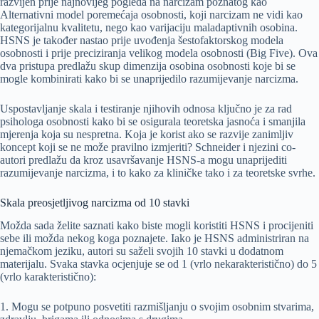
razvijen prije najnovijeg pogleda na narcizam poznatog kao
Alternativni model poremećaja osobnosti, koji narcizam ne vidi kao
kategorijalnu kvalitetu, nego kao varijaciju maladaptivnih osobina.
HSNS je također nastao prije uvođenja šestofaktorskog modela
osobnosti i prije preciziranja velikog modela osobnosti (Big Five). Ova
dva pristupa predlažu skup dimenzija osobina osobnosti koje bi se
mogle kombinirati kako bi se unaprijedilo razumijevanje narcizma.
Uspostavljanje skala i testiranje njihovih odnosa ključno je za rad
psihologa osobnosti kako bi se osigurala teoretska jasnoća i smanjila
mjerenja koja su nespretna. Koja je korist ako se razvije zanimljiv
koncept koji se ne može pravilno izmjeriti? Schneider i njezini co-
autori predlažu da kroz usavršavanje HSNS-a mogu unaprijediti
razumijevanje narcizma, i to kako za kliničke tako i za teoretske svrhe.
Skala preosjetljivog narcizma od 10 stavki
Možda sada želite saznati kako biste mogli koristiti HSNS i procijeniti
sebe ili možda nekog koga poznajete. Iako je HSNS administriran na
njemačkom jeziku, autori su saželi svojih 10 stavki u dodatnom
materijalu. Svaka stavka ocjenjuje se od 1 (vrlo nekarakteristično) do 5
(vrlo karakteristično):
1. Mogu se potpuno posvetiti razmišljanju o svojim osobnim stvarima,