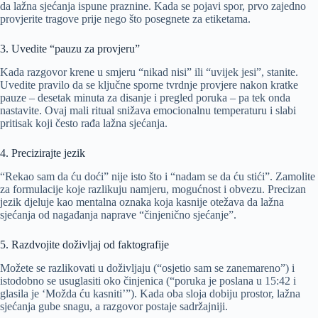
da lažna sjećanja ispune praznine. Kada se pojavi spor, prvo zajedno
provjerite tragove prije nego što posegnete za etiketama.
3. Uvedite “pauzu za provjeru”
Kada razgovor krene u smjeru “nikad nisi” ili “uvijek jesi”, stanite.
Uvedite pravilo da se ključne sporne tvrdnje provjere nakon kratke
pauze – desetak minuta za disanje i pregled poruka – pa tek onda
nastavite. Ovaj mali ritual snižava emocionalnu temperaturu i slabi
pritisak koji često rađa lažna sjećanja.
4. Precizirajte jezik
“Rekao sam da ću doći” nije isto što i “nadam se da ću stići”. Zamolite
za formulacije koje razlikuju namjeru, mogućnost i obvezu. Precizan
jezik djeluje kao mentalna oznaka koja kasnije otežava da lažna
sjećanja od nagađanja naprave “činjenično sjećanje”.
5. Razdvojite doživljaj od faktografije
Možete se razlikovati u doživljaju (“osjetio sam se zanemareno”) i
istodobno se usuglasiti oko činjenica (“poruka je poslana u 15:42 i
glasila je ‘Možda ću kasniti’”). Kada oba sloja dobiju prostor, lažna
sjećanja gube snagu, a razgovor postaje sadržajniji.