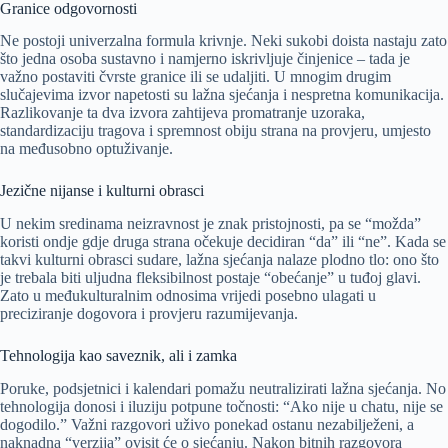
Granice odgovornosti
Ne postoji univerzalna formula krivnje. Neki sukobi doista nastaju zato
što jedna osoba sustavno i namjerno iskrivljuje činjenice – tada je
važno postaviti čvrste granice ili se udaljiti. U mnogim drugim
slučajevima izvor napetosti su lažna sjećanja i nespretna komunikacija.
Razlikovanje ta dva izvora zahtijeva promatranje uzoraka,
standardizaciju tragova i spremnost obiju strana na provjeru, umjesto
na međusobno optuživanje.
Jezične nijanse i kulturni obrasci
U nekim sredinama neizravnost je znak pristojnosti, pa se “možda”
koristi ondje gdje druga strana očekuje decidiran “da” ili “ne”. Kada se
takvi kulturni obrasci sudare, lažna sjećanja nalaze plodno tlo: ono što
je trebala biti uljudna fleksibilnost postaje “obećanje” u tuđoj glavi.
Zato u međukulturalnim odnosima vrijedi posebno ulagati u
preciziranje dogovora i provjeru razumijevanja.
Tehnologija kao saveznik, ali i zamka
Poruke, podsjetnici i kalendari pomažu neutralizirati lažna sjećanja. No
tehnologija donosi i iluziju potpune točnosti: “Ako nije u chatu, nije se
dogodilo.” Važni razgovori uživo ponekad ostanu nezabilježeni, a
naknadna “verzija” ovisit će o sjećanju. Nakon bitnih razgovora