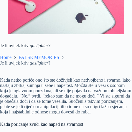
Je li uvijek kriv
gaslighter
?
Home
FALSE MEMORIES
Je li uvijek kriv
gaslighter
?
Kada netko poriče ono što ste doživjeli kao nedvojbeno i stvarno, lako
nastaju zbrka, sumnja u sebe i napetost. Možda ste u vezi s osobom
koja je uglavnom pouzdana, ali se nije pojavila na važnom obiteljskom
događaju. “Ne,” tvrdi, “rekao sam da ne mogu doći.” Vi ste sigurni da
je obećala doći i da se tome veselila. Suočeni s takvim poricanjem,
pitate se je li riječ o manipulaciji ili o tome da su u igri lažna sjećanja
koja i najstabilnije odnose mogu dovesti do ruba.
Kada poricanje zvuči kao napad na stvarnost