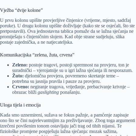
Vježba “dvije kolone”
U prvu kolonu upišite provjerljive činjenice (vrijeme, mjesto, sadržaj
poruke). U drugu kolonu upišite doživljaje (kako ste se osjećali, što ste
pretpostavili). Ova jednostavna tablica pomaže da se lažna sjećanja ne
promiješaju s činjeničnim slojem. Kad obje strane sudjeluju, slika
postaje zajednička, a ne natjecateljska.
Komunikacijska “zelena, žuta, crvena”
Zeleno:
postoje tragovi, postoji spremnost na provjeru, ton je
suradnički – vjerojatnije su u igri lažna sjećanja ili nesporazum.
Žuto:
djelomična provjera, povremeno skretanje teme –
potrebna su jasnija pravila i pauze za provjeru.
Crveno:
negiranje tragova, vrijeđanje, prebacivanje krivnje –
obrazac bliži
gaslighting
ponašanju.
Uloga tijela i emocija
Kada smo uznemireni, sužava se fokus pažnje, a pamćenje zapisuje
ono što se čini najrelevantnijim za preživljavanje. Zbog toga argumenti
izrečeni povišenim tonom ostavljaju jači trag od tihih nijansi. Te
fiziološke promjene pospješuju lažna sjećanja: mozak sažima,