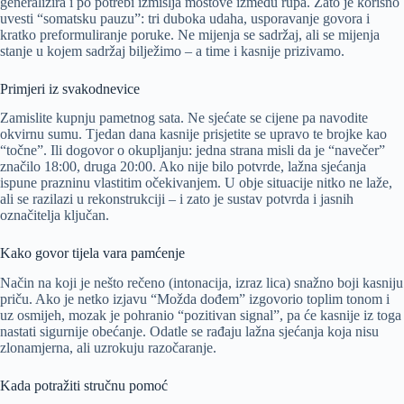
generalizira i po potrebi izmišlja mostove između rupa. Zato je korisno
uvesti “somatsku pauzu”: tri duboka udaha, usporavanje govora i
kratko preformuliranje poruke. Ne mijenja se sadržaj, ali se mijenja
stanje u kojem sadržaj bilježimo – a time i kasnije prizivamo.
Primjeri iz svakodnevice
Zamislite kupnju pametnog sata. Ne sjećate se cijene pa navodite
okvirnu sumu. Tjedan dana kasnije prisjetite se upravo te brojke kao
“točne”. Ili dogovor o okupljanju: jedna strana misli da je “navečer”
značilo 18:00, druga 20:00. Ako nije bilo potvrde, lažna sjećanja
ispune prazninu vlastitim očekivanjem. U obje situacije nitko ne laže,
ali se razilazi u rekonstrukciji – i zato je sustav potvrda i jasnih
označitelja ključan.
Kako govor tijela vara pamćenje
Način na koji je nešto rečeno (intonacija, izraz lica) snažno boji kasniju
priču. Ako je netko izjavu “Možda dođem” izgovorio toplim tonom i
uz osmijeh, mozak je pohranio “pozitivan signal”, pa će kasnije iz toga
nastati sigurnije obećanje. Odatle se rađaju lažna sjećanja koja nisu
zlonamjerna, ali uzrokuju razočaranje.
Kada potražiti stručnu pomoć