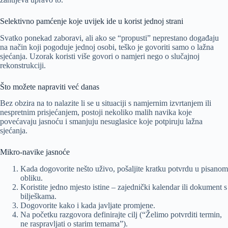
Selektivno pamćenje koje uvijek ide u korist jednoj strani
Svatko ponekad zaboravi, ali ako se “propusti” neprestano događaju
na način koji pogoduje jednoj osobi, teško je govoriti samo o lažna
sjećanja. Uzorak koristi više govori o namjeri nego o slučajnoj
rekonstrukciji.
Što možete napraviti već danas
Bez obzira na to nalazite li se u situaciji s namjernim izvrtanjem ili
nespretnim prisjećanjem, postoji nekoliko malih navika koje
povećavaju jasnoću i smanjuju nesuglasice koje potpiruju lažna
sjećanja.
Mikro-navike jasnoće
Kada dogovorite nešto uživo, pošaljite kratku potvrdu u pisanom
obliku.
Koristite jedno mjesto istine – zajednički kalendar ili dokument s
bilješkama.
Dogovorite kako i kada javljate promjene.
Na početku razgovora definirajte cilj (“Želimo potvrditi termin,
ne raspravljati o starim temama”).