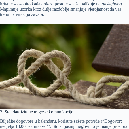
krivnje – osobito kada dokazi postoje – više nalikuje na
gaslighting
.
Mapiranje uzorka kroz dulje razdoblje smanjuje vjerojatnost da vas
trenutna emocija zavara.
2. Standardizirajte tragove komunikacije
Bilježite dogovore u kalendaru, koristite sažete potvrde (“Dogovor:
nedjelja 18:00, vidimo se.”). Što su jasniji tragovi, to je manje prostora