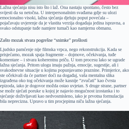
Lažna sjećanja nisu isto što i laž. Ona nastaju spontano, često bez
svijesti da su netočna. U interpersonalnim svađama gdje su ulozi
emocionalno visoki, lažna sjećanja djeluju poput povećala –
pojačavaju uvjerenje da je vlastita verzija događaja jedina ispravna, a
svako odstupanje tuđe namjere tumači kao namjernu obmanu.
Zašto mozak stvara pogrešne “snimke” prošlosti
Ljudsko pamćenje nije filmska vrpca, nego rekonstrukcija. Kada se
prisjećamo, mozak spaja fragmente – dojmove, očekivanja, tuđe
komentare – i stvara koherentnu priču. U tom procesu lako se ugrade
lažna sjećanja. Pritom ulogu imaju pažnja, emocije, sugestije, ali i
svakodnevne situacije u kojima popunjavamo praznine. Primjerice, ako
ste očekivali da će partner doći na događaj, vaša mentalna slika
izgrađena oko tog očekivanja može kasnije “zvučati” kao čvrsta
epizoda, iako je dogovor možda ostao uvjetan. S druge strane, partner
se može sjećati poruke u kojoj je najavio mogućnost izostanka i to
sjećanje doživljavati kao nedvosmisleno, iako je prvotna formulacija
bila neprecizna. Upravo u tim procjepima niču lažna sjećanja.