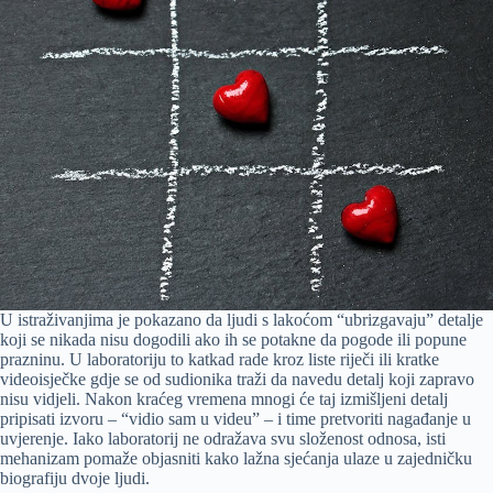
U istraživanjima je pokazano da ljudi s lakoćom “ubrizgavaju” detalje
koji se nikada nisu dogodili ako ih se potakne da pogode ili popune
prazninu. U laboratoriju to katkad rade kroz liste riječi ili kratke
videoisječke gdje se od sudionika traži da navedu detalj koji zapravo
nisu vidjeli. Nakon kraćeg vremena mnogi će taj izmišljeni detalj
pripisati izvoru – “vidio sam u videu” – i time pretvoriti nagađanje u
uvjerenje. Iako laboratorij ne odražava svu složenost odnosa, isti
mehanizam pomaže objasniti kako lažna sjećanja ulaze u zajedničku
biografiju dvoje ljudi.