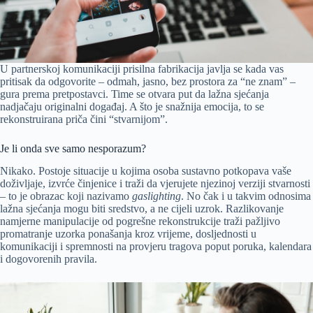
U partnerskoj komunikaciji prisilna fabrikacija javlja se kada vas
pritisak da odgovorite – odmah, jasno, bez prostora za “ne znam” –
gura prema pretpostavci. Time se otvara put da lažna sjećanja
nadjačaju originalni događaj. A što je snažnija emocija, to se
rekonstruirana priča čini “stvarnijom”.
Je li onda sve samo nesporazum?
Nikako. Postoje situacije u kojima osoba sustavno potkopava vaše
doživljaje, izvrće činjenice i traži da vjerujete njezinoj verziji stvarnosti
– to je obrazac koji nazivamo
gaslighting
. No čak i u takvim odnosima
lažna sjećanja mogu biti sredstvo, a ne cijeli uzrok. Razlikovanje
namjerne manipulacije od pogrešne rekonstrukcije traži pažljivo
promatranje uzorka ponašanja kroz vrijeme, dosljednosti u
komunikaciji i spremnosti na provjeru tragova poput poruka, kalendara
i dogovorenih pravila.