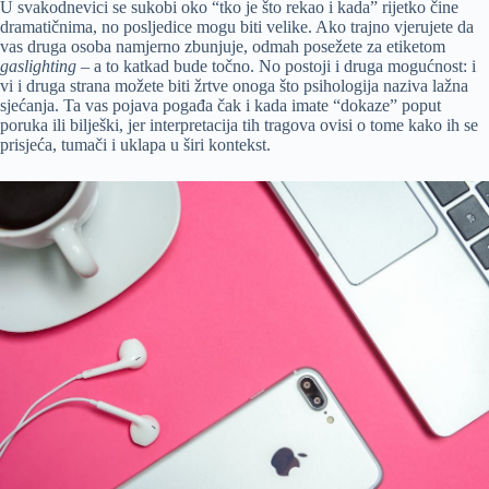
U svakodnevici se sukobi oko “tko je što rekao i kada” rijetko čine
dramatičnima, no posljedice mogu biti velike. Ako trajno vjerujete da
vas druga osoba namjerno zbunjuje, odmah posežete za etiketom
gaslighting
– a to katkad bude točno. No postoji i druga mogućnost: i
vi i druga strana možete biti žrtve onoga što psihologija naziva lažna
sjećanja. Ta vas pojava pogađa čak i kada imate “dokaze” poput
poruka ili bilješki, jer interpretacija tih tragova ovisi o tome kako ih se
prisjeća, tumači i uklapa u širi kontekst.