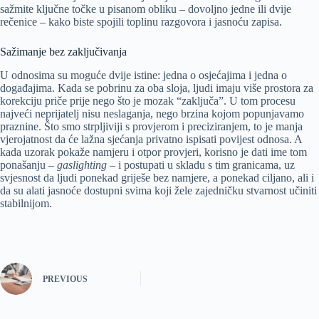
sažmite ključne točke u pisanom obliku – dovoljno jedne ili dvije
rečenice – kako biste spojili toplinu razgovora i jasnoću zapisa.
Sažimanje bez zaključivanja
U odnosima su moguće dvije istine: jedna o osjećajima i jedna o
događajima. Kada se pobrinu za oba sloja, ljudi imaju više prostora za
korekciju priče prije nego što je mozak “zaključa”. U tom procesu
najveći neprijatelj nisu neslaganja, nego brzina kojom popunjavamo
praznine. Što smo strpljiviji s provjerom i preciziranjem, to je manja
vjerojatnost da će lažna sjećanja privatno ispisati povijest odnosa. A
kada uzorak pokaže namjeru i otpor provjeri, korisno je dati ime tom
ponašanju –
gaslighting
– i postupati u skladu s tim granicama, uz
svjesnost da ljudi ponekad griješe bez namjere, a ponekad ciljano, ali i
da su alati jasnoće dostupni svima koji žele zajedničku stvarnost učiniti
stabilnijom.
PREVIOUS