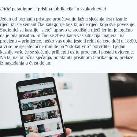
DRM
paradigme i “prisilna fabrikacija” u svakodnevici
Jedan od poznatih pristupa proučavanju lažna sjećanja jest nizanje
riječi iz iste semantičke kategorije bez ključne riječi koja sve povezuje.
Sudionici se kasnije “sjete” upravo te središnje riječi jer im je logično
da je bila prisutna. Slično se zbiva kada vas situacija “natjera” na
procjenu – primjerice, netko vas upita jeste li rekli da ćete doći u 18:00,
a vi se ne sjećate točne minute pa “odokativno” potvrdite. Tjedan
kasnije vaše će se sjećanje prilijepiti uz tu procjenu i postati uvjerenje.
Na taj način lažna sjećanja, potaknuta prisilnom fabrikacijom, prelaze
iz nagađanja u čvrst dojam.