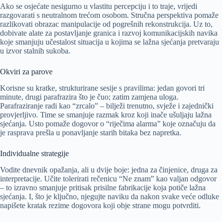
Ako se osjećate nesigurno u vlastitu percepciju i to traje, vrijedi
razgovarati s neutralnom trećom osobom. Stručna perspektiva pomaže
razlikovati obrazac manipulacije od pogrešnih rekonstrukcija. Uz to,
dobivate alate za postavljanje granica i razvoj komunikacijskih navika
koje smanjuju učestalost situacija u kojima se lažna sjećanja pretvaraju
u izvor stalnih sukoba.
Okviri za parove
Korisne su kratke, strukturirane sesije s pravilima: jedan govori tri
minute, drugi parafrazira što je čuo; zatim zamjena uloga.
Parafraziranje radi kao “zrcalo” – bilježi trenutno, svježe i zajednički
provjerljivo. Time se smanjuje razmak kroz koji inače ušuljaju lažna
sjećanja. Usto pomaže dogovor o “riječima alarma” koje označuju da
je rasprava prešla u ponavljanje starih bitaka bez napretka.
Individualne strategije
Vodite dnevnik opažanja, ali u dvije boje: jedna za činjenice, druga za
interpretacije. Učite tolerirati rečenicu “Ne znam” kao valjan odgovor
– to izravno smanjuje pritisak prisilne fabrikacije koja potiče lažna
sjećanja. I, što je ključno, njegujte naviku da nakon svake veće odluke
napišete kratak rezime dogovora koji obje strane mogu potvrditi.