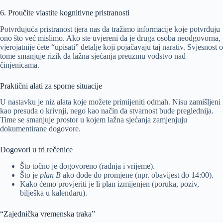
6. Proučite vlastite kognitivne pristranosti
Potvrđujuća pristranost tjera nas da tražimo informacije koje potvrđuju
ono što već mislimo. Ako ste uvjereni da je druga osoba neodgovorna,
vjerojatnije ćete “upisati” detalje koji pojačavaju taj narativ. Svjesnost o
tome smanjuje rizik da lažna sjećanja preuzmu vodstvo nad
činjenicama.
Praktični alati za sporne situacije
U nastavku je niz alata koje možete primijeniti odmah. Nisu zamišljeni
kao presuda o krivnji, nego kao način da stvarnost bude preglednija.
Time se smanjuje prostor u kojem lažna sjećanja zamjenjuju
dokumentirane dogovore.
Dogovori u tri rečenice
Što točno je dogovoreno (radnja i vrijeme).
Što je
plan B
ako dođe do promjene (npr. obavijest do 14:00).
Kako ćemo provjeriti je li plan izmijenjen (poruka, poziv,
bilješka u kalendaru).
“Zajednička vremenska traka”