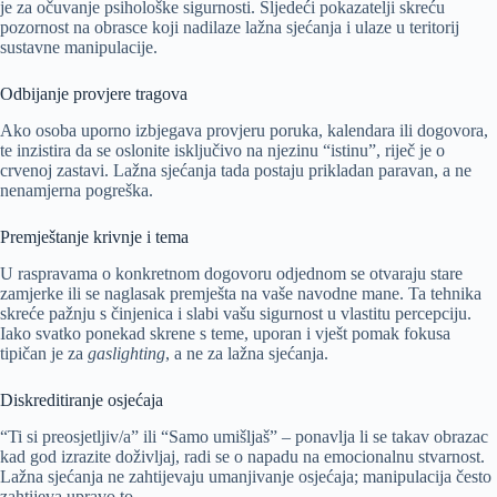
je za očuvanje psihološke sigurnosti. Sljedeći pokazatelji skreću
pozornost na obrasce koji nadilaze lažna sjećanja i ulaze u teritorij
sustavne manipulacije.
Odbijanje provjere tragova
Ako osoba uporno izbjegava provjeru poruka, kalendara ili dogovora,
te inzistira da se oslonite isključivo na njezinu “istinu”, riječ je o
crvenoj zastavi. Lažna sjećanja tada postaju prikladan paravan, a ne
nenamjerna pogreška.
Premještanje krivnje i tema
U raspravama o konkretnom dogovoru odjednom se otvaraju stare
zamjerke ili se naglasak premješta na vaše navodne mane. Ta tehnika
skreće pažnju s činjenica i slabi vašu sigurnost u vlastitu percepciju.
Iako svatko ponekad skrene s teme, uporan i vješt pomak fokusa
tipičan je za
gaslighting
, a ne za lažna sjećanja.
Diskreditiranje osjećaja
“Ti si preosjetljiv/a” ili “Samo umišljaš” – ponavlja li se takav obrazac
kad god izrazite doživljaj, radi se o napadu na emocionalnu stvarnost.
Lažna sjećanja ne zahtijevaju umanjivanje osjećaja; manipulacija često
zahtijeva upravo to.