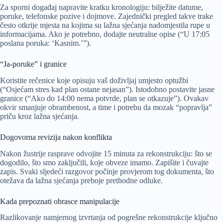
Za sporni događaj napravite kratku kronologiju: bilježite datume,
poruke, telefonske pozive i dojmove. Zajednički pregled takve trake
često otkrije mjesta na kojima su lažna sjećanja nadomjestila rupe u
informacijama. Ako je potrebno, dodajte neutralne opise (“U 17:05
poslana poruka: ‘Kasnim.’”).
“Ja-poruke” i granice
Koristite rečenice koje opisuju vaš doživljaj umjesto optužbi
(“Osjećam stres kad plan ostane nejasan”). Istodobno postavite jasne
granice (“Ako do 14:00 nema potvrde, plan se otkazuje”). Ovakav
okvir smanjuje obrambenost, a time i potrebu da mozak “popravlja”
priču kroz lažna sjećanja.
Dogovorna revizija nakon konflikta
Nakon žustrije rasprave odvojite 15 minuta za rekonstrukciju: što se
dogodilo, što smo zaključili, koje obveze imamo. Zapišite i čuvajte
zapis. Svaki sljedeći razgovor počinje provjerom tog dokumenta, što
otežava da lažna sjećanja preboje prethodne odluke.
Kada prepoznati obrasce manipulacije
Razlikovanje namjernog izvrtanja od pogrešne rekonstrukcije ključno