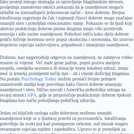
Iako postoji mnogo strategija za upravljanje blagdanskim stresom,
posljednja znanstvena otkrića pokazuju da je usamljenost moguće
ublažiti na iznenađujuće jednostavan način – kroz dobrotu. Brojna
istraživanja sugeriraju da čak i najmanji činovi dobrote mogu značajno
smanjiti stres i poboljšati emocionalno stanje. Pokazalo se da ljudi koji
aktivno prakticiraju dobrotu prema drugima imaju više pozitivnih
emocija i niže razine usamljenost. Psiholozi ističu kako djela dobrote
potiču lučenje hormona sreće poput oksitocina i serotonina, što izravno
doprinosi osjećaju zadovoljstva, pripadnosti i smanjenju usamljenost.
Dobrota, kao najprirodniji odgovor na usamljenost, ne zahtijeva velike
resurse ni vrijeme. Već male geste pažnje, poput poziva starijem
susjedu, osmijeha neznancu ili donacije hrane lokalnoj udruzi, imaju
moć iz temelja promijeniti nečiji dan – ali i vlastiti doživljaj blagdana.
Na portalu
Psychology Today
možete pronaći brojne primjere
znanstvenih studija koje potvrđuju kako činovi dobrote smanjuju
usamljenost i stres. Slično navodi i Američka psihološka udruga na
svojoj stranici
APA
, gdje se preporučuje prakticiranje dobrote tijekom
blagdana kao način poboljšanja psihičkog zdravlja.
Jedan od ključnih razloga zašto dobrotom možemo smanjiti
usamljenost krije se u ljudskoj potrebi za povezanošću. Istraživanja
potvrđuju da svaki put kad pomognemo nekome, naš mozak reagira
stvaranjem osjećaja topline i zajedništva. Upravo to je protulijek za