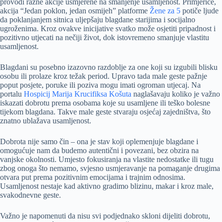
provodi razne akcije usmjerene na smanjenje usamljenost. Primjerice,
akcija “Jedan poklon, jedan osmijeh” platforme
Žene za 5
potiče ljude
da poklanjanjem sitnica uljepšaju blagdane starijima i socijalno
ugroženima. Kroz ovakve inicijative svatko može osjetiti pripadnost i
pozitivno utjecati na nečiji život, dok istovremeno smanjuje vlastitu
usamljenost.
Blagdani su posebno izazovno razdoblje za one koji su izgubili blisku
osobu ili prolaze kroz težak period. Upravo tada male geste pažnje
poput posjete, poruke ili poziva mogu imati ogroman utjecaj. Na
portalu
Hospicij Marija Krucifiksa Košuta
naglašavaju koliko je važno
iskazati dobrotu prema osobama koje su usamljene ili teško bolesne
tijekom blagdana. Takve male geste stvaraju osjećaj zajedništva, što
znatno ublažava usamljenost.
Dobrota nije samo čin – ona je stav koji oplemenjuje blagdane i
omogućuje nam da budemo autentični i povezani, bez obzira na
vanjske okolnosti. Umjesto fokusiranja na vlastite nedostatke ili tugu
zbog onoga što nemamo, svjesno usmjeravanje na pomaganje drugima
otvara put prema pozitivnim emocijama i trajnim odnosima.
Usamljenost nestaje kad aktivno gradimo blizinu, makar i kroz male,
svakodnevne geste.
Važno je napomenuti da nisu svi podjednako skloni dijeliti dobrotu,