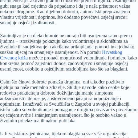
usamljenost jer aktivno gradimo mostove prema drugima. Usamljenost
gubi snagu kad osjetimo da pripadamo i da je naša prisutnost važna
nekome drugome. Kad dijelimo dobrotu, automatski prepoznajemo
vlastitu vrijednost i doprinos, što dodatno povećava osjećaj sreće i
smanjuje osjećaj izoliranosti.
Zanimljivo je da djela dobrote ne moraju biti usmjerena samo prema
ljudima – istraživanja pokazuju kako volontiranje u skloništima za
životinje ili sudjelovanje u akcijama prikupljanja pomoći ima jednako
snažan utjecaj na smanjenje usamljenost. Na portalu
Hrvatskog
Crvenog križa
možete pronaći mogućnosti volontiranja i primjere kako
konkretna pomoć zajednici donosi zadovoljstvo i smanjuje osjećaj
usamljenost, osobito u osjetljivim razdobljima kao što su blagdani.
Osim što činovi dobrote pomažu drugima, oni također pozitivno
djeluju na naše mentalno zdravlje. Studije navode kako osobe koje
redovito prakticiraju dobrotu doživljavaju manje simptoma
anksioznosti i depresije, a istovremeno jačaju samopouzdanje i
optimizam. Istraživači sa Sveučilišta u Zagrebu u svojoj publikaciji
ističu kako su volontiranje i pomaganje drugima povezani s povećanim
osjećajem svrhe i smanjenjem usamljenost, što je osobito važno u
životnim prijelazima ili nakon gubitaka.
U hrvatskim zajednicama, tijekom blagdana sve više organizacija