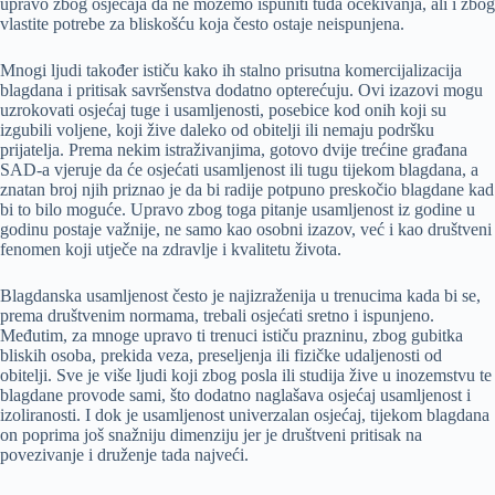
upravo zbog osjećaja da ne možemo ispuniti tuđa očekivanja, ali i zbog
vlastite potrebe za bliskošću koja često ostaje neispunjena.
Mnogi ljudi također ističu kako ih stalno prisutna komercijalizacija
blagdana i pritisak savršenstva dodatno opterećuju. Ovi izazovi mogu
uzrokovati osjećaj tuge i usamljenosti, posebice kod onih koji su
izgubili voljene, koji žive daleko od obitelji ili nemaju podršku
prijatelja. Prema nekim istraživanjima, gotovo dvije trećine građana
SAD-a vjeruje da će osjećati usamljenost ili tugu tijekom blagdana, a
znatan broj njih priznao je da bi radije potpuno preskočio blagdane kad
bi to bilo moguće. Upravo zbog toga pitanje usamljenost iz godine u
godinu postaje važnije, ne samo kao osobni izazov, već i kao društveni
fenomen koji utječe na zdravlje i kvalitetu života.
Blagdanska usamljenost često je najizraženija u trenucima kada bi se,
prema društvenim normama, trebali osjećati sretno i ispunjeno.
Međutim, za mnoge upravo ti trenuci ističu prazninu, zbog gubitka
bliskih osoba, prekida veza, preseljenja ili fizičke udaljenosti od
obitelji. Sve je više ljudi koji zbog posla ili studija žive u inozemstvu te
blagdane provode sami, što dodatno naglašava osjećaj usamljenost i
izoliranosti. I dok je usamljenost univerzalan osjećaj, tijekom blagdana
on poprima još snažniju dimenziju jer je društveni pritisak na
povezivanje i druženje tada najveći.