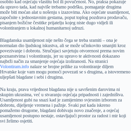
osobito kad osjećaju vlastitu bol ili povučenost. No, praksa pokazuje
da upravo tada, kad najviše trebamo podršku, pomaganje drugima
može biti moćan alat u nošenju s izazovima. Ako osjećate usamljenost,
započnite s jednostavnim gestama, poput toplog pozdrava prodavaču,
pisanjem božićne čestitke prijatelju kojeg niste dugo vidjeli ili
volontiranjem u lokalnoj humanitarnoj udruzi.
Blagdanska usamljenost nije nešto čega se treba sramiti – ona je
normalan dio ljudskog iskustva, ali se može učinkovito smanjiti kroz
povezivanje i dobrotu. Stručnjaci savjetuju otvorenost prema novim
poznanstvima i volontiranju, jer su upravo te aktivnosti dokazano
najbrži način za smanjenje osjećaja izoliranosti. Na stranici
Volontiram.info
nalaze se brojne prilike za volontiranje diljem
Hrvatske koje vam mogu pomoći povezati se s drugima, a istovremeno
uljepšati blagdane i sebi i drugima.
Na kraju, prava vrijednost blagdana nije u savršenim darovima ni
skupim ukrasima, već u stvaranju osjećaja pripadnosti i zajedništva.
Usamljenost gubi na snazi kad je zamijenimo svjesnim izborom za
dobrotu, dijeljenje vremena i pažnje. Svaki put kada iskreno
pomažemo drugome, blagdani dobivaju novo značenje, a osjećaj
usamljenost postupno nestaje, ostavljajući prostor za radost i mir koji
svi želimo osjetiti.