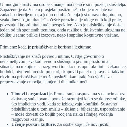
U mnogim društvima osobe s manje moći češće su u poziciji slušatelja.
Zapaženo je da žene u prosjeku postižu nešto bolje rezultate na
zadacima teorije uma, a jedno od objašnjenja jest upravo dugotrajno,
svakodnevno „treniranje” – češće preuzimanje uloge onih koji prate,
povezuju i koordiniraju tuđe perspektive. Ako je prisluškivanje doista
jedan od tih spontanih treninga, onda razlike u društvenim ulogama ne
oblikuju samo prilike i izazove, nego i suptilne kognitivne vještine.
Primjene: kada je prisluškivanje korisno i legitimno
Prisluškivanje ne znači povredu intime. Ovdje govorimo o
nenametljivom, svakodnevnom slušanju u javnim prostorima i
situacijama u kojima su razgovori ionako dostupni okolini – čekaonice,
hodnici, otvoreni uredski prostori, skupovi i panel-rasprave. U takvim
okvirima prisluškivanje može poslužiti kao praktična vježba za
prepoznavanje emocija, namjera i dinamike moći.
Timovi i organizacije.
Promatranje rasprava na sastancima bez
aktivnog sudjelovanja pomaže razumjeti kako se donose odluke,
tko implicitno vodi, kada se izbjegavaju konflikti. Sustavno
prisluškivanje u tom smislu – slušanje, bilježenje, uspoređivanje
– može dovesti do boljih procjena rizika i finijeg vođenja
razgovora kasnije.
Učenje jezika i kulture.
Za osobe koje uče novi jezik,