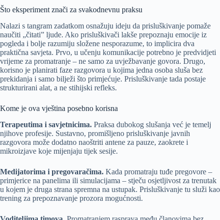
Što eksperiment znači za svakodnevnu praksu
Nalazi s tangram zadatkom osnažuju ideju da prisluškivanje pomaže
naučiti „čitati” ljude. Ako prisluškivači lakše prepoznaju emocije iz
pogleda i bolje razumiju složene nesporazume, to implicira dva
praktična savjeta. Prvo, u učenju komunikacije potrebno je predvidjeti
vrijeme za promatranje – ne samo za uvježbavanje govora. Drugo,
korisno je planirati faze razgovora u kojima jedna osoba sluša bez
prekidanja i samo bilježi što primjećuje. Prisluškivanje tada postaje
strukturirani alat, a ne stihijski refleks.
Kome je ova vještina posebno korisna
Terapeutima i savjetnicima.
Praksa dubokog slušanja već je temelj
njihove profesije. Sustavno, promišljeno prisluškivanje javnih
razgovora može dodatno naoštriti antene za pauze, zaokrete i
mikroizjave koje mijenjaju tijek sesije.
Medijatorima i pregovaračima.
Kada promatraju tuđe pregovore –
primjerice na panelima ili simulacijama – stječu osjetljivost za trenutak
u kojem je druga strana spremna na ustupak. Prisluškivanje tu služi kao
trening za prepoznavanje prozora mogućnosti.
Voditeljima timova.
Promatranjem rasprava među članovima bez