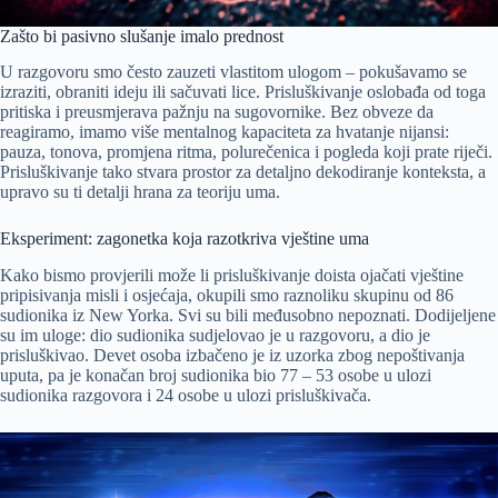
Zašto bi pasivno slušanje imalo prednost
U razgovoru smo često zauzeti vlastitom ulogom – pokušavamo se
izraziti, obraniti ideju ili sačuvati lice. Prisluškivanje oslobađa od toga
pritiska i preusmjerava pažnju na sugovornike. Bez obveze da
reagiramo, imamo više mentalnog kapaciteta za hvatanje nijansi:
pauza, tonova, promjena ritma, polurečenica i pogleda koji prate riječi.
Prisluškivanje tako stvara prostor za detaljno dekodiranje konteksta, a
upravo su ti detalji hrana za teoriju uma.
Eksperiment: zagonetka koja razotkriva vještine uma
Kako bismo provjerili može li prisluškivanje doista ojačati vještine
pripisivanja misli i osjećaja, okupili smo raznoliku skupinu od 86
sudionika iz New Yorka. Svi su bili međusobno nepoznati. Dodijeljene
su im uloge: dio sudionika sudjelovao je u razgovoru, a dio je
prisluškivao. Devet osoba izbačeno je iz uzorka zbog nepoštivanja
uputa, pa je konačan broj sudionika bio 77 – 53 osobe u ulozi
sudionika razgovora i 24 osobe u ulozi prisluškivača.