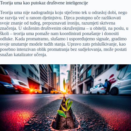
Teorija uma kao putokaz društvene inteligencije
Teorija uma nije nadogradnja koju stječemo tek u odrasloj dobi, nego
se razvija već u ranom djetinjstvu. Djeca postupno uče razlikovati
svoje znanje od tuđeg, prepoznavati ironiju, razumjeti skrivena
značenja. U složenim društvenim okruženjima – u obitelji, na poslu, u
školi – teorija uma pomaže nam koordinirati ponašanje i donositi
odluke. Kada promatramo, slušamo i uspoređujemo signale, gradimo
svoje unutarnje modele tuđih stanja. Upravo zato prisluškivanje, kao
posebno intenzivan oblik promatranja bez sudjelovanja, može postati
snažan katalizator učenja.