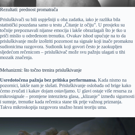
Rezultati: prednost promatrača
Prisluškivači su bili uspješniji u oba zadatka, iako je razlika bila
statistički pouzdana samo u testu „Čitanje iz očiju”. U prosjeku su
točnije prepoznavali nijanse emocija i lakše obrazlagali što je tko u
priči mislio u određenom trenutku. Ovakav ishod upućuje na to da
prisluškivanje može izoštriti pozornost na signale koji inače promaknu
sudionicima razgovora. Sudionik koji govori često je zaokupljen
sljedećom rečenicom – prisluškivač može svu pažnju ulagati u tihi
mozaik značenja.
Mehanizmi: što točno trenira prisluškivanje
Usredotočena pažnja bez pritiska performansa.
Kada nismo na
pozornici, lakše nam je slušati. Prisluškivanje oslobađa od brige kako
ćemo zvučati i kakav dojam ostavljamo. U glavi ostaje više resursa za
mikrosignale – promjene intenziteta glasa, „klizanje” između sigurnosti
i sumnje, trenutke kada rečenica stane tik prije važnog priznanja.
Takva mikroskopija razgovora snažno hrani teoriju uma.