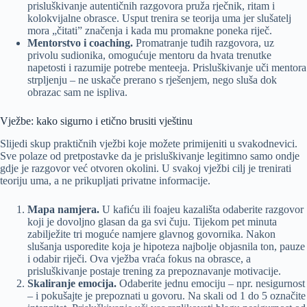
prisluškivanje autentičnih razgovora pruža rječnik, ritam i
kolokvijalne obrasce. Usput trenira se teorija uma jer slušatelj
mora „čitati” značenja i kada mu promakne poneka riječ.
Mentorstvo i coaching.
Promatranje tuđih razgovora, uz
privolu sudionika, omogućuje mentoru da hvata trenutke
napetosti i razumije potrebe menteeja. Prisluškivanje uči mentora
strpljenju – ne uskače prerano s rješenjem, nego sluša dok
obrazac sam ne ispliva.
Vježbe: kako sigurno i etično brusiti vještinu
Slijedi skup praktičnih vježbi koje možete primijeniti u svakodnevici.
Sve polaze od pretpostavke da je prisluškivanje legitimno samo ondje
gdje je razgovor već otvoren okolini. U svakoj vježbi cilj je trenirati
teoriju uma, a ne prikupljati privatne informacije.
Mapa namjera.
U kafiću ili foajeu kazališta odaberite razgovor
koji je dovoljno glasan da ga svi čuju. Tijekom pet minuta
zabilježite tri moguće namjere glavnog govornika. Nakon
slušanja usporedite koja je hipoteza najbolje objasnila ton, pauze
i odabir riječi. Ova vježba vraća fokus na obrasce, a
prisluškivanje postaje trening za prepoznavanje motivacije.
Skaliranje emocija.
Odaberite jednu emociju – npr. nesigurnost
– i pokušajte je prepoznati u govoru. Na skali od 1 do 5 označite