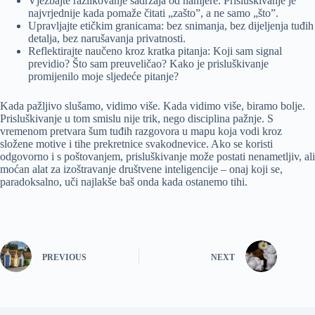
Vježbajte razlikovanje sadržaja od namjere. Prisluškivanje je
najvrjednije kada pomaže čitati „zašto”, a ne samo „što”.
Upravljajte etičkim granicama: bez snimanja, bez dijeljenja tuđih
detalja, bez narušavanja privatnosti.
Reflektirajte naučeno kroz kratka pitanja: Koji sam signal
previdio? Što sam preuveličao? Kako je prisluškivanje
promijenilo moje sljedeće pitanje?
Kada pažljivo slušamo, vidimo više. Kada vidimo više, biramo bolje.
Prisluškivanje u tom smislu nije trik, nego disciplina pažnje. S
vremenom pretvara šum tuđih razgovora u mapu koja vodi kroz
složene motive i tihe prekretnice svakodnevice. Ako se koristi
odgovorno i s poštovanjem, prisluškivanje može postati nenametljiv, ali
moćan alat za izoštravanje društvene inteligencije – onaj koji se,
paradoksalno, uči najlakše baš onda kada ostanemo tihi.
PREVIOUS
NEXT