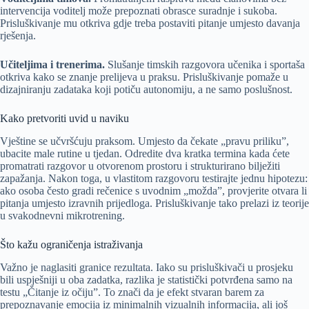
intervencija voditelj može prepoznati obrasce suradnje i sukoba.
Prisluškivanje mu otkriva gdje treba postaviti pitanje umjesto davanja
rješenja.
Učiteljima i trenerima.
Slušanje timskih razgovora učenika i sportaša
otkriva kako se znanje prelijeva u praksu. Prisluškivanje pomaže u
dizajniranju zadataka koji potiču autonomiju, a ne samo poslušnost.
Kako pretvoriti uvid u naviku
Vještine se učvršćuju praksom. Umjesto da čekate „pravu priliku”,
ubacite male rutine u tjedan. Odredite dva kratka termina kada ćete
promatrati razgovor u otvorenom prostoru i strukturirano bilježiti
zapažanja. Nakon toga, u vlastitom razgovoru testirajte jednu hipotezu:
ako osoba često gradi rečenice s uvodnim „možda”, provjerite otvara li
pitanja umjesto izravnih prijedloga. Prisluškivanje tako prelazi iz teorije
u svakodnevni mikrotrening.
Što kažu ograničenja istraživanja
Važno je naglasiti granice rezultata. Iako su prisluškivači u prosjeku
bili uspješniji u oba zadatka, razlika je statistički potvrđena samo na
testu „Čitanje iz očiju”. To znači da je efekt stvaran barem za
prepoznavanje emocija iz minimalnih vizualnih informacija, ali još