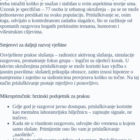
treba istražiti koliko je snažan i stabilan u svim aspektima teorije uma.
Uzorak je specifičan – 77 osoba iz urbanog okruženja – pa se ne može
jednostavno preslikati na svaku populaciju. Prisluškivanje se, osim
toga, odvijalo u kontroliranom zadatku slagalice, što se razlikuje od
spontanih razgovora bogatih prekinutim temama, humorom i
višestrukim ciljevima.
Smjerovi za daljnji razvoj vještine
Osviještene prakse slušanja – radionice aktivnog slušanja, simulacije
razgovora, promatranje fokus grupa – logični su sljedeći korak. U
takvim okruženjima prisluškivanje se može koristiti kao vježba s
jasnim pravilima: slušatelj prikuplja obrasce, zatim iznosi hipoteze o
namjerama i zajedno sa sudionicima provjerava koliko su točne. Na taj
način prisluškivanje postaje mjerljivo i ponovljivo.
Mikropriručnik: brzinski podsjetnik za praksu
Gdje god je razgovor javno dostupan, prisluškivanje koristite
kao mentalnu laboratorijsku bilježnicu – zapisujte signale, ne
tračeve.
Kada ste u vlastitom razgovoru, odvojite dio vremena u kojem
samo slušate. Primijenite ono što vam je prisluškivanje
„naoštrilo”.