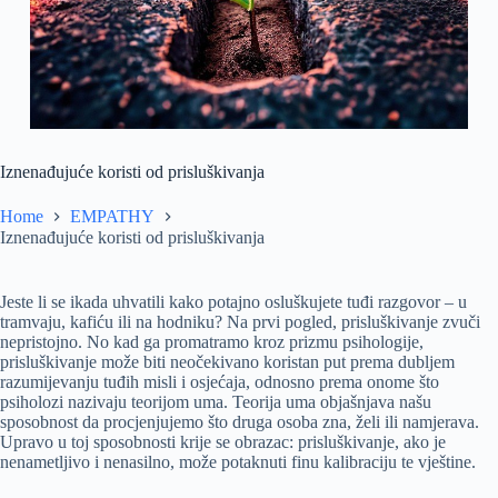
Iznenađujuće koristi od prisluškivanja
Home
EMPATHY
Iznenađujuće koristi od prisluškivanja
Jeste li se ikada uhvatili kako potajno osluškujete tuđi razgovor – u
tramvaju, kafiću ili na hodniku? Na prvi pogled, prisluškivanje zvuči
nepristojno. No kad ga promatramo kroz prizmu psihologije,
prisluškivanje može biti neočekivano koristan put prema dubljem
razumijevanju tuđih misli i osjećaja, odnosno prema onome što
psiholozi nazivaju teorijom uma. Teorija uma objašnjava našu
sposobnost da procjenjujemo što druga osoba zna, želi ili namjerava.
Upravo u toj sposobnosti krije se obrazac: prisluškivanje, ako je
nenametljivo i nenasilno, može potaknuti finu kalibraciju te vještine.