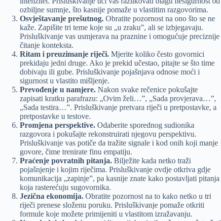
intenzitet. Prisluškivanje uči vas razlikovati blagu nesigurnost od
ozbiljne sumnje, što kasnije pomaže u vlastitim razgovorima.
Osvještavanje prešutnog.
Obratite pozornost na ono što se ne
kaže. Zapišite tri teme koje su „u zraku”, ali se izbjegavaju.
Prisluškivanje vas usmjerava na praznine i omogućuje preciznije
čitanje konteksta.
Ritam i preuzimanje riječi.
Mjerite koliko često govornici
prekidaju jedni druge. Ako je prekid učestao, pitajte se što time
dobivaju ili gube. Prisluškivanje pojašnjava odnose moći i
sigurnost u vlastito mišljenje.
Prevođenje u namjere.
Nakon svake rečenice pokušajte
zapisati kratku parafrazu: „Ovim želi…”, „Sada provjerava…”,
„Sada testira…”. Prisluškivanje pretvara riječi u pretpostavke, a
pretpostavke u testove.
Promjena perspektive.
Odaberite sporednog sudionika
razgovora i pokušajte rekonstruirati njegovu perspektivu.
Prisluškivanje vas potiče da tražite signale i kod onih koji manje
govore, čime trenirate finu empatiju.
Praćenje povratnih pitanja.
Bilježite kada netko traži
pojašnjenje i kojim riječima. Prisluškivanje ovdje otkriva gdje
komunikacija „zapinje”, pa kasnije znate kako postavljati pitanja
koja rasterećuju sugovornika.
Jezična ekonomija.
Obratite pozornost na to kako netko u tri
riječi prenese složenu poruku. Prisluškivanje pomaže otkriti
formule koje možete primijeniti u vlastitom izražavanju.