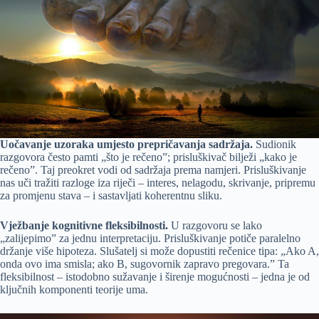
Uočavanje uzoraka umjesto prepričavanja sadržaja.
Sudionik
razgovora često pamti „što je rečeno”; prisluškivač bilježi „kako je
rečeno”. Taj preokret vodi od sadržaja prema namjeri. Prisluškivanje
nas uči tražiti razloge iza riječi – interes, nelagodu, skrivanje, pripremu
za promjenu stava – i sastavljati koherentnu sliku.
Vježbanje kognitivne fleksibilnosti.
U razgovoru se lako
„zalijepimo” za jednu interpretaciju. Prisluškivanje potiče paralelno
držanje više hipoteza. Slušatelj si može dopustiti rečenice tipa: „Ako A,
onda ovo ima smisla; ako B, sugovornik zapravo pregovara.” Ta
fleksibilnost – istodobno sužavanje i širenje mogućnosti – jedna je od
ključnih komponenti teorije uma.