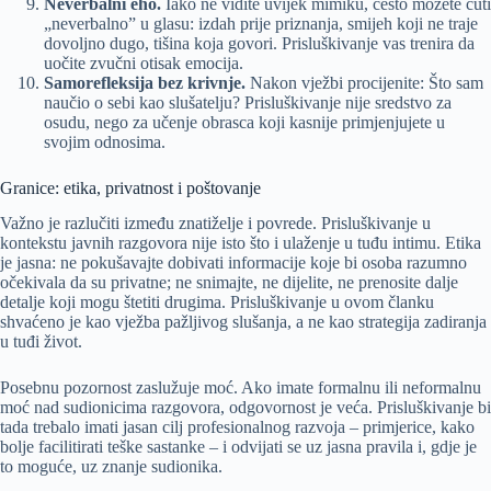
Neverbalni eho.
Iako ne vidite uvijek mimiku, često možete čuti
„neverbalno” u glasu: izdah prije priznanja, smijeh koji ne traje
dovoljno dugo, tišina koja govori. Prisluškivanje vas trenira da
uočite zvučni otisak emocija.
Samorefleksija bez krivnje.
Nakon vježbi procijenite: Što sam
naučio o sebi kao slušatelju? Prisluškivanje nije sredstvo za
osudu, nego za učenje obrasca koji kasnije primjenjujete u
svojim odnosima.
Granice: etika, privatnost i poštovanje
Važno je razlučiti između znatiželje i povrede. Prisluškivanje u
kontekstu javnih razgovora nije isto što i ulaženje u tuđu intimu. Etika
je jasna: ne pokušavajte dobivati informacije koje bi osoba razumno
očekivala da su privatne; ne snimajte, ne dijelite, ne prenosite dalje
detalje koji mogu štetiti drugima. Prisluškivanje u ovom članku
shvaćeno je kao vježba pažljivog slušanja, a ne kao strategija zadiranja
u tuđi život.
Posebnu pozornost zaslužuje moć. Ako imate formalnu ili neformalnu
moć nad sudionicima razgovora, odgovornost je veća. Prisluškivanje bi
tada trebalo imati jasan cilj profesionalnog razvoja – primjerice, kako
bolje facilitirati teške sastanke – i odvijati se uz jasna pravila i, gdje je
to moguće, uz znanje sudionika.