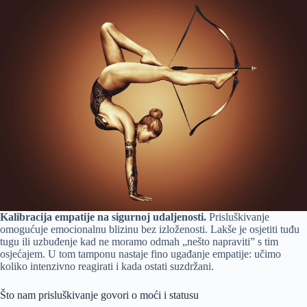
Kalibracija empatije na sigurnoj udaljenosti.
Prisluškivanje
omogućuje emocionalnu blizinu bez izloženosti. Lakše je osjetiti tuđu
tugu ili uzbuđenje kad ne moramo odmah „nešto napraviti” s tim
osjećajem. U tom tamponu nastaje fino ugađanje empatije: učimo
koliko intenzivno reagirati i kada ostati suzdržani.
Što nam prisluškivanje govori o moći i statusu