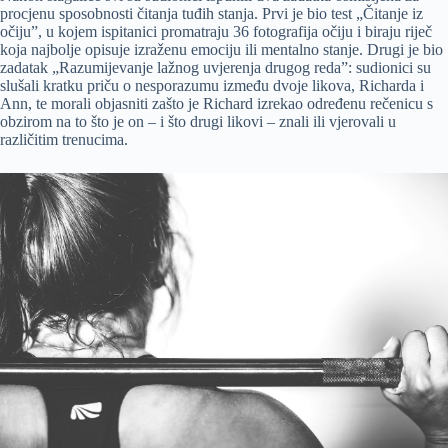
procjenu sposobnosti čitanja tuđih stanja. Prvi je bio test „Čitanje iz
očiju”, u kojem ispitanici promatraju 36 fotografija očiju i biraju riječ
koja najbolje opisuje izraženu emociju ili mentalno stanje. Drugi je bio
zadatak „Razumijevanje lažnog uvjerenja drugog reda”: sudionici su
slušali kratku priču o nesporazumu između dvoje likova, Richarda i
Ann, te morali objasniti zašto je Richard izrekao određenu rečenicu s
obzirom na to što je on – i što drugi likovi – znali ili vjerovali u
različitim trenucima.