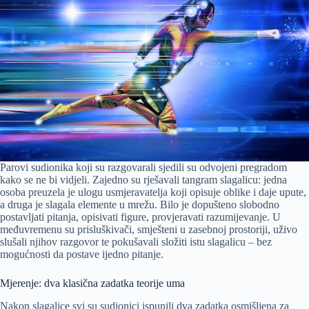
Parovi sudionika koji su razgovarali sjedili su odvojeni pregradom
kako se ne bi vidjeli. Zajedno su rješavali tangram slagalicu: jedna
osoba preuzela je ulogu usmjeravatelja koji opisuje oblike i daje upute,
a druga je slagala elemente u mrežu. Bilo je dopušteno slobodno
postavljati pitanja, opisivati figure, provjeravati razumijevanje. U
međuvremenu su prisluškivači, smješteni u zasebnoj prostoriji, uživo
slušali njihov razgovor te pokušavali složiti istu slagalicu – bez
mogućnosti da postave ijedno pitanje.
Mjerenje: dva klasična zadatka teorije uma
Nakon slagalice svi su sudionici ispunili dva zadatka osmišljena za