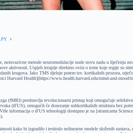
APY
ne, neinvazivne metode neuromodulacije nude novu nadu u liječenju neur
hove aktivnosti. Uspjeh terapije direktno ovisi o tome koje regije su s
nih krugova. Iako TMS djeluje putem tzv. kortikalnih prozora, utječuć
anici Harvard Health](https://www.health.harvard.edu/mind-and-mood/tr
 (fMRI) predstavlja revolucionarni pristup koji omogućuje selektivno
azvuka (tFUS), omogućit će dosezanje subkortikalnih struktura bez pot
 Više informacija o tFUS tehnologiji dostupno je na [stranicama Science
).
atnosti kako bi izgradilo i testiralo nelinearne modele složenih sustav