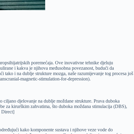
opsihijatrijskih poremećaja. Ove inovativne tehnike djeluju
timulirane i kakva je njihova međusobna povezanost, budući da
i tako i na dublje strukture mozga, naše razumijevanje tog procesa još
anscranial-magnetic-stimulation-for-depression).
 ciljano djelovanje na dublje moždane strukture. Prava duboka
rebe za kirurškim zahvatima, što duboka moždana stimulacija (DBS),
 Direct]
a, određujući kako komponente sustava i njihove veze vode do