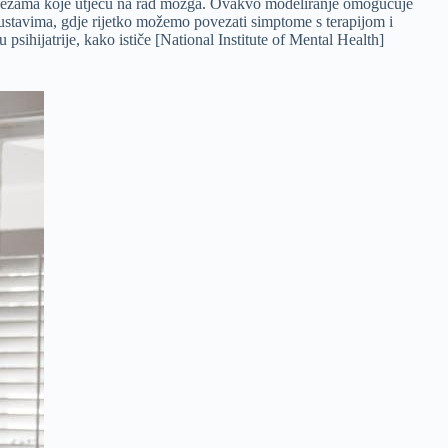
im vezama koje utječu na rad mozga. Ovakvo modeliranje omogućuje
ustavima, gdje rijetko možemo povezati simptome s terapijom i
hijatrije, kako ističe [National Institute of Mental Health]