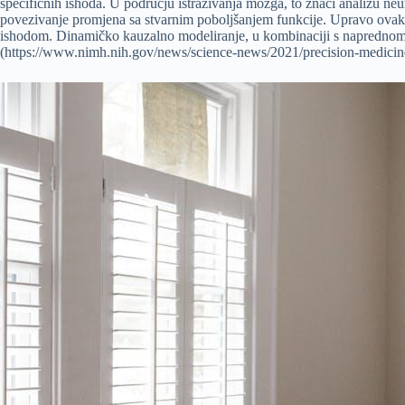
specifičnih ishoda. U području istraživanja mozga, to znači analizu 
povezivanje promjena sa stvarnim poboljšanjem funkcije. Upravo ovakv
ishodom. Dinamičko kauzalno modeliranje, u kombinaciji s naprednom a
(https://www.nimh.nih.gov/news/science-news/2021/precision-medicine