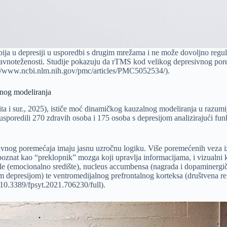
abija u depresiji u usporedbi s drugim mrežama i ne može dovoljno reguli
uravnoteženosti. Studije pokazuju da rTMS kod velikog depresivnog por
s://www.ncbi.nlm.nih.gov/pmc/articles/PMC5052534/).
lnog modeliranja
ta i sur., 2025), ističe moć dinamičkog kauzalnog modeliranja u razum
u usporedili 270 zdravih osoba i 175 osoba s depresijom analizirajući fu
sivnog poremećaja imaju jasnu uzročnu logiku. Više poremećenih veza i
poznat kao “preklopnik” mozga koji upravlja informacijama, i vizualni 
ocionalno središte), nucleus accumbensa (nagrada i dopaminergička tra
m depresijom) te ventromedijalnog prefrontalnog korteksa (društvena re
s/10.3389/fpsyt.2021.706230/full).