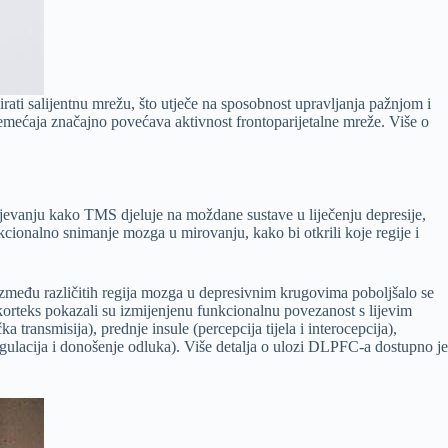
rati salijentnu mrežu, što utječe na sposobnost upravljanja pažnjom i
emećaja značajno povećava aktivnost frontoparijetalne mreže. Više o
ijevanju kako TMS djeluje na moždane sustave u liječenju depresije,
nkcionalno snimanje mozga u mirovanju, kako bi otkrili koje regije i
zmeđu različitih regija mozga u depresivnim krugovima poboljšalo se
korteks pokazali su izmijenjenu funkcionalnu povezanost s lijevim
nsmisija), prednje insule (percepcija tijela i interocepcija),
gulacija i donošenje odluka). Više detalja o ulozi DLPFC-a dostupno je