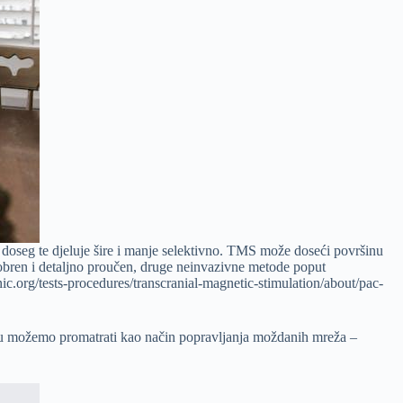
doseg te djeluje šire i manje selektivno. TMS može doseći površinu
bren i detaljno proučen, druge neinvazivne metode poput
nic.org/tests-procedures/transcranial-magnetic-stimulation/about/pac-
iju možemo promatrati kao način popravljanja moždanih mreža –