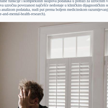
neuralne funkcije i kompleksnih skupova podataka u potrazi za uzročn
a uzročna povezanost najčešće nedostaje u kliničkim dijagnostičkim s
nalizom podataka, nudi put prema boljem medicinskom razumijevanju psi
-and-mental-health-research).