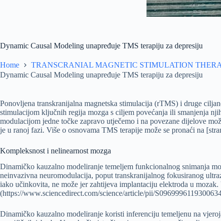
Dynamic Causal Modeling unapređuje TMS terapiju za depresiju
Home
TRANSCRANIAL MAGNETIC STIMULATION THER
Dynamic Causal Modeling unapređuje TMS terapiju za depresiju
Ponovljena transkranijalna magnetska stimulacija (rTMS) i druge cilja
stimulacijom ključnih regija mozga s ciljem povećanja ili smanjenja nji
modulacijom jedne točke zapravo utječemo i na povezane dijelove možda
je u ranoj fazi. Više o osnovama TMS terapije može se pronaći na [str
Kompleksnost i nelinearnost mozga
Dinamičko kauzalno modeliranje temeljem funkcionalnog snimanja mozga
neinvazivna neuromodulacija, poput transkranijalnog fokusiranog ultr
iako učinkovita, ne može jer zahtijeva implantaciju elektroda u mozak.
(https://www.sciencedirect.com/science/article/pii/S0969996119300634
Dinamičko kauzalno modeliranje koristi inferenciju temeljenu na vjeroj