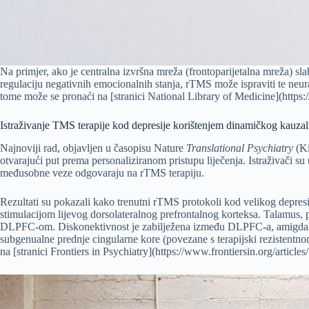
Na primjer, ako je centralna izvršna mreža (frontoparijetalna mreža) sl
regulaciju negativnih emocionalnih stanja, rTMS može ispraviti te ne
tome može se pronaći na [stranici National Library of Medicine](http
Istraživanje TMS terapije kod depresije korištenjem dinamičkog kauza
Najnoviji rad, objavljen u časopisu Nature
Translational Psychiatry
(Ki
otvarajući put prema personaliziranom pristupu liječenja. Istraživači s
međusobne veze odgovaraju na rTMS terapiju.
Rezultati su pokazali kako trenutni rTMS protokoli kod velikog depre
stimulacijom lijevog dorsolateralnog prefrontalnog korteksa. Talamus, 
DLPFC-om. Diskonektivnost je zabilježena između DLPFC-a, amigdale (em
subgenualne prednje cingularne kore (povezane s terapijski rezistentno
na [stranici Frontiers in Psychiatry](https://www.frontiersin.org/article