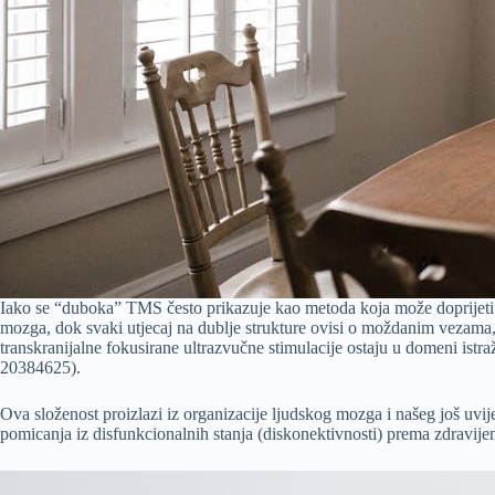
Iako se “duboka” TMS često prikazuje kao metoda koja može doprijeti 
mozga, dok svaki utjecaj na dublje strukture ovisi o moždanim vezama
transkranijalne fokusirane ultrazvučne stimulacije ostaju u domeni istr
20384625).
Ova složenost proizlazi iz organizacije ljudskog mozga i našeg još u
pomicanja iz disfunkcionalnih stanja (diskonektivnosti) prema zdravi