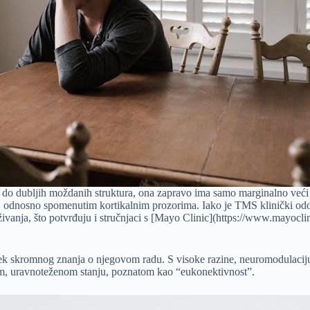
do dubljih moždanih struktura, ona zapravo ima samo marginalno veći 
, odnosno spomenutim kortikalnim prozorima. Iako je TMS klinički odo
aživanja, što potvrđuju i stručnjaci s [Mayo Clinic](https://www.mayocli
vijek skromnog znanja o njegovom radu. S visoke razine, neuromodulac
jem, uravnoteženom stanju, poznatom kao “eukonektivnost”.