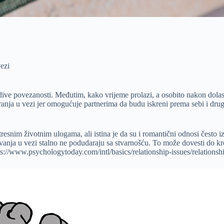
ezi
dive povezanosti. Međutim, kako vrijeme prolazi, a osobito nakon dolask
ranja u vezi jer omogućuje partnerima da budu iskreni prema sebi i dru
tresnim životnim ulogama, ali istina je da su i romantični odnosi često 
ekivanja u vezi stalno ne podudaraju sa stvarnošću. To može dovesti do
://www.psychologytoday.com/intl/basics/relationship-issues/relationsh