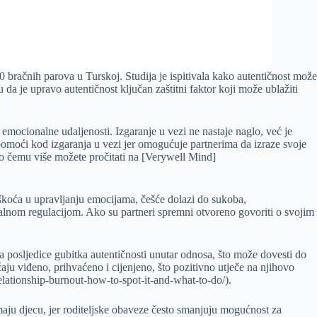
0 bračnih parova u Turskoj. Studija je ispitivala kako autentičnost može
da je upravo autentičnost ključan zaštitni faktor koji može ublažiti
emocionalne udaljenosti. Izgaranje u vezi ne nastaje naglo, već je
omoći kod izgaranja u vezi jer omogućuje partnerima da izraze svoje
, o čemu više možete pročitati na [Verywell Mind]
eškoća u upravljanju emocijama, češće dolazi do sukoba,
lnom regulacijom. Ako su partneri spremni otvoreno govoriti o svojim
na posljedice gubitka autentičnosti unutar odnosa, što može dovesti do
ju viđeno, prihvaćeno i cijenjeno, što pozitivno utječe na njihovo
elationship-burnout-how-to-spot-it-and-what-to-do/).
maju djecu, jer roditeljske obaveze često smanjuju mogućnost za