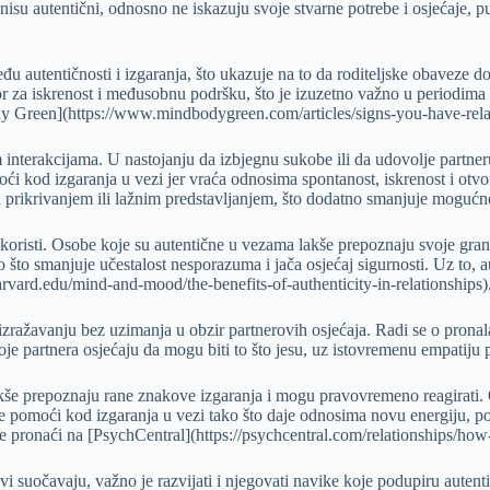
su autentični, odnosno ne iskazuju svoje stvarne potrebe i osjećaje, pu
đu autentičnosti i izgaranja, što ukazuje na to da roditeljske obaveze 
r za iskrenost i međusobnu podršku, što je izuzetno važno u periodima 
dy Green](https://www.mindbodygreen.com/articles/signs-you-have-rela
interakcijama. U nastojanju da izbjegnu sukobe ili da udovolje partneru
kod izgaranja u vezi jer vraća odnosima spontanost, iskrenost i otvoreno
a prikrivanjem ili lažnim predstavljanjem, što dodatno smanjuje mogućno
e koristi. Osobe koje su autentične u vezama lakše prepoznaju svoje grani
što smanjuje učestalost nesporazuma i jača osjećaj sigurnosti. Uz to, a
rvard.edu/mind-and-mood/the-benefits-of-authenticity-in-relationships)
 izražavanju bez uzimanja u obzir partnerovih osjećaja. Radi se o pron
je partnera osjećaju da mogu biti to što jesu, uz istovremenu empatij
akše prepoznaju rane znakove izgaranja i mogu pravovremeno reagirati.
pomoći kod izgaranja u vezi tako što daje odnosima novu energiju, potič
e pronaći na [PsychCentral](https://psychcentral.com/relationships/how-t
vi suočavaju, važno je razvijati i njegovati navike koje podupiru aut