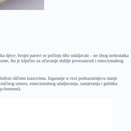
a djece, brojni parovi se počinju tiho udaljavati – ne zbog nedostatka
gome, što je ključno za očuvanje dublje povezanosti i emocionalnog
izloženi sličnim izazovima. Izgaranje u vezi podrazumijeva stanje
 kroničnog umora, emocionalnog udaljavanja, zamjeranja i gubitka
ip-burnout).