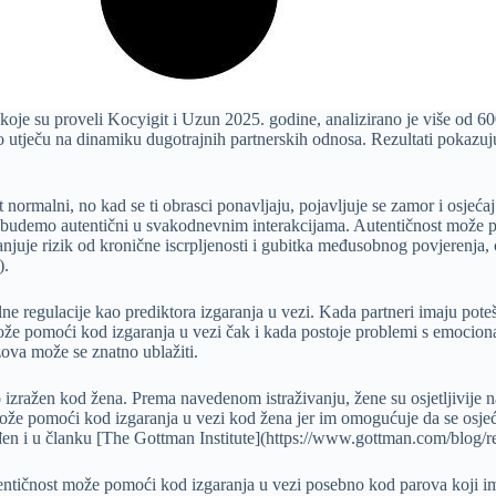
koje su proveli Kocyigit i Uzun 2025. godine, analizirano je više od 60
o utječu na dinamiku dugotrajnih partnerskih odnosa. Rezultati pokazuju 
ormalni, no kad se ti obrasci ponavljaju, pojavljuje se zamor i osjećaj 
a budemo autentični u svakodnevnim interakcijama. Autentičnost može p
smanjuje rizik od kronične iscrpljenosti i gubitka međusobnog povjerenja
).
lne regulacije kao prediktora izgaranja u vezi. Kada partneri imaju pot
že pomoći kod izgaranja u vezi čak i kada postoje problemi s emociona
zova može se znatno ublažiti.
no izražen kod žena. Prema navedenom istraživanju, žene su osjetljivije 
može pomoći kod izgaranja u vezi kod žena jer im omogućuje da se osjeća
ađen i u članku [The Gottman Institute](https://www.gottman.com/blog/r
utentičnost može pomoći kod izgaranja u vezi posebno kod parova koji i