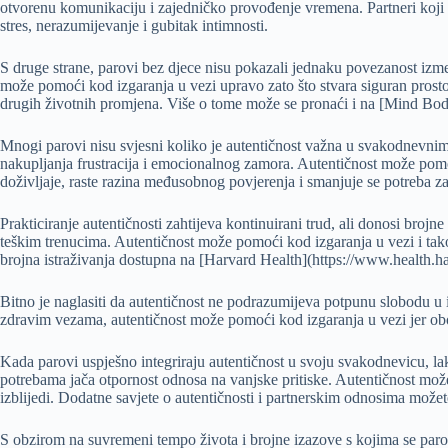
otvorenu komunikaciju i zajedničko provođenje vremena. Partneri koji ni
stres, nerazumijevanje i gubitak intimnosti.
S druge strane, parovi bez djece nisu pokazali jednaku povezanost izme
može pomoći kod izgaranja u vezi upravo zato što stvara siguran prosto
drugih životnih promjena. Više o tome može se pronaći i na [Mind Bo
Mnogi parovi nisu svjesni koliko je autentičnost važna u svakodnevnim 
nakupljanja frustracija i emocionalnog zamora. Autentičnost može pomoći 
doživljaje, raste razina međusobnog povjerenja i smanjuje se potreba z
Prakticiranje autentičnosti zahtijeva kontinuirani trud, ali donosi brojn
teškim trenucima. Autentičnost može pomoći kod izgaranja u vezi i tako 
brojna istraživanja dostupna na [Harvard Health](https://www.health.ha
Bitno je naglasiti da autentičnost ne podrazumijeva potpunu slobodu u
zdravim vezama, autentičnost može pomoći kod izgaranja u vezi jer obo
Kada parovi uspješno integriraju autentičnost u svoju svakodnevicu, l
potrebama jača otpornost odnosa na vanjske pritiske. Autentičnost može 
izblijedi. Dodatne savjete o autentičnosti i partnerskim odnosima možet
S obzirom na suvremeni tempo života i brojne izazove s kojima se paro