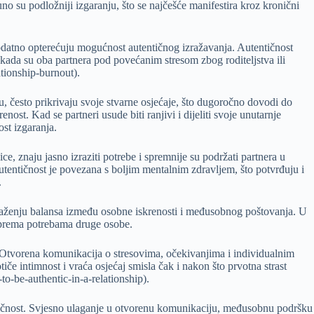
no su podložniji izgaranju, što se najčešće manifestira kroz kronični
dodatno opterećuju mogućnost autentičnog izražavanja. Autentičnost
kada su oba partnera pod povećanim stresom zbog roditeljstva ili
tionship-burnout).
, često prikrivaju svoje stvarne osjećaje, što dugoročno dovodi do
st. Kad se partneri usude biti ranjivi i dijeliti svoje unutarnje
st izgaranja.
ce, znaju jasno izraziti potrebe i spremnije su podržati partnera u
utentičnost je povezana s boljim mentalnim zdravljem, što potvrđuju i
.
alaženju balansa između osobne iskrenosti i međusobnog poštovanja. U
u prema potrebama druge osobe.
 Otvorena komunikacija o stresovima, očekivanjima i individualnim
e intimnost i vraća osjećaj smisla čak i nakon što prvotna strast
o-be-authentic-in-a-relationship).
entičnost. Svjesno ulaganje u otvorenu komunikaciju, međusobnu podršku