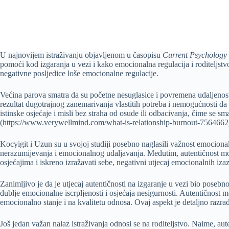
U najnovijem istraživanju objavljenom u časopisu
Current Psychology
pomoći kod izgaranja u vezi i kako emocionalna regulacija i roditeljstv
negativne posljedice loše emocionalne regulacije.
Većina parova smatra da su početne nesuglasice i povremena udaljenost n
rezultat dugotrajnog zanemarivanja vlastitih potreba i nemogućnosti d
istinske osjećaje i misli bez straha od osude ili odbacivanja, čime se 
(https://www.verywellmind.com/what-is-relationship-burnout-7564662
Kocyigit i Uzun su u svojoj studiji posebno naglasili važnost emociona
nerazumijevanja i emocionalnog udaljavanja. Međutim, autentičnost mo
osjećajima i iskreno izražavati sebe, negativni utjecaj emocionalnih iza
Zanimljivo je da je utjecaj autentičnosti na izgaranje u vezi bio poseb
dublje emocionalne iscrpljenosti i osjećaja nesigurnosti. Autentičnost 
emocionalno stanje i na kvalitetu odnosa. Ovaj aspekt je detaljno razr
Još jedan važan nalaz istraživanja odnosi se na roditeljstvo. Naime, a