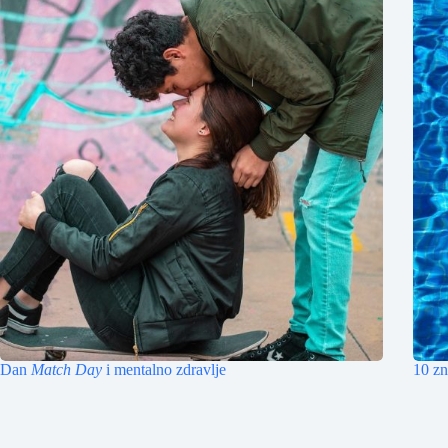
Dan
Match Day
i mentalno zdravlje
10 zn