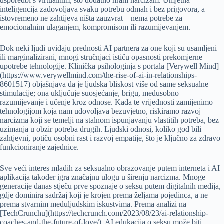
usporedbi s virtualnim, što dodatno hrani narcizam. Umjetna
inteligencija zadovoljava svaku potrebu odmah i bez prigovora, a
istovremeno ne zahtijeva ništa zauzvrat – nema potrebe za
emocionalnim ulaganjem, kompromisom ili razumijevanjem.
Dok neki ljudi uviđaju prednosti AI partnera za one koji su usamljeni
ili marginalizirani, mnogi stručnjaci ističu opasnosti prekomjerne
upotrebe tehnologije. Klinička psihologinja s portala [Verywell Mind]
(https://www.verywellmind.com/the-rise-of-ai-in-relationships-
8601517) objašnjava da je ljudska bliskost više od same seksualne
stimulacije; ona uključuje suosjećanje, brigu, međusobno
razumijevanje i učenje kroz odnose. Kada te vrijednosti zamijenimo
tehnologijom koja nam udovoljava bezuvjetno, riskiramo razvoj
narcizma koji se temelji na stalnom ispunjavanju vlastitih potreba, bez
uzimanja u obzir potreba drugih. Ljudski odnosi, koliko god bili
zahtjevni, potiču osobni rast i razvoj empatije, što je ključno za zdravo
funkcioniranje zajednice.
Sve veći interes mladih za seksualno obrazovanje putem interneta i AI
aplikacija također igra značajnu ulogu u širenju narcizma. Mnoge
generacije danas stječu prve spoznaje o seksu putem digitalnih medija,
gdje dominira sadržaj koji je krojen prema željama pojedinca, a ne
prema stvarnim međuljudskim iskustvima. Prema analizi na
[TechCrunchu](https://techcrunch.com/2023/08/23/ai-relationship-
coaches-and-the-future-of-love/), AI edukacija o seksu može biti