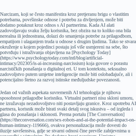
Narcizam, koji se često manifestira kroz pretjeranu brigu o vlastitim
potrebama, površinske odnose i potrebu za divljenjem, može biti
dodatno potaknut kroz odnos s AI partnerima. Kada AI alati
zadovoljavaju svaku želju korisnika, bez obzira na to koliko ona bila
nerealna ili jednostrana, dolazi do smanjenja potrebe za prilagodbom,
empatijom i ulaganjem truda u odnose s drugim ljudima. Tako se stvara
okruženje u kojem pojedinci postaju još više usmjereni na sebe, što
potvrđuju i istraživanja objavljena na [Psychology Today]
(https://www.psychologytoday.com/intl/blog/artificial-
intimacy/202305/is-ai-increasing-narcissism) koja govore o porastu
narcističkih ponašanja u digitalnoj eri. U tom kontekstu, seksualno
zadovoljstvo putem umjetne inteligencije može biti oslobađajuće, ali i
potencijalno štetno za razvoj istinske međuljudske povezanosti.
Jedan od važnih aspekata suvremenih AI tehnologija je njihova
sposobnost prilagodbe korisniku. Virtualni partneri nisu skloni umoru,
ne izražavaju nezadovoljstvo niti postavljaju granice. Kroz upotrebu AI
partnera, korisnik može birati svaki detalj svog iskustva – od izgleda i
glasa do ponašanja i sklonosti. Prema portalu [The Conversation]
(https://theconversation.com/sex-robots-and-ai-the-potential-impact-on-
human-intimacy-119666), ovakva personalizacija može dovesti do
iluzije savršenstva, gdje se stvarni odnosi čine previše zahtjevnima u