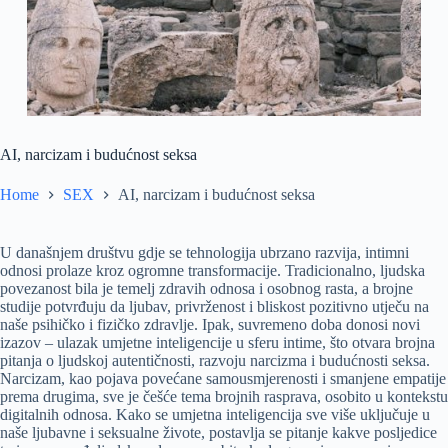
AI, narcizam i budućnost seksa
Home
SEX
AI, narcizam i budućnost seksa
U današnjem društvu gdje se tehnologija ubrzano razvija, intimni
odnosi prolaze kroz ogromne transformacije. Tradicionalno, ljudska
povezanost bila je temelj zdravih odnosa i osobnog rasta, a brojne
studije potvrđuju da ljubav, privrženost i bliskost pozitivno utječu na
naše psihičko i fizičko zdravlje. Ipak, suvremeno doba donosi novi
izazov – ulazak umjetne inteligencije u sferu intime, što otvara brojna
pitanja o ljudskoj autentičnosti, razvoju narcizma i budućnosti seksa.
Narcizam, kao pojava povećane samousmjerenosti i smanjene empatije
prema drugima, sve je češće tema brojnih rasprava, osobito u kontekstu
digitalnih odnosa. Kako se umjetna inteligencija sve više uključuje u
naše ljubavne i seksualne živote, postavlja se pitanje kakve posljedice