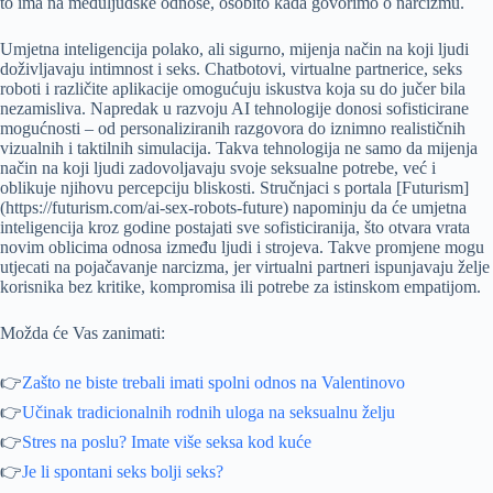
to ima na međuljudske odnose, osobito kada govorimo o narcizmu.
Umjetna inteligencija polako, ali sigurno, mijenja način na koji ljudi
doživljavaju intimnost i seks. Chatbotovi, virtualne partnerice, seks
roboti i različite aplikacije omogućuju iskustva koja su do jučer bila
nezamisliva. Napredak u razvoju AI tehnologije donosi sofisticirane
mogućnosti – od personaliziranih razgovora do iznimno realističnih
vizualnih i taktilnih simulacija. Takva tehnologija ne samo da mijenja
način na koji ljudi zadovoljavaju svoje seksualne potrebe, već i
oblikuje njihovu percepciju bliskosti. Stručnjaci s portala [Futurism]
(https://futurism.com/ai-sex-robots-future) napominju da će umjetna
inteligencija kroz godine postajati sve sofisticiranija, što otvara vrata
novim oblicima odnosa između ljudi i strojeva. Takve promjene mogu
utjecati na pojačavanje narcizma, jer virtualni partneri ispunjavaju želje
korisnika bez kritike, kompromisa ili potrebe za istinskom empatijom.
Možda će Vas zanimati:
👉
Zašto ne biste trebali imati spolni odnos na Valentinovo
👉
Učinak tradicionalnih rodnih uloga na seksualnu želju
👉
Stres na poslu? Imate više seksa kod kuće
👉
Je li spontani seks bolji seks?