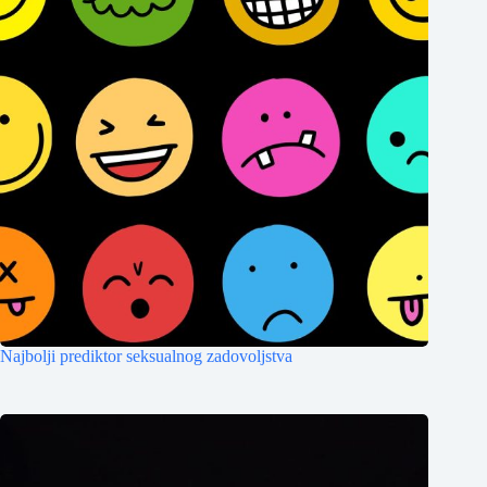
Najbolji prediktor seksualnog zadovoljstva