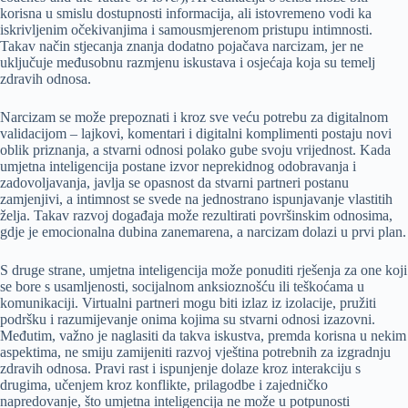
korisna u smislu dostupnosti informacija, ali istovremeno vodi ka
iskrivljenim očekivanjima i samousmjerenom pristupu intimnosti.
Takav način stjecanja znanja dodatno pojačava narcizam, jer ne
uključuje međusobnu razmjenu iskustava i osjećaja koja su temelj
zdravih odnosa.
Narcizam se može prepoznati i kroz sve veću potrebu za digitalnom
validacijom – lajkovi, komentari i digitalni komplimenti postaju novi
oblik priznanja, a stvarni odnosi polako gube svoju vrijednost. Kada
umjetna inteligencija postane izvor neprekidnog odobravanja i
zadovoljavanja, javlja se opasnost da stvarni partneri postanu
zamjenjivi, a intimnost se svede na jednostrano ispunjavanje vlastitih
želja. Takav razvoj događaja može rezultirati površinskim odnosima,
gdje je emocionalna dubina zanemarena, a narcizam dolazi u prvi plan.
S druge strane, umjetna inteligencija može ponuditi rješenja za one koji
se bore s usamljenosti, socijalnom anksioznošću ili teškoćama u
komunikaciji. Virtualni partneri mogu biti izlaz iz izolacije, pružiti
podršku i razumijevanje onima kojima su stvarni odnosi izazovni.
Međutim, važno je naglasiti da takva iskustva, premda korisna u nekim
aspektima, ne smiju zamijeniti razvoj vještina potrebnih za izgradnju
zdravih odnosa. Pravi rast i ispunjenje dolaze kroz interakciju s
drugima, učenjem kroz konflikte, prilagodbe i zajedničko
napredovanje, što umjetna inteligencija ne može u potpunosti