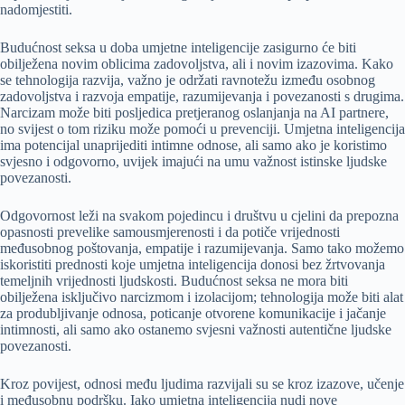
nadomjestiti.
Budućnost seksa u doba umjetne inteligencije zasigurno će biti
obilježena novim oblicima zadovoljstva, ali i novim izazovima. Kako
se tehnologija razvija, važno je održati ravnotežu između osobnog
zadovoljstva i razvoja empatije, razumijevanja i povezanosti s drugima.
Narcizam može biti posljedica pretjeranog oslanjanja na AI partnere,
no svijest o tom riziku može pomoći u prevenciji. Umjetna inteligencija
ima potencijal unaprijediti intimne odnose, ali samo ako je koristimo
svjesno i odgovorno, uvijek imajući na umu važnost istinske ljudske
povezanosti.
Odgovornost leži na svakom pojedincu i društvu u cjelini da prepozna
opasnosti prevelike samousmjerenosti i da potiče vrijednosti
međusobnog poštovanja, empatije i razumijevanja. Samo tako možemo
iskoristiti prednosti koje umjetna inteligencija donosi bez žrtvovanja
temeljnih vrijednosti ljudskosti. Budućnost seksa ne mora biti
obilježena isključivo narcizmom i izolacijom; tehnologija može biti alat
za produbljivanje odnosa, poticanje otvorene komunikacije i jačanje
intimnosti, ali samo ako ostanemo svjesni važnosti autentične ljudske
povezanosti.
Kroz povijest, odnosi među ljudima razvijali su se kroz izazove, učenje
i međusobnu podršku. Iako umjetna inteligencija nudi nove