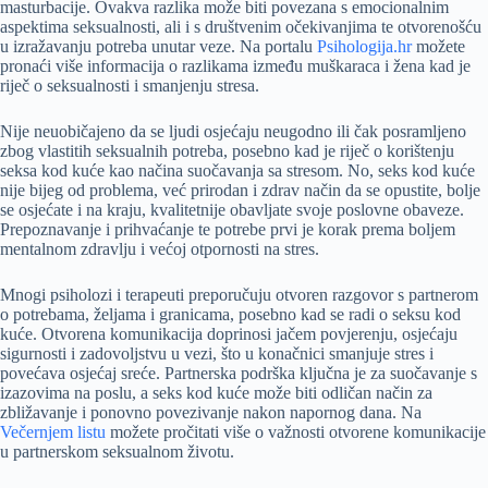
masturbacije. Ovakva razlika može biti povezana s emocionalnim
aspektima seksualnosti, ali i s društvenim očekivanjima te otvorenošću
u izražavanju potreba unutar veze. Na portalu
Psihologija.hr
možete
pronaći više informacija o razlikama između muškaraca i žena kad je
riječ o seksualnosti i smanjenju stresa.
Nije neuobičajeno da se ljudi osjećaju neugodno ili čak posramljeno
zbog vlastitih seksualnih potreba, posebno kad je riječ o korištenju
seksa kod kuće kao načina suočavanja sa stresom. No, seks kod kuće
nije bijeg od problema, već prirodan i zdrav način da se opustite, bolje
se osjećate i na kraju, kvalitetnije obavljate svoje poslovne obaveze.
Prepoznavanje i prihvaćanje te potrebe prvi je korak prema boljem
mentalnom zdravlju i većoj otpornosti na stres.
Mnogi psiholozi i terapeuti preporučuju otvoren razgovor s partnerom
o potrebama, željama i granicama, posebno kad se radi o seksu kod
kuće. Otvorena komunikacija doprinosi jačem povjerenju, osjećaju
sigurnosti i zadovoljstvu u vezi, što u konačnici smanjuje stres i
povećava osjećaj sreće. Partnerska podrška ključna je za suočavanje s
izazovima na poslu, a seks kod kuće može biti odličan način za
zbližavanje i ponovno povezivanje nakon napornog dana. Na
Večernjem listu
možete pročitati više o važnosti otvorene komunikacije
u partnerskom seksualnom životu.