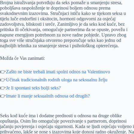
Brojna istraživanja potvrđuju da seks pomaže u smanjenju stresa,
poboljšava raspoloženje te doprinosi boljem odnosu prema
svakodnevnim izazovima. Stručnjaci ističu kako se tijekom seksa u
tijelu luče endorfini i oksitocin, hormoni odgovorni za osjećaj
zadovoljstva, bliskosti i sreće. Zanimljivo je da seks kod kuće, bez
pritiska ili očekivanja, omogućuje partnerima da se opuste, povežu i
napune energijom potrebnom za nove radne pobjede. Upravo zbog
toga sve više stručnjaka otvoreno preporučuje seks kao jednu od
najboljih tehnika za smanjenje stresa i psihološkog opterećenja.
Možda će Vas zanimati:
👉
Zašto ne biste trebali imati spolni odnos na Valentinovo
👉
Učinak tradicionalnih rodnih uloga na seksualnu želju
👉
Je li spontani seks bolji seks?
👉
Imate li manje seksualnih odnosa od drugih?
Seks kod kuće ima i dodatne prednosti u odnosu na druge oblike
opuštanja. Osim što omogućuje povezivanje s partnerom, doprinosi
jačanju povjerenja i osjećaju sigurnosti. Kada se ljudi osjećaju voljeno i
prihvaćeno, lakše se nose s izazovima koje donosi radno okruženje. Na