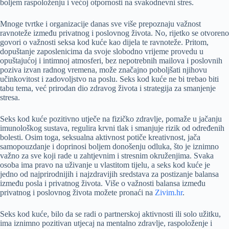
boljem raspoloženju i većoj otpornosti na svakodnevni stres.
Mnoge tvrtke i organizacije danas sve više prepoznaju važnost
ravnoteže između privatnog i poslovnog života. No, rijetko se otvoreno
govori o važnosti seksa kod kuće kao dijela te ravnoteže. Pritom,
dopuštanje zaposlenicima da svoje slobodno vrijeme provedu u
opuštajućoj i intimnoj atmosferi, bez nepotrebnih mailova i poslovnih
poziva izvan radnog vremena, može značajno poboljšati njihovu
učinkovitost i zadovoljstvo na poslu. Seks kod kuće ne bi trebao biti
tabu tema, već prirodan dio zdravog života i strategija za smanjenje
stresa.
Seks kod kuće pozitivno utječe na fizičko zdravlje, pomaže u jačanju
imunološkog sustava, regulira krvni tlak i smanjuje rizik od određenih
bolesti. Osim toga, seksualna aktivnost potiče kreativnost, jača
samopouzdanje i doprinosi boljem donošenju odluka, što je iznimno
važno za sve koji rade u zahtjevnim i stresnim okruženjima. Svaka
osoba ima pravo na uživanje u vlastitom tijelu, a seks kod kuće je
jedno od najprirodnijih i najzdravijih sredstava za postizanje balansa
između posla i privatnog života. Više o važnosti balansa između
privatnog i poslovnog života možete pronaći na
Zivim.hr
.
Seks kod kuće, bilo da se radi o partnerskoj aktivnosti ili solo užitku,
ima iznimno pozitivan utjecaj na mentalno zdravlje, raspoloženje i