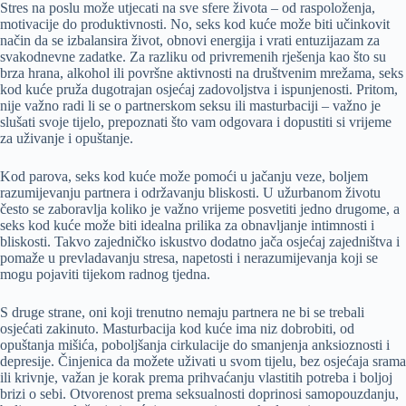
Stres na poslu može utjecati na sve sfere života – od raspoloženja,
motivacije do produktivnosti. No, seks kod kuće može biti učinkovit
način da se izbalansira život, obnovi energija i vrati entuzijazam za
svakodnevne zadatke. Za razliku od privremenih rješenja kao što su
brza hrana, alkohol ili površne aktivnosti na društvenim mrežama, seks
kod kuće pruža dugotrajan osjećaj zadovoljstva i ispunjenosti. Pritom,
nije važno radi li se o partnerskom seksu ili masturbaciji – važno je
slušati svoje tijelo, prepoznati što vam odgovara i dopustiti si vrijeme
za uživanje i opuštanje.
Kod parova, seks kod kuće može pomoći u jačanju veze, boljem
razumijevanju partnera i održavanju bliskosti. U užurbanom životu
često se zaboravlja koliko je važno vrijeme posvetiti jedno drugome, a
seks kod kuće može biti idealna prilika za obnavljanje intimnosti i
bliskosti. Takvo zajedničko iskustvo dodatno jača osjećaj zajedništva i
pomaže u prevladavanju stresa, napetosti i nerazumijevanja koji se
mogu pojaviti tijekom radnog tjedna.
S druge strane, oni koji trenutno nemaju partnera ne bi se trebali
osjećati zakinuto. Masturbacija kod kuće ima niz dobrobiti, od
opuštanja mišića, poboljšanja cirkulacije do smanjenja anksioznosti i
depresije. Činjenica da možete uživati u svom tijelu, bez osjećaja srama
ili krivnje, važan je korak prema prihvaćanju vlastitih potreba i boljoj
brizi o sebi. Otvorenost prema seksualnosti doprinosi samopouzdanju,