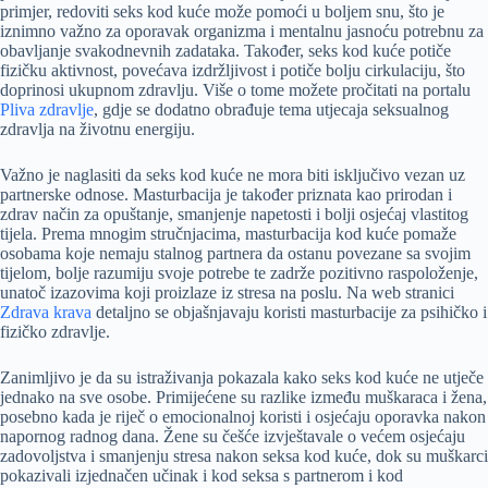
primjer, redoviti seks kod kuće može pomoći u boljem snu, što je
iznimno važno za oporavak organizma i mentalnu jasnoću potrebnu za
obavljanje svakodnevnih zadataka. Također, seks kod kuće potiče
fizičku aktivnost, povećava izdržljivost i potiče bolju cirkulaciju, što
doprinosi ukupnom zdravlju. Više o tome možete pročitati na portalu
Pliva zdravlje
, gdje se dodatno obrađuje tema utjecaja seksualnog
zdravlja na životnu energiju.
Važno je naglasiti da seks kod kuće ne mora biti isključivo vezan uz
partnerske odnose. Masturbacija je također priznata kao prirodan i
zdrav način za opuštanje, smanjenje napetosti i bolji osjećaj vlastitog
tijela. Prema mnogim stručnjacima, masturbacija kod kuće pomaže
osobama koje nemaju stalnog partnera da ostanu povezane sa svojim
tijelom, bolje razumiju svoje potrebe te zadrže pozitivno raspoloženje,
unatoč izazovima koji proizlaze iz stresa na poslu. Na web stranici
Zdrava krava
detaljno se objašnjavaju koristi masturbacije za psihičko i
fizičko zdravlje.
Zanimljivo je da su istraživanja pokazala kako seks kod kuće ne utječe
jednako na sve osobe. Primijećene su razlike između muškaraca i žena,
posebno kada je riječ o emocionalnoj koristi i osjećaju oporavka nakon
napornog radnog dana. Žene su češće izvještavale o većem osjećaju
zadovoljstva i smanjenju stresa nakon seksa kod kuće, dok su muškarci
pokazivali izjednačen učinak i kod seksa s partnerom i kod