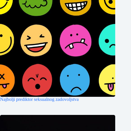
Najbolji prediktor seksualnog zadovoljstva