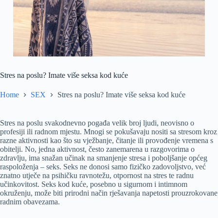
Stres na poslu? Imate više seksa kod kuće
Home
SEX
Stres na poslu? Imate više seksa kod kuće
Stres na poslu svakodnevno pogađa velik broj ljudi, neovisno o
profesiji ili radnom mjestu. Mnogi se pokušavaju nositi sa stresom kroz
razne aktivnosti kao što su vježbanje, čitanje ili provođenje vremena s
obitelji. No, jedna aktivnost, često zanemarena u razgovorima o
zdravlju, ima snažan učinak na smanjenje stresa i poboljšanje općeg
raspoloženja – seks. Seks ne donosi samo fizičko zadovoljstvo, već
znatno utječe na psihičku ravnotežu, otpornost na stres te radnu
učinkovitost. Seks kod kuće, posebno u sigurnom i intimnom
okruženju, može biti prirodni način rješavanja napetosti prouzrokovane
radnim obavezama.