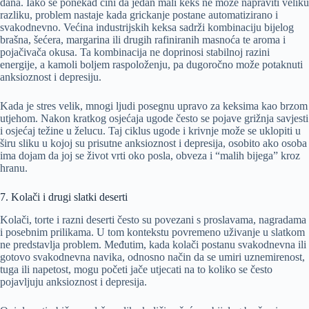
dana. Iako se ponekad čini da jedan mali keks ne može napraviti veliku
razliku, problem nastaje kada grickanje postane automatizirano i
svakodnevno. Većina industrijskih keksa sadrži kombinaciju bijelog
brašna, šećera, margarina ili drugih rafiniranih masnoća te aroma i
pojačivača okusa. Ta kombinacija ne doprinosi stabilnoj razini
energije, a kamoli boljem raspoloženju, pa dugoročno može potaknuti
anksioznost i depresiju.
Kada je stres velik, mnogi ljudi posegnu upravo za keksima kao brzom
utjehom. Nakon kratkog osjećaja ugode često se pojave grižnja savjesti
i osjećaj težine u želucu. Taj ciklus ugode i krivnje može se uklopiti u
širu sliku u kojoj su prisutne anksioznost i depresija, osobito ako osoba
ima dojam da joj se život vrti oko posla, obveza i “malih bijega” kroz
hranu.
7. Kolači i drugi slatki deserti
Kolači, torte i razni deserti često su povezani s proslavama, nagradama
i posebnim prilikama. U tom kontekstu povremeno uživanje u slatkom
ne predstavlja problem. Međutim, kada kolači postanu svakodnevna ili
gotovo svakodnevna navika, odnosno način da se umiri uznemirenost,
tuga ili napetost, mogu početi jače utjecati na to koliko se često
pojavljuju anksioznost i depresija.