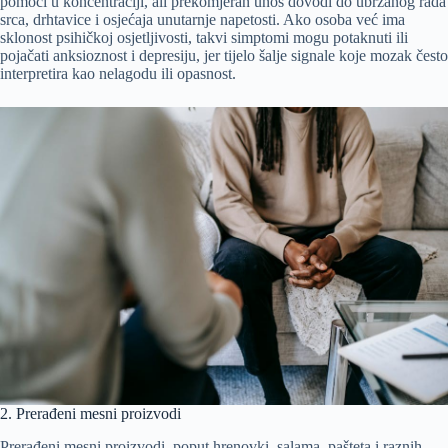
pomoći u koncentraciji, ali prekomjeran unos dovodi do ubrzanog rada
srca, drhtavice i osjećaja unutarnje napetosti. Ako osoba već ima
sklonost psihičkoj osjetljivosti, takvi simptomi mogu potaknuti ili
pojačati anksioznost i depresiju, jer tijelo šalje signale koje mozak često
interpretira kao nelagodu ili opasnost.
2. Prerađeni mesni proizvodi
Prerađeni mesni proizvodi, poput hrenovki, salama, pašteta i raznih