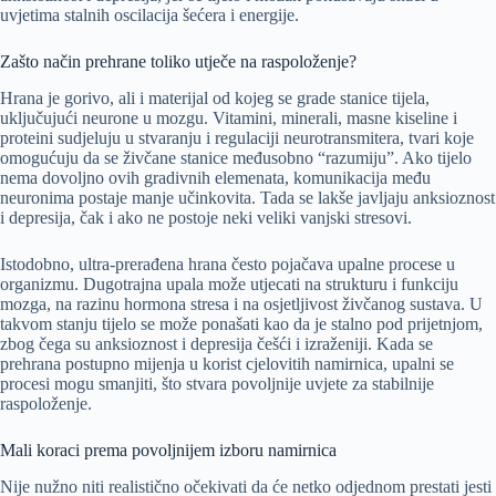
uvjetima stalnih oscilacija šećera i energije.
Zašto način prehrane toliko utječe na raspoloženje?
Hrana je gorivo, ali i materijal od kojeg se grade stanice tijela,
uključujući neurone u mozgu. Vitamini, minerali, masne kiseline i
proteini sudjeluju u stvaranju i regulaciji neurotransmitera, tvari koje
omogućuju da se živčane stanice međusobno “razumiju”. Ako tijelo
nema dovoljno ovih gradivnih elemenata, komunikacija među
neuronima postaje manje učinkovita. Tada se lakše javljaju anksioznost
i depresija, čak i ako ne postoje neki veliki vanjski stresovi.
Istodobno, ultra-prerađena hrana često pojačava upalne procese u
organizmu. Dugotrajna upala može utjecati na strukturu i funkciju
mozga, na razinu hormona stresa i na osjetljivost živčanog sustava. U
takvom stanju tijelo se može ponašati kao da je stalno pod prijetnjom,
zbog čega su anksioznost i depresija češći i izraženiji. Kada se
prehrana postupno mijenja u korist cjelovitih namirnica, upalni se
procesi mogu smanjiti, što stvara povoljnije uvjete za stabilnije
raspoloženje.
Mali koraci prema povoljnijem izboru namirnica
Nije nužno niti realistično očekivati da će netko odjednom prestati jesti