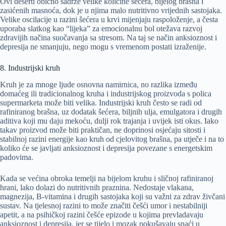
Ovi deserti obično sadrže velike količine šećera, bijelog brašna i
zasićenih masnoća, dok je u njima malo nutritivno vrijednih sastojaka.
Velike oscilacije u razini šećera u krvi mijenjaju raspoloženje, a česta
uporaba slatkog kao “lijeka” za emocionalnu bol otežava razvoj
zdravijih načina suočavanja sa stresom. Na taj se način anksioznost i
depresija ne smanjuju, nego mogu s vremenom postati izraženije.
8. Industrijski kruh
Kruh je za mnoge ljude osnovna namirnica, no razlika između
domaćeg ili tradicionalnog kruha i industrijskog proizvoda s polica
supermarketa može biti velika. Industrijski kruh često se radi od
rafiniranog brašna, uz dodatak šećera, biljnih ulja, emulgatora i drugih
aditiva koji mu daju mekoću, dulji rok trajanja i uvijek isti okus. Iako
takav proizvod može biti praktičan, ne doprinosi osjećaju sitosti i
stabilnoj razini energije kao kruh od cjelovitog brašna, pa utječe i na to
koliko će se javljati anksioznost i depresija povezane s energetskim
padovima.
Kada se većina obroka temelji na bijelom kruhu i sličnoj rafiniranoj
hrani, lako dolazi do nutritivnih praznina. Nedostaje vlakana,
magnezija, B-vitamina i drugih sastojaka koji su važni za zdrav živčani
sustav. Na tjelesnoj razini to može značiti češći umor i nestabilniji
apetit, a na psihičkoj razini češće epizode u kojima prevladavaju
anksioznost i depresija, jer se tijelo i mozak pokušavaju snaći u