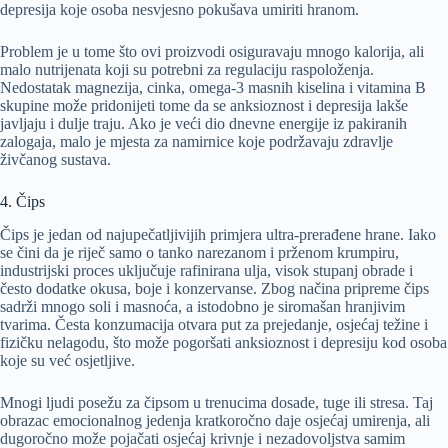
depresija koje osoba nesvjesno pokušava umiriti hranom.
Problem je u tome što ovi proizvodi osiguravaju mnogo kalorija, ali
malo nutrijenata koji su potrebni za regulaciju raspoloženja.
Nedostatak magnezija, cinka, omega-3 masnih kiselina i vitamina B
skupine može pridonijeti tome da se anksioznost i depresija lakše
javljaju i dulje traju. Ako je veći dio dnevne energije iz pakiranih
zalogaja, malo je mjesta za namirnice koje podržavaju zdravlje
živčanog sustava.
4. Čips
Čips je jedan od najupečatljivijih primjera ultra-prerađene hrane. Iako
se čini da je riječ samo o tanko narezanom i prženom krumpiru,
industrijski proces uključuje rafinirana ulja, visok stupanj obrade i
često dodatke okusa, boje i konzervanse. Zbog načina pripreme čips
sadrži mnogo soli i masnoća, a istodobno je siromašan hranjivim
tvarima. Česta konzumacija otvara put za prejedanje, osjećaj težine i
fizičku nelagodu, što može pogoršati anksioznost i depresiju kod osoba
koje su već osjetljive.
Mnogi ljudi posežu za čipsom u trenucima dosade, tuge ili stresa. Taj
obrazac emocionalnog jedenja kratkoročno daje osjećaj umirenja, ali
dugoročno može pojačati osjećaj krivnje i nezadovoljstva samim