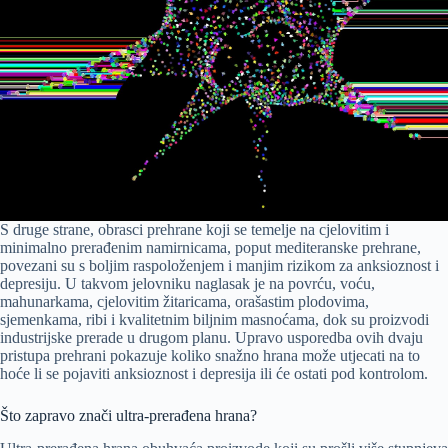
S druge strane, obrasci prehrane koji se temelje na cjelovitim i
minimalno prerađenim namirnicama, poput mediteranske prehrane,
povezani su s boljim raspoloženjem i manjim rizikom za anksioznost i
depresiju. U takvom jelovniku naglasak je na povrću, voću,
mahunarkama, cjelovitim žitaricama, orašastim plodovima,
sjemenkama, ribi i kvalitetnim biljnim masnoćama, dok su proizvodi
industrijske prerade u drugom planu. Upravo usporedba ovih dvaju
pristupa prehrani pokazuje koliko snažno hrana može utjecati na to
hoće li se pojaviti anksioznost i depresija ili će ostati pod kontrolom.
Što zapravo znači ultra-prerađena hrana?