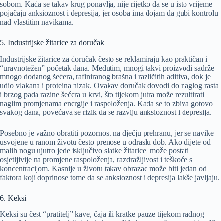
sobom. Kada se takav krug ponavlja, nije rijetko da se u isto vrijeme
pojačaju anksioznost i depresija, jer osoba ima dojam da gubi kontrolu
nad vlastitim navikama.
5. Industrijske žitarice za doručak
Industrijske žitarice za doručak često se reklamiraju kao praktičan i
“uravnotežen” početak dana. Međutim, mnogi takvi proizvodi sadrže
mnogo dodanog šećera, rafiniranog brašna i različitih aditiva, dok je
udio vlakana i proteina nizak. Ovakav doručak dovodi do naglog rasta
i brzog pada razine šećera u krvi, što tijekom jutra može rezultirati
naglim promjenama energije i raspoloženja. Kada se to zbiva gotovo
svakog dana, povećava se rizik da se razviju anksioznost i depresija.
Posebno je važno obratiti pozornost na dječju prehranu, jer se navike
usvojene u ranom životu često prenose u odraslu dob. Ako dijete od
malih nogu ujutro jede isključivo slatke žitarice, može postati
osjetljivije na promjene raspoloženja, razdražljivost i teškoće s
koncentracijom. Kasnije u životu takav obrazac može biti jedan od
faktora koji doprinose tome da se anksioznost i depresija lakše javljaju.
6. Keksi
Keksi su čest “pratitelj” kave, čaja ili kratke pauze tijekom radnog