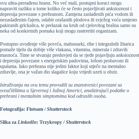
svu ultra-prerađenu hranu. No već mali, postupni koraci mogu
napraviti razliku u tome koliko će se često pojavljivati anksioznost i
depresija povezane s prehranom. Zamjena zaslađenih pića vodom ili
nezaslađenim čajem, odabir orašastih plodova ili svježeg voća umjesto
pakiranih grickalica, te prelazak na kruh od cjelovitog brašna samo su
neka od konkretnih pomaka koji mogu rasteretiti organizam.
Postupno uvođenje više povrća, mahunarki, ribe i integralnih žitarica
pomaže tijelu da dobije više vlakana, vitamina, minerala i zdravih
masnoća. Time se stvaraju preduvjeti da se rjeđe pojavljuju anksioznost
i depresija povezane s energetskim padovima, lošom probavom ili
upalama. Iako prehrana nije jedini faktor koji utječe na mentalno
zdravlje, ona je važan dio slagalice koju vrijedi uzeti u obzir.
Istraživanja na ovu temu provodili su znanstvenici povezani sa
sveučilištima u Sjevernoj i Južnoj Americi, analizirajući podatke o
prehrani i mentalnim simptomima kod odraslih osoba.
Fotografija: Flotsam /
Shutterstock
Slika za
LinkedIn
: Trzykropy /
Shutterstock