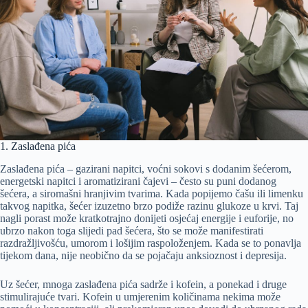
1. Zaslađena pića
Zaslađena pića – gazirani napitci, voćni sokovi s dodanim šećerom,
energetski napitci i aromatizirani čajevi – često su puni dodanog
šećera, a siromašni hranjivim tvarima. Kada popijemo čašu ili limenku
takvog napitka, šećer izuzetno brzo podiže razinu glukoze u krvi. Taj
nagli porast može kratkotrajno donijeti osjećaj energije i euforije, no
ubrzo nakon toga slijedi pad šećera, što se može manifestirati
razdražljivošću, umorom i lošijim raspoloženjem. Kada se to ponavlja
tijekom dana, nije neobično da se pojačaju anksioznost i depresija.
Uz šećer, mnoga zaslađena pića sadrže i kofein, a ponekad i druge
stimulirajuće tvari. Kofein u umjerenim količinama nekima može