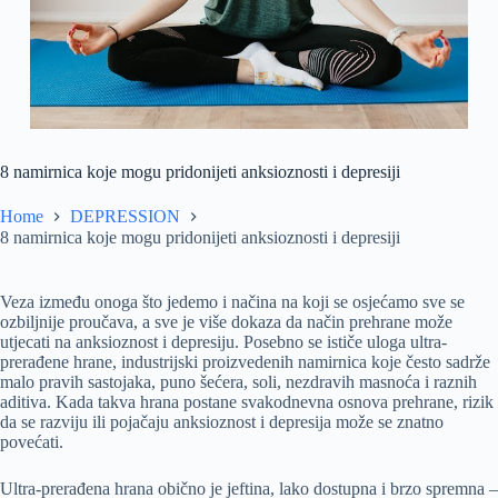
8 namirnica koje mogu pridonijeti anksioznosti i depresiji
Home
DEPRESSION
8 namirnica koje mogu pridonijeti anksioznosti i depresiji
Veza između onoga što jedemo i načina na koji se osjećamo sve se
ozbiljnije proučava, a sve je više dokaza da način prehrane može
utjecati na anksioznost i depresiju. Posebno se ističe uloga ultra-
prerađene hrane, industrijski proizvedenih namirnica koje često sadrže
malo pravih sastojaka, puno šećera, soli, nezdravih masnoća i raznih
aditiva. Kada takva hrana postane svakodnevna osnova prehrane, rizik
da se razviju ili pojačaju anksioznost i depresija može se znatno
povećati.
Ultra-prerađena hrana obično je jeftina, lako dostupna i brzo spremna –