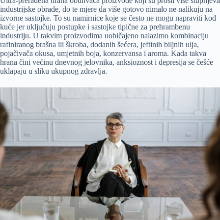
Ultra-prerađena hrana obuhvaća proizvode koji su prošli više stupnjeva
industrijske obrade, do te mjere da više gotovo nimalo ne nalikuju na
izvorne sastojke. To su namirnice koje se često ne mogu napraviti kod
kuće jer uključuju postupke i sastojke tipične za prehrambenu
industriju. U takvim proizvodima uobičajeno nalazimo kombinaciju
rafiniranog brašna ili škroba, dodanih šećera, jeftinih biljnih ulja,
pojačivača okusa, umjetnih boja, konzervansa i aroma. Kada takva
hrana čini većinu dnevnog jelovnika, anksioznost i depresija se češće
uklapaju u sliku ukupnog zdravlja.