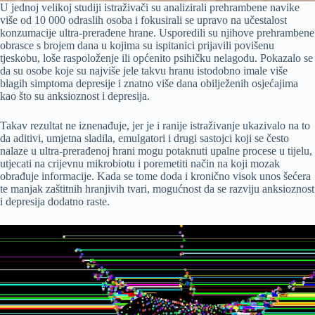
U jednoj velikoj studiji istraživači su analizirali prehrambene navike
više od 10 000 odraslih osoba i fokusirali se upravo na učestalost
konzumacije ultra-prerađene hrane. Usporedili su njihove prehrambene
obrasce s brojem dana u kojima su ispitanici prijavili povišenu
tjeskobu, loše raspoloženje ili općenito psihičku nelagodu. Pokazalo se
da su osobe koje su najviše jele takvu hranu istodobno imale više
blagih simptoma depresije i znatno više dana obilježenih osjećajima
kao što su anksioznost i depresija.
Takav rezultat ne iznenađuje, jer je i ranije istraživanje ukazivalo na to
da aditivi, umjetna sladila, emulgatori i drugi sastojci koji se često
nalaze u ultra-prerađenoj hrani mogu potaknuti upalne procese u tijelu,
utjecati na crijevnu mikrobiotu i poremetiti način na koji mozak
obrađuje informacije. Kada se tome doda i kronično visok unos šećera
te manjak zaštitnih hranjivih tvari, mogućnost da se razviju anksioznost
i depresija dodatno raste.