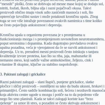
“mesnih” ploški, često se dobivaju od mesne mase kojoj se dodaju sol,
nitriti, fosfati, škrob, biljna ulja i razni pojačivači okusa. Takvi
proizvodi obično imaju visok udio zasićenih masnoća i soli, što
opterećuje krvožilni sustav i može potaknuti kroničnu upalu. Zbog
toga se sve više istražuje povezanost ovakvih namirnica s time koliko
se često pojavljuju anksioznost i depresija.
Kronična upala u organizmu povezana je s promjenama u
funkcioniranju mozga i s promijenjenom ravnotežom neurotransmitera,
poput serotonina i dopamina. Kada dugotrajno prevladava ovakva
upalna pozadina, veća je vjerojatnost da će se razviti anksioznost i
depresija. Uz to, prerađeni mesni proizvodi često istiskuju s tanjura
kvalitetnije izvore proteina, kao što su riba, jaja, mahunarke ili
nemasno meso, koji sadrže važne aminokiseline, željezo, cink i
vitamine B skupine, ključne za stabilno raspoloženje.
3. Pakirani zalogaji i grickalice
Razni pakirani zalogaji – slani štapići, punjene grickalice, slatke
pločice i slični proizvodi – osmišljeni su tako da budu ukusni, hrskavi i
primamljivi. Često sadrže kombinaciju soli, šećera i nezdravih masnoća
koja aktivira centre ugode u mozgu i potiče na to da pojedemo više
nego što smo planirali. Kada se takvi zalogaji koriste kao “brzo
rješenje” za umor ili stres, u pozadini se često skrivaju anksioznost i