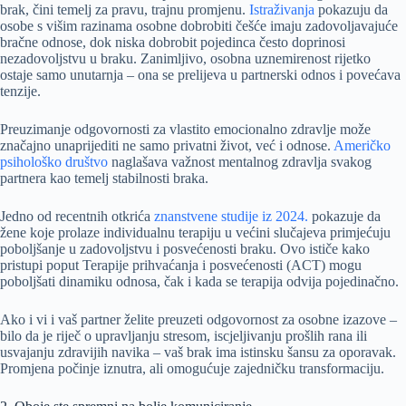
brak, čini temelj za pravu, trajnu promjenu.
Istraživanja
pokazuju da
osobe s višim razinama osobne dobrobiti češće imaju zadovoljavajuće
bračne odnose, dok niska dobrobit pojedinca često doprinosi
nezadovoljstvu u braku. Zanimljivo, osobna uznemirenost rijetko
ostaje samo unutarnja – ona se prelijeva u partnerski odnos i povećava
tenzije.
Preuzimanje odgovornosti za vlastito emocionalno zdravlje može
značajno unaprijediti ne samo privatni život, već i odnose.
Američko
psihološko društvo
naglašava važnost mentalnog zdravlja svakog
partnera kao temelj stabilnosti braka.
Jedno od recentnih otkrića
znanstvene studije iz 2024.
pokazuje da
žene koje prolaze individualnu terapiju u većini slučajeva primjećuju
poboljšanje u zadovoljstvu i posvećenosti braku. Ovo ističe kako
pristupi poput Terapije prihvaćanja i posvećenosti (ACT) mogu
poboljšati dinamiku odnosa, čak i kada se terapija odvija pojedinačno.
Ako i vi i vaš partner želite preuzeti odgovornost za osobne izazove –
bilo da je riječ o upravljanju stresom, iscjeljivanju prošlih rana ili
usvajanju zdravijih navika – vaš brak ima istinsku šansu za oporavak.
Promjena počinje iznutra, ali omogućuje zajedničku transformaciju.