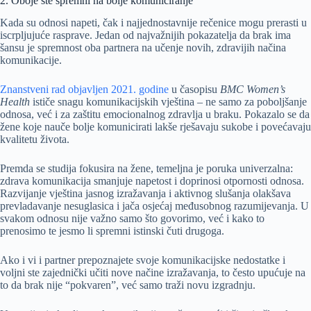
2. Oboje ste spremni na bolje komuniciranje
Kada su odnosi napeti, čak i najjednostavnije rečenice mogu prerasti u
iscrpljujuće rasprave. Jedan od najvažnijih pokazatelja da brak ima
šansu je spremnost oba partnera na učenje novih, zdravijih načina
komunikacije.
Znanstveni rad objavljen 2021. godine
u časopisu
BMC Women’s
Health
ističe snagu komunikacijskih vještina – ne samo za poboljšanje
odnosa, već i za zaštitu emocionalnog zdravlja u braku. Pokazalo se da
žene koje nauče bolje komunicirati lakše rješavaju sukobe i povećavaju
kvalitetu života.
Premda se studija fokusira na žene, temeljna je poruka univerzalna:
zdrava komunikacija smanjuje napetost i doprinosi otpornosti odnosa.
Razvijanje vještina jasnog izražavanja i aktivnog slušanja olakšava
prevladavanje nesuglasica i jača osjećaj međusobnog razumijevanja. U
svakom odnosu nije važno samo što govorimo, već i kako to
prenosimo te jesmo li spremni istinski čuti drugoga.
Ako i vi i partner prepoznajete svoje komunikacijske nedostatke i
voljni ste zajednički učiti nove načine izražavanja, to često upućuje na
to da brak nije “pokvaren”, već samo traži novu izgradnju.