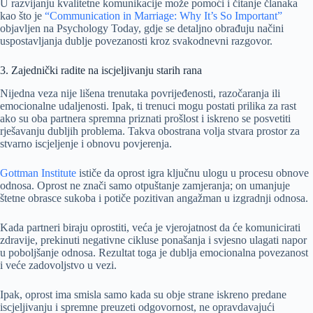
U razvijanju kvalitetne komunikacije može pomoći i čitanje članaka
kao što je
“Communication in Marriage: Why It’s So Important”
objavljen na Psychology Today, gdje se detaljno obrađuju načini
uspostavljanja dublje povezanosti kroz svakodnevni razgovor.
3. Zajednički radite na iscjeljivanju starih rana
Nijedna veza nije lišena trenutaka povrijeđenosti, razočaranja ili
emocionalne udaljenosti. Ipak, ti trenuci mogu postati prilika za rast
ako su oba partnera spremna priznati prošlost i iskreno se posvetiti
rješavanju dubljih problema. Takva obostrana volja stvara prostor za
stvarno iscjeljenje i obnovu povjerenja.
Gottman Institute
ističe da oprost igra ključnu ulogu u procesu obnove
odnosa. Oprost ne znači samo otpuštanje zamjeranja; on umanjuje
štetne obrasce sukoba i potiče pozitivan angažman u izgradnji odnosa.
Kada partneri biraju oprostiti, veća je vjerojatnost da će komunicirati
zdravije, prekinuti negativne cikluse ponašanja i svjesno ulagati napor
u poboljšanje odnosa. Rezultat toga je dublja emocionalna povezanost
i veće zadovoljstvo u vezi.
Ipak, oprost ima smisla samo kada su obje strane iskreno predane
iscjeljivanju i spremne preuzeti odgovornost, ne opravdavajući