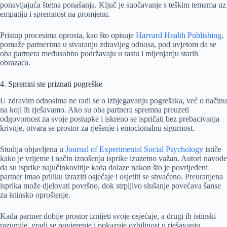
ponavljajuća štetna ponašanja. Ključ je suočavanje s teškim temama uz
empatiju i spremnost na promjenu.
Pristup procesima oprosta, kao što opisuje
Harvard Health Publishing
,
pomaže partnerima u stvaranju zdravijeg odnosa, pod uvjetom da se
oba partnera međusobno podržavaju u rastu i mijenjanju starih
obrazaca.
4. Spremni ste priznati pogreške
U zdravim odnosima ne radi se o izbjegavanju pogrešaka, već o načinu
na koji ih rješavamo. Ako su oba partnera spremna preuzeti
odgovornost za svoje postupke i iskreno se ispričati bez prebacivanja
krivnje, otvara se prostor za rješenje i emocionalnu sigurnost.
Studija objavljena u
Journal of Experimental Social Psychology
ističe
kako je vrijeme i način iznošenja isprike izuzetno važan. Autori navode
da su isprike najučinkovitije kada dolaze nakon što je povrijeđeni
partner imao priliku izraziti osjećaje i osjetiti se shvaćeno. Preuranjena
isprika može djelovati površno, dok strpljivo slušanje povećava šanse
za istinsko oproštenje.
Kada partner dobije prostor iznijeti svoje osjećaje, a drugi ih istinski
razumije, gradi se povjerenje i pokazuje ozbiljnost u rješavanju