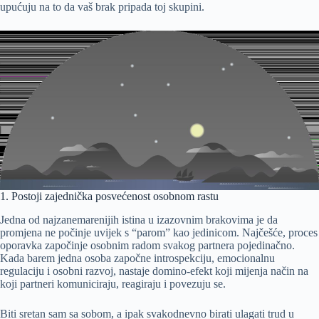
upućuju na to da vaš brak pripada toj skupini.
1. Postoji zajednička posvećenost osobnom rastu
Jedna od najzanemarenijih istina u izazovnim brakovima je da
promjena ne počinje uvijek s “parom” kao jedinicom. Najčešće, proces
oporavka započinje osobnim radom svakog partnera pojedinačno.
Kada barem jedna osoba započne introspekciju, emocionalnu
regulaciju i osobni razvoj, nastaje domino-efekt koji mijenja način na
koji partneri komuniciraju, reagiraju i povezuju se.
Biti sretan sam sa sobom, a ipak svakodnevno birati ulagati trud u