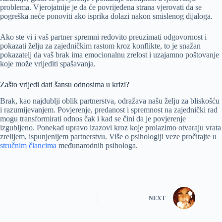
problema. Vjerojatnije je da će povrijeđena strana vjerovati da se
pogreška neće ponoviti ako isprika dolazi nakon smislenog dijaloga.
Ako ste vi i vaš partner spremni redovito preuzimati odgovornost i
pokazati želju za zajedničkim rastom kroz konflikte, to je snažan
pokazatelj da vaš brak ima emocionalnu zrelost i uzajamno poštovanje
koje može vrijediti spašavanja.
Zašto vrijedi dati šansu odnosima u krizi?
Brak, kao najdublji oblik partnerstva, odražava našu želju za bliskošću
i razumijevanjem. Povjerenje, predanost i spremnost na zajednički rad
mogu transformirati odnos čak i kad se čini da je povjerenje
izgubljeno. Ponekad upravo izazovi kroz koje prolazimo otvaraju vrata
zrelijem, ispunjenijem partnerstvu. Više o psihologiji veze pročitajte u
stručnim člancima
međunarodnih psihologa.
NEXT