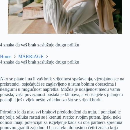
4 znaka da vaš brak zaslužuje drugu priliku
Home
MARRIAGE
4 znaka da vaš brak zaslužuje drugu priliku
Ako se pitate ima li vaš brak vrijednost spašavanja, vjerojatno ste na
prekretnici, osjećajući se zaglavljeno u istim bolnim obrascima i
nesigurni u mogućnost napretka. Možda je udaljenost među vama
porasla, vaša povezanost postala je klimava, a vi ostajete s pitanjem
postoji li još uvijek nešto vrijedno za što se vrijedi boriti.
Prirodno je da nisu svi brakovi predodređeni da traju, i ponekad je
najbolja odluka rastati se i krenuti svatko svojim putem. Ipak, neki
odnosi imaju potencijal za iscjeljenje kada su oba partnera spremna
ponovno graditi zajedno. U nastavku donosimo četiri znaka koja