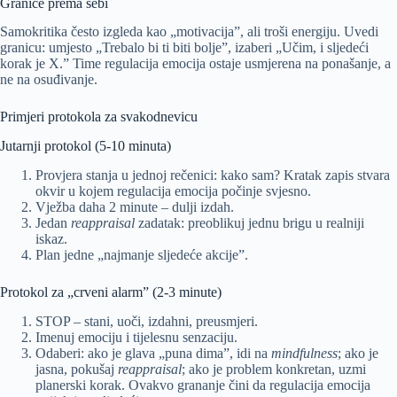
Granice prema sebi
Samokritika često izgleda kao „motivacija”, ali troši energiju. Uvedi
granicu: umjesto „Trebalo bi ti biti bolje”, izaberi „Učim, i sljedeći
korak je X.” Time regulacija emocija ostaje usmjerena na ponašanje, a
ne na osuđivanje.
Primjeri protokola za svakodnevicu
Jutarnji protokol (5-10 minuta)
Provjera stanja u jednoj rečenici: kako sam? Kratak zapis stvara
okvir u kojem regulacija emocija počinje svjesno.
Vježba daha 2 minute – dulji izdah.
Jedan
reappraisal
zadatak: preoblikuj jednu brigu u realniji
iskaz.
Plan jedne „najmanje sljedeće akcije”.
Protokol za „crveni alarm” (2-3 minute)
STOP – stani, uoči, izdahni, preusmjeri.
Imenuj emociju i tijelesnu senzaciju.
Odaberi: ako je glava „puna dima”, idi na
mindfulness
; ako je
jasna, pokušaj
reappraisal
; ako je problem konkretan, uzmi
planerski korak. Ovakvo grananje čini da regulacija emocija