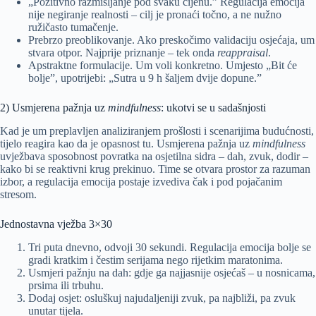
„Pozitivno razmišljanje pod svaku cijenu.” Regulacija emocija
nije negiranje realnosti – cilj je pronaći točno, a ne nužno
ružičasto tumačenje.
Prebrzo preoblikovanje. Ako preskočimo validaciju osjećaja, um
stvara otpor. Najprije priznanje – tek onda
reappraisal
.
Apstraktne formulacije. Um voli konkretno. Umjesto „Bit će
bolje”, upotrijebi: „Sutra u 9 h šaljem dvije dopune.”
2) Usmjerena pažnja uz
mindfulness
: ukotvi se u sadašnjosti
Kad je um preplavljen analiziranjem prošlosti i scenarijima budućnosti,
tijelo reagira kao da je opasnost tu. Usmjerena pažnja uz
mindfulness
uvježbava sposobnost povratka na osjetilna sidra – dah, zvuk, dodir –
kako bi se reaktivni krug prekinuo. Time se otvara prostor za razuman
izbor, a regulacija emocija postaje izvediva čak i pod pojačanim
stresom.
Jednostavna vježba 3×30
Tri puta dnevno, odvoji 30 sekundi. Regulacija emocija bolje se
gradi kratkim i čestim serijama nego rijetkim maratonima.
Usmjeri pažnju na dah: gdje ga najjasnije osjećaš – u nosnicama,
prsima ili trbuhu.
Dodaj osjet: osluškuj najudaljeniji zvuk, pa najbliži, pa zvuk
unutar tijela.