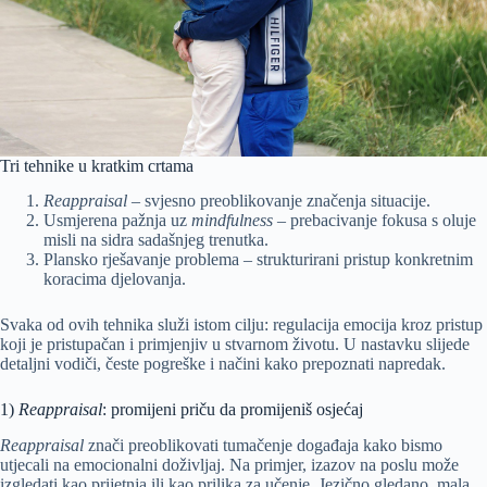
Tri tehnike u kratkim crtama
Reappraisal
– svjesno preoblikovanje značenja situacije.
Usmjerena pažnja uz
mindfulness
– prebacivanje fokusa s oluje
misli na sidra sadašnjeg trenutka.
Plansko rješavanje problema – strukturirani pristup konkretnim
koracima djelovanja.
Svaka od ovih tehnika služi istom cilju: regulacija emocija kroz pristup
koji je pristupačan i primjenjiv u stvarnom životu. U nastavku slijede
detaljni vodiči, česte pogreške i načini kako prepoznati napredak.
1)
Reappraisal
: promijeni priču da promijeniš osjećaj
Reappraisal
znači preoblikovati tumačenje događaja kako bismo
utjecali na emocionalni doživljaj. Na primjer, izazov na poslu može
izgledati kao prijetnja ili kao prilika za učenje. Jezično gledano, mala