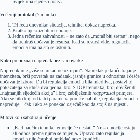
uvijek ima sljedeći potez.
Večernji protokol (5 minuta)
Tri reda dnevnika: situacija, tehnika, dokaz napretka.
Kratko tijelo-izdah resetiranje.
Jedna rečenica zahvalnosti – ne zato da „moraš biti sretan”, nego
da treniraš uočavanje resursa. Kad se resursi vide, regulacija
emocija ima na što se osloniti.
Kako prepoznati napredak bez samovarke
Napredak nije „više se nikad ne uzrujam”. Napredak je kraće trajanje
intenziteta, brži povratak na zadatak, jasnije granice u odnosima i češće
uočavanje izbora. Da bi regulacija emocija bila mjerljiva, postavi tri
pokazatelja za iduća dva tjedna: broj STOP trenutaka, broj dovršenih
„najmanjih sljedećih akcija” i broj zabilježenih
reappraisal
primjera.
Ako se bilo koji od ta tri parametra pomiče nabolje, regulacija emocija
napreduje – čak i ako se ponekad osjećaš kao da stojiš na mjestu.
Mitovi koji sabotiraju učenje
„Kad naučim tehnike, emocije će nestati.” Ne – emocije ostaju,
ali odnos prema njima se mijenja. Upravo zato regulacija
emocija nije čarobni prekidač nego kondicija.