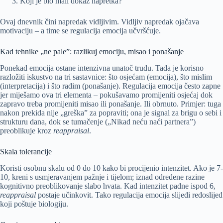
Koji je bio mali dokaz napretka?
Ovaj dnevnik čini napredak vidljivim. Vidljiv napredak ojačava
motivaciju – a time se regulacija emocija učvršćuje.
Kad tehnike „ne pale”: razlikuj emociju, misao i ponašanje
Ponekad emocija ostane intenzivna unatoč trudu. Tada je korisno
razložiti iskustvo na tri sastavnice: što osjećam (emocija), što mislim
(interpretacija) i što radim (ponašanje). Regulacija emocija često zapne
jer miješamo ova tri elementa – pokušavamo promijeniti osjećaj dok
zapravo treba promijeniti misao ili ponašanje. Ili obrnuto. Primjer: tuga
nakon prekida nije „greška” za popraviti; ona je signal za brigu o sebi i
strukturu dana, dok se tumačenje („Nikad neću naći partnera”)
preoblikuje kroz
reappraisal
.
Skala tolerancije
Koristi osobnu skalu od 0 do 10 kako bi procijenio intenzitet. Ako je 7-
10, kreni s usmjeravanjem pažnje i tijelom; iznad određene razine
kognitivno preoblikovanje slabo hvata. Kad intenzitet padne ispod 6,
reappraisal
postaje učinkovit. Tako regulacija emocija slijedi redoslijed
koji poštuje biologiju.