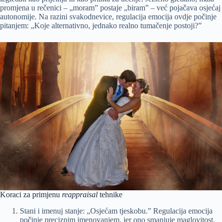
promjena u rečenici – „moram” postaje „biram” – već pojačava osjećaj
autonomije. Na razini svakodnevice, regulacija emocija ovdje počinje
pitanjem: „Koje alternativno, jednako realno tumačenje postoji?”
Koraci za primjenu
reappraisal
tehnike
Stani i imenuj stanje: „Osjećam tjeskobu.” Regulacija emocija
počinje preciznim imenovanjem, jer ono smanjuje maglovitost.