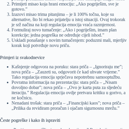
Primijeti misao koja hrani emociju: „Ako pogriješim, sve je
gotovo.”
Izazovi misao trima pitanjima – je li 100% točna, koje su
alternative, što bi rekao prijatelju u istoj situaciji. Ovaj trokorak
je srž načina na koji regulacija emocija vraća razmjernost.
Formuliraj novo tumačenje: „Ako i pogriješim, imam plan
korekcije; jedna pogreška ne određuje cijeli ishod.”
Uskladi ponašanje s novim tumačenjem: poduzmi mali, mjerljiv
korak koji potvrđuje novu priču.
Primjeri iz svakodnevice
Kašnjenje odgovora na poruku: stara priča – „Ignoriraju me”;
nova priča – „Zauzeti su, odgovorit će kad uhvate vrijeme.”
Tako regulacija emocija sprječava nepotrebnu samooptužbu.
Povratna informacija na prezentaciju: stara priča – „Nisam
dovoljno dobar”; nova priča – „Ovo je karta puta za sljedeću
iteraciju.” Regulacija emocija ovdje pretvara kritiku u gorivo, a
ne kočnicu.
Nenadani trošak: stara priča – „Financijski kaos”; nova priča –
„Prilika da revidiram proračun i ojačam sigurnosnu mrežu.”
Česte pogreške i kako ih ispraviti