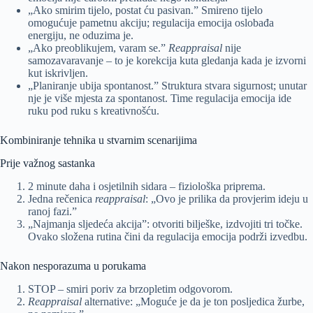
„Ako smirim tijelo, postat ću pasivan.” Smireno tijelo
omogućuje pametnu akciju; regulacija emocija oslobađa
energiju, ne oduzima je.
„Ako preoblikujem, varam se.”
Reappraisal
nije
samozavaravanje – to je korekcija kuta gledanja kada je izvorni
kut iskrivljen.
„Planiranje ubija spontanost.” Struktura stvara sigurnost; unutar
nje je više mjesta za spontanost. Time regulacija emocija ide
ruku pod ruku s kreativnošću.
Kombiniranje tehnika u stvarnim scenarijima
Prije važnog sastanka
2 minute daha i osjetilnih sidara – fiziološka priprema.
Jedna rečenica
reappraisal
: „Ovo je prilika da provjerim ideju u
ranoj fazi.”
„Najmanja sljedeća akcija”: otvoriti bilješke, izdvojiti tri točke.
Ovako složena rutina čini da regulacija emocija podrži izvedbu.
Nakon nesporazuma u porukama
STOP – smiri poriv za brzopletim odgovorom.
Reappraisal
alternative: „Moguće je da je ton posljedica žurbe,