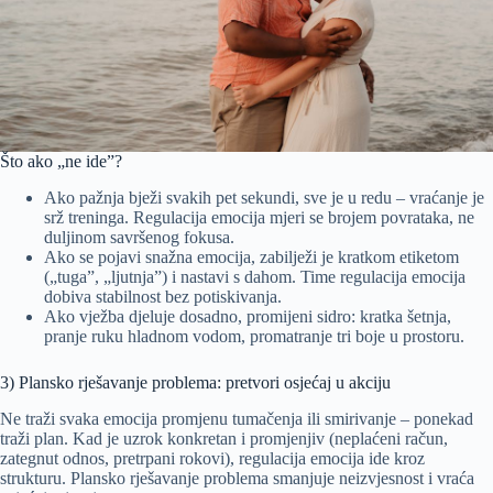
Što ako „ne ide”?
Ako pažnja bježi svakih pet sekundi, sve je u redu – vraćanje je
srž treninga. Regulacija emocija mjeri se brojem povrataka, ne
duljinom savršenog fokusa.
Ako se pojavi snažna emocija, zabilježi je kratkom etiketom
(„tuga”, „ljutnja”) i nastavi s dahom. Time regulacija emocija
dobiva stabilnost bez potiskivanja.
Ako vježba djeluje dosadno, promijeni sidro: kratka šetnja,
pranje ruku hladnom vodom, promatranje tri boje u prostoru.
3) Plansko rješavanje problema: pretvori osjećaj u akciju
Ne traži svaka emocija promjenu tumačenja ili smirivanje – ponekad
traži plan. Kad je uzrok konkretan i promjenjiv (neplaćeni račun,
zategnut odnos, pretrpani rokovi), regulacija emocija ide kroz
strukturu. Plansko rješavanje problema smanjuje neizvjesnost i vraća