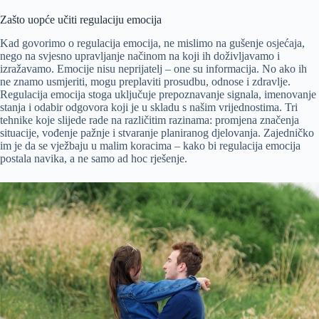
Zašto uopće učiti regulaciju emocija
Kad govorimo o regulacija emocija, ne mislimo na gušenje osjećaja,
nego na svjesno upravljanje načinom na koji ih doživljavamo i
izražavamo. Emocije nisu neprijatelj – one su informacija. No ako ih
ne znamo usmjeriti, mogu preplaviti prosudbu, odnose i zdravlje.
Regulacija emocija stoga uključuje prepoznavanje signala, imenovanje
stanja i odabir odgovora koji je u skladu s našim vrijednostima. Tri
tehnike koje slijede rade na različitim razinama: promjena značenja
situacije, vođenje pažnje i stvaranje planiranog djelovanja. Zajedničko
im je da se vježbaju u malim koracima – kako bi regulacija emocija
postala navika, a ne samo ad hoc rješenje.