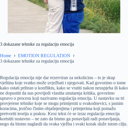
3 dokazane tehnike za regulaciju emocija
Home
EMOTION REGULATION
3 dokazane tehnike za regulaciju emocija
Regulacija emocija nije dar rezerviran za nekolicinu – to je skup
vještina koje svatko može uvježbati i njegovati. Kad govorimo o tome
kako ostati pribran u konfliktu, kako se vratiti nakon neuspjeha ili kako
ne dopustiti da nas povrijedi vlastita unutarnja kritika, govorimo
upravo o procesu koji nazivamo regulacija emocija. U nastavku su tri
provjerene tehnike koje se mogu primijeniti u svakodnevici, s jasnim
koracima, jezično čistim objašnjenjima i primjerima koji pomažu
pretvoriti teoriju u praksu. Kroz tekst će se izraz regulacija emocija
koristiti sustavno – ne zato da bismo ga ponavljali radi ponavljanja,
nego da bismo naglasili da svaka vježba i svaki korak služe istom cilju.