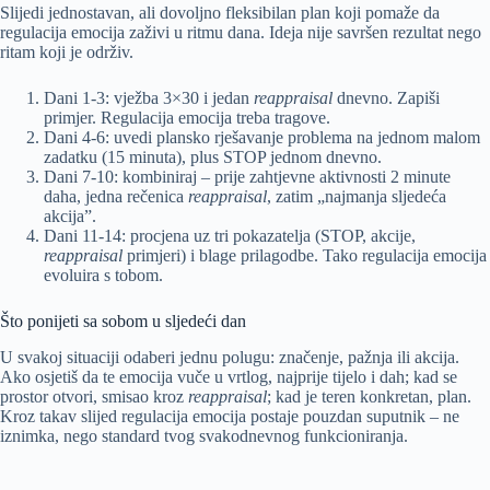
Slijedi jednostavan, ali dovoljno fleksibilan plan koji pomaže da
regulacija emocija zaživi u ritmu dana. Ideja nije savršen rezultat nego
ritam koji je održiv.
Dani 1-3: vježba 3×30 i jedan
reappraisal
dnevno. Zapiši
primjer. Regulacija emocija treba tragove.
Dani 4-6: uvedi plansko rješavanje problema na jednom malom
zadatku (15 minuta), plus STOP jednom dnevno.
Dani 7-10: kombiniraj – prije zahtjevne aktivnosti 2 minute
daha, jedna rečenica
reappraisal
, zatim „najmanja sljedeća
akcija”.
Dani 11-14: procjena uz tri pokazatelja (STOP, akcije,
reappraisal
primjeri) i blage prilagodbe. Tako regulacija emocija
evoluira s tobom.
Što ponijeti sa sobom u sljedeći dan
U svakoj situaciji odaberi jednu polugu: značenje, pažnja ili akcija.
Ako osjetiš da te emocija vuče u vrtlog, najprije tijelo i dah; kad se
prostor otvori, smisao kroz
reappraisal
; kad je teren konkretan, plan.
Kroz takav slijed regulacija emocija postaje pouzdan suputnik – ne
iznimka, nego standard tvog svakodnevnog funkcioniranja.