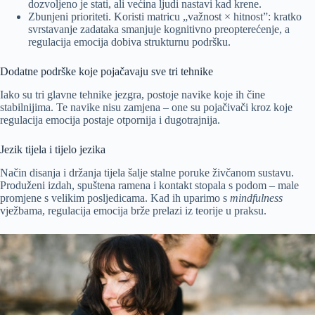
dozvoljeno je stati, ali većina ljudi nastavi kad krene.
Zbunjeni prioriteti. Koristi matricu „važnost × hitnost”: kratko
svrstavanje zadataka smanjuje kognitivno preopterećenje, a
regulacija emocija dobiva strukturnu podršku.
Dodatne podrške koje pojačavaju sve tri tehnike
Iako su tri glavne tehnike jezgra, postoje navike koje ih čine
stabilnijima. Te navike nisu zamjena – one su pojačivači kroz koje
regulacija emocija postaje otpornija i dugotrajnija.
Jezik tijela i tijelo jezika
Način disanja i držanja tijela šalje stalne poruke živčanom sustavu.
Produženi izdah, spuštena ramena i kontakt stopala s podom – male
promjene s velikim posljedicama. Kad ih uparimo s
mindfulness
vježbama, regulacija emocija brže prelazi iz teorije u praksu.