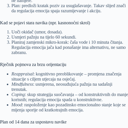
ne namjere.”
Plan: predloži kratak poziv za usuglašavanje. Takav slijed znači
da regulacija emocija spaja razumijevanje i akciju.
Kad se pojavi stara navika (npr. kasnonoćni skrol)
Uoči okidač (umor, dosada).
Usmjeri pažnju na tijelo 60 sekundi.
Planiraj zamjenski mikro-korak: čaša vode i 10 minuta čitanja.
Regulacija emocija jača kad ponašanje ima alternativu, ne samo
zabranu.
Rječnik pojmova za brzu orijentaciju
Reappraisal
: kognitivno preoblikovanje – promjena značenja
situacije s ciljem utjecaja na osjećaj.
Mindfulness
: usmjerena, neosuđujuća pažnja na sadašnji
trenutak.
Coping
: skup strategija suočavanja – od konstruktivnih do manje
korisnih; regulacija emocija spada u konstruktivne.
Mood
: raspoloženje kao pozadinsko emocionalno stanje koje se
mijenja sporije od kratkotrajnih emocija.
Plan od 14 dana za uspostavu navike