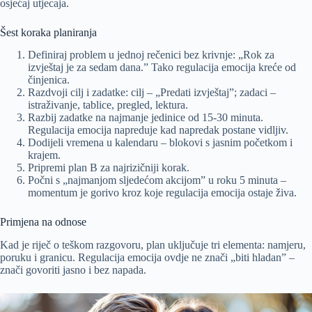
osjećaj utjecaja.
Šest koraka planiranja
Definiraj problem u jednoj rečenici bez krivnje: „Rok za
izvještaj je za sedam dana.” Tako regulacija emocija kreće od
činjenica.
Razdvoji cilj i zadatke: cilj – „Predati izvještaj”; zadaci –
istraživanje, tablice, pregled, lektura.
Razbij zadatke na najmanje jedinice od 15-30 minuta.
Regulacija emocija napreduje kad napredak postane vidljiv.
Dodijeli vremena u kalendaru – blokovi s jasnim početkom i
krajem.
Pripremi plan B za najrizičniji korak.
Počni s „najmanjom sljedećom akcijom” u roku 5 minuta –
momentum je gorivo kroz koje regulacija emocija ostaje živa.
Primjena na odnose
Kad je riječ o teškom razgovoru, plan uključuje tri elementa: namjeru,
poruku i granicu. Regulacija emocija ovdje ne znači „biti hladan” –
znači govoriti jasno i bez napada.