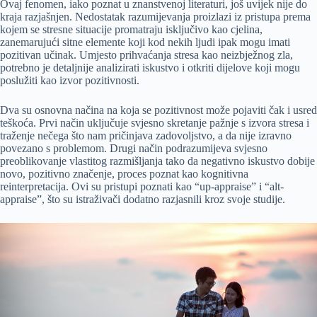
Ovaj fenomen, iako poznat u znanstvenoj literaturi, još uvijek nije do
kraja razjašnjen. Nedostatak razumijevanja proizlazi iz pristupa prema
kojem se stresne situacije promatraju isključivo kao cjelina,
zanemarujući sitne elemente koji kod nekih ljudi ipak mogu imati
pozitivan učinak. Umjesto prihvaćanja stresa kao neizbježnog zla,
potrebno je detaljnije analizirati iskustvo i otkriti dijelove koji mogu
poslužiti kao izvor pozitivnosti.
Dva su osnovna načina na koja se pozitivnost može pojaviti čak i usred
teškoća. Prvi način uključuje svjesno skretanje pažnje s izvora stresa i
traženje nečega što nam pričinjava zadovoljstvo, a da nije izravno
povezano s problemom. Drugi način podrazumijeva svjesno
preoblikovanje vlastitog razmišljanja tako da negativno iskustvo dobije
novo, pozitivno značenje, proces poznat kao kognitivna
reinterpretacija. Ovi su pristupi poznati kao “up-appraise” i “alt-
appraise”, što su istraživači dodatno razjasnili kroz svoje studije.