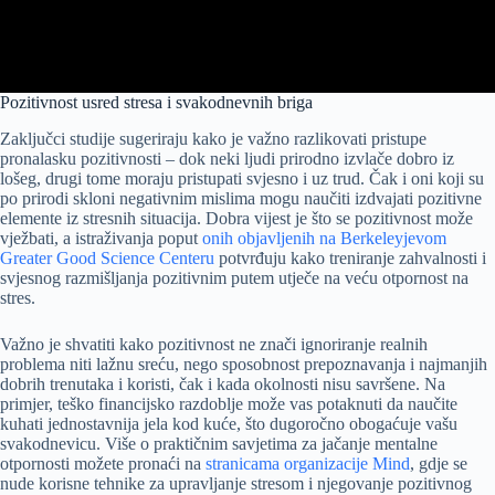
Pozitivnost usred stresa i svakodnevnih briga
Zaključci studije sugeriraju kako je važno razlikovati pristupe
pronalasku pozitivnosti – dok neki ljudi prirodno izvlače dobro iz
lošeg, drugi tome moraju pristupati svjesno i uz trud. Čak i oni koji su
po prirodi skloni negativnim mislima mogu naučiti izdvajati pozitivne
elemente iz stresnih situacija. Dobra vijest je što se pozitivnost može
vježbati, a istraživanja poput
onih objavljenih na Berkeleyjevom
Greater Good Science Centeru
potvrđuju kako treniranje zahvalnosti i
svjesnog razmišljanja pozitivnim putem utječe na veću otpornost na
stres.
Važno je shvatiti kako pozitivnost ne znači ignoriranje realnih
problema niti lažnu sreću, nego sposobnost prepoznavanja i najmanjih
dobrih trenutaka i koristi, čak i kada okolnosti nisu savršene. Na
primjer, teško financijsko razdoblje može vas potaknuti da naučite
kuhati jednostavnija jela kod kuće, što dugoročno obogaćuje vašu
svakodnevicu. Više o praktičnim savjetima za jačanje mentalne
otpornosti možete pronaći na
stranicama organizacije Mind
, gdje se
nude korisne tehnike za upravljanje stresom i njegovanje pozitivnog