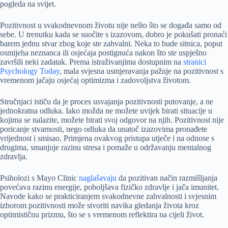
pogleda na svijet.
Pozitivnost u svakodnevnom životu nije nešto što se događa samo od
sebe. U trenutku kada se suočite s izazovom, dobro je pokušati pronaći
barem jednu stvar zbog koje ste zahvalni. Neka to bude sitnica, poput
osmijeha neznanca ili osjećaja postignuća nakon što ste uspješno
završili neki zadatak. Prema istraživanjima dostupnim na
stranici
Psychology Today
, mala svjesna usmjeravanja pažnje na pozitivnost s
vremenom jačaju osjećaj optimizma i zadovoljstva životom.
Stručnjaci ističu da je proces usvajanja pozitivnosti putovanje, a ne
jednokratna odluka. Iako možda ne možete uvijek birati situacije u
kojima se nalazite, možete birati svoj odgovor na njih. Pozitivnost nije
poricanje stvarnosti, nego odluka da unatoč izazovima pronađete
vrijednost i smisao. Primjena ovakvog pristupa utječe i na odnose s
drugima, smanjuje razinu stresa i pomaže u održavanju mentalnog
zdravlja.
Psiholozi s Mayo Clinic
naglašavaju
da pozitivan način razmišljanja
povećava razinu energije, poboljšava fizičko zdravlje i jača imunitet.
Navode kako se prakticiranjem svakodnevne zahvalnosti i svjesnim
izborom pozitivnosti može stvoriti navika gledanja života kroz
optimističnu prizmu, što se s vremenom reflektira na cijeli život.