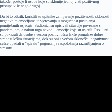
također postoje li osobe koje su sklonije jednoj vrsti pozitivnog
pristupa više nego drugoj.
Da bi to otkrili, koristili su upitnike za mjerenje pozitivnosti, sklonosti
negativnim emocijama te vjerovanja u mogućnost postojanja
pomiješanih osjećaja. Sudionici su opisivali situacije povezane s
pandemijom, a nakon toga navodili emocije koje su osjetili. Rezultati
su pokazali da osobe s većom pozitivnošću lakše pronalaze dobre
strane u lošim situacijama, dok su oni s većom sklonošću negativnosti
češće upadali u “spiralu” pogoršanja raspoloženja razmišljanjem o
stresoru.