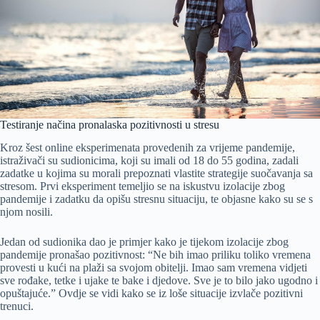
Testiranje načina pronalaska pozitivnosti u stresu
Kroz šest online eksperimenata provedenih za vrijeme pandemije,
istraživači su sudionicima, koji su imali od 18 do 55 godina, zadali
zadatke u kojima su morali prepoznati vlastite strategije suočavanja sa
stresom. Prvi eksperiment temeljio se na iskustvu izolacije zbog
pandemije i zadatku da opišu stresnu situaciju, te objasne kako su se s
njom nosili.
Jedan od sudionika dao je primjer kako je tijekom izolacije zbog
pandemije pronašao pozitivnost: “Ne bih imao priliku toliko vremena
provesti u kući na plaži sa svojom obitelji. Imao sam vremena vidjeti
sve rođake, tetke i ujake te bake i djedove. Sve je to bilo jako ugodno i
opuštajuće.” Ovdje se vidi kako se iz loše situacije izvlače pozitivni
trenuci.