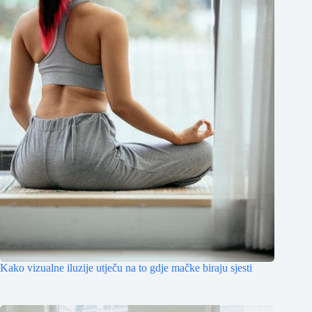
Kako vizualne iluzije utječu na to gdje mačke biraju sjesti