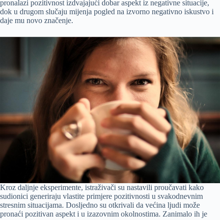
pronalazi pozitivnost izdvajajući dobar aspekt iz negativne situacije,
dok u drugom slučaju mijenja pogled na izvorno negativno iskustvo i
daje mu novo značenje.
Kroz daljnje eksperimente, istraživači su nastavili proučavati kako
sudionici generiraju vlastite primjere pozitivnosti u svakodnevnim
stresnim situacijama. Dosljedno su otkrivali da većina ljudi može
pronaći pozitivan aspekt i u izazovnim okolnostima. Zanimalo ih je