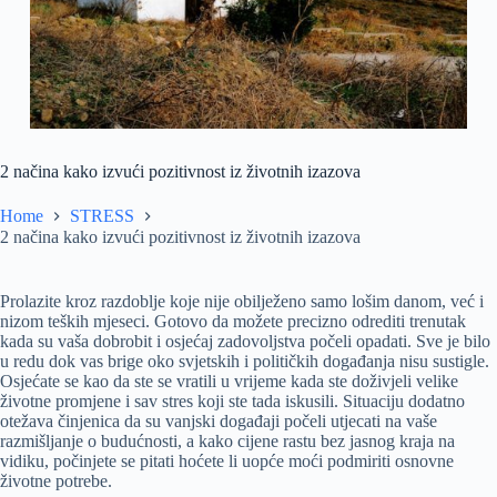
2 načina kako izvući pozitivnost iz životnih izazova
Home
STRESS
2 načina kako izvući pozitivnost iz životnih izazova
Prolazite kroz razdoblje koje nije obilježeno samo lošim danom, već i
nizom teških mjeseci. Gotovo da možete precizno odrediti trenutak
kada su vaša dobrobit i osjećaj zadovoljstva počeli opadati. Sve je bilo
u redu dok vas brige oko svjetskih i političkih događanja nisu sustigle.
Osjećate se kao da ste se vratili u vrijeme kada ste doživjeli velike
životne promjene i sav stres koji ste tada iskusili. Situaciju dodatno
otežava činjenica da su vanjski događaji počeli utjecati na vaše
razmišljanje o budućnosti, a kako cijene rastu bez jasnog kraja na
vidiku, počinjete se pitati hoćete li uopće moći podmiriti osnovne
životne potrebe.