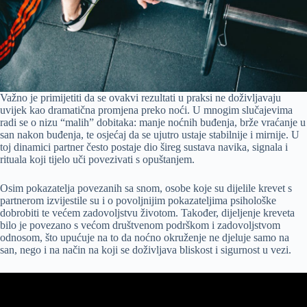
Važno je primijetiti da se ovakvi rezultati u praksi ne doživljavaju
uvijek kao dramatična promjena preko noći. U mnogim slučajevima
radi se o nizu “malih” dobitaka: manje noćnih buđenja, brže vraćanje u
san nakon buđenja, te osjećaj da se ujutro ustaje stabilnije i mirnije. U
toj dinamici partner često postaje dio šireg sustava navika, signala i
rituala koji tijelo uči povezivati s opuštanjem.
Osim pokazatelja povezanih sa snom, osobe koje su dijelile krevet s
partnerom izvijestile su i o povoljnijim pokazateljima psihološke
dobrobiti te većem zadovoljstvu životom. Također, dijeljenje kreveta
bilo je povezano s većom društvenom podrškom i zadovoljstvom
odnosom, što upućuje na to da noćno okruženje ne djeluje samo na
san, nego i na način na koji se doživljava bliskost i sigurnost u vezi.