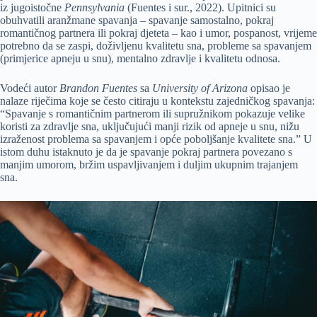
iz jugoistočne
Pennsylvania
(Fuentes i sur., 2022). Upitnici su
obuhvatili aranžmane spavanja – spavanje samostalno, pokraj
romantičnog partnera ili pokraj djeteta – kao i umor, pospanost, vrijeme
potrebno da se zaspi, doživljenu kvalitetu sna, probleme sa spavanjem
(primjerice apneju u snu), mentalno zdravlje i kvalitetu odnosa.
Vodeći autor
Brandon Fuentes
sa
University of Arizona
opisao je
nalaze riječima koje se često citiraju u kontekstu zajedničkog spavanja:
“Spavanje s romantičnim partnerom ili supružnikom pokazuje velike
koristi za zdravlje sna, uključujući manji rizik od apneje u snu, nižu
izraženost problema sa spavanjem i opće poboljšanje kvalitete sna.” U
istom duhu istaknuto je da je spavanje pokraj partnera povezano s
manjim umorom, bržim uspavljivanjem i duljim ukupnim trajanjem
sna.