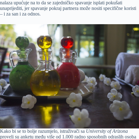
nalaza upućuje na to da se zajedničko spavanje isplati pokušati
unaprijediti, jer spavanje pokraj partnera može nositi specifične koristi
– i za san i za odnos.
Kako bi se to bolje razumjelo, istraživači sa
University of Arizona
proveli su anketu među više od 1.000 radno sposobnih odraslih osoba