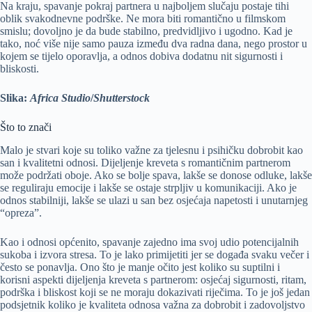
Na kraju, spavanje pokraj partnera u najboljem slučaju postaje tihi
oblik svakodnevne podrške. Ne mora biti romantično u filmskom
smislu; dovoljno je da bude stabilno, predvidljivo i ugodno. Kad je
tako, noć više nije samo pauza između dva radna dana, nego prostor u
kojem se tijelo oporavlja, a odnos dobiva dodatnu nit sigurnosti i
bliskosti.
Slika:
Africa Studio
/
Shutterstock
Što to znači
Malo je stvari koje su toliko važne za tjelesnu i psihičku dobrobit kao
san i kvalitetni odnosi. Dijeljenje kreveta s romantičnim partnerom
može podržati oboje. Ako se bolje spava, lakše se donose odluke, lakše
se reguliraju emocije i lakše se ostaje strpljiv u komunikaciji. Ako je
odnos stabilniji, lakše se ulazi u san bez osjećaja napetosti i unutarnjeg
“opreza”.
Kao i odnosi općenito, spavanje zajedno ima svoj udio potencijalnih
sukoba i izvora stresa. To je lako primijetiti jer se događa svaku večer i
često se ponavlja. Ono što je manje očito jest koliko su suptilni i
korisni aspekti dijeljenja kreveta s partnerom: osjećaj sigurnosti, ritam,
podrška i bliskost koji se ne moraju dokazivati riječima. To je još jedan
podsjetnik koliko je kvaliteta odnosa važna za dobrobit i zadovoljstvo