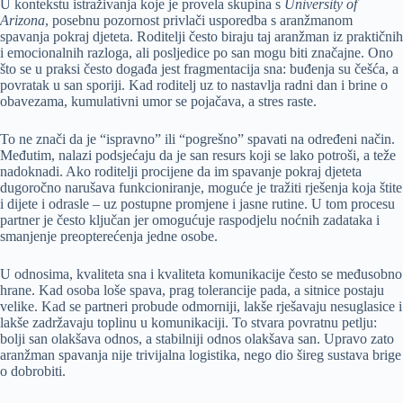
U kontekstu istraživanja koje je provela skupina s
University of
Arizona
, posebnu pozornost privlači usporedba s aranžmanom
spavanja pokraj djeteta. Roditelji često biraju taj aranžman iz praktičnih
i emocionalnih razloga, ali posljedice po san mogu biti značajne. Ono
što se u praksi često događa jest fragmentacija sna: buđenja su češća, a
povratak u san sporiji. Kad roditelj uz to nastavlja radni dan i brine o
obavezama, kumulativni umor se pojačava, a stres raste.
To ne znači da je “ispravno” ili “pogrešno” spavati na određeni način.
Međutim, nalazi podsjećaju da je san resurs koji se lako potroši, a teže
nadoknadi. Ako roditelji procijene da im spavanje pokraj djeteta
dugoročno narušava funkcioniranje, moguće je tražiti rješenja koja štite
i dijete i odrasle – uz postupne promjene i jasne rutine. U tom procesu
partner je često ključan jer omogućuje raspodjelu noćnih zadataka i
smanjenje preopterećenja jedne osobe.
U odnosima, kvaliteta sna i kvaliteta komunikacije često se međusobno
hrane. Kad osoba loše spava, prag tolerancije pada, a sitnice postaju
velike. Kad se partneri probude odmorniji, lakše rješavaju nesuglasice i
lakše zadržavaju toplinu u komunikaciji. To stvara povratnu petlju:
bolji san olakšava odnos, a stabilniji odnos olakšava san. Upravo zato
aranžman spavanja nije trivijalna logistika, nego dio šireg sustava brige
o dobrobiti.