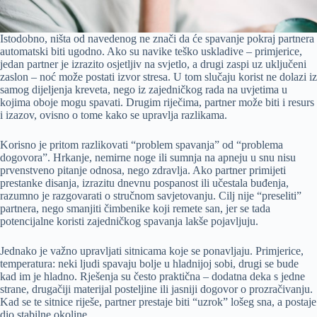
Istodobno, ništa od navedenog ne znači da će spavanje pokraj partnera
automatski biti ugodno. Ako su navike teško uskladive – primjerice,
jedan partner je izrazito osjetljiv na svjetlo, a drugi zaspi uz uključeni
zaslon – noć može postati izvor stresa. U tom slučaju korist ne dolazi iz
samog dijeljenja kreveta, nego iz zajedničkog rada na uvjetima u
kojima oboje mogu spavati. Drugim riječima, partner može biti i resurs
i izazov, ovisno o tome kako se upravlja razlikama.
Korisno je pritom razlikovati “problem spavanja” od “problema
dogovora”. Hrkanje, nemirne noge ili sumnja na apneju u snu nisu
prvenstveno pitanje odnosa, nego zdravlja. Ako partner primijeti
prestanke disanja, izrazitu dnevnu pospanost ili učestala buđenja,
razumno je razgovarati o stručnom savjetovanju. Cilj nije “preseliti”
partnera, nego smanjiti čimbenike koji remete san, jer se tada
potencijalne koristi zajedničkog spavanja lakše pojavljuju.
Jednako je važno upravljati sitnicama koje se ponavljaju. Primjerice,
temperatura: neki ljudi spavaju bolje u hladnijoj sobi, drugi se bude
kad im je hladno. Rješenja su često praktična – dodatna deka s jedne
strane, drugačiji materijal posteljine ili jasniji dogovor o prozračivanju.
Kad se te sitnice riješe, partner prestaje biti “uzrok” lošeg sna, a postaje
dio stabilne okoline.