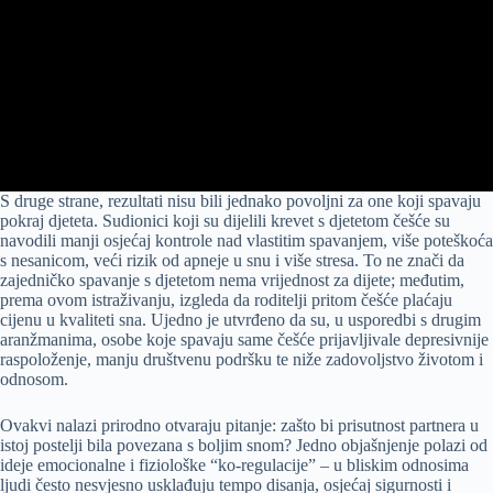
S druge strane, rezultati nisu bili jednako povoljni za one koji spavaju
pokraj djeteta. Sudionici koji su dijelili krevet s djetetom češće su
navodili manji osjećaj kontrole nad vlastitim spavanjem, više poteškoća
s nesanicom, veći rizik od apneje u snu i više stresa. To ne znači da
zajedničko spavanje s djetetom nema vrijednost za dijete; međutim,
prema ovom istraživanju, izgleda da roditelji pritom češće plaćaju
cijenu u kvaliteti sna. Ujedno je utvrđeno da su, u usporedbi s drugim
aranžmanima, osobe koje spavaju same češće prijavljivale depresivnije
raspoloženje, manju društvenu podršku te niže zadovoljstvo životom i
odnosom.
Ovakvi nalazi prirodno otvaraju pitanje: zašto bi prisutnost partnera u
istoj postelji bila povezana s boljim snom? Jedno objašnjenje polazi od
ideje emocionalne i fiziološke “ko-regulacije” – u bliskim odnosima
ljudi često nesvjesno usklađuju tempo disanja, osjećaj sigurnosti i