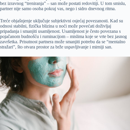
bez izravnog “treniranja” – san može postati redovitiji. U tom smislu,
partner nije samo osoba pokraj vas, nego i sidro dnevnog ritma.
Treće objašnjenje uključuje subjektivni osjećaj povezanosti. Kad su
odnosi stabilni, fizička blizina u noći može povećati doživljaj
pripadanja i smanjiti usamljenost. Usamljenost je često povezana s
pojačanom budnošću i ruminacijom – mislima koje se vrte bez jasnog
završetka. Prisutnost partnera može smanjiti potrebu da se “mentalno
stražari”, što otvara prostor za brže uspavljivanje i mirniji san.