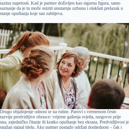
razinu napetosti. Kad je partner doživljen kao sigurna figura, samo
saznanje da je tu može sniziti unutarnju uzbunu i olakšati prelazak u
stanje opuštanja koje san zahtijeva.
Drugo objašnjenje odnosi se na rutine. Parovi s vremenom često
razviju predvidljive obrasce: vrijeme gašenja svjetla, razgovor prije
sna, zajedničko čitanje ili kratko opuštanje bez ekrana. Predvidljivost je
snažan signal tijelu. Ako partner pomaže održati dosljednost – čak i