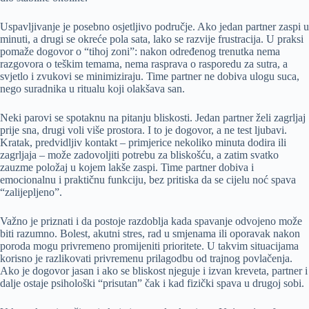
Uspavljivanje je posebno osjetljivo područje. Ako jedan partner zaspi u
minuti, a drugi se okreće pola sata, lako se razvije frustracija. U praksi
pomaže dogovor o “tihoj zoni”: nakon određenog trenutka nema
razgovora o teškim temama, nema rasprava o rasporedu za sutra, a
svjetlo i zvukovi se minimiziraju. Time partner ne dobiva ulogu suca,
nego suradnika u ritualu koji olakšava san.
Neki parovi se spotaknu na pitanju bliskosti. Jedan partner želi zagrljaj
prije sna, drugi voli više prostora. I to je dogovor, a ne test ljubavi.
Kratak, predvidljiv kontakt – primjerice nekoliko minuta dodira ili
zagrljaja – može zadovoljiti potrebu za bliskošću, a zatim svatko
zauzme položaj u kojem lakše zaspi. Time partner dobiva i
emocionalnu i praktičnu funkciju, bez pritiska da se cijelu noć spava
“zalijepljeno”.
Važno je priznati i da postoje razdoblja kada spavanje odvojeno može
biti razumno. Bolest, akutni stres, rad u smjenama ili oporavak nakon
poroda mogu privremeno promijeniti prioritete. U takvim situacijama
korisno je razlikovati privremenu prilagodbu od trajnog povlačenja.
Ako je dogovor jasan i ako se bliskost njeguje i izvan kreveta, partner i
dalje ostaje psihološki “prisutan” čak i kad fizički spava u drugoj sobi.