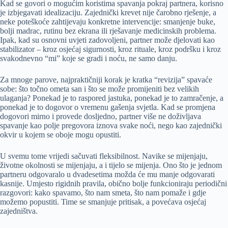
Kad se govori o mogućim koristima spavanja pokraj partnera, korisno
je izbjegavati idealizaciju. Zajednički krevet nije čarobno rješenje, a
neke poteškoće zahtijevaju konkretne intervencije: smanjenje buke,
bolji madrac, rutinu bez ekrana ili rješavanje medicinskih problema.
Ipak, kad su osnovni uvjeti zadovoljeni, partner može djelovati kao
stabilizator – kroz osjećaj sigurnosti, kroz rituale, kroz podršku i kroz
svakodnevno “mi” koje se gradi i noću, ne samo danju.
Za mnoge parove, najpraktičniji korak je kratka “revizija” spavaće
sobe: što točno ometa san i što se može promijeniti bez velikih
ulaganja? Ponekad je to raspored jastuka, ponekad je to zamračenje, a
ponekad je to dogovor o vremenu gašenja svjetla. Kad se promjena
dogovori mirno i provede dosljedno, partner više ne doživljava
spavanje kao polje pregovora iznova svake noći, nego kao zajednički
okvir u kojem se oboje mogu opustiti.
U svemu tome vrijedi sačuvati fleksibilnost. Navike se mijenjaju,
životne okolnosti se mijenjaju, a i tijelo se mijenja. Ono što je jednom
partneru odgovaralo u dvadesetima možda će mu manje odgovarati
kasnije. Umjesto rigidnih pravila, obično bolje funkcioniraju periodični
razgovori: kako spavamo, što nam smeta, što nam pomaže i gdje
možemo popustiti. Time se smanjuje pritisak, a povećava osjećaj
zajedništva.