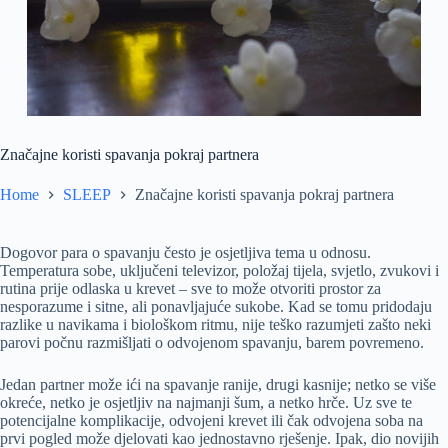
Značajne koristi spavanja pokraj partnera
Home
SLEEP
Značajne koristi spavanja pokraj partnera
Dogovor para o spavanju često je osjetljiva tema u odnosu.
Temperatura sobe, uključeni televizor, položaj tijela, svjetlo, zvukovi i
rutina prije odlaska u krevet – sve to može otvoriti prostor za
nesporazume i sitne, ali ponavljajuće sukobe. Kad se tomu pridodaju
razlike u navikama i biološkom ritmu, nije teško razumjeti zašto neki
parovi počnu razmišljati o odvojenom spavanju, barem povremeno.
Jedan partner može ići na spavanje ranije, drugi kasnije; netko se više
okreće, netko je osjetljiv na najmanji šum, a netko hrče. Uz sve te
potencijalne komplikacije, odvojeni krevet ili čak odvojena soba na
prvi pogled može djelovati kao jednostavno rješenje. Ipak, dio novijih