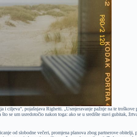
ija i ciljeva“, pojašnjava Righetti. „Usmjeravanje pažnje na te troškove
to se um usredotočio nakon toga: ako se u središte stavi gubitak, žrtva 
canje od slobodne večeri, promjena planova zbog partnerove obitelji, p