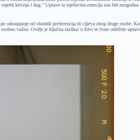
osjetiti krivnju i dug.“ Upravo ta mješavina emocija zna biti nezgodna –
uje odustajanje od vlastitih preferencija ili ciljeva zbog druge osobe.
je osobno važno. Ovdje je ključna razlika: u žrtvi se često odričete uprav