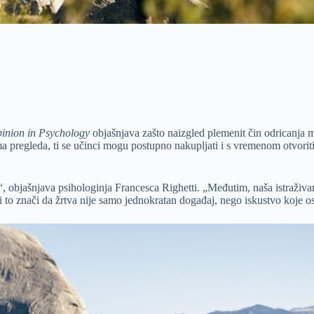
pinion in Psychology
objašnjava zašto naizgled plemenit čin odricanja m
 pregleda, ti se učinci mogu postupno nakupljati i s vremenom otvorit
eze“, objašnjava psihologinja Francesca Righetti. „Međutim, naša istraži
i to znači da žrtva nije samo jednokratan događaj, nego iskustvo koje ost