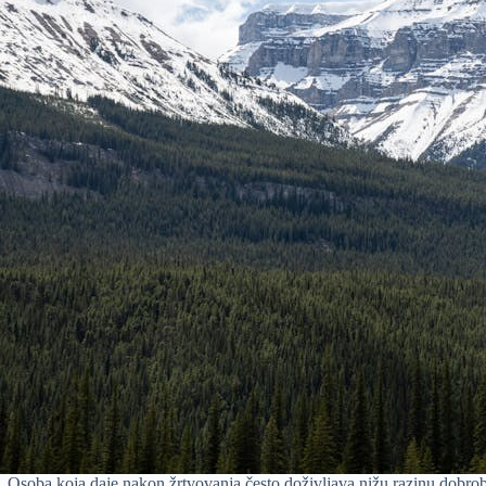
„Osoba koja daje nakon žrtvovanja često doživljava nižu razinu dobrobi