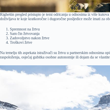
Righettin pregled pristupio je temi odricanja u odnosima iz više kutova 
doživljava te koje kratkoročne i dugoročne posljedice može imati za ob
Spremnost na žrtvu
Sam čin žrtvovanja
Zadovoljstvo nakon žrtve
Troškovi žrtve
Na temelju tih aspekata istraživači su žrtvu u partnerskim odnosima op
raspoloženja, osjećaj gubitka osobne autonomije ili dojam da se vlastit