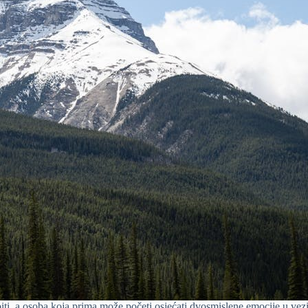
ti, a osoba koja prima može početi osjećati dvosmislene emocije u vezi 