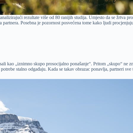
analizirajući rezultate više od 80 ranijih studija. Umjesto da se žrtva p
a partnera. Posebna je pozornost posvećena tome kako ljudi procjenjuju 
isali kao „iznimno skupo prosocijalno ponašanje“. Pritom „skupo“ ne zna
e potrebe stalno odgađaju. Kada se takav obrazac ponavlja, partneri sve 