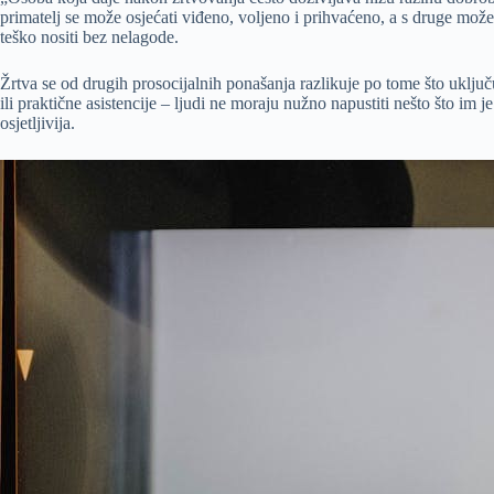
primatelj se može osjećati viđeno, voljeno i prihvaćeno, a s druge može 
teško nositi bez nelagode.
Žrtva se od drugih prosocijalnih ponašanja razlikuje po tome što uključ
ili praktične asistencije – ljudi ne moraju nužno napustiti nešto što im 
osjetljivija.