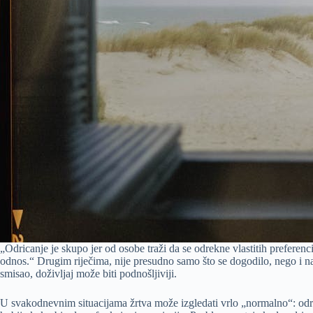
„Odricanje je skupo jer od osobe traži da se odrekne vlastitih preferenc
odnos.“ Drugim riječima, nije presudno samo što se dogodilo, nego i na š
smisao, doživljaj može biti podnošljiviji.
U svakodnevnim situacijama žrtva može izgledati vrlo „normalno“: odri