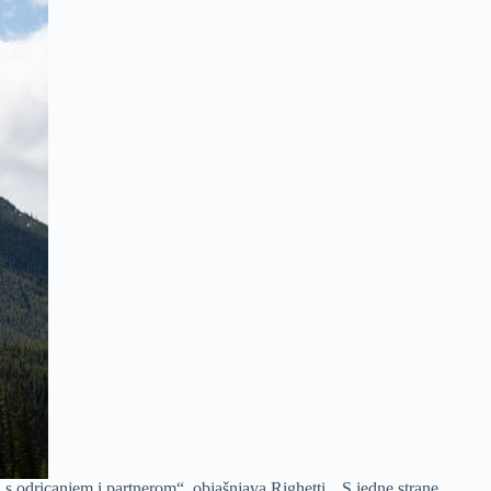
s odricanjem i partnerom“, objašnjava Righetti. „S jedne strane,