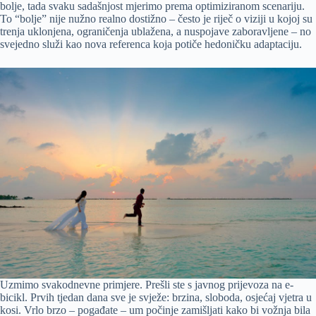
bolje, tada svaku sadašnjost mjerimo prema optimiziranom scenariju.
To “bolje” nije nužno realno dostižno – često je riječ o viziji u kojoj su
trenja uklonjena, ograničenja ublažena, a nuspojave zaboravljene – no
svejedno služi kao nova referenca koja potiče hedoničku adaptaciju.
Uzmimo svakodnevne primjere. Prešli ste s javnog prijevoza na e-
bicikl. Prvih tjedan dana sve je svježe: brzina, sloboda, osjećaj vjetra u
kosi. Vrlo brzo – pogađate – um počinje zamišljati kako bi vožnja bila