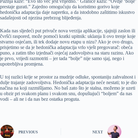
Pažnja kaže: “Evo što već jest vrijedno.” Granice kažu: “Ovdje ‘bolje’
prestaje gurati.” Zajedno omogućuju da koristimo gorivo koje
hedonička adaptacija daje napretku, a da istodobno zaštitimo iskustvo
sadašnjosti od njezina prebrzog blijeđenja.
Kada nas sljedeći put privuče nova verzija aplikacije, sjajniji zaslon ili
čvršći raspored, može pomoći kratki upitnik: uklanja li ovo trenje koje
stvarno osjećam, ili tek dodaje novu etapu u nizu? Ako je ovo drugo,
prisjetimo se da je hedonička adaptacija vrlo vješt pregovarač: obeća
puno, a zatim tiho izjednači osjećaj zadovoljstva na staru razinu. Ako
je prvo, vrijedi razmotriti – jer tada “bolje” nije samo sjaj, nego i
upotrebljiva promjena.
U toj razlici krije se prostor za mudrije odluke, spontaniju zahvalnost i
dulje trajanje zadovoljstva. Hedonička adaptacija neće nestati; to je dio
načina na koji razmišljamo. No baš zato što je stalna, možemo je uzeti
u obzir pri svakom planu i svakom snu, dopuštajući “boljem” da nas
vodi – ali ne i da nas bez ostatka proguta.
PREVIOUS
NEXT