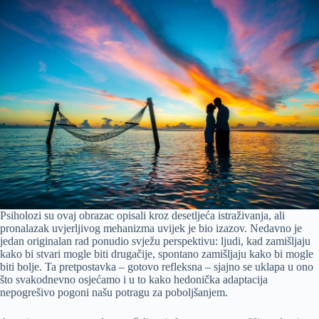
Psiholozi su ovaj obrazac opisali kroz desetljeća istraživanja, ali
pronalazak uvjerljivog mehanizma uvijek je bio izazov. Nedavno je
jedan originalan rad ponudio svježu perspektivu: ljudi, kad zamišljaju
kako bi stvari mogle biti drugačije, spontano zamišljaju kako bi mogle
biti bolje. Ta pretpostavka – gotovo refleksna – sjajno se uklapa u ono
što svakodnevno osjećamo i u to kako hedonička adaptacija
nepogrešivo pogoni našu potragu za poboljšanjem.