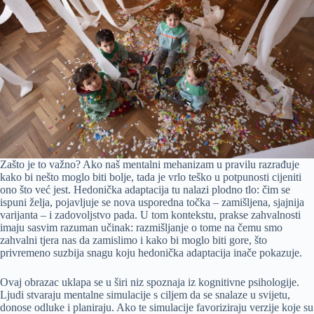
Zašto je to važno? Ako naš mentalni mehanizam u pravilu razrađuje
kako bi nešto moglo biti bolje, tada je vrlo teško u potpunosti cijeniti
ono što već jest. Hedonička adaptacija tu nalazi plodno tlo: čim se
ispuni želja, pojavljuje se nova usporedna točka – zamišljena, sjajnija
varijanta – i zadovoljstvo pada. U tom kontekstu, prakse zahvalnosti
imaju sasvim razuman učinak: razmišljanje o tome na čemu smo
zahvalni tjera nas da zamislimo i kako bi moglo biti gore, što
privremeno suzbija snagu koju hedonička adaptacija inače pokazuje.
Ovaj obrazac uklapa se u širi niz spoznaja iz kognitivne psihologije.
Ljudi stvaraju mentalne simulacije s ciljem da se snalaze u svijetu,
donose odluke i planiraju. Ako te simulacije favoriziraju verzije koje su