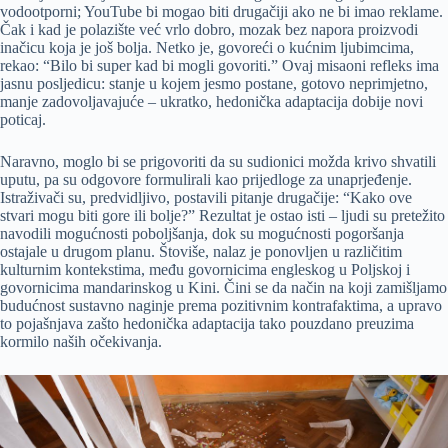
vodootporni; YouTube bi mogao biti drugačiji ako ne bi imao reklame.
Čak i kad je polazište već vrlo dobro, mozak bez napora proizvodi
inačicu koja je još bolja. Netko je, govoreći o kućnim ljubimcima,
rekao: “Bilo bi super kad bi mogli govoriti.” Ovaj misaoni refleks ima
jasnu posljedicu: stanje u kojem jesmo postane, gotovo neprimjetno,
manje zadovoljavajuće – ukratko, hedonička adaptacija dobije novi
poticaj.
Naravno, moglo bi se prigovoriti da su sudionici možda krivo shvatili
uputu, pa su odgovore formulirali kao prijedloge za unaprjeđenje.
Istraživači su, predvidljivo, postavili pitanje drugačije: “Kako ove
stvari mogu biti gore ili bolje?” Rezultat je ostao isti – ljudi su pretežito
navodili mogućnosti poboljšanja, dok su mogućnosti pogoršanja
ostajale u drugom planu. Štoviše, nalaz je ponovljen u različitim
kulturnim kontekstima, među govornicima engleskog u Poljskoj i
govornicima mandarinskog u Kini. Čini se da način na koji zamišljamo
budućnost sustavno naginje prema pozitivnim kontrafaktima, a upravo
to pojašnjava zašto hedonička adaptacija tako pouzdano preuzima
kormilo naših očekivanja.