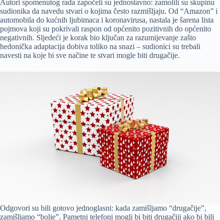
Autori spomenutog rada započeli su jednostavno: zamolili su skupinu
sudionika da navedu stvari o kojima često razmišljaju. Od “Amazon” i
automobila do kućnih ljubimaca i koronavirusa, nastala je šarena lista
pojmova koji su pokrivali raspon od općenito pozitivnih do općenito
negativnih. Sljedeći je korak bio ključan za razumijevanje zašto
hedonička adaptacija dobiva toliko na snazi – sudionici su trebali
navesti na koje bi sve načine te stvari mogle biti drugačije.
Odgovori su bili gotovo jednoglasni: kada zamišljamo “drugačije”,
zamišljamo “bolje”. Pametni telefoni mogli bi biti drugačiji ako bi bili