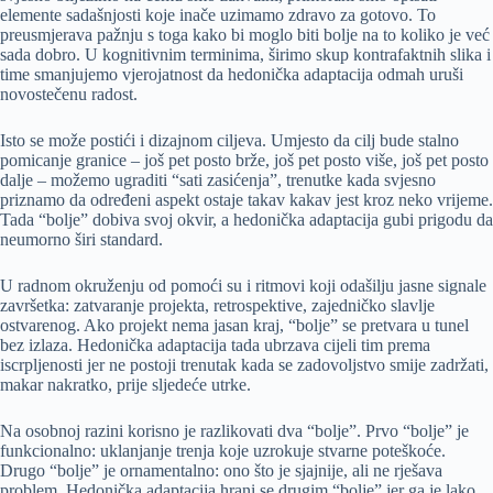
elemente sadašnjosti koje inače uzimamo zdravo za gotovo. To
preusmjerava pažnju s toga kako bi moglo biti bolje na to koliko je već
sada dobro. U kognitivnim terminima, širimo skup kontrafaktnih slika i
time smanjujemo vjerojatnost da hedonička adaptacija odmah uruši
novostečenu radost.
Isto se može postići i dizajnom ciljeva. Umjesto da cilj bude stalno
pomicanje granice – još pet posto brže, još pet posto više, još pet posto
dalje – možemo ugraditi “sati zasićenja”, trenutke kada svjesno
priznamo da određeni aspekt ostaje takav kakav jest kroz neko vrijeme.
Tada “bolje” dobiva svoj okvir, a hedonička adaptacija gubi prigodu da
neumorno širi standard.
U radnom okruženju od pomoći su i ritmovi koji odašilju jasne signale
završetka: zatvaranje projekta, retrospektive, zajedničko slavlje
ostvarenog. Ako projekt nema jasan kraj, “bolje” se pretvara u tunel
bez izlaza. Hedonička adaptacija tada ubrzava cijeli tim prema
iscrpljenosti jer ne postoji trenutak kada se zadovoljstvo smije zadržati,
makar nakratko, prije sljedeće utrke.
Na osobnoj razini korisno je razlikovati dva “bolje”. Prvo “bolje” je
funkcionalno: uklanjanje trenja koje uzrokuje stvarne poteškoće.
Drugo “bolje” je ornamentalno: ono što je sjajnije, ali ne rješava
problem. Hedonička adaptacija hrani se drugim “bolje” jer ga je lako