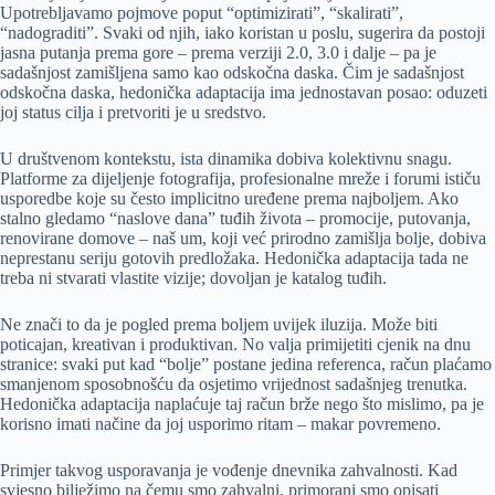
Upotrebljavamo pojmove poput “optimizirati”, “skalirati”,
“nadograditi”. Svaki od njih, iako koristan u poslu, sugerira da postoji
jasna putanja prema gore – prema verziji 2.0, 3.0 i dalje – pa je
sadašnjost zamišljena samo kao odskočna daska. Čim je sadašnjost
odskočna daska, hedonička adaptacija ima jednostavan posao: oduzeti
joj status cilja i pretvoriti je u sredstvo.
U društvenom kontekstu, ista dinamika dobiva kolektivnu snagu.
Platforme za dijeljenje fotografija, profesionalne mreže i forumi ističu
usporedbe koje su često implicitno uređene prema najboljem. Ako
stalno gledamo “naslove dana” tuđih života – promocije, putovanja,
renovirane domove – naš um, koji već prirodno zamišlja bolje, dobiva
neprestanu seriju gotovih predložaka. Hedonička adaptacija tada ne
treba ni stvarati vlastite vizije; dovoljan je katalog tuđih.
Ne znači to da je pogled prema boljem uvijek iluzija. Može biti
poticajan, kreativan i produktivan. No valja primijetiti cjenik na dnu
stranice: svaki put kad “bolje” postane jedina referenca, račun plaćamo
smanjenom sposobnošću da osjetimo vrijednost sadašnjeg trenutka.
Hedonička adaptacija naplaćuje taj račun brže nego što mislimo, pa je
korisno imati načine da joj usporimo ritam – makar povremeno.
Primjer takvog usporavanja je vođenje dnevnika zahvalnosti. Kad
svjesno bilježimo na čemu smo zahvalni, primorani smo opisati