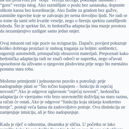
“goru” verziju istog. Ako razmišljate o poslu bez sastanaka, dopunite
slikom kaosa bez koordinacije. Ako žudite za gradom bez gužve,
zamislite trgovine koje se zatvaraju jer nema dovoljno ljudi. Ne radi se
o tome da sami sebi kvarite veselje, nego o širenju spektra zamišljenih
ishoda. Što je spektar širi, to hedonička adaptacija ima manje prostora
da nezamijenjivo uzdigne samo jedan smjer.
Ovaj misaoni rad nije poziv na rezignaciju. Dapače, povijest pokazuje
koliko dobroga proizlazi iz stalnog traganja za boljim: antibiotici,
sigurniji automobili, pristupačniji obrazovni materijali. Prepoznati kako
hedonička adaptacija radi ne znači odreći se napretka, nego očuvati
sposobnost da uživamo u njegovim plodovima prije nego što mentalno
postanu stara roba.
Možemo primijeniti i jednostavno pravilo u potrošnji: prije
nadogradnje pitati se “Što točno kupujem – funkciju ili osjećaj
novosti?” Ako je odgovor uglavnom “osjećaj novosti”, hedonička
adaptacija će vjerojatno vrlo brzo uravnotežiti doživljaj na staru razinu,
a račun će ostati. Ako je odgovor “funkciju koja uklanja konkretno
trenje”, postoji veća šansa da zadovoljstvo potraje. Ova distinkcija ne
zamjenjuje intuiciju, ali je fino nadopunjuje.
Kada je riječ o odnosima, dinamika je slična. U početku se lako