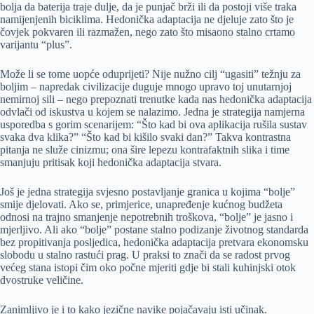
bolja da baterija traje dulje, da je punjač brži ili da postoji više traka
namijenjenih biciklima. Hedonička adaptacija ne djeluje zato što je
čovjek pokvaren ili razmažen, nego zato što misaono stalno crtamo
varijantu “plus”.
Može li se tome uopće oduprijeti? Nije nužno cilj “ugasiti” težnju za
boljim – napredak civilizacije duguje mnogo upravo toj unutarnjoj
nemirnoj sili – nego prepoznati trenutke kada nas hedonička adaptacija
odvlači od iskustva u kojem se nalazimo. Jedna je strategija namjerna
usporedba s gorim scenarijem: “Što kad bi ova aplikacija rušila sustav
svaka dva klika?” “Što kad bi kišilo svaki dan?” Takva kontrastna
pitanja ne služe cinizmu; ona šire lepezu kontrafaktnih slika i time
smanjuju pritisak koji hedonička adaptacija stvara.
Još je jedna strategija svjesno postavljanje granica u kojima “bolje”
smije djelovati. Ako se, primjerice, unapređenje kućnog budžeta
odnosi na trajno smanjenje nepotrebnih troškova, “bolje” je jasno i
mjerljivo. Ali ako “bolje” postane stalno podizanje životnog standarda
bez propitivanja posljedica, hedonička adaptacija pretvara ekonomsku
slobodu u stalno rastući prag. U praksi to znači da se radost prvog
većeg stana istopi čim oko počne mjeriti gdje bi stali kuhinjski otok
dvostruke veličine.
Zanimljivo je i to kako jezične navike pojačavaju isti učinak.