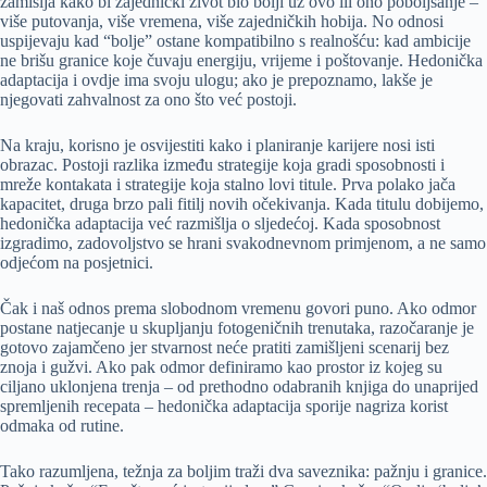
zamišlja kako bi zajednički život bio bolji uz ovo ili ono poboljšanje –
više putovanja, više vremena, više zajedničkih hobija. No odnosi
uspijevaju kad “bolje” ostane kompatibilno s realnošću: kad ambicije
ne brišu granice koje čuvaju energiju, vrijeme i poštovanje. Hedonička
adaptacija i ovdje ima svoju ulogu; ako je prepoznamo, lakše je
njegovati zahvalnost za ono što već postoji.
Na kraju, korisno je osvijestiti kako i planiranje karijere nosi isti
obrazac. Postoji razlika između strategije koja gradi sposobnosti i
mreže kontakata i strategije koja stalno lovi titule. Prva polako jača
kapacitet, druga brzo pali fitilj novih očekivanja. Kada titulu dobijemo,
hedonička adaptacija već razmišlja o sljedećoj. Kada sposobnost
izgradimo, zadovoljstvo se hrani svakodnevnom primjenom, a ne samo
odjećom na posjetnici.
Čak i naš odnos prema slobodnom vremenu govori puno. Ako odmor
postane natjecanje u skupljanju fotogeničnih trenutaka, razočaranje je
gotovo zajamčeno jer stvarnost neće pratiti zamišljeni scenarij bez
znoja i gužvi. Ako pak odmor definiramo kao prostor iz kojeg su
ciljano uklonjena trenja – od prethodno odabranih knjiga do unaprijed
spremljenih recepata – hedonička adaptacija sporije nagriza korist
odmaka od rutine.
Tako razumljena, težnja za boljim traži dva saveznika: pažnju i granice.