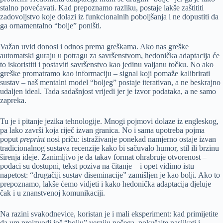
stalno povećavati. Kad prepoznamo razliku, postaje lakše zaštititi
zadovoljstvo koje dolazi iz funkcionalnih poboljšanja i ne dopustiti da
ga ornamentalno “bolje” poništi.
Važan uvid donosi i odnos prema greškama. Ako nas greške
automatski guraju u potragu za savršenstvom, hedonička adaptacija će
to iskoristiti i postaviti savršenstvo kao jedinu valjanu točku. No ako
greške promatramo kao informaciju – signal koji pomaže kalibrirati
sustav – naš mentalni model “boljeg” postaje iterativan, a ne beskrajno
udaljen ideal. Tada sadašnjost vrijedi jer je izvor podataka, a ne samo
zapreka.
Tu je i pitanje jezika tehnologije. Mnogi pojmovi dolaze iz engleskog,
pa lako završi koja riječ izvan granica. No i sama upotreba pojma
poput
preprint
nosi priču: istraživanje ponekad namjerno ostaje izvan
tradicionalnog sustava recenzije kako bi sačuvalo humor, stil ili brzinu
širenja ideje. Zanimljivo je da takav format ohrabruje otvorenost –
podaci su dostupni, tekst poziva na čitanje – i opet vidimo istu
napetost: “drugačiji sustav diseminacije” zamišljen je kao bolji. Ako to
prepoznamo, lakše ćemo vidjeti i kako hedonička adaptacija djeluje
čak i u znanstvenoj komunikaciji.
Na razini svakodnevice, koristan je i mali eksperiment: kad primijetite
da um proizvodi još “bolju” verziju nečega, pokušajte naslikati i