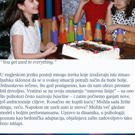
“You get used to everything.”
U engleskom jeziku postoji mnogo izreka koje izražavaju istu misao:
ljudska sklonost da se u svakoj situaciji potraži način da bude bolje.
Jednostavno rečeno, što god postignemo, kao da nam ubrzo prestane
biti dovoljno. Vratimo se na svoju unutarnju “osnovnu liniju” – na ono
što psiholozi često nazivaju
baseline
– i zatim počnemo ganjati nove,
još ambicioznije ciljeve. Konačno ste kupili kuću? Možda sada želite
drugu, veću. Napokon ste uzeli auto iz snova? Možda već gledate
model s boljim performansama. Upravo ta dinamika, u psihologiji
poznata kao hedonička adaptacija, objašnjava zašto zadovoljstvo tako
brzo ishlapi.