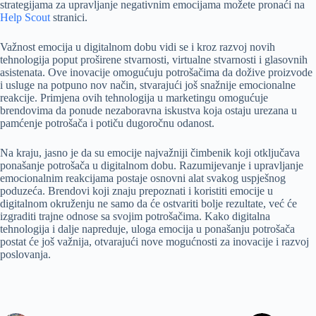
strategijama za upravljanje negativnim emocijama možete pronaći na
Help Scout
stranici.
Važnost emocija u digitalnom dobu vidi se i kroz razvoj novih
tehnologija poput proširene stvarnosti, virtualne stvarnosti i glasovnih
asistenata. Ove inovacije omogućuju potrošačima da dožive proizvode
i usluge na potpuno nov način, stvarajući još snažnije emocionalne
reakcije. Primjena ovih tehnologija u marketingu omogućuje
brendovima da ponude nezaboravna iskustva koja ostaju urezana u
pamćenje potrošača i potiču dugoročnu odanost.
Na kraju, jasno je da su emocije najvažniji čimbenik koji otključava
ponašanje potrošača u digitalnom dobu. Razumijevanje i upravljanje
emocionalnim reakcijama postaje osnovni alat svakog uspješnog
poduzeća. Brendovi koji znaju prepoznati i koristiti emocije u
digitalnom okruženju ne samo da će ostvariti bolje rezultate, već će
izgraditi trajne odnose sa svojim potrošačima. Kako digitalna
tehnologija i dalje napreduje, uloga emocija u ponašanju potrošača
postat će još važnija, otvarajući nove mogućnosti za inovacije i razvoj
poslovanja.