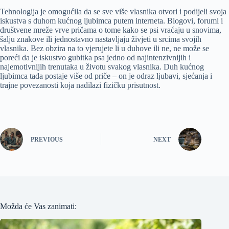
Tehnologija je omogućila da se sve više vlasnika otvori i podijeli svoja
iskustva s duhom kućnog ljubimca putem interneta. Blogovi, forumi i
društvene mreže vrve pričama o tome kako se psi vraćaju u snovima,
šalju znakove ili jednostavno nastavljaju živjeti u srcima svojih
vlasnika. Bez obzira na to vjerujete li u duhove ili ne, ne može se
poreći da je iskustvo gubitka psa jedno od najintenzivnijih i
najemotivnijih trenutaka u životu svakog vlasnika. Duh kućnog
ljubimca tada postaje više od priče – on je odraz ljubavi, sjećanja i
trajne povezanosti koja nadilazi fizičku prisutnost.
PREVIOUS
NEXT
Možda će Vas zanimati: