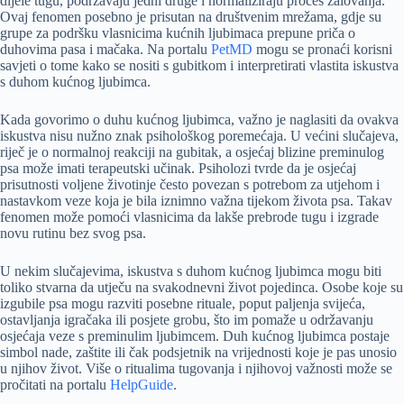
dijele tugu, podržavaju jedni druge i normaliziraju proces žalovanja.
Ovaj fenomen posebno je prisutan na društvenim mrežama, gdje su
grupe za podršku vlasnicima kućnih ljubimaca prepune priča o
duhovima pasa i mačaka. Na portalu
PetMD
mogu se pronaći korisni
savjeti o tome kako se nositi s gubitkom i interpretirati vlastita iskustva
s duhom kućnog ljubimca.
Kada govorimo o duhu kućnog ljubimca, važno je naglasiti da ovakva
iskustva nisu nužno znak psihološkog poremećaja. U većini slučajeva,
riječ je o normalnoj reakciji na gubitak, a osjećaj blizine preminulog
psa može imati terapeutski učinak. Psiholozi tvrde da je osjećaj
prisutnosti voljene životinje često povezan s potrebom za utjehom i
nastavkom veze koja je bila iznimno važna tijekom života psa. Takav
fenomen može pomoći vlasnicima da lakše prebrode tugu i izgrade
novu rutinu bez svog psa.
U nekim slučajevima, iskustva s duhom kućnog ljubimca mogu biti
toliko stvarna da utječu na svakodnevni život pojedinca. Osobe koje su
izgubile psa mogu razviti posebne rituale, poput paljenja svijeća,
ostavljanja igračaka ili posjete grobu, što im pomaže u održavanju
osjećaja veze s preminulim ljubimcem. Duh kućnog ljubimca postaje
simbol nade, zaštite ili čak podsjetnik na vrijednosti koje je pas unosio
u njihov život. Više o ritualima tugovanja i njihovoj važnosti može se
pročitati na portalu
HelpGuide
.