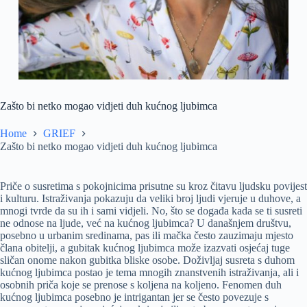
Zašto bi netko mogao vidjeti duh kućnog ljubimca
Home
GRIEF
Zašto bi netko mogao vidjeti duh kućnog ljubimca
Priče o susretima s pokojnicima prisutne su kroz čitavu ljudsku povijest
i kulturu. Istraživanja pokazuju da veliki broj ljudi vjeruje u duhove, a
mnogi tvrde da su ih i sami vidjeli. No, što se događa kada se ti susreti
ne odnose na ljude, već na kućnog ljubimca? U današnjem društvu,
posebno u urbanim sredinama, pas ili mačka često zauzimaju mjesto
člana obitelji, a gubitak kućnog ljubimca može izazvati osjećaj tuge
sličan onome nakon gubitka bliske osobe. Doživljaj susreta s duhom
kućnog ljubimca postao je tema mnogih znanstvenih istraživanja, ali i
osobnih priča koje se prenose s koljena na koljeno. Fenomen duh
kućnog ljubimca posebno je intrigantan jer se često povezuje s