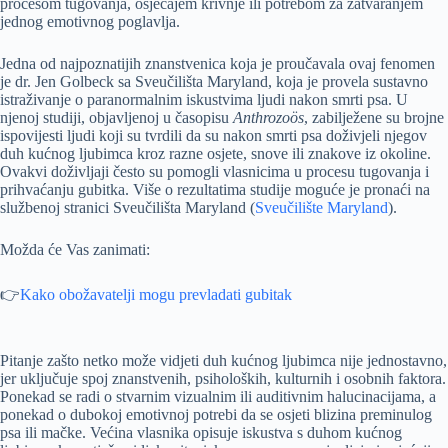
procesom tugovanja, osjećajem krivnje ili potrebom za zatvaranjem
jednog emotivnog poglavlja.
Jedna od najpoznatijih znanstvenica koja je proučavala ovaj fenomen
je dr. Jen Golbeck sa Sveučilišta Maryland, koja je provela sustavno
istraživanje o paranormalnim iskustvima ljudi nakon smrti psa. U
njenoj studiji, objavljenoj u časopisu
Anthrozoös
, zabilježene su brojne
ispovijesti ljudi koji su tvrdili da su nakon smrti psa doživjeli njegov
duh kućnog ljubimca kroz razne osjete, snove ili znakove iz okoline.
Ovakvi doživljaji često su pomogli vlasnicima u procesu tugovanja i
prihvaćanju gubitka. Više o rezultatima studije moguće je pronaći na
službenoj stranici Sveučilišta Maryland (
Sveučilište Maryland
).
Možda će Vas zanimati:
👉
Kako obožavatelji mogu prevladati gubitak
Pitanje zašto netko može vidjeti duh kućnog ljubimca nije jednostavno,
jer uključuje spoj znanstvenih, psiholoških, kulturnih i osobnih faktora.
Ponekad se radi o stvarnim vizualnim ili auditivnim halucinacijama, a
ponekad o dubokoj emotivnoj potrebi da se osjeti blizina preminulog
psa ili mačke. Većina vlasnika opisuje iskustva s duhom kućnog