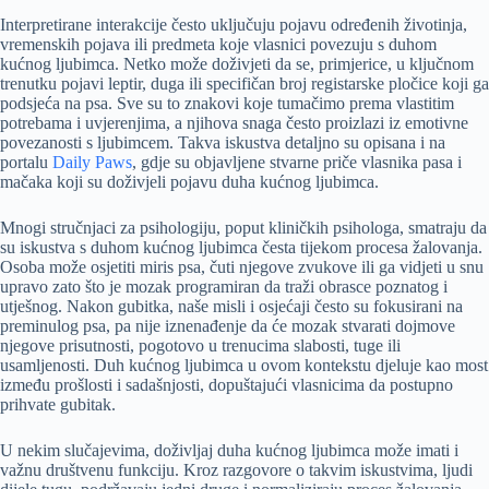
Interpretirane interakcije često uključuju pojavu određenih životinja,
vremenskih pojava ili predmeta koje vlasnici povezuju s duhom
kućnog ljubimca. Netko može doživjeti da se, primjerice, u ključnom
trenutku pojavi leptir, duga ili specifičan broj registarske pločice koji ga
podsjeća na psa. Sve su to znakovi koje tumačimo prema vlastitim
potrebama i uvjerenjima, a njihova snaga često proizlazi iz emotivne
povezanosti s ljubimcem. Takva iskustva detaljno su opisana i na
portalu
Daily Paws
, gdje su objavljene stvarne priče vlasnika pasa i
mačaka koji su doživjeli pojavu duha kućnog ljubimca.
Mnogi stručnjaci za psihologiju, poput kliničkih psihologa, smatraju da
su iskustva s duhom kućnog ljubimca česta tijekom procesa žalovanja.
Osoba može osjetiti miris psa, čuti njegove zvukove ili ga vidjeti u snu
upravo zato što je mozak programiran da traži obrasce poznatog i
utješnog. Nakon gubitka, naše misli i osjećaji često su fokusirani na
preminulog psa, pa nije iznenađenje da će mozak stvarati dojmove
njegove prisutnosti, pogotovo u trenucima slabosti, tuge ili
usamljenosti. Duh kućnog ljubimca u ovom kontekstu djeluje kao most
između prošlosti i sadašnjosti, dopuštajući vlasnicima da postupno
prihvate gubitak.
U nekim slučajevima, doživljaj duha kućnog ljubimca može imati i
važnu društvenu funkciju. Kroz razgovore o takvim iskustvima, ljudi