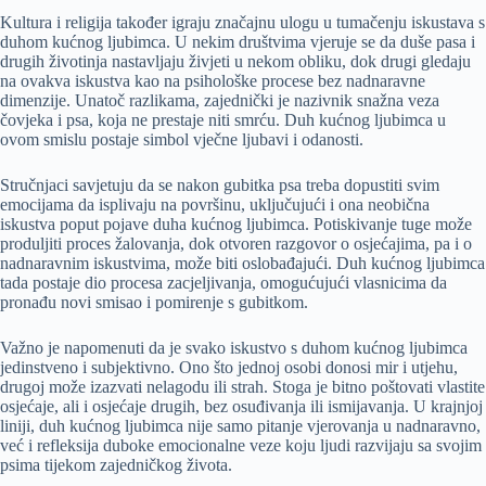
Kultura i religija također igraju značajnu ulogu u tumačenju iskustava s
duhom kućnog ljubimca. U nekim društvima vjeruje se da duše pasa i
drugih životinja nastavljaju živjeti u nekom obliku, dok drugi gledaju
na ovakva iskustva kao na psihološke procese bez nadnaravne
dimenzije. Unatoč razlikama, zajednički je nazivnik snažna veza
čovjeka i psa, koja ne prestaje niti smrću. Duh kućnog ljubimca u
ovom smislu postaje simbol vječne ljubavi i odanosti.
Stručnjaci savjetuju da se nakon gubitka psa treba dopustiti svim
emocijama da isplivaju na površinu, uključujući i ona neobična
iskustva poput pojave duha kućnog ljubimca. Potiskivanje tuge može
produljiti proces žalovanja, dok otvoren razgovor o osjećajima, pa i o
nadnaravnim iskustvima, može biti oslobađajući. Duh kućnog ljubimca
tada postaje dio procesa zacjeljivanja, omogućujući vlasnicima da
pronađu novi smisao i pomirenje s gubitkom.
Važno je napomenuti da je svako iskustvo s duhom kućnog ljubimca
jedinstveno i subjektivno. Ono što jednoj osobi donosi mir i utjehu,
drugoj može izazvati nelagodu ili strah. Stoga je bitno poštovati vlastite
osjećaje, ali i osjećaje drugih, bez osuđivanja ili ismijavanja. U krajnjoj
liniji, duh kućnog ljubimca nije samo pitanje vjerovanja u nadnaravno,
već i refleksija duboke emocionalne veze koju ljudi razvijaju sa svojim
psima tijekom zajedničkog života.