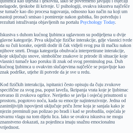
ljubimca kao utješna i ljekovita, iako se povremeno javljaju i osjećaji
nelagode, tjeskobe ili krivnje. U psihologiji, ovakva iskustva najčešće
se tumače kao dio procesa tugovanja, odnosno kao način na koji um
nastoji pronaći smisao i pomirenje nakon gubitka, što potvrđuju i
rezultati istraživanja objavljenih na portalu
Psychology Today
.
Iskustva s duhom kućnog ljubimca uglavnom su podijeljena u dvije
glavne kategorije. Prva uključuje fizičke interakcije, gdje vlasnici tvrde
da su čuli korake, osjetili dodir ili čak vidjeli svog psa ili mačku nakon
njihove smrti. Druga kategorija obuhvaća interpretirane interakcije,
koje uključuju snove, simbolične znakove iz prirode ili situacije koje
vlasnici tumače kao poruku ili znak od svog preminulog psa. Duh
kućnog ljubimca u ovakvim slučajevima najčešće se pojavljuje kao
znak podrške, utjehe ili potvrde da je sve u redu.
Kod fizičkih interakcija, ispitanici često opisuju da čuju zvukove
specifične za svog psa, poput laveža, škripanja vrata koje je ljubimac
otvarao ili zvukova ogrlice. Nerijetko se javlja i osjećaj prisutnosti u
prostoru, pogotovo noću, kada su emocije najintenzivnije. Jedna od
zanimljivijih ispovijesti uključuje priču žene koja je sanjala kako je
njezin preminuli pas polizao po bradi i kad se probudila, osjećala je
stvarnu vlagu na tom dijelu lica. Iako se ovakva iskustva ne mogu
znanstveno dokazati, za pojedinca imaju snažnu emocionalnu
vrijednost.