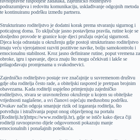
ravnopravne raspodjele zadataka, zajedničko roditeljstvo
podrazumijeva i redovitu komunikaciju, usklađivanje odgojnih metoda
te kontinuiranu podršku između partnera.
Strukturirano roditeljstvo je dodatni korak prema stvaranju sigurnog i
poticajnog doma. To uključuje jasno postavljena pravila, rutine koje se
dosljedno provode te granice koje djeci pružaju osjećaj sigurnosti.
Djeca koja odrastaju u okruženju gdje postoji strukturirano roditeljstvo
imaju veću vjerojatnost razviti pozitivne navike, bolju samokontrolu i
emocionalnu stabilnost. Kroz jasno definirane rutine, poput vremena za
obroke, igru i spavanje, djeca znaju što mogu očekivati i lakše se
prilagođavaju promjenama u svakodnevici.
Zajedničko roditeljstvo postaje sve značajnije u suvremenom društvu
gdje oba roditelja često rade, a obiteljski raspored je pretrpan brojnim
obavezama. Kada roditelji uspješno primjenjuju zajedničko
roditeljstvo, stvara se uravnoteženo okruženje u kojem su obiteljske
vrijednosti naglašene, a svi članovi osjećaju međusobnu podršku.
Ovakav način odgoja smanjuje rizik od izgaranja roditelja, što
potvrđuju i istraživanja poput onog objavljenog na portalu
[Roditelji.hr](https://www.roditelji.hr), gdje se ističe kako djeca čiji
roditelji ravnopravno dijele odgovornosti pokazuju manje
emocionalnih i ponašajnih poteškoća.