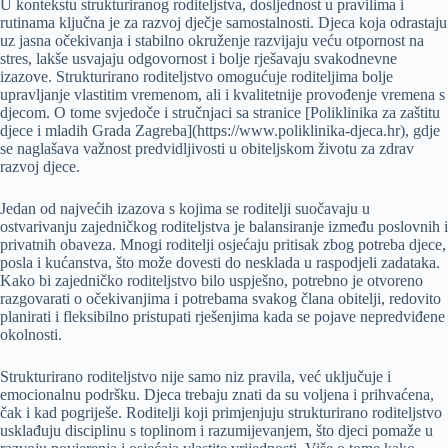
U kontekstu strukturiranog roditeljstva, dosljednost u pravilima i
rutinama ključna je za razvoj dječje samostalnosti. Djeca koja odrastaju
uz jasna očekivanja i stabilno okruženje razvijaju veću otpornost na
stres, lakše usvajaju odgovornost i bolje rješavaju svakodnevne
izazove. Strukturirano roditeljstvo omogućuje roditeljima bolje
upravljanje vlastitim vremenom, ali i kvalitetnije provođenje vremena s
djecom. O tome svjedoče i stručnjaci sa stranice [Poliklinika za zaštitu
djece i mladih Grada Zagreba](https://www.poliklinika-djeca.hr), gdje
se naglašava važnost predvidljivosti u obiteljskom životu za zdrav
razvoj djece.
Jedan od najvećih izazova s kojima se roditelji suočavaju u
ostvarivanju zajedničkog roditeljstva je balansiranje između poslovnih i
privatnih obaveza. Mnogi roditelji osjećaju pritisak zbog potreba djece,
posla i kućanstva, što može dovesti do nesklada u raspodjeli zadataka.
Kako bi zajedničko roditeljstvo bilo uspješno, potrebno je otvoreno
razgovarati o očekivanjima i potrebama svakog člana obitelji, redovito
planirati i fleksibilno pristupati rješenjima kada se pojave nepredviđene
okolnosti.
Strukturirano roditeljstvo nije samo niz pravila, već uključuje i
emocionalnu podršku. Djeca trebaju znati da su voljena i prihvaćena,
čak i kad pogriješe. Roditelji koji primjenjuju strukturirano roditeljstvo
usklađuju disciplinu s toplinom i razumijevanjem, što djeci pomaže u