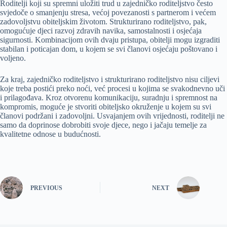
Roditelji koji su spremni uložiti trud u zajedničko roditeljstvo često
svjedoče o smanjenju stresa, većoj povezanosti s partnerom i većem
zadovoljstvu obiteljskim životom. Strukturirano roditeljstvo, pak,
omogućuje djeci razvoj zdravih navika, samostalnosti i osjećaja
sigurnosti. Kombinacijom ovih dvaju pristupa, obitelji mogu izgraditi
stabilan i poticajan dom, u kojem se svi članovi osjećaju poštovano i
voljeno.
Za kraj, zajedničko roditeljstvo i strukturirano roditeljstvo nisu ciljevi
koje treba postići preko noći, već procesi u kojima se svakodnevno uči
i prilagođava. Kroz otvorenu komunikaciju, suradnju i spremnost na
kompromis, moguće je stvoriti obiteljsko okruženje u kojem su svi
članovi podržani i zadovoljni. Usvajanjem ovih vrijednosti, roditelji ne
samo da doprinose dobrobiti svoje djece, nego i jačaju temelje za
kvalitetne odnose u budućnosti.
PREVIOUS
NEXT