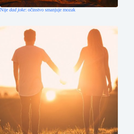
Nije
dad joke
: očinstvo smanjuje mozak