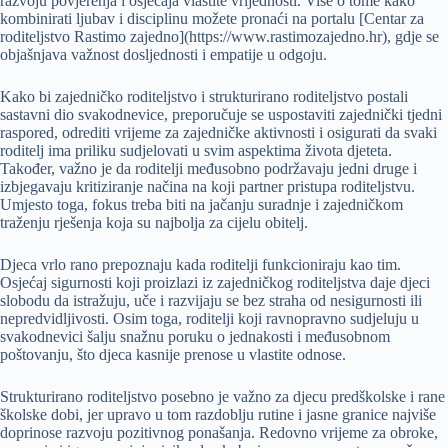
razvoju povjerenja i osjećaja vlastite vrijednosti. Više o tome kako
kombinirati ljubav i disciplinu možete pronaći na portalu [Centar za
roditeljstvo Rastimo zajedno](https://www.rastimozajedno.hr), gdje se
objašnjava važnost dosljednosti i empatije u odgoju.
Kako bi zajedničko roditeljstvo i strukturirano roditeljstvo postali
sastavni dio svakodnevice, preporučuje se uspostaviti zajednički tjedni
raspored, odrediti vrijeme za zajedničke aktivnosti i osigurati da svaki
roditelj ima priliku sudjelovati u svim aspektima života djeteta.
Također, važno je da roditelji međusobno podržavaju jedni druge i
izbjegavaju kritiziranje načina na koji partner pristupa roditeljstvu.
Umjesto toga, fokus treba biti na jačanju suradnje i zajedničkom
traženju rješenja koja su najbolja za cijelu obitelj.
Djeca vrlo rano prepoznaju kada roditelji funkcioniraju kao tim.
Osjećaj sigurnosti koji proizlazi iz zajedničkog roditeljstva daje djeci
slobodu da istražuju, uče i razvijaju se bez straha od nesigurnosti ili
nepredvidljivosti. Osim toga, roditelji koji ravnopravno sudjeluju u
svakodnevici šalju snažnu poruku o jednakosti i međusobnom
poštovanju, što djeca kasnije prenose u vlastite odnose.
Strukturirano roditeljstvo posebno je važno za djecu predškolske i rane
školske dobi, jer upravo u tom razdoblju rutine i jasne granice najviše
doprinose razvoju pozitivnog ponašanja. Redovno vrijeme za obroke,