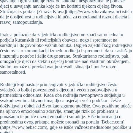
spavanje i igru smanjuje rizik od sukoba i nesporazuma, te pomaže
djeci u usvajanju navika koje će im koristiti tijekom cijelog života.
Stručnjaci s portala [Zdrava Krava](https://www.zdravakrava.hr) ističu
da je dosljednost u roditeljstvu ključna za emocionalni razvoj djeteta i
razvoj samopouzdanja.
Praksa pokazuje da zajedničko roditeljstvo ne znači samo jednaku
podjelu kućanskih ili roditeljskih obaveza, nego i spremnost na
suradnju i dogovor oko važnih odluka. Uspjeh zajedničkog roditeljstva
često ovisi o komunikaciji između roditelja i spremnosti da se saslušaju
i razumiju potrebe i želje druge strane. Strukturirano roditeljstvo, pak,
omogućuje djeci da steknu osjećaj kontrole nad vlastitim okruženjem,
što im pomaže u prevladavanju stresnih situacija i potiče razvoj
samostalnosti.
Roditelji koji nastoje primjenjivati zajedničko roditeljstvo često
svjedoče o boljoj povezanosti s djecom i većem zadovoljstvu u
partnerskim odnosima. Kada oba roditelja ravnopravno sudjeluju u
svakodnevnim aktivnostima, djeca osjećaju veću podršku i češće
doživljavaju obiteljski život kao sigurno utočište. Ovo pozitivno utječe
na njihovo emocionalno zdravlje, smanjuje rizik od problema u
ponašanju te potiče razvoj empatije i suradnje. Više informacija o
prednostima ovog pristupa možete pronaći na portalu [Bebac.com]
(https://www.bebac.com), gdje se ističe važnost međusobne podrške u
obitelji.