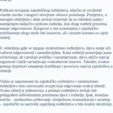
Prilikom usvajanja zajedničkog roditeljstva, ključno je osvijestiti
vlastite navike i moguće nesvjesne obrasce ponašanja. Primjerice, u
mnogim obiteljima i dalje postoji uvjerenje da su određeni zadaci
namijenjeni isključivo jednom roditelju, dok drugi roditelj preuzima
manje odgovornosti. Razgovor o tim uvjerenjima i zajedničko
redefiniranje uloga može biti izazovno, ali i izrazito korisno za cijelu
obitelj.
U obiteljima gdje se njeguje strukturirano roditeljstvo, djeca ranije uče
važnost odgovornosti i samodiscipline. Kada roditelji postavljaju jasna
očekivanja, ali i pružaju podršku i razumijevanje, djeca stječu osjećaj
sigurnosti i lakše savladavaju svakodnevne izazove. Također, ovakav
pristup doprinosi smanjenju konflikata i povećava osjećaj zajedništva u
obitelji.
Važno je napomenuti da zajedničko roditeljstvo i strukturirano
roditeljstvo nisu univerzalni recepti koji odgovaraju svakoj obitelji.
Svaka obitelj je jedinstvena, a pristupi roditeljstvu trebaju biti
prilagođeni individualnim potrebama djece i roditelja. Ipak, temeljna
načela – međusobno poštovanje, dosljednost, komunikacija i suradnja
– zajednički su nazivnik uspješnog roditeljstva u bilo kojem okruženju.