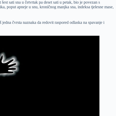
st sati sna u četvrtak pa deset sati u petak, bio je povezan s
ika, poput apneje u snu, kroničnog manjka sna, indeksa tjelesne mase,
oš jedna čvrsta naznaka da redovit raspored odlaska na spavanje i