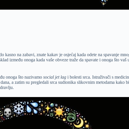
ni do kasno na zabavi, znate kakav je osjećaj kada odete na spavanje mn
klad između onoga kada vaše obveze traže da spavate i onoga što vaš unu
zmeđu onoga što nazivamo
social jet lag
i bolesti srca. Istraživači s medic
ana, a zatim su pregledali srca sudionika slikovnim metodama kako bi pr
dravlju.