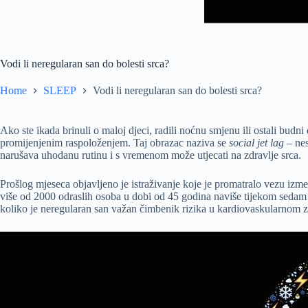
Vodi li neregularan san do bolesti srca?
Home
SLEEP
Vodi li neregularan san do bolesti srca?
Ako ste ikada brinuli o maloj djeci, radili noćnu smjenu ili ostali bud
promijenjenim raspoloženjem. Taj obrazac naziva se
social jet lag
– nes
narušava uhodanu rutinu i s vremenom može utjecati na zdravlje srca.
Prošlog mjeseca objavljeno je istraživanje koje je promatralo vezu i
više od 2000 odraslih osoba u dobi od 45 godina naviše tijekom sedam d
koliko je neregularan san važan čimbenik rizika u kardiovaskularnom z