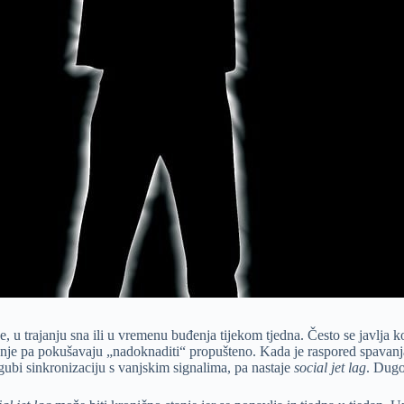
 u trajanju sna ili u vremenu buđenja tijekom tjedna. Često se javlja k
anje pa pokušavaju „nadoknaditi“ propušteno. Kada je raspored spavanja n
ubi sinkronizaciju s vanjskim signalima, pa nastaje
social jet lag
. Dugo