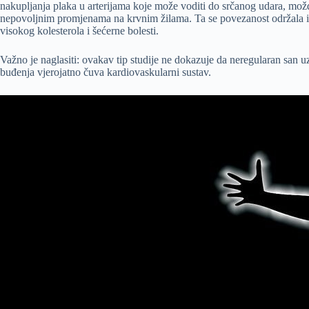
nakupljanja plaka u arterijama koje može voditi do srčanog udara, možda
nepovoljnim promjenama na krvnim žilama. Ta se povezanost održala i na
visokog kolesterola i šećerne bolesti.
Važno je naglasiti: ovakav tip studije ne dokazuje da neregularan san u
buđenja vjerojatno čuva kardiovaskularni sustav.