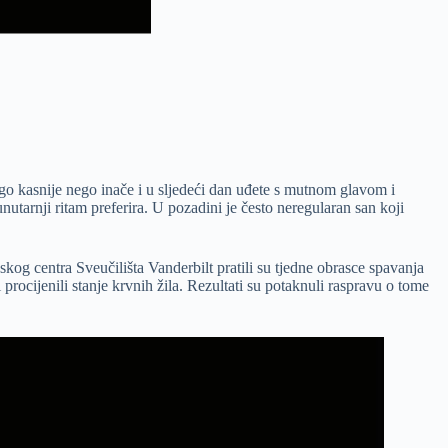
ogo kasnije nego inače i u sljedeći dan uđete s mutnom glavom i
tarnji ritam preferira. U pozadini je često neregularan san koji
inskog centra Sveučilišta Vanderbilt pratili su tjedne obrasce spavanja
ocijenili stanje krvnih žila. Rezultati su potaknuli raspravu o tome