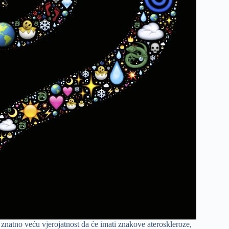
 znatno veću vjerojatnost da će imati znakove ateroskleroze,