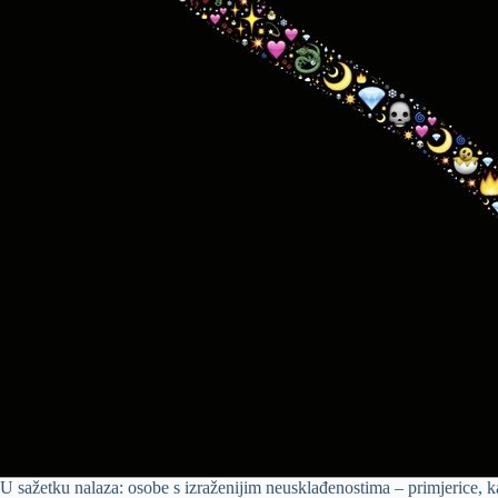
U sažetku nalaza: osobe s izraženijim neusklađenostima – primjerice, ka