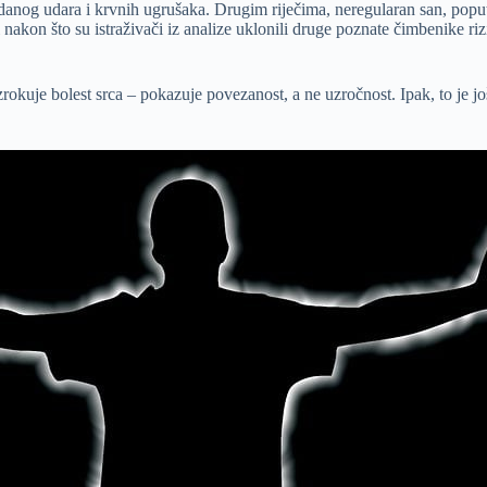
nog udara i krvnih ugrušaka. Drugim riječima, neregularan san, poput še
kon što su istraživači iz analize uklonili druge poznate čimbenike riz
zrokuje bolest srca – pokazuje povezanost, a ne uzročnost. Ipak, to je j