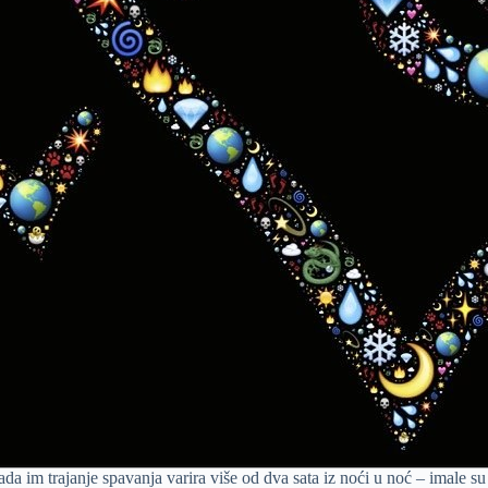
da im trajanje spavanja varira više od dva sata iz noći u noć – imale su