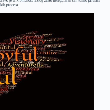
pravo je ta kroničnost razlog zašto neregularan san toliko privlači
ških procesa.