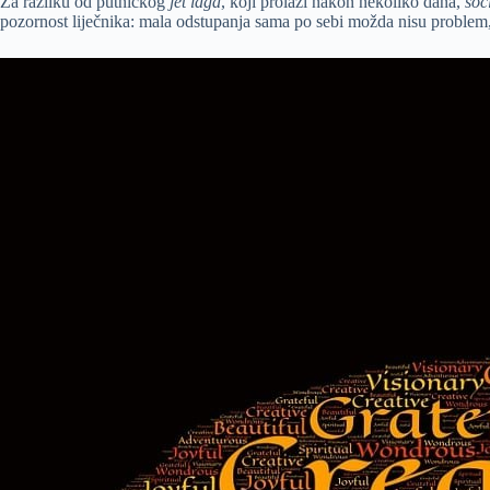
Za razliku od putničkog
jet laga
, koji prolazi nakon nekoliko dana,
soci
pozornost liječnika: mala odstupanja sama po sebi možda nisu problem, al