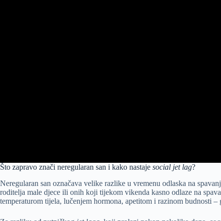
Što zapravo znači neregularan san i kako nastaje
social jet lag
?
Neregularan san označava velike razlike u vremenu odlaska na spavanje,
roditelja male djece ili onih koji tijekom vikenda kasno odlaze na spav
temperaturom tijela, lučenjem hormona, apetitom i razinom budnosti – g