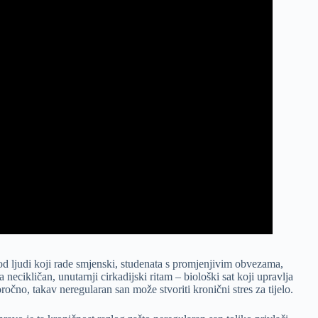
od ljudi koji rade smjenski, studenata s promjenjivim obvezama,
ecikličan, unutarnji cirkadijski ritam – biološki sat koji upravlja
ročno, takav neregularan san može stvoriti kronični stres za tijelo.