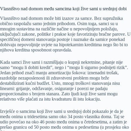
Vlasništvo nad domom među samcima koji žive sami u srednjoj dobi
Vlasništvo nad domom može biti izazov za samce. Bez supružnika
obično raspolažu samo jednim prihodom. Osim toga, samci su u
mnogim sustavima na različite načine u nepovoljnijem položaju,
uključujući zakone, politike i prakse koje favoriziraju bračne parove. U
specifičnoj domeni stanovanja postoje i naznake da samice ponekad
dobivaju nepovoljnije uvjete na hipotekarnim kreditima nego što bi to
njihova kreditna sposobnost opravdala.
Kada samci žive sami i razmišljaju o kupnji nekretnine, pitanje nije
samo “mogu li dobiti kredit”, nego i “mogu li sigurno podnijeti rizik”.
Jedan prihod znači manju amortizaciju šokova: iznenadni trošak,
razdoblje nezaposlenosti ili zdravstveni problem mogu brže
destabilizirati kućni budžet. Usto, mnogi troškovi stanovanja nisu
linearni: grijanje, održavanje, osiguranje i porezi ne padaju
proporcionalno s brojem stanara. Zato ljudi koji žive sami mogu
relativno više plaćati za istu kvadraturu ili istu lokaciju.
Izvješće o samcima koji žive sami u srednjoj dobi pokazalo je da je
među onima u tridesetima samo oko 34 posto vlasnika doma. Taj se
udio povećao na oko 46 posto među onima u četrdesetima, a zatim je
prešao granicu od 50 posto među onima u pedesetima (u prosjeku oko