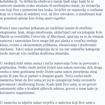
kohabitaciji. Ta definicija obuhvaća manje ljudi nego kada bi se
samcem smatralo svako neudano ili neoženjeno stanje, jer izostavlja
one koji žive s partnerom bez braka. Izvješće ne raspravlja o osobama
koje su u braku ili stabilnoj vezi, ali žive odvojeno, u aranžmanu koji
se ponekad opisuje kao
living apart together
.
Podaci nisu zasebno prikazani po različitim rasnim ili etničkim
skupinama. Ipak, druga istraživanja, uključujući rad sociologinje Kris
Marsh sa sveučilišta
University of Maryland
, upućuju na to da ostanak
samcem i samostalan život mogu biti put ulaska u crnačku srednju
klasu, ovisno o ekonomskim prilikama, obrazovanju i društvenim
mrežama. Takvi nalazi podsjećaju da se iza iste statističke kategorije
može skrivati vrlo različita društvena dinamika.
U srednjoj dobi status samca i način stanovanja često su povezani s
prijelazima. Netko može početi živjeti sam nakon razvoda, dok druga
osoba u istim godinama može živjeti sama nakon preseljenja zbog
posla ili zato što je partner u drugom gradu. Treća osoba može
namjerno birati da živi sama jer joj to omogućuje bolju ravnotežu
privatnosti i društvenog života. Kada ljudi žive sami, to ne govori
automatski ništa o kvaliteti njihovih odnosa; govori o tome kako je
kućanstvo organizirano.
U nastavku su ključni nalazi izvješća o samcima koji žive sami u