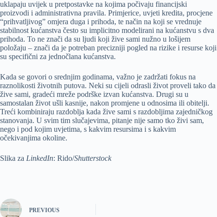
uklapaju uvijek u pretpostavke na kojima počivaju financijski
proizvodi i administrativna pravila. Primjerice, uvjeti kredita, procjene
“prihvatljivog” omjera duga i prihoda, te način na koji se vrednuje
stabilnost kućanstva često su implicitno modelirani na kućanstvu s dva
prihoda. To ne znači da su ljudi koji žive sami nužno u lošijem
položaju – znači da je potreban precizniji pogled na rizike i resurse koji
su specifični za jednočlana kućanstva.
Kada se govori o srednjim godinama, važno je zadržati fokus na
raznolikosti životnih putova. Neki su cijeli odrasli život proveli tako da
žive sami, gradeći mreže podrške izvan kućanstva. Drugi su u
samostalan život ušli kasnije, nakon promjene u odnosima ili obitelji.
Treći kombiniraju razdoblja kada žive sami s razdobljima zajedničkog
stanovanja. U svim tim slučajevima, pitanje nije samo tko živi sam,
nego i pod kojim uvjetima, s kakvim resursima i s kakvim
očekivanjima okoline.
Slika za
LinkedIn
: Rido/
Shutterstock
PREVIOUS