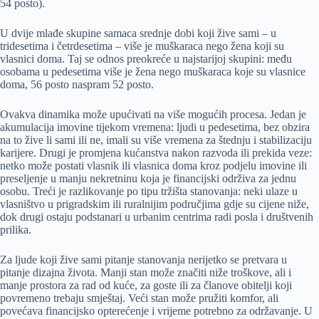
54 posto).
U dvije mlađe skupine samaca srednje dobi koji žive sami – u
tridesetima i četrdesetima – više je muškaraca nego žena koji su
vlasnici doma. Taj se odnos preokreće u najstarijoj skupini: među
osobama u pedesetima više je žena nego muškaraca koje su vlasnice
doma, 56 posto naspram 52 posto.
Ovakva dinamika može upućivati na više mogućih procesa. Jedan je
akumulacija imovine tijekom vremena: ljudi u pedesetima, bez obzira
na to žive li sami ili ne, imali su više vremena za štednju i stabilizaciju
karijere. Drugi je promjena kućanstva nakon razvoda ili prekida veze:
netko može postati vlasnik ili vlasnica doma kroz podjelu imovine ili
preseljenje u manju nekretninu koja je financijski održiva za jednu
osobu. Treći je razlikovanje po tipu tržišta stanovanja: neki ulaze u
vlasništvo u prigradskim ili ruralnijim područjima gdje su cijene niže,
dok drugi ostaju podstanari u urbanim centrima radi posla i društvenih
prilika.
Za ljude koji žive sami pitanje stanovanja nerijetko se pretvara u
pitanje dizajna života. Manji stan može značiti niže troškove, ali i
manje prostora za rad od kuće, za goste ili za članove obitelji koji
povremeno trebaju smještaj. Veći stan može pružiti komfor, ali
povećava financijsko opterećenje i vrijeme potrebno za održavanje. U