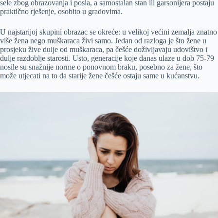
sele zbog obrazovanja i posla, a samostalan stan ili garsonijera postaju
praktično rješenje, osobito u gradovima.
U najstarijoj skupini obrazac se okreće: u velikoj većini zemalja znatno
više žena nego muškaraca živi samo. Jedan od razloga je što žene u
prosjeku žive dulje od muškaraca, pa češće doživljavaju udovištvo i
dulje razdoblje starosti. Usto, generacije koje danas ulaze u dob 75-79
nosile su snažnije norme o ponovnom braku, posebno za žene, što
može utjecati na to da starije žene češće ostaju same u kućanstvu.