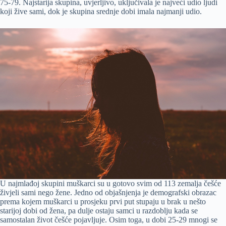
75-79. Najstarija skupina, uvjerljivo, uključivala je najveći udio ljudi
koji žive sami, dok je skupina srednje dobi imala najmanji udio.
U najmlađoj skupini muškarci su u gotovo svim od 113 zemalja češće
živjeli sami nego žene. Jedno od objašnjenja je demografski obrazac
prema kojem muškarci u prosjeku prvi put stupaju u brak u nešto
starijoj dobi od žena, pa dulje ostaju samci u razdoblju kada se
samostalan život češće pojavljuje. Osim toga, u dobi 25-29 mnogi se