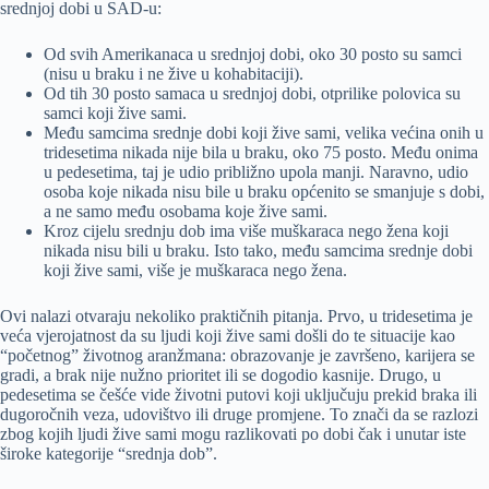
srednjoj dobi u SAD-u:
Od svih Amerikanaca u srednjoj dobi, oko 30 posto su samci
(nisu u braku i ne žive u kohabitaciji).
Od tih 30 posto samaca u srednjoj dobi, otprilike polovica su
samci koji žive sami.
Među samcima srednje dobi koji žive sami, velika većina onih u
tridesetima nikada nije bila u braku, oko 75 posto. Među onima
u pedesetima, taj je udio približno upola manji. Naravno, udio
osoba koje nikada nisu bile u braku općenito se smanjuje s dobi,
a ne samo među osobama koje žive sami.
Kroz cijelu srednju dob ima više muškaraca nego žena koji
nikada nisu bili u braku. Isto tako, među samcima srednje dobi
koji žive sami, više je muškaraca nego žena.
Ovi nalazi otvaraju nekoliko praktičnih pitanja. Prvo, u tridesetima je
veća vjerojatnost da su ljudi koji žive sami došli do te situacije kao
“početnog” životnog aranžmana: obrazovanje je završeno, karijera se
gradi, a brak nije nužno prioritet ili se dogodio kasnije. Drugo, u
pedesetima se češće vide životni putovi koji uključuju prekid braka ili
dugoročnih veza, udovištvo ili druge promjene. To znači da se razlozi
zbog kojih ljudi žive sami mogu razlikovati po dobi čak i unutar iste
široke kategorije “srednja dob”.