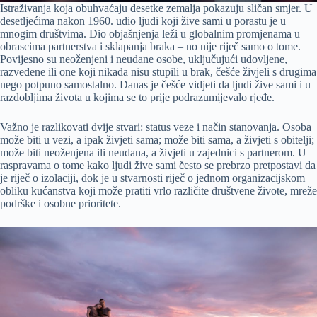
Istraživanja koja obuhvaćaju desetke zemalja pokazuju sličan smjer. U
desetljećima nakon 1960. udio ljudi koji žive sami u porastu je u
mnogim društvima. Dio objašnjenja leži u globalnim promjenama u
obrascima partnerstva i sklapanja braka – no nije riječ samo o tome.
Povijesno su neoženjeni i neudane osobe, uključujući udovljene,
razvedene ili one koji nikada nisu stupili u brak, češće živjeli s drugima
nego potpuno samostalno. Danas je češće vidjeti da ljudi žive sami i u
razdobljima života u kojima se to prije podrazumijevalo rjeđe.
Važno je razlikovati dvije stvari: status veze i način stanovanja. Osoba
može biti u vezi, a ipak živjeti sama; može biti sama, a živjeti s obitelji;
može biti neoženjena ili neudana, a živjeti u zajednici s partnerom. U
raspravama o tome kako ljudi žive sami često se prebrzo pretpostavi da
je riječ o izolaciji, dok je u stvarnosti riječ o jednom organizacijskom
obliku kućanstva koji može pratiti vrlo različite društvene živote, mreže
podrške i osobne prioritete.