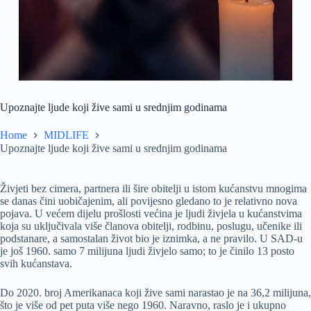
Upoznajte ljude koji žive sami u srednjim godinama
Home
MIDLIFE
Upoznajte ljude koji žive sami u srednjim godinama
Živjeti bez cimera, partnera ili šire obitelji u istom kućanstvu mnogima
se danas čini uobičajenim, ali povijesno gledano to je relativno nova
pojava. U većem dijelu prošlosti većina je ljudi živjela u kućanstvima
koja su uključivala više članova obitelji, rodbinu, poslugu, učenike ili
podstanare, a samostalan život bio je iznimka, a ne pravilo. U SAD-u
je još 1960. samo 7 milijuna ljudi živjelo samo; to je činilo 13 posto
svih kućanstava.
Do 2020. broj Amerikanaca koji žive sami narastao je na 36,2 milijuna,
što je više od pet puta više nego 1960. Naravno, raslo je i ukupno