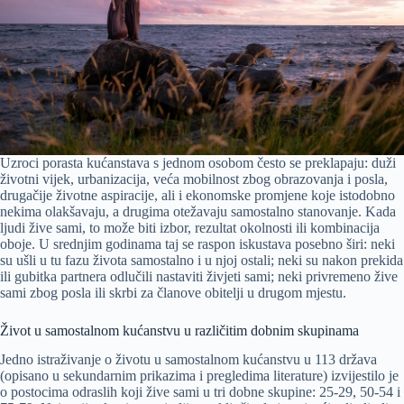
Uzroci porasta kućanstava s jednom osobom često se preklapaju: duži
životni vijek, urbanizacija, veća mobilnost zbog obrazovanja i posla,
drugačije životne aspiracije, ali i ekonomske promjene koje istodobno
nekima olakšavaju, a drugima otežavaju samostalno stanovanje. Kada
ljudi žive sami, to može biti izbor, rezultat okolnosti ili kombinacija
oboje. U srednjim godinama taj se raspon iskustava posebno širi: neki
su ušli u tu fazu života samostalno i u njoj ostali; neki su nakon prekida
ili gubitka partnera odlučili nastaviti živjeti sami; neki privremeno žive
sami zbog posla ili skrbi za članove obitelji u drugom mjestu.
Život u samostalnom kućanstvu u različitim dobnim skupinama
Jedno istraživanje o životu u samostalnom kućanstvu u 113 država
(opisano u sekundarnim prikazima i pregledima literature) izvijestilo je
o postocima odraslih koji žive sami u tri dobne skupine: 25-29, 50-54 i