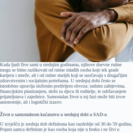
Kada ljudi žive sami u srednjim godinama, njihove dnevne rutine
mogu se bitno razlikovati od rutine mlađih osoba koje tek grade
karijeru i mreže, ali i od rutine starijih koji se suočavaju s drugačijim
zdravstvenim i socijalnim potrebama. U srednjoj dobi često se
istodobno upravlja složenim portfeljem obveza: radnim zahtjevima,
financijskim planiranjem, skrbi za djecu ili roditelje, te održavanjem
prijateljstava i zajednice. Samostalan život u toj fazi može biti izvor
autonomije, ali i logistički izazov.
Život u samostalnom kućanstvu u srednjoj dobi u SAD-u
U izvješću je srednja dob definirana kao razdoblje od 30 do 59 godina.
Pojam samca definiran je kao osoba koja nije u braku i ne živi u