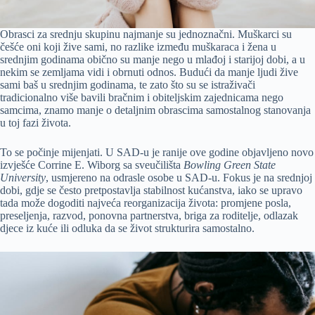
Obrasci za srednju skupinu najmanje su jednoznačni. Muškarci su
češće oni koji žive sami, no razlike između muškaraca i žena u
srednjim godinama obično su manje nego u mlađoj i starijoj dobi, a u
nekim se zemljama vidi i obrnuti odnos. Budući da manje ljudi žive
sami baš u srednjim godinama, te zato što su se istraživači
tradicionalno više bavili bračnim i obiteljskim zajednicama nego
samcima, znamo manje o detaljnim obrascima samostalnog stanovanja
u toj fazi života.
To se počinje mijenjati. U SAD-u je ranije ove godine objavljeno novo
izvješće Corrine E. Wiborg sa sveučilišta
Bowling Green State
University
, usmjereno na odrasle osobe u SAD-u. Fokus je na srednjoj
dobi, gdje se često pretpostavlja stabilnost kućanstva, iako se upravo
tada može dogoditi najveća reorganizacija života: promjene posla,
preseljenja, razvod, ponovna partnerstva, briga za roditelje, odlazak
djece iz kuće ili odluka da se život strukturira samostalno.