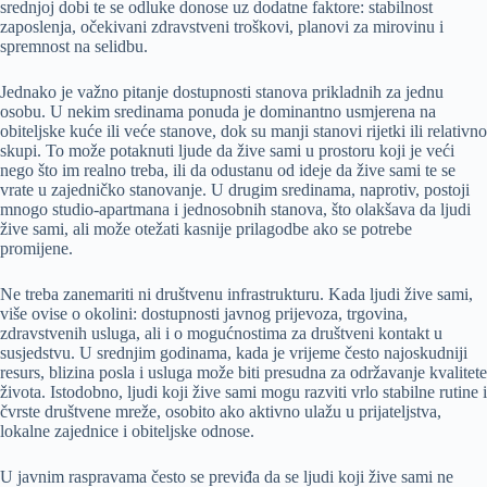
srednjoj dobi te se odluke donose uz dodatne faktore: stabilnost
zaposlenja, očekivani zdravstveni troškovi, planovi za mirovinu i
spremnost na selidbu.
Jednako je važno pitanje dostupnosti stanova prikladnih za jednu
osobu. U nekim sredinama ponuda je dominantno usmjerena na
obiteljske kuće ili veće stanove, dok su manji stanovi rijetki ili relativno
skupi. To može potaknuti ljude da žive sami u prostoru koji je veći
nego što im realno treba, ili da odustanu od ideje da žive sami te se
vrate u zajedničko stanovanje. U drugim sredinama, naprotiv, postoji
mnogo studio-apartmana i jednosobnih stanova, što olakšava da ljudi
žive sami, ali može otežati kasnije prilagodbe ako se potrebe
promijene.
Ne treba zanemariti ni društvenu infrastrukturu. Kada ljudi žive sami,
više ovise o okolini: dostupnosti javnog prijevoza, trgovina,
zdravstvenih usluga, ali i o mogućnostima za društveni kontakt u
susjedstvu. U srednjim godinama, kada je vrijeme često najoskudniji
resurs, blizina posla i usluga može biti presudna za održavanje kvalitete
života. Istodobno, ljudi koji žive sami mogu razviti vrlo stabilne rutine i
čvrste društvene mreže, osobito ako aktivno ulažu u prijateljstva,
lokalne zajednice i obiteljske odnose.
U javnim raspravama često se previđa da se ljudi koji žive sami ne