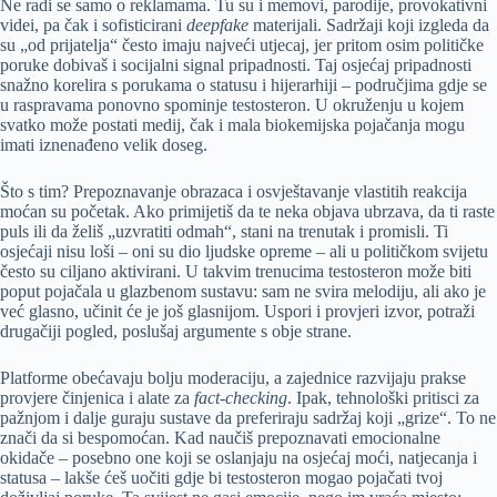
Ne radi se samo o reklamama. Tu su i memovi, parodije, provokativni
videi, pa čak i sofisticirani
deepfake
materijali. Sadržaji koji izgleda da
su „od prijatelja“ često imaju najveći utjecaj, jer pritom osim političke
poruke dobivaš i socijalni signal pripadnosti. Taj osjećaj pripadnosti
snažno korelira s porukama o statusu i hijerarhiji – područjima gdje se
u raspravama ponovno spominje testosteron. U okruženju u kojem
svatko može postati medij, čak i mala biokemijska pojačanja mogu
imati iznenađeno velik doseg.
Što s tim? Prepoznavanje obrazaca i osvještavanje vlastitih reakcija
moćan su početak. Ako primijetiš da te neka objava ubrzava, da ti raste
puls ili da želiš „uzvratiti odmah“, stani na trenutak i promisli. Ti
osjećaji nisu loši – oni su dio ljudske opreme – ali u političkom svijetu
često su ciljano aktivirani. U takvim trenucima testosteron može biti
poput pojačala u glazbenom sustavu: sam ne svira melodiju, ali ako je
već glasno, učinit će je još glasnijom. Uspori i provjeri izvor, potraži
drugačiji pogled, poslušaj argumente s obje strane.
Platforme obećavaju bolju moderaciju, a zajednice razvijaju prakse
provjere činjenica i alate za
fact-checking
. Ipak, tehnološki pritisci za
pažnjom i dalje guraju sustave da preferiraju sadržaj koji „grize“. To ne
znači da si bespomoćan. Kad naučiš prepoznavati emocionalne
okidače – posebno one koji se oslanjaju na osjećaj moći, natjecanja i
statusa – lakše ćeš uočiti gdje bi testosteron mogao pojačati tvoj