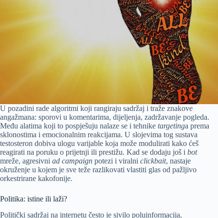
U pozadini rade algoritmi koji rangiraju sadržaj i traže znakove
angažmana: sporovi u komentarima, dijeljenja, zadržavanje pogleda.
Među alatima koji to pospješuju nalaze se i tehnike
targeting
a prema
sklonostima i emocionalnim reakcijama. U slojevima tog sustava
testosteron dobiva ulogu varijable koja može modulirati kako ćeš
reagirati na poruku o prijetnji ili prestižu. Kad se dodaju još i
bot
mreže, agresivni
ad campaign
potezi i viralni
clickbait
, nastaje
okruženje u kojem je sve teže razlikovati vlastiti glas od pažljivo
orkestrirane kakofonije.
Politika: istine ili laži?
Politički sadržaj na internetu često je sivilo poluinformacija,