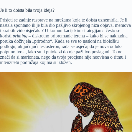
Je li to doista bila tvoja ideja?
Prisjeti se zadnje rasprave na mrežama koja te doista uznemirila. Je li
nastala spontano ili je bila dio pažljivo skrojenog niza objava, memova
i kratkih videoisječaka? U komunikacijskim strategijama često se
koristi
priming
– diskretno pripremanje terena – kako bi se naknadna
poruka doživjela „prirodno“. Kada se sve to nasloni na biološku
podlogu, uključujući testosteron, rađa se osjećaj da je nova odluka
potpuno tvoja, iako su ti putokazi do nje pažljivo poslagani. To ne
znači da si marioneta, nego da tvoja procjena nije neovisna o ritmu i
intenzitetu podražaja kojima si izložen.