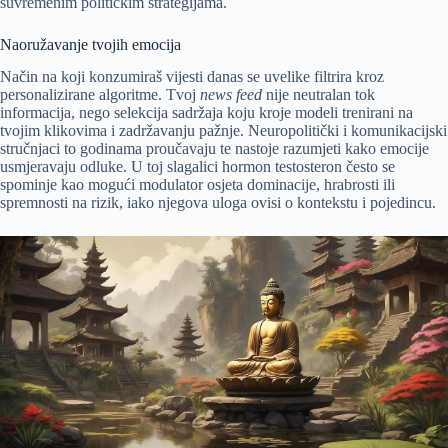
suvremenim političkim strategijama.
Naoružavanje tvojih emocija
Način na koji konzumiraš vijesti danas se uvelike filtrira kroz
personalizirane algoritme. Tvoj
news feed
nije neutralan tok
informacija, nego selekcija sadržaja koju kroje modeli trenirani na
tvojim klikovima i zadržavanju pažnje. Neuropolitički i komunikacijski
stručnjaci to godinama proučavaju te nastoje razumjeti kako emocije
usmjeravaju odluke. U toj slagalici hormon testosteron često se
spominje kao mogući modulator osjeta dominacije, hrabrosti ili
spremnosti na rizik, iako njegova uloga ovisi o kontekstu i pojedincu.