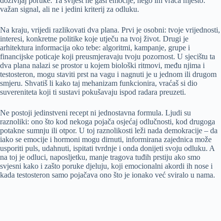
doživljaj poruke. Ta svijest ne gasi emocije, nego im vraća mjesto:
važan signal, ali ne i jedini kriterij za odluku.
Na kraju, vrijedi razlikovati dva plana. Prvi je osobni: tvoje vrijednosti,
interesi, konkretne politike koje utječu na tvoj život. Drugi je
arhitektura informacija oko tebe: algoritmi, kampanje, grupe i
financijske poticaje koji preusmjeravaju tvoju pozornost. U sjecištu ta
dva plana nalazi se prostor u kojem biološki ritmovi, među njima i
testosteron, mogu staviti prst na vagu i nagnuti je u jednom ili drugom
smjeru. Shvatiš li kako taj mehanizam funkcionira, vraćaš si dio
suvereniteta koji ti sustavi pokušavaju ispod radara preuzeti.
Ne postoji jedinstveni recept ni jednostavna formula. Ljudi su
raznoliki: ono što kod nekoga pojača osjećaj odlučnosti, kod drugoga
potakne sumnju ili otpor. U toj raznolikosti leži nada demokracije – da
iako se emocije i hormoni mogu dirnuti, informirana zajednica može
usporiti puls, udahnuti, ispitati tvrdnje i onda donijeti svoju odluku. A
na toj je odluci, naposljetku, manje tragova tuđih prstiju ako smo
svjesni kako i zašto poruke djeluju, koji emocionalni akordi ih nose i
kada testosteron samo pojačava ono što je ionako već sviralo u nama.