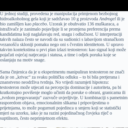
U jednoj studiji, provedena je manipulacija primjenom bezbojnog
hidroalkoholnog gela koji je sadržavao 10 g proizvoda
Androgel
ili je
bio zamišljen kao
placebo
. Uzorak je obuhvatio 136 muškaraca, a
istraživače je zanimalo pojavljuje li se promjena preferencija prema
kandidatima koji naglašavaju red, snagu i odlučnost. U interpretaciji
takvih nalaza često se navodi da su sudionici s labavijom stranačkom
vezanošću skloniji pomaku nego oni s čvrstim identitetom. U upravo
takvim kontekstima u prvi plan izlazi testosteron: kao signal koji može
pojačati osjećaj natjecanja i statusa, a time i odjek poruka koje se
oslanjaju na motiv snage.
Sama činjenica da je u eksperimentu manipuliran testosteron ne znači
da je on „krivac“ za svaku političku odluku – to bi bila pretjerana i
znanstveno neodrživa tvrdnja. No vrijedi razumjeti hipotezu:
testosteron može utjecati na percepciju dominacije i autoriteta, pa bi
kratkotrajno povišenje moglo učiniti da poruke o obrani, granicama ili
„tvrdom pregovaranju“ zazvuče uvjerljivije. U kombinaciji s pametnim
rasporedom objava, emocionalnim slikama i pripovijestima o
prijetnjama, to može pogurnuti pojedinca u smjeru koji se statistički
mjeri na uzorku, iako je na razini pojedinačnog čovjeka riječ o
suptilnom, često neprimjetnom efektu.