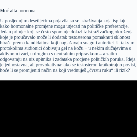
Moć alfa hormona
U posljednjim desetljećima pojavila su se istraživanja koja ispitaju
kako hormonalne promjene mogu utjecati na političke preferencije.
Jedan primjer koji se često spominje dolazi iz istraživačkog okruženja
koje je proučavalo može li dodatak testosterona pomaknuti sklonost
birača prema kandidatima koji naglašavaju snagu i autoritet. U takvim
protokolima sudionici dobivaju gel na kožu – u nekim slučajevima s
aktivnom tvari, u drugima s neutralnim pripravkom – a zatim
odgovaraju na niz upitnika i zadataka procjene političkih poruka. Ideja
je jednostavna, ali provokativna: ako se testosteron kratkotrajno povisi,
hoće li se promijeniti način na koji vrednuješ „čvrstu ruku“ ili rizik?