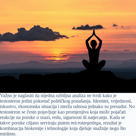
Važno je naglasiti da nijedna ozbiljna analiza ne tvrdi kako je
testosteron jedini pokretač političkog ponašanja. Identitet, vrijednosti,
iskustvo, ekonomska situacija i mreža odnosa jednako su presudni. No
testosteron se često pojavljuje kao promjenjiva koja može pojačati
reakcije na poruke o snazi, redu, sigurnosti ili natjecanju. Kada se
takve poruke ciljano serviraju putem
microtargeting
a, rezultat je
kombinacija biokemije i tehnologije koja djeluje snažnije nego što
mislimo.