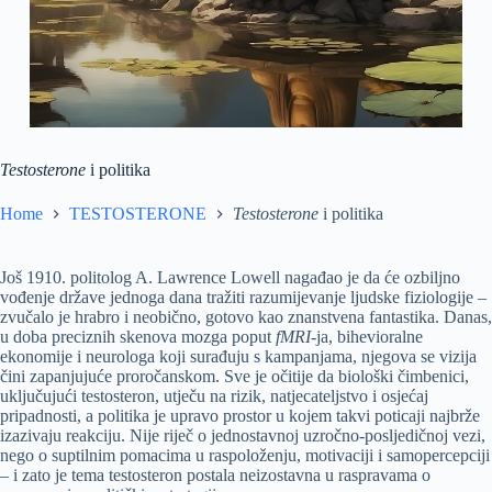
Testosterone
i politika
Home
TESTOSTERONE
Testosterone
i politika
Još 1910. politolog A. Lawrence Lowell nagađao je da će ozbiljno
vođenje države jednoga dana tražiti razumijevanje ljudske fiziologije –
zvučalo je hrabro i neobično, gotovo kao znanstvena fantastika. Danas,
u doba preciznih skenova mozga poput
fMRI
-ja, bihevioralne
ekonomije i neurologa koji surađuju s kampanjama, njegova se vizija
čini zapanjujuće proročanskom. Sve je očitije da biološki čimbenici,
uključujući testosteron, utječu na rizik, natjecateljstvo i osjećaj
pripadnosti, a politika je upravo prostor u kojem takvi poticaji najbrže
izazivaju reakciju. Nije riječ o jednostavnoj uzročno-posljedičnoj vezi,
nego o suptilnim pomacima u raspoloženju, motivaciji i samopercepciji
– i zato je tema testosteron postala neizostavna u raspravama o