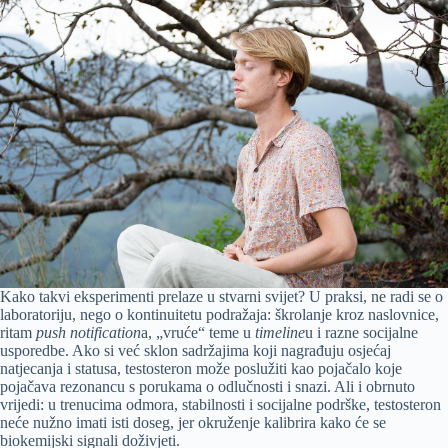
Kako takvi eksperimenti prelaze u stvarni svijet? U praksi, ne radi se o
laboratoriju, nego o kontinuitetu podražaja: škrolanje kroz naslovnice,
ritam
push notification
a, „vruće“ teme u
timeline
u i razne socijalne
usporedbe. Ako si već sklon sadržajima koji nagrađuju osjećaj
natjecanja i statusa, testosteron može poslužiti kao pojačalo koje
pojačava rezonancu s porukama o odlučnosti i snazi. Ali i obrnuto
vrijedi: u trenucima odmora, stabilnosti i socijalne podrške, testosteron
neće nužno imati isti doseg, jer okruženje kalibrira kako će se
biokemijski signali doživjeti.