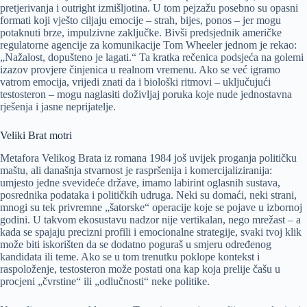
pretjerivanja i outright izmišljotina. U tom pejzažu posebno su opasni
formati koji vješto ciljaju emocije – strah, bijes, ponos – jer mogu
potaknuti brze, impulzivne zaključke. Bivši predsjednik američke
regulatorne agencije za komunikacije Tom Wheeler jednom je rekao:
„Nažalost, dopušteno je lagati.“ Ta kratka rečenica podsjeća na golemi
izazov provjere činjenica u realnom vremenu. Ako se već igramo
vatrom emocija, vrijedi znati da i biološki ritmovi – uključujući
testosteron – mogu naglasiti doživljaj poruka koje nude jednostavna
rješenja i jasne neprijatelje.
Veliki Brat motri
Metafora Velikog Brata iz romana 1984 još uvijek proganja političku
maštu, ali današnja stvarnost je raspršenija i komercijaliziranija:
umjesto jedne svevideće države, imamo labirint oglasnih sustava,
posrednika podataka i političkih udruga. Neki su domaći, neki strani,
mnogi su tek privremne „šatorske“ operacije koje se pojave u izbornoj
godini. U takvom ekosustavu nadzor nije vertikalan, nego mrežast – a
kada se spajaju precizni profili i emocionalne strategije, svaki tvoj klik
može biti iskorišten da se dodatno poguraš u smjeru određenog
kandidata ili teme. Ako se u tom trenutku poklope kontekst i
raspoloženje, testosteron može postati ona kap koja prelije čašu u
procjeni „čvrstine“ ili „odlučnosti“ neke politike.