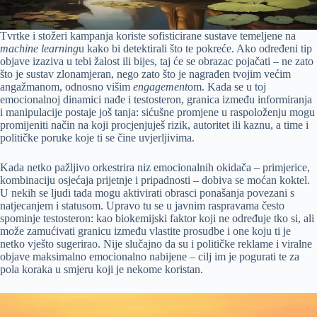
Tvrtke i stožeri kampanja koriste sofisticirane sustave temeljene na
machine learning
u kako bi detektirali što te pokreće. Ako određeni tip
objave izaziva u tebi žalost ili bijes, taj će se obrazac pojačati – ne zato
što je sustav zlonamjeran, nego zato što je nagrađen tvojim većim
angažmanom, odnosno višim
engagement
om. Kada se u toj
emocionalnoj dinamici nađe i testosteron, granica između informiranja
i manipulacije postaje još tanja: sićušne promjene u raspoloženju mogu
promijeniti način na koji procjenjuješ rizik, autoritet ili kaznu, a time i
političke poruke koje ti se čine uvjerljivima.
Kada netko pažljivo orkestrira niz emocionalnih okidača – primjerice,
kombinaciju osjećaja prijetnje i pripadnosti – dobiva se moćan koktel.
U nekih se ljudi tada mogu aktivirati obrasci ponašanja povezani s
natjecanjem i statusom. Upravo tu se u javnim raspravama često
spominje testosteron: kao biokemijski faktor koji ne određuje tko si, ali
može zamućivati granicu između vlastite prosudbe i one koju ti je
netko vješto sugerirao. Nije slučajno da su i političke reklame i viralne
objave maksimalno emocionalno nabijene – cilj im je pogurati te za
pola koraka u smjeru koji je nekome koristan.