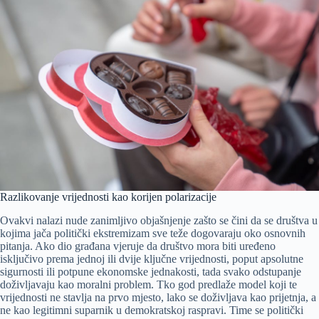
Razlikovanje vrijednosti kao korijen polarizacije
Ovakvi nalazi nude zanimljivo objašnjenje zašto se čini da se društva u
kojima jača politički ekstremizam sve teže dogovaraju oko osnovnih
pitanja. Ako dio građana vjeruje da društvo mora biti uređeno
isključivo prema jednoj ili dvije ključne vrijednosti, poput apsolutne
sigurnosti ili potpune ekonomske jednakosti, tada svako odstupanje
doživljavaju kao moralni problem. Tko god predlaže model koji te
vrijednosti ne stavlja na prvo mjesto, lako se doživljava kao prijetnja, a
ne kao legitimni suparnik u demokratskoj raspravi. Time se politički