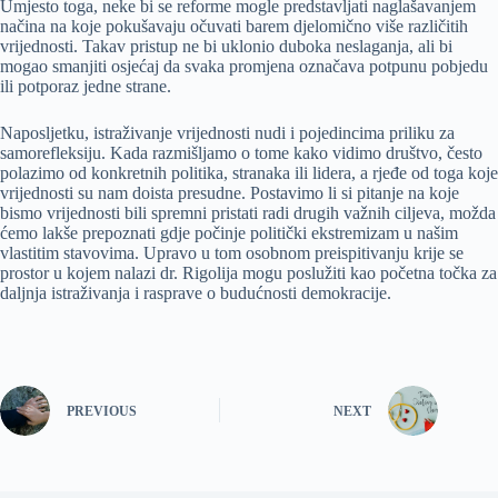
Umjesto toga, neke bi se reforme mogle predstavljati naglašavanjem
načina na koje pokušavaju očuvati barem djelomično više različitih
vrijednosti. Takav pristup ne bi uklonio duboka neslaganja, ali bi
mogao smanjiti osjećaj da svaka promjena označava potpunu pobjedu
ili potporaz jedne strane.
Naposljetku, istraživanje vrijednosti nudi i pojedincima priliku za
samorefleksiju. Kada razmišljamo o tome kako vidimo društvo, često
polazimo od konkretnih politika, stranaka ili lidera, a rjeđe od toga koje
vrijednosti su nam doista presudne. Postavimo li si pitanje na koje
bismo vrijednosti bili spremni pristati radi drugih važnih ciljeva, možda
ćemo lakše prepoznati gdje počinje politički ekstremizam u našim
vlastitim stavovima. Upravo u tom osobnom preispitivanju krije se
prostor u kojem nalazi dr. Rigolija mogu poslužiti kao početna točka za
daljnja istraživanja i rasprave o budućnosti demokracije.
PREVIOUS
NEXT