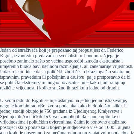
Jedan od istraživača koji je prepoznao taj propust jest dr. Federico
Rigoli, izvanredni predavač na sveučilištu u Londonu. Njega je
posebno zanimalo zašto se većina usporedbi između ekstremista i
umjerenih birača bavi načinom razmišljanja, ali zanemaruje vrijednosti.
Polazio je od ideje da su politički izbori često izraz toga što smatramo
ispravnim, pravednim ili poželjnim u društvu, pa je pretpostavio da bi
se politički ekstremizam mogao povezati s time kako ljudi rangiraju
različite vrijednosti i koliko snažno ih razlikuju jedne od drugih.
U svom radu dr. Rigoli se nije oslanjao na jedno jedino istraživanje,
nego je kombinirao više izvora podataka kako bi dobio širu sliku. U
jednoj studiji okupio je 750 građana iz Ujedinjenog Kraljevstva i
Sjedinjenih Američkih Država i zamolio ih da ispune upitnike o
vrijednostima i političkim uvjerenjima. Zatim je ponovno analizirao
postojeći skup podataka u kojem je sudjelovalo više od 1000 Talijana,
a na kraju je posegnuo i za međunarodno reprezentativnim podacima iz