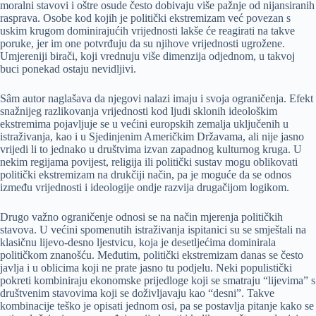
moralni stavovi i oštre osude često dobivaju više pažnje od nijansiranih
rasprava. Osobe kod kojih je politički ekstremizam već povezan s
uskim krugom dominirajućih vrijednosti lakše će reagirati na takve
poruke, jer im one potvrđuju da su njihove vrijednosti ugrožene.
Umjereniji birači, koji vrednuju više dimenzija odjednom, u takvoj
buci ponekad ostaju nevidljivi.
Sâm autor naglašava da njegovi nalazi imaju i svoja ograničenja. Efekt
snažnijeg razlikovanja vrijednosti kod ljudi sklonih ideološkim
ekstremima pojavljuje se u većini europskih zemalja uključenih u
istraživanja, kao i u Sjedinjenim Američkim Državama, ali nije jasno
vrijedi li to jednako u društvima izvan zapadnog kulturnog kruga. U
nekim regijama povijest, religija ili politički sustav mogu oblikovati
politički ekstremizam na drukčiji način, pa je moguće da se odnos
između vrijednosti i ideologije ondje razvija drugačijom logikom.
Drugo važno ograničenje odnosi se na način mjerenja političkih
stavova. U većini spomenutih istraživanja ispitanici su se smještali na
klasičnu lijevo-desno ljestvicu, koja je desetljećima dominirala
političkom znanošću. Međutim, politički ekstremizam danas se često
javlja i u oblicima koji ne prate jasno tu podjelu. Neki populistički
pokreti kombiniraju ekonomske prijedloge koji se smatraju “lijevima” s
društvenim stavovima koji se doživljavaju kao “desni”. Takve
kombinacije teško je opisati jednom osi, pa se postavlja pitanje kako se