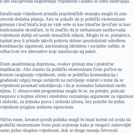
u tim slučajevima raspoređuju vrijednosti i koliko se oštro razdvajaju.
Istraživanje vrijednosti pristaša populističkih stranaka moglo bi zato
otvoriti dodatna pitanja. Ako se pokaže da je politički ekstremizam
prisutan i kod birača koji ne vide sebe ni kao klasične ljevičare ni kao
tradicionalne desničare, to bi značilo da je mehanizam razlikovanja
vrijednosti dublji od samih stranačkih etiketa. Moglo bi se, primjerice,
ispitati jesu li pristaše takvih pokreta sklone apsolutizirati određenu
kombinaciju sigurnosti, nacionalnog identiteta i socijalne zaštite, te
odbacivati sve alternative koje narušavaju taj paket.
Osim akademskog doprinosa, ovakav pristup ima i praktične
implikacije. Ako znamo da politički ekstremizam često počiva na
krutom rangiranju vrijednosti, onda se politička komunikacija i
građanski odgoj mogu usmjeriti na razvijanje svijesti o tome da se
vrijednosti ponekad sukobljavaju i da je normalno balansirati među
njima. U obrazovnim programima moglo bi se, na primjer, poticati
rasprave u kojima učenici istodobno razmatraju argumente za sigurnost
i slobodu, za jednaka prava i slobodu izbora, bez potrebe da jednu
vrijednost proglase jedinom ispravnom.
Slično tome, kreatori javnih politika mogli bi imati koristi od uvida da
politički ekstremizam često prati uvjerenje kako je moguće zadovoljiti
samo jednu skupinu vrijednosti, dok se druge moraju žrtvovati.