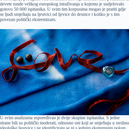
devete runde velikog europskog istraživanja u kojemu je sudjelovalo
gotovo 50 000 ispitanika. U svim tim korpusima mogao je pratiti gdje
se ljudi smještaju na ljestvici od ljevice do desnice i koliko je s tim
povezan politički ekstremizam.
U svim analizama uspoređivao je dvije skupine ispitanika. S jedne
strane bili su politički moderati, odnosno oni koji se smještaju u sredinu
ideološke ljestvice i ne identificiraju se ni s jednim ekstremnim polom.