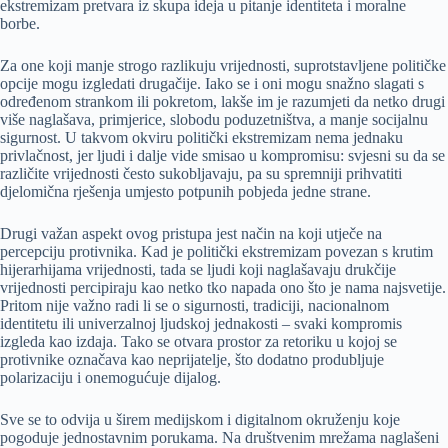
ekstremizam pretvara iz skupa ideja u pitanje identiteta i moralne
borbe.
Za one koji manje strogo razlikuju vrijednosti, suprotstavljene političke
opcije mogu izgledati drugačije. Iako se i oni mogu snažno slagati s
određenom strankom ili pokretom, lakše im je razumjeti da netko drugi
više naglašava, primjerice, slobodu poduzetništva, a manje socijalnu
sigurnost. U takvom okviru politički ekstremizam nema jednaku
privlačnost, jer ljudi i dalje vide smisao u kompromisu: svjesni su da se
različite vrijednosti često sukobljavaju, pa su spremniji prihvatiti
djelomična rješenja umjesto potpunih pobjeda jedne strane.
Drugi važan aspekt ovog pristupa jest način na koji utječe na
percepciju protivnika. Kad je politički ekstremizam povezan s krutim
hijerarhijama vrijednosti, tada se ljudi koji naglašavaju drukčije
vrijednosti percipiraju kao netko tko napada ono što je nama najsvetije.
Pritom nije važno radi li se o sigurnosti, tradiciji, nacionalnom
identitetu ili univerzalnoj ljudskoj jednakosti – svaki kompromis
izgleda kao izdaja. Tako se otvara prostor za retoriku u kojoj se
protivnike označava kao neprijatelje, što dodatno produbljuje
polarizaciju i onemogućuje dijalog.
Sve se to odvija u širem medijskom i digitalnom okruženju koje
pogoduje jednostavnim porukama. Na društvenim mrežama naglašeni