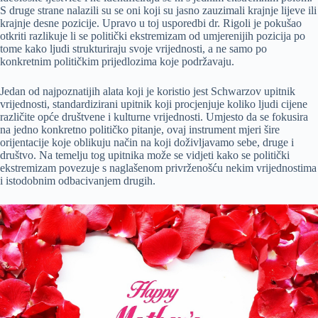
S druge strane nalazili su se oni koji su jasno zauzimali krajnje lijeve ili
krajnje desne pozicije. Upravo u toj usporedbi dr. Rigoli je pokušao
otkriti razlikuje li se politički ekstremizam od umjerenijih pozicija po
tome kako ljudi strukturiraju svoje vrijednosti, a ne samo po
konkretnim političkim prijedlozima koje podržavaju.
Jedan od najpoznatijih alata koji je koristio jest Schwarzov upitnik
vrijednosti, standardizirani upitnik koji procjenjuje koliko ljudi cijene
različite opće društvene i kulturne vrijednosti. Umjesto da se fokusira
na jedno konkretno političko pitanje, ovaj instrument mjeri šire
orijentacije koje oblikuju način na koji doživljavamo sebe, druge i
društvo. Na temelju tog upitnika može se vidjeti kako se politički
ekstremizam povezuje s naglašenom privrženošću nekim vrijednostima
i istodobnim odbacivanjem drugih.