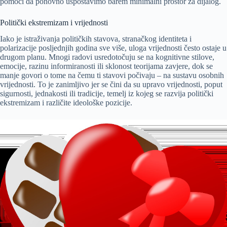
pomoći da ponovno uspostavimo barem minimalni prostor za dijalog.
Politički ekstremizam i vrijednosti
Iako je istraživanja političkih stavova, stranačkog identiteta i
polarizacije posljednjih godina sve više, uloga vrijednosti često ostaje u
drugom planu. Mnogi radovi usredotočuju se na kognitivne stilove,
emocije, razinu informiranosti ili sklonost teorijama zavjere, dok se
manje govori o tome na čemu ti stavovi počivaju – na sustavu osobnih
vrijednosti. To je zanimljivo jer se čini da su upravo vrijednosti, poput
sigurnosti, jednakosti ili tradicije, temelj iz kojeg se razvija politički
ekstremizam i različite ideološke pozicije.