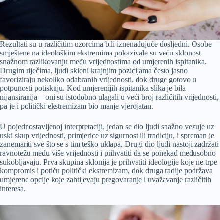
Rezultati su u različitim uzorcima bili iznenađujuće dosljedni. Osobe
smještene na ideološkim ekstremima pokazivale su veću sklonost
snažnom razlikovanju među vrijednostima od umjerenih ispitanika.
Drugim riječima, ljudi skloni krajnjim pozicijama često jasno
favoriziraju nekoliko odabranih vrijednosti, dok druge gotovo u
potpunosti potiskuju. Kod umjerenijih ispitanika slika je bila
nijansiranija – oni su istodobno ulagali u veći broj različitih vrijednosti,
pa je i politički ekstremizam bio manje vjerojatan.
U pojednostavljenoj interpretaciji, jedan se dio ljudi snažno vezuje uz
uski skup vrijednosti, primjerice uz sigurnost ili tradiciju, i spreman je
zanemariti sve što se s tim teško uklapa. Drugi dio ljudi nastoji zadržati
ravnotežu među više vrijednosti i prihvatiti da se ponekad međusobno
sukobljavaju. Prva skupina sklonija je prihvatiti ideologije koje ne trpe
kompromis i potiču politički ekstremizam, dok druga radije podržava
umjerene opcije koje zahtijevaju pregovaranje i uvažavanje različitih
interesa.