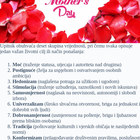
Upitnik obuhvaća deset skupina vrijednosti, pri čemu svaka opisuje
jedan važan životni cilj ili način ponašanja:
Moć
(traženje statusa, utjecaja i autoriteta nad drugima)
Postignuće
(želja za uspjehom i ostvarivanjem osobnih
ambicija)
Hedonizam
(naglašena potraga za užitkom i ugodom)
Stimulacija
(traženje uzbuđenja, raznolikosti i novih iskustava)
Samosmjernost
(naglasak na neovisnosti, autonomiji i slobodi
izbora)
Univerzalizam
(široko shvaćena otvorenost, briga za jednakost i
dobrobit svih ljudi)
Dobronamjernost
(usmjerenost na poštenje, brigu i ljubaznost
prema bliskim osobama)
Tradicija
(poštovanje kulturnih i vjerskih običaja te naslijeđenih
normi)
Konformizam
(prilagođavanje društvenim pravilima, poslušnost