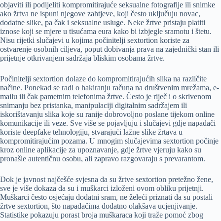
objaviti ili podijeliti kompromitirajuće seksualne fotografije ili snimke
ako žrtva ne ispuni njegove zahtjeve, koji često uključuju novac,
dodatne slike, pa čak i seksualne usluge. Neke žrtve pristaju platiti
iznose koji se mjere u tisućama eura kako bi izbjegle sramotu i štetu.
Nisu rijetki slučajevi u kojima počinitelji sextortion koriste za
ostvarenje osobnih ciljeva, poput dobivanja prava na zajednički stan ili
prijetnje otkrivanjem sadržaja bliskim osobama žrtve.
Počinitelji sextortion dolaze do kompromitirajućih slika na različite
načine. Ponekad se radi o hakiranju računa na društvenim mrežama, e-
mailu ili čak pametnim telefonima žrtve. Često je riječ i o skrivenom
snimanju bez pristanka, manipulaciji digitalnim sadržajem ili
iskorištavanju slika koje su ranije dobrovoljno poslane tijekom online
komunikacije ili veze. Sve više se pojavljuju i slučajevi gdje napadači
koriste deepfake tehnologiju, stvarajući lažne slike žrtava u
kompromitirajućim pozama. U mnogim slučajevima sextortion počinje
kroz online aplikacije za upoznavanje, gdje žrtve vjeruju kako su
pronašle autentičnu osobu, ali zapravo razgovaraju s prevarantom.
Dok je javnost najčešće svjesna da su žrtve sextortion pretežno žene,
sve je više dokaza da su i muškarci izloženi ovom obliku prijetnji.
Muškarci često osjećaju dodatni sram, ne želeći priznati da su postali
žrtve sextortion, što napadačima dodatno olakšava ucjenjivanje.
Statistike pokazuju porast broja muškaraca koji traže pomoć zbog