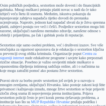
Osim psihičkih posljedica, sextortion može dovesti i do financijskih
gubitaka. Mnogi muškarci pristaju platiti novac u nadi da će tako
izbjeći veću štetu ili sramotu. Međutim, iskustva pokazuju da
ispunjavanje zahtjeva napadača rijetko dovodi do prestanka
ucjenjivanja. Naprotiv, jednom kad napadač shvati da je žrtva spremna
platiti, zahtjevi postaju sve veći i češći. Posljedice sextortion mogu biti
razorne, uključujući narušeno mentalno zdravlje, narušene odnose s
obitelji i prijateljima, pa čak i gubitak posla ili reputacije.
Sextortion nije samo osobni problem, već i društveni izazov. Sve više
stručnjaka za sigurnost upozorava da je edukacija o sextortion ključna
u prevenciji ovog oblika kriminala. Organizacije poput
Centra za
sigurniji internet
nude edukativne programe i savjete kako prepoznati
rizične situacije. Posebno je važno osvijestiti mlade muškarce o
opasnostima dijeljenja intimnog sadržaja online, ali i o načinima na
koje mogu zatražiti pomoć ako postanu žrtve sextortion.
Pravni okvir za borbu protiv sextortion još uvijek je u razvoju u
mnogim zemljama, uključujući Hrvatsku. Iako postoje zakoni koji štite
privatnost i kažnjavaju iznudu, mnoge žrtve sextortion se boje prijaviti
zločin zbog srama ili nepovjerenja prema institucijama. Prijava
sextortion policiji često je prvi korak prema rješavanju problema, a
institucije kao što su
MUP Republike Hrvatske
pružaju podršku i