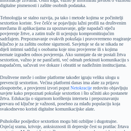
informacije žrtvama. Osim toga, važno je informirati javnost o važnosti
digitalne pismenosti i zaštite osobnih podataka.
Tehnologija se stalno razvija, pa tako i metode kojima se počinitelji
sextortion koriste. Sve češće se pojavljuju lažni profili na društvenim
mrežama ili aplikacijama za upoznavanje, gdje napadači stječu
povjerenje žrtve, a zatim traže ili ucjenjuju kompromitirajućim
sadržajem. Prepoznavanje ovakvih pokušaja i pravovremeno reagiranje
ključno je za zaštitu osobne sigurnosti. Savjetuje se da se nikada ne
dijeli intimni sadržaj s osobama koje nisu provjerene ili s kojima
nemate izgrađen odnos povjerenja. Ako sumnjate da ste postali žrtva
sextortion, važno je ne paničariti, već odmah prekinuti komunikaciju s
napadačem, sačuvati sve dokaze i obratiti se nadležnim institucijama.
Društvene mreže i online platforme također igraju veliku ulogu u
prevenciji sextortion. Većina platformi danas ima alate za prijavu
zloupotrebe, a provjereni izvori poput
Netokracije
redovito objavljuju
savjete kako prepoznati pokušaje sextortion i što učiniti ako postanete
žrtva. Edukacija o sigurnom korištenju interneta i prepoznavanju
prevara od ključne je važnosti, posebno za mlađu populaciju koja
svakodnevno koristi digitalne komunikacijske alate.
Psihološke posljedice sextortion mogu biti ozbiljne i dugotrajne.
Osjećaj srama, krivnje, anksioznosti ili depresije čest su pratilac žrtava