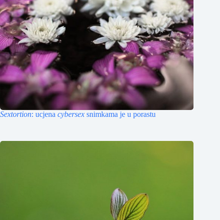
Sextortion
: ucjena
cybersex
snimkama je u porastu