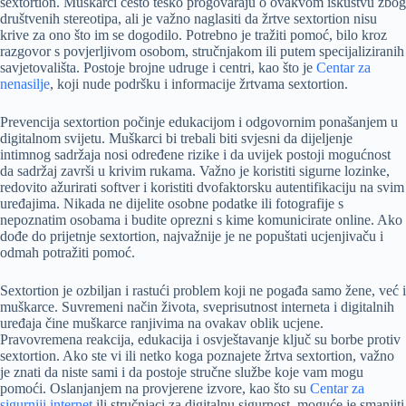
sextortion. Muškarci često teško progovaraju o ovakvom iskustvu zbog
društvenih stereotipa, ali je važno naglasiti da žrtve sextortion nisu
krive za ono što im se dogodilo. Potrebno je tražiti pomoć, bilo kroz
razgovor s povjerljivom osobom, stručnjakom ili putem specijaliziranih
savjetovališta. Postoje brojne udruge i centri, kao što je
Centar za
nenasilje
, koji nude podršku i informacije žrtvama sextortion.
Prevencija sextortion počinje edukacijom i odgovornim ponašanjem u
digitalnom svijetu. Muškarci bi trebali biti svjesni da dijeljenje
intimnog sadržaja nosi određene rizike i da uvijek postoji mogućnost
da sadržaj završi u krivim rukama. Važno je koristiti sigurne lozinke,
redovito ažurirati softver i koristiti dvofaktorsku autentifikaciju na svim
uređajima. Nikada ne dijelite osobne podatke ili fotografije s
nepoznatim osobama i budite oprezni s kime komunicirate online. Ako
dođe do prijetnje sextortion, najvažnije je ne popuštati ucjenjivaču i
odmah potražiti pomoć.
Sextortion je ozbiljan i rastući problem koji ne pogađa samo žene, već i
muškarce. Suvremeni način života, sveprisutnost interneta i digitalnih
uređaja čine muškarce ranjivima na ovakav oblik ucjene.
Pravovremena reakcija, edukacija i osvještavanje ključ su borbe protiv
sextortion. Ako ste vi ili netko koga poznajete žrtva sextortion, važno
je znati da niste sami i da postoje stručne službe koje vam mogu
pomoći. Oslanjanjem na provjerene izvore, kao što su
Centar za
sigurniji internet
ili stručnjaci za digitalnu sigurnost, moguće je smanjiti