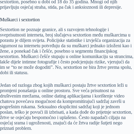
sextortion, posebno u dobi od 18 do 35 godina. Mnogi od njih
prijavljuju osjećaj straha, stida, pa čak i anksioznosti ili depresije.
Muškarci i sextortion
Sextortion ne poznaje granice, ali s razvojem tehnologije i
sveprisutnosti interneta, broj slučajeva sextortion među muškarcima u
porastu je diljem svijeta. Policijske statistike i izvješća organizacija za
sigurnost na internetu potvrđuju da su muškarci jednako izloženi kao i
žene, a ponekad čak i češće, posebno u segmentu financijskog
sextortion. Muškarci češće stupaju u online komunikaciju sa strancima,
lakše dijele intimne fotografije i često podcjenjuju rizike, vjerujući da
im se “to ne može dogoditi”. No, sextortion ne bira žrtve prema spolu,
dobi ili statusu.
Jedan od razloga zbog kojih muškarci postaju žrtve sextortion leži u
promjeni ponašanja u online prostoru. Sve veća prisutnost na
društvenim mrežama, online dating aplikacijama i korištenje video
chatova povećava mogućnost da kompromitirajući sadržaj završi u
pogrešnim rukama. Seksualno eksplicitni sadržaj koji je jednom
poslan, teško je povući ili izbrisati, a kada dođe do prijetnje sextortion,
žrtve se osjećaju bespomoćno i uplašeno. Često napadači ciljaju na
osjećaj srama i ugroženosti, znajući da će žrtva radije šutjeti nego
priznati problem.