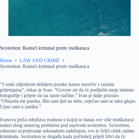
Sextortion: Rastući kriminal protiv muškaraca
Home
LAW AND CRIME
Sextortion: Rastući kriminal protiv muškaraca
“I onda odjednom dobijem poruke kasno navečer s raznim
prijetnjama”, rekao je Ivan. “Govore mi da će podijeliti moje intimne
fotografije i prijete mi na razne načine.” Ivan je dalje priznao:
“Obuzela me panika. Bio sam ljut na sebe, osjećao sam se tako glupo.
Upao sam u zamku.”
Ivanova priča odražava realnost u kojoj se danas sve više muškaraca
nalazi zbog rastućeg problema pod nazivom sextortion. Sextortion,
odnosno ucjenjivanje seksualnim sadržajem, sve je češći oblik online
kriminala. Sextortion se događa kada počinitelj prijeti žrtvi da će