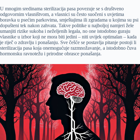
U mnogim sredinama sterilizacija pasa povezuje se s društveno
odgovornim vlasništvom, a vlasnici su često suočeni s uvjetima
boravka u psećim parkovima, smještajima ili zgradama u kojima su psi
dopušteni tek nakon zahvata. Takve politike u najboljoj namjeri žele
umanjiti rizike sukoba i neželjenih legala, no one istodobno guraju
vlasnike u izbor koji ne mora biti jedini – niti uvijek optimalan – kada
je riječ o zdravlju i ponašanju. Sve češće se postavlja pitanje postoji li
sterilizacija pasa koja onemogućuje razmnožavanje, a istodobno čuva
hormonsku ravnotežu i prirodne obrasce ponašanja.