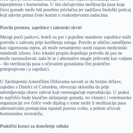
isprepletena s hormonima. U tim slučajevima sterilizacija pasa koja
čuva gonade može biti posebno privlačna jer zadržava biološki poticaj
koji takvim psima često koristi u svakodnevnim zadacima.
Pravila prostora, zajednice i zakonski okviri
Mnogi pseći parkovi, hoteli za pse i pojedine stambene zajednice traže
potvrdu o zahvatu prije korištenja usluga. Pravilo je obično zamišljeno
kao sigurnosna mjera, ali može nenamjerno suziti raspon medicinski
smislenih izbora. Ako lokalni propisi dopuštaju potvrdu da pas ne
može razmnožavati, tada bi se i alternative mogle prihvatiti kao valjane
– što sterilizacija pasa s očuvanim gonadama čini praktično
primjenjivom i u zajednici.
U Sjedinjenim Američkim Državama navodi se da brojne države,
zajedno s District of Columbia, obvezuju skloništa da prije
udomljavanja obave zahvat koji onemogućuje reprodukciju. U praksi
to najčešće bude klasično uklanjanje gonada, no vlasnici i veterinarske
organizacije sve češće vode dijalog o tome može li sterilizacija pasa
alternativnim postupcima ispuniti pravnu svrhu, a pritom očuvati
hormonalnu ravnotežu.
Praktični koraci za donošenje odluke