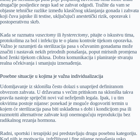
drugačije posljedice nego kad se zahvat odgodi. Tražite da vam se
objasne tehničke razlike između klasičnog uklanjanja gonada i zahvata
koji čuva jajnike ili testise, uključujući anestetički rizik, oporavak i
postoperativnu skrb.
Kada se razmatra
vasectomy
ili
hysterectomy
, pitajte o iskustvu tima,
protokolima za bol i infekciju te o planu kontrole tijekom oporavka.
Važno je razumjeti da sterilizacija pasa s očuvanim gonadama može
značiti i nastavak nekih prirodnih ponašanja, poput mirisnih promjena
kod ženki tijekom ciklusa. Dobra komunikacija i planiranje stvaraju
realna očekivanja i smanjuju iznenađenja.
Posebne situacije u kojima je važna individualizacija
Udomljavanje iz skloništa često dolazi s unaprijed definiranom
obvezom zahvata. U državama s većim pritiskom na skloništa takva
pravila nastoje spriječiti novi val neželjenih legala. Ipak, i u tim
okvirima postoje nijanse: ponekad je moguće dogovoriti termin u
kojem će sterilizacija pasa biti usklađena s dobi i kondicijom psa ili
razmotriti alternativne zahvate koji onemogućuju reprodukciju bez
radikalnog rezanja hormona.
Radni, sportski i terapijski psi predstavljaju drugu posebnu kategoriju.
Kod njih je motivacija, izdržljivost i fine nijanse ponašanja usko