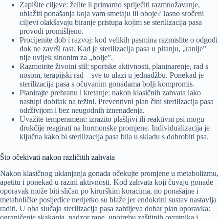
Zapišite ciljeve: želite li primarno spriječiti razmnožavanje,
ublažiti ponašanja koja vam smetaju ili oboje? Jasno sročeni
ciljevi olakšavaju biranje pristupa kojim se sterilizacija pasa
provodi promišljeno.
Procijenite dob i razvoj: kod velikih pasmina razmislite o odgodi
dok ne završi rast. Kad je sterilizacija pasa u pitanju, „ranije”
nije uvijek sinonim za „bolje”.
Razmotrite životni stil: sportske aktivnosti, planinarenje, rad s
nosom, terapijski rad – sve to ulazi u jednadžbu. Ponekad je
sterilizacija pasa s očuvanim gonadama bolji kompromis.
Planirajte prehranu i kretanje: nakon klasičnih zahvata lako
nastupi dobitak na težini. Preventivni plan čini sterilizacija pasa
održivijom i bez neugodnih iznenađenja.
Uvažite temperament: izrazito plašljivi ili reaktivni psi mogu
drukčije reagirati na hormonske promjene. Individualizacija je
ključna kako bi sterilizacija pasa bila u skladu s dobrobiti psa.
Što očekivati nakon različitih zahvata
Nakon klasičnog uklanjanja gonada očekujte promjene u metabolizmu,
apetitu i ponekad u razini aktivnosti. Kod zahvata koji čuvaju gonade
oporavak može biti sličan po kirurškim koracima, no ponašajne i
metaboličke posljedice nerijetko su blaže jer endokrini sustav nastavlja
raditi. U oba slučaja sterilizacija pasa zahtijeva dobar plan oporavka:
ograničenje skakanja, nadzor rane, upotrebu zaštitnih ovratnika i