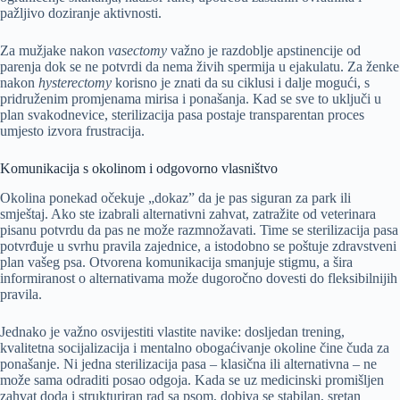
pažljivo doziranje aktivnosti.
Za mužjake nakon
vasectomy
važno je razdoblje apstinencije od
parenja dok se ne potvrdi da nema živih spermija u ejakulatu. Za ženke
nakon
hysterectomy
korisno je znati da su ciklusi i dalje mogući, s
pridruženim promjenama mirisa i ponašanja. Kad se sve to uključi u
plan svakodnevice, sterilizacija pasa postaje transparentan proces
umjesto izvora frustracija.
Komunikacija s okolinom i odgovorno vlasništvo
Okolina ponekad očekuje „dokaz” da je pas siguran za park ili
smještaj. Ako ste izabrali alternativni zahvat, zatražite od veterinara
pisanu potvrdu da pas ne može razmnožavati. Time se sterilizacija pasa
potvrđuje u svrhu pravila zajednice, a istodobno se poštuje zdravstveni
plan vašeg psa. Otvorena komunikacija smanjuje stigmu, a šira
informiranost o alternativama može dugoročno dovesti do fleksibilnijih
pravila.
Jednako je važno osvijestiti vlastite navike: dosljedan trening,
kvalitetna socijalizacija i mentalno obogaćivanje okoline čine čuda za
ponašanje. Ni jedna sterilizacija pasa – klasična ili alternativna – ne
može sama odraditi posao odgoja. Kada se uz medicinski promišljen
zahvat doda i strukturiran rad sa psom, dobiva se stabilan, sretan