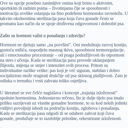
Ove su opcije posebno zanimljive onima koji brinu o aktivnim,
sportskim ili radnim psima – životinjama čije se sposobnosti i
motivacija uvelike oslanjaju na fino podešenu hormonsku ravnotežu. U
takvim okolnostima sterilizacija pasa koja čuva gonade često se
promatra kao način da se spoje društvena odgovornost i dobrobit psa.
Zašto su hormoni važni u ponašanju i zdravlju?
Hormoni ne djeluju samo „na površini”. Oni moduliraju razvoj kostiju,
gustoću mišića, raspodjelu masnog tkiva, sposobnost termoregulacije,
ali i emocionalno procesiranje – od praga podražljivosti do otpornosti
na stres i učenja. Kada se sterilizacija pasa provede uklanjanjem
žlijezda, mijenja se smjer i intenzitet ovih procesa. Pritom su
individualne razlike velike: pas koji je već siguran, stabilan i dobro
socijaliziran može reagirati drukčije od psa sklonog plašljivosti. Zato je
odluka o trenutku i vrsti zahvata toliko osjetljiva.
U literaturi se sve češće naglašava i koncept „trajanja izloženosti”
spolnim hormonima. Jednostavno rečeno, što je dulje tijelo psa imalo
priliku sazrijevati uz vlastite gonadne hormone, to su kod nekih jedinki
vidljivi povoljniji ishodi na području kostiju, zglobova i ponašanja.
Kada se sterilizacija pasa odgodi ili se odabere zahvat koji čuva
gonade, produžuje se to razdoblje prirodne, orkestrirane izloženosti.