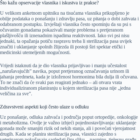
Što kažu opservacije vlasnika i iskustva iz prakse?
U velikom anketnom upitniku na tisućama vlasnika prikupljeno je
obilje podataka o ponašanju i zdravlju pasa, uz pitanja o dobi zahvata i
odabranom postupku. Izvještaji vlasnika često spominju da su psi s
očuvanim gonadama pokazivali manje problema s pretjeranom
plašljivošću ili iznenadnim ispadima reaktivnosti. Iako svi psi nisu
jednaki, ta opažanja potiču raspravu treba li sterilizacija pasa uvijek
značiti i uklanjanje spolnih žlijezda ili postoji širi spektar etički i
medicinski utemeljenih mogućnosti.
Vrijedi istaknuti da je dio vlasnika prijavljivao i manju učestalost
„narušavajućih” navika, poput pretjeranog označavanja urinom ili
jahanja predmeta, kada je izloženost hormonima bila dulja ili očuvana.
To ne znači da će svaki pas reagirati jednako – ali otvara vrata
individualiziranom planiranju u kojem sterilizacija pasa nije „jedna
veličina za sve”.
Zdravstveni aspekti koji često ulaze u odluku
Uz ponašanje, odluka zahvaća i područja poput ortopedije, onkologije
i metabolizma. Ovdje je važno izbjeći pojednostavljivanja: uklanjanje
gonada može smanjiti rizik od nekih stanja, ali i povećati vjerojatnost
drugih. Kada se planira sterilizacija pasa, vlasnici zajedno s
veterinarom pokušavaju sagledati širu sliku – pasminu, tjelesnu građu,