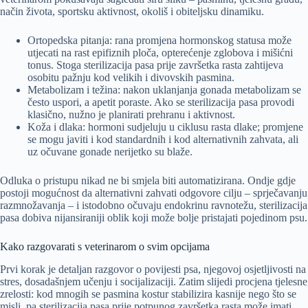
način života, sportsku aktivnost, okoliš i obiteljsku dinamiku.
Ortopedska pitanja: rana promjena hormonskog statusa može
utjecati na rast epifiznih ploča, opterećenje zglobova i mišićni
tonus. Stoga sterilizacija pasa prije završetka rasta zahtijeva
osobitu pažnju kod velikih i divovskih pasmina.
Metabolizam i težina: nakon uklanjanja gonada metabolizam se
često uspori, a apetit poraste. Ako se sterilizacija pasa provodi
klasično, nužno je planirati prehranu i aktivnost.
Koža i dlaka: hormoni sudjeluju u ciklusu rasta dlake; promjene
se mogu javiti i kod standardnih i kod alternativnih zahvata, ali
uz očuvane gonade nerijetko su blaže.
Odluka o pristupu nikad ne bi smjela biti automatizirana. Ondje gdje
postoji mogućnost da alternativni zahvati odgovore cilju – sprječavanju
razmnožavanja – i istodobno očuvaju endokrinu ravnotežu, sterilizacija
pasa dobiva nijansiraniji oblik koji može bolje pristajati pojedinom psu.
Kako razgovarati s veterinarom o svim opcijama
Prvi korak je detaljan razgovor o povijesti psa, njegovoj osjetljivosti na
stres, dosadašnjem učenju i socijalizaciji. Zatim slijedi procjena tjelesne
zrelosti: kod mnogih se pasmina kostur stabilizira kasnije nego što se
misli, pa sterilizacija pasa prije potpunog završetka rasta može imati