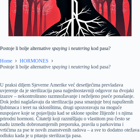
Postoje li bolje alternative
spaying
i
neutering
kod pasa?
Home
HORMONES
Postoje li bolje alternative
spaying
i
neutering
kod pasa?
U praksi diljem Sjeverne Amerike već desetljećima prevladava
uvjerenje da je sterilizacija pasa najjednostavniji odgovor na dvojaki
izazov – nekontrolirano razmnožavanje i neželjeno pseće ponašanje.
Dok jedni naglašavaju da sterilizacija pasa smanjuje broj napuštenih
ljubimaca i teret na skloništima, drugi upozoravaju na moguće
nuspojave koje se pojavljuju kad se uklone spolne žlijezde i s njima
prirodni hormoni. Čitatelji koji razmišljaju o vlastitom psu često se
nađu između dobronamjernih preporuka, pravila u parkovima i
vrtićima za pse te novih znanstvenih radova – a sve to dodatno otežava
odluku kada je u pitanju sterilizacija pasa.