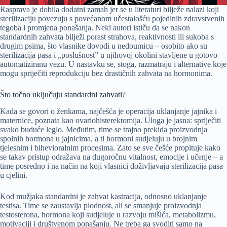
Rasprava je dobila dodatni zamah jer se u literaturi bilježe nalazi koji
sterilizaciju povezuju s povećanom učestalošću pojedinih zdravstvenih
tegoba i promjena ponašanja. Neki autori ističu da se nakon
standardnih zahvata bilježi porast strahova, reaktivnosti ili sukoba s
drugim psima, što vlasnike dovodi u nedoumicu – osobito ako su
sterilizacija pasa i „poslušnost” u njihovoj okolini stavljene u gotovo
automatiziranu vezu. U nastavku se, stoga, razmatraju i alternative koje
mogu spriječiti reprodukciju bez drastičnih zahvata na hormonima.
Što točno uključuju standardni zahvati?
Kada se govori o ženkama, najčešća je operacija uklanjanje jajnika i
maternice, poznata kao ovariohisterektomija. Uloga je jasna: spriječiti
svako buduće leglo. Međutim, time se trajno prekida proizvodnja
spolnih hormona u jajnicima, a ti hormoni sudjeluju u brojnim
tjelesnim i bihevioralnim procesima. Zato se sve češće propituje kako
se takav pristup odražava na dugoročnu vitalnost, emocije i učenje – a
time posredno i na način na koji vlasnici doživljavaju sterilizacija pasa
u cjelini.
Kod mužjaka standardni je zahvat kastracija, odnosno uklanjanje
testisa. Time se zaustavlja plodnost, ali se smanjuje proizvodnja
testosterona, hormona koji sudjeluje u razvoju mišića, metabolizmu,
motivaciji i društvenom ponašanju. Ne treba ga svoditi samo na