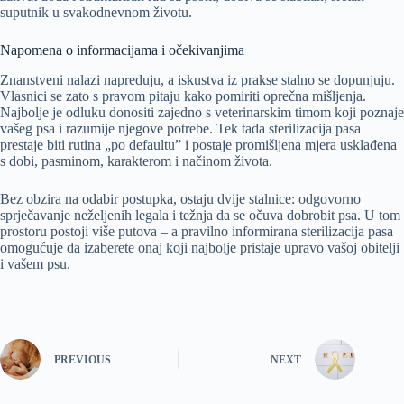
suputnik u svakodnevnom životu.
Napomena o informacijama i očekivanjima
Znanstveni nalazi napreduju, a iskustva iz prakse stalno se dopunjuju.
Vlasnici se zato s pravom pitaju kako pomiriti oprečna mišljenja.
Najbolje je odluku donositi zajedno s veterinarskim timom koji poznaje
vašeg psa i razumije njegove potrebe. Tek tada sterilizacija pasa
prestaje biti rutina „po defaultu” i postaje promišljena mjera usklađena
s dobi, pasminom, karakterom i načinom života.
Bez obzira na odabir postupka, ostaju dvije stalnice: odgovorno
sprječavanje neželjenih legala i težnja da se očuva dobrobit psa. U tom
prostoru postoji više putova – a pravilno informirana sterilizacija pasa
omogućuje da izaberete onaj koji najbolje pristaje upravo vašoj obitelji
i vašem psu.
PREVIOUS
NEXT