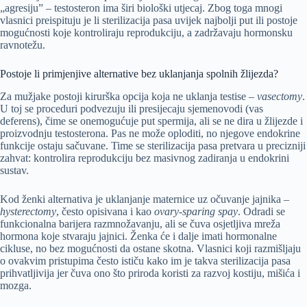
„agresiju” – testosteron ima širi biološki utjecaj. Zbog toga mnogi
vlasnici preispituju je li sterilizacija pasa uvijek najbolji put ili postoje
mogućnosti koje kontroliraju reprodukciju, a zadržavaju hormonsku
ravnotežu.
Postoje li primjenjive alternative bez uklanjanja spolnih žlijezda?
Za mužjake postoji kirurška opcija koja ne uklanja testise –
vasectomy
.
U toj se proceduri podvezuju ili presijecaju sjemenovodi (vas
deferens), čime se onemogućuje put spermija, ali se ne dira u žlijezde i
proizvodnju testosterona. Pas ne može oploditi, no njegove endokrine
funkcije ostaju sačuvane. Time se sterilizacija pasa pretvara u precizniji
zahvat: kontrolira reprodukciju bez masivnog zadiranja u endokrini
sustav.
Kod ženki alternativa je uklanjanje maternice uz očuvanje jajnika –
hysterectomy
, često opisivana i kao
ovary-sparing spay
. Odradi se
funkcionalna barijera razmnožavanju, ali se čuva osjetljiva mreža
hormona koje stvaraju jajnici. Ženka će i dalje imati hormonalne
cikluse, no bez mogućnosti da ostane skotna. Vlasnici koji razmišljaju
o ovakvim pristupima često ističu kako im je takva sterilizacija pasa
prihvatljivija jer čuva ono što priroda koristi za razvoj kostiju, mišića i
mozga.