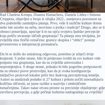
Rad Charlesa Kempa, Duanea Hamachera, Daniela Littlea i Simona
Croppera, objavljen u broju iz ožujka 2022., usmjerava pozornost na
dva psihološki zanimljiva pitanja. Prvo, vide li različite kulture doista
neke iste uzorke na nebu, neovisno o jeziku i tradiciji? Drugo, ako se ti
obrasci ponavljaju, upućuje li to na opća svojstva ljudske percepcije
koja potiču stvaranje sličnih grupiranja? Ta pitanja nisu trivijalna, jer
zviježđa nisu fizički označena: granice skupina i “oblici” postoje
prvenstveno u interpretaciji promatrača.
Da bi se došlo do smislenog odgovora, potrebno je izbjeći dvije
krajnosti. S jedne strane, bilo bi pretjerano tvrditi da sve kulture vide
potpuno ista grupiranja, kao da su zviježđa univerzalna i
nepromjenjiva. S druge strane, jednako bi bilo pogrešno pretpostaviti
da su obrasci posve proizvoljni, kao da je svaka konfiguracija
isključivo proizvod lokalne priče bez ikakvog perceptivnog temelja.
Autori su analizirali podatke iz 27 kultura i pritom uočili iznenađujuću
količinu sličnosti, uz jasne razlike u nazivlju i simboličnim
tumačenjima. Takav nalaz otvara prostor za preciznije objašnjenje: gdje
završava percepcija, a gdje počinje kulturna nadogradnja na zviježđa?