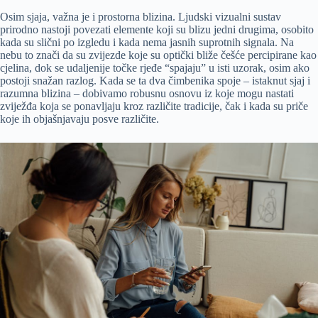
Osim sjaja, važna je i prostorna blizina. Ljudski vizualni sustav
prirodno nastoji povezati elemente koji su blizu jedni drugima, osobito
kada su slični po izgledu i kada nema jasnih suprotnih signala. Na
nebu to znači da su zvijezde koje su optički bliže češće percipirane kao
cjelina, dok se udaljenije točke rjeđe “spajaju” u isti uzorak, osim ako
postoji snažan razlog. Kada se ta dva čimbenika spoje – istaknut sjaj i
razumna blizina – dobivamo robusnu osnovu iz koje mogu nastati
zviježđa koja se ponavljaju kroz različite tradicije, čak i kada su priče
koje ih objašnjavaju posve različite.