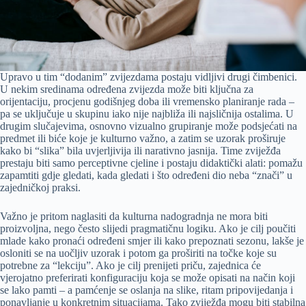
Upravo u tim “dodanim” zvijezdama postaju vidljivi drugi čimbenici.
U nekim sredinama određena zvijezda može biti ključna za
orijentaciju, procjenu godišnjeg doba ili vremensko planiranje rada –
pa se uključuje u skupinu iako nije najbliža ili najsličnija ostalima. U
drugim slučajevima, osnovno vizualno grupiranje može podsjećati na
predmet ili biće koje je kulturno važno, a zatim se uzorak proširuje
kako bi “slika” bila uvjerljivija ili narativno jasnija. Time zviježđa
prestaju biti samo perceptivne cjeline i postaju didaktički alati: pomažu
zapamtiti gdje gledati, kada gledati i što određeni dio neba “znači” u
zajedničkoj praksi.
Važno je pritom naglasiti da kulturna nadogradnja ne mora biti
proizvoljna, nego često slijedi pragmatičnu logiku. Ako je cilj poučiti
mlade kako pronaći određeni smjer ili kako prepoznati sezonu, lakše je
osloniti se na uočljiv uzorak i potom ga proširiti na točke koje su
potrebne za “lekciju”. Ako je cilj prenijeti priču, zajednica će
vjerojatno preferirati konfiguraciju koja se može opisati na način koji
se lako pamti – a pamćenje se oslanja na slike, ritam pripovijedanja i
ponavljanje u konkretnim situacijama. Tako zviježđa mogu biti stabilna