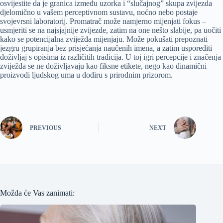
osvijestite da je granica između uzorka i “slučajnog” skupa zvijezda
djelomično u vašem perceptivnom sustavu, noćno nebo postaje
svojevrsni laboratorij. Promatrač može namjerno mijenjati fokus –
usmjeriti se na najsjajnije zvijezde, zatim na one nešto slabije, pa uočiti
kako se potencijalna zviježđa mijenjaju. Može pokušati prepoznati
jezgru grupiranja bez prisjećanja naučenih imena, a zatim usporediti
doživljaj s opisima iz različitih tradicija. U toj igri percepcije i značenja
zviježđa se ne doživljavaju kao fiksne etikete, nego kao dinamični
proizvodi ljudskog uma u dodiru s prirodnim prizorom.
PREVIOUS
NEXT
Možda će Vas zanimati: