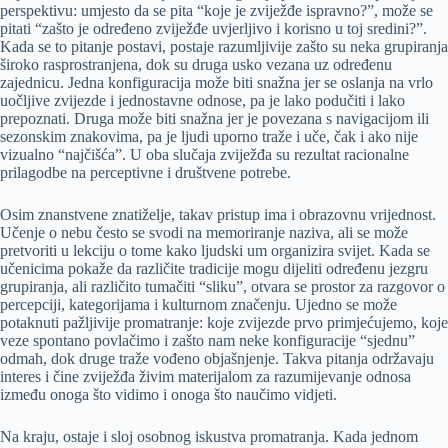
perspektivu: umjesto da se pita “koje je zviježđe ispravno?”, može se
pitati “zašto je određeno zviježđe uvjerljivo i korisno u toj sredini?”.
Kada se to pitanje postavi, postaje razumljivije zašto su neka grupiranja
široko rasprostranjena, dok su druga usko vezana uz određenu
zajednicu. Jedna konfiguracija može biti snažna jer se oslanja na vrlo
uočljive zvijezde i jednostavne odnose, pa je lako podučiti i lako
prepoznati. Druga može biti snažna jer je povezana s navigacijom ili
sezonskim znakovima, pa je ljudi uporno traže i uče, čak i ako nije
vizualno “najčišća”. U oba slučaja zviježđa su rezultat racionalne
prilagodbe na perceptivne i društvene potrebe.
Osim znanstvene znatiželje, takav pristup ima i obrazovnu vrijednost.
Učenje o nebu često se svodi na memoriranje naziva, ali se može
pretvoriti u lekciju o tome kako ljudski um organizira svijet. Kada se
učenicima pokaže da različite tradicije mogu dijeliti određenu jezgru
grupiranja, ali različito tumačiti “sliku”, otvara se prostor za razgovor o
percepciji, kategorijama i kulturnom značenju. Ujedno se može
potaknuti pažljivije promatranje: koje zvijezde prvo primjećujemo, koje
veze spontano povlačimo i zašto nam neke konfiguracije “sjednu”
odmah, dok druge traže vođeno objašnjenje. Takva pitanja održavaju
interes i čine zviježđa živim materijalom za razumijevanje odnosa
između onoga što vidimo i onoga što naučimo vidjeti.
Na kraju, ostaje i sloj osobnog iskustva promatranja. Kada jednom