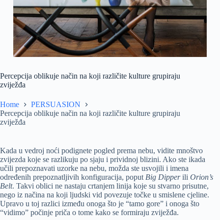
Percepcija oblikuje način na koji različite kulture grupiraju
zviježđa
Home
PERSUASION
Percepcija oblikuje način na koji različite kulture grupiraju
zviježđa
Kada u vedroj noći podignete pogled prema nebu, vidite mnoštvo
zvijezda koje se razlikuju po sjaju i prividnoj blizini. Ako ste ikada
učili prepoznavati uzorke na nebu, možda ste usvojili i imena
određenih prepoznatljivih konfiguracija, poput
Big Dipper
ili
Orion’s
Belt
. Takvi oblici ne nastaju crtanjem linija koje su stvarno prisutne,
nego iz načina na koji ljudski vid povezuje točke u smislene cjeline.
Upravo u toj razlici između onoga što je “tamo gore” i onoga što
“vidimo” počinje priča o tome kako se formiraju zviježđa.