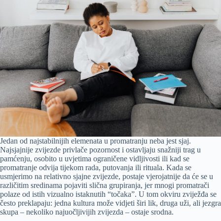
Jedan od najstabilnijih elemenata u promatranju neba jest sjaj.
Najsjajnije zvijezde privlače pozornost i ostavljaju snažniji trag u
pamćenju, osobito u uvjetima ograničene vidljivosti ili kad se
promatranje odvija tijekom rada, putovanja ili rituala. Kada se
usmjerimo na relativno sjajne zvijezde, postaje vjerojatnije da će se u
različitim sredinama pojaviti slična grupiranja, jer mnogi promatrači
polaze od istih vizualno istaknutih “točaka”. U tom okviru zviježđa se
često preklapaju: jedna kultura može vidjeti širi lik, druga uži, ali jezgra
skupa – nekoliko najuočljivijih zvijezda – ostaje srodna.