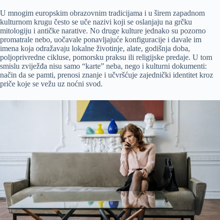
U mnogim europskim obrazovnim tradicijama i u širem zapadnom
kulturnom krugu često se uče nazivi koji se oslanjaju na grčku
mitologiju i antičke narative. No druge kulture jednako su pozorno
promatrale nebo, uočavale ponavljajuće konfiguracije i davale im
imena koja odražavaju lokalne životinje, alate, godišnja doba,
poljoprivredne cikluse, pomorsku praksu ili religijske predaje. U tom
smislu zviježđa nisu samo “karte” neba, nego i kulturni dokumenti:
način da se pamti, prenosi znanje i učvršćuje zajednički identitet kroz
priče koje se vežu uz noćni svod.