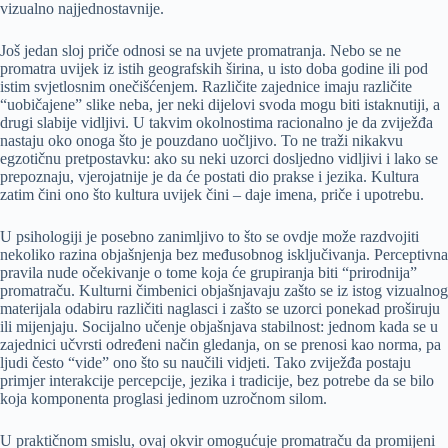
vizualno najjednostavnije.
Još jedan sloj priče odnosi se na uvjete promatranja. Nebo se ne
promatra uvijek iz istih geografskih širina, u isto doba godine ili pod
istim svjetlosnim onečišćenjem. Različite zajednice imaju različite
“uobičajene” slike neba, jer neki dijelovi svoda mogu biti istaknutiji, a
drugi slabije vidljivi. U takvim okolnostima racionalno je da zviježđa
nastaju oko onoga što je pouzdano uočljivo. To ne traži nikakvu
egzotičnu pretpostavku: ako su neki uzorci dosljedno vidljivi i lako se
prepoznaju, vjerojatnije je da će postati dio prakse i jezika. Kultura
zatim čini ono što kultura uvijek čini – daje imena, priče i upotrebu.
U psihologiji je posebno zanimljivo to što se ovdje može razdvojiti
nekoliko razina objašnjenja bez međusobnog isključivanja. Perceptivna
pravila nude očekivanje o tome koja će grupiranja biti “prirodnija”
promatraču. Kulturni čimbenici objašnjavaju zašto se iz istog vizualnog
materijala odabiru različiti naglasci i zašto se uzorci ponekad proširuju
ili mijenjaju. Socijalno učenje objašnjava stabilnost: jednom kada se u
zajednici učvrsti određeni način gledanja, on se prenosi kao norma, pa
ljudi često “vide” ono što su naučili vidjeti. Tako zviježđa postaju
primjer interakcije percepcije, jezika i tradicije, bez potrebe da se bilo
koja komponenta proglasi jedinom uzročnom silom.
U praktičnom smislu, ovaj okvir omogućuje promatraču da promijeni