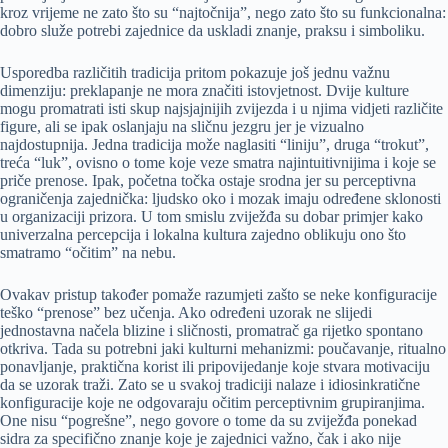
kroz vrijeme ne zato što su “najtočnija”, nego zato što su funkcionalna:
dobro služe potrebi zajednice da uskladi znanje, praksu i simboliku.
Usporedba različitih tradicija pritom pokazuje još jednu važnu
dimenziju: preklapanje ne mora značiti istovjetnost. Dvije kulture
mogu promatrati isti skup najsjajnijih zvijezda i u njima vidjeti različite
figure, ali se ipak oslanjaju na sličnu jezgru jer je vizualno
najdostupnija. Jedna tradicija može naglasiti “liniju”, druga “trokut”,
treća “luk”, ovisno o tome koje veze smatra najintuitivnijima i koje se
priče prenose. Ipak, početna točka ostaje srodna jer su perceptivna
ograničenja zajednička: ljudsko oko i mozak imaju određene sklonosti
u organizaciji prizora. U tom smislu zviježđa su dobar primjer kako
univerzalna percepcija i lokalna kultura zajedno oblikuju ono što
smatramo “očitim” na nebu.
Ovakav pristup također pomaže razumjeti zašto se neke konfiguracije
teško “prenose” bez učenja. Ako određeni uzorak ne slijedi
jednostavna načela blizine i sličnosti, promatrač ga rijetko spontano
otkriva. Tada su potrebni jaki kulturni mehanizmi: poučavanje, ritualno
ponavljanje, praktična korist ili pripovijedanje koje stvara motivaciju
da se uzorak traži. Zato se u svakoj tradiciji nalaze i idiosinkratične
konfiguracije koje ne odgovaraju očitim perceptivnim grupiranjima.
One nisu “pogrešne”, nego govore o tome da su zviježđa ponekad
sidra za specifično znanje koje je zajednici važno, čak i ako nije