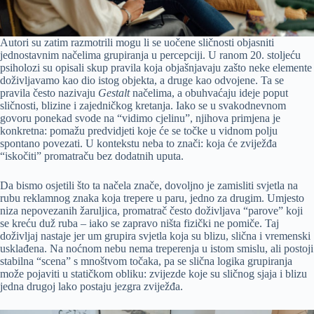
Autori su zatim razmotrili mogu li se uočene sličnosti objasniti
jednostavnim načelima grupiranja u percepciji. U ranom 20. stoljeću
psiholozi su opisali skup pravila koja objašnjavaju zašto neke elemente
doživljavamo kao dio istog objekta, a druge kao odvojene. Ta se
pravila često nazivaju
Gestalt
načelima, a obuhvaćaju ideje poput
sličnosti, blizine i zajedničkog kretanja. Iako se u svakodnevnom
govoru ponekad svode na “vidimo cjelinu”, njihova primjena je
konkretna: pomažu predvidjeti koje će se točke u vidnom polju
spontano povezati. U kontekstu neba to znači: koja će zviježđa
“iskočiti” promatraču bez dodatnih uputa.
Da bismo osjetili što ta načela znače, dovoljno je zamisliti svjetla na
rubu reklamnog znaka koja trepere u paru, jedno za drugim. Umjesto
niza nepovezanih žaruljica, promatrač često doživljava “parove” koji
se kreću duž ruba – iako se zapravo ništa fizički ne pomiče. Taj
doživljaj nastaje jer um grupira svjetla koja su blizu, slična i vremenski
usklađena. Na noćnom nebu nema treperenja u istom smislu, ali postoji
stabilna “scena” s mnoštvom točaka, pa se slična logika grupiranja
može pojaviti u statičkom obliku: zvijezde koje su sličnog sjaja i blizu
jedna drugoj lako postaju jezgra zviježđa.