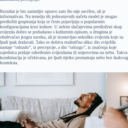
Rezultat je bio zanimljiv upravo zato što nije savršen, ali je
informativan. Na temelju tih jednostavnih načela model je mogao
predložiti grupiranja koja se često pojavljuju u popularnim
konfiguracijama kroz kulture. U nekim slučajevima predloženi skup
zvijezda dobro se podudarao s kulturnim opisom, u drugima je
obuhvaćao jezgru uzorka, ali je izostavljao nekoliko zvijezda koje su
ljudi ipak dodavali. Tako se dobiva realistična slika: dio zviježđa
nastaje “odozdo”, iz percepcije, a dio “odozgo”, iz značenja koje
zajednica pridaje određenim zvijezdama ili smjerovima na nebu. Takva
kombinacija je očekivana, jer ljudi rijetko promatraju nebo bez ikakvog
konteksta.