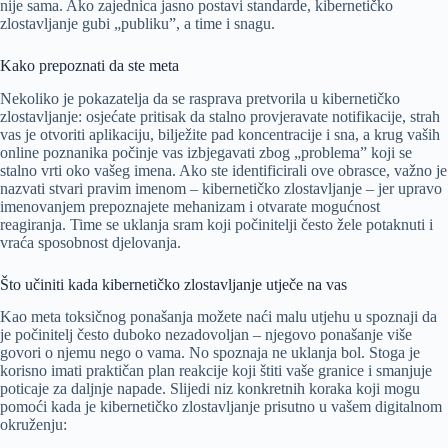
nije sama. Ako zajednica jasno postavi standarde, kibernetičko
zlostavljanje gubi „publiku”, a time i snagu.
Kako prepoznati da ste meta
Nekoliko je pokazatelja da se rasprava pretvorila u kibernetičko
zlostavljanje: osjećate pritisak da stalno provjeravate notifikacije, strah
vas je otvoriti aplikaciju, bilježite pad koncentracije i sna, a krug vaših
online poznanika počinje vas izbjegavati zbog „problema” koji se
stalno vrti oko vašeg imena. Ako ste identificirali ove obrasce, važno je
nazvati stvari pravim imenom – kibernetičko zlostavljanje – jer upravo
imenovanjem prepoznajete mehanizam i otvarate mogućnost
reagiranja. Time se uklanja sram koji počinitelji često žele potaknuti i
vraća sposobnost djelovanja.
Što učiniti kada kibernetičko zlostavljanje utječe na vas
Kao meta toksičnog ponašanja možete naći malu utjehu u spoznaji da
je počinitelj često duboko nezadovoljan – njegovo ponašanje više
govori o njemu nego o vama. No spoznaja ne uklanja bol. Stoga je
korisno imati praktičan plan reakcije koji štiti vaše granice i smanjuje
poticaje za daljnje napade. Slijedi niz konkretnih koraka koji mogu
pomoći kada je kibernetičko zlostavljanje prisutno u vašem digitalnom
okruženju: