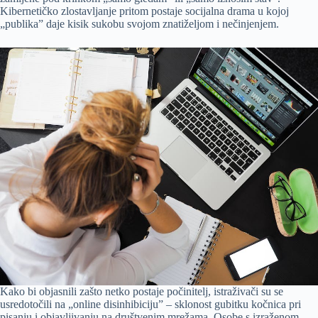
Kibernetičko zlostavljanje pritom postaje socijalna drama u kojoj
„publika” daje kisik sukobu svojom znatiželjom i nečinjenjem.
Kako bi objasnili zašto netko postaje počinitelj, istraživači su se
usredotočili na „online disinhibiciju” – sklonost gubitku kočnica pri
pisanju i objavljivanju na društvenim mrežama. Osobe s izraženom