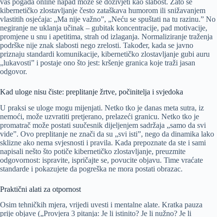
vas pogađa online napad može se doživjeti kao slabost. Zato se
kibernetičko zlostavljanje često zataškava humorom ili snižavanjem
vlastitih osjećaja: „Ma nije važno”, „Neću se spuštati na tu razinu.” No
negiranje ne uklanja učinak – gubitak koncentracije, pad motivacije,
promjene u snu i apetitima, strah od izlaganja. Normaliziranje traženja
podrške nije znak slabosti nego zrelosti. Također, kada se javno
priznaju standardi komunikacije, kibernetičko zlostavljanje gubi auru
„lukavosti” i postaje ono što jest: kršenje granica koje traži jasan
odgovor.
Kad uloge nisu čiste: preplitanje žrtve, počinitelja i svjedoka
U praksi se uloge mogu mijenjati. Netko tko je danas meta sutra, iz
nemoći, može uzvratiti pretjerano, prelazeći granicu. Netko tko je
promatrač može postati suučesnik dijeljenjem sadržaja „samo da svi
vide”. Ovo preplitanje ne znači da su „svi isti”, nego da dinamika lako
sklizne ako nema svjesnosti i pravila. Kada prepoznate da ste i sami
napisali nešto što potiče kibernetičko zlostavljanje, preuzmite
odgovornost: ispravite, ispričajte se, povucite objavu. Time vraćate
standarde i pokazujete da pogreška ne mora postati obrazac.
Praktični alati za otpornost
Osim tehničkih mjera, vrijedi uvesti i mentalne alate. Kratka pauza
prije objave („Provjera 3 pitanja: Je li istinito? Je li nužno? Je li