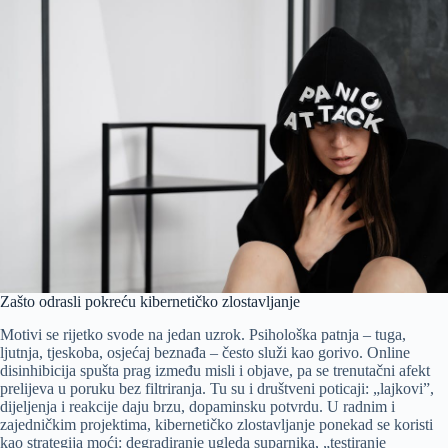
Zašto odrasli pokreću kibernetičko zlostavljanje
Motivi se rijetko svode na jedan uzrok. Psihološka patnja – tuga,
ljutnja, tjeskoba, osjećaj beznađa – često služi kao gorivo. Online
disinhibicija spušta prag između misli i objave, pa se trenutačni afekt
prelijeva u poruku bez filtriranja. Tu su i društveni poticaji: „lajkovi”,
dijeljenja i reakcije daju brzu, dopaminsku potvrdu. U radnim i
zajedničkim projektima, kibernetičko zlostavljanje ponekad se koristi
kao strategija moći: degradiranje ugleda suparnika, „testiranje