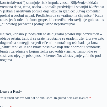
konstruktivno?”) smanjuje rizik impulzivnosti. Bilježenje okidača –
vremena dana, tema, osoba – pomaže predvidjeti i smanjiti izloženost.
Vježbanje asertivnih poruka daje jezik za granice: „Ovaj komentar
prelazi u osobni napad. Predlažem da se vratimo na činjenice.” Kada
takav jezik uđe u kulturu grupe, kibernetičko zlostavljanje gubi status
„duhovitog prečaca” i postaje jasno neprihvatljivo.
Najzad, korisno je podsjetiti se da digitalni prostor nije bezvremen –
objave ostaju, tragovi se prate, reputacije se grade i ruše. Upravo zato
dugoročna strategija vrijedi više od trenutačnog oslobađanja kroz
„oštru” repliku. Kada birate postupke koji štite dobrobit i standarde,
birate i zajednice u kojima želite provoditi vrijeme. Tamo gdje se
sustavno njeguje pristojnost, kibernetičko zlostavljanje gubi tlo pod
nogama.
Leave a Reply
Your email address will not be published.
Required fields are marked
*