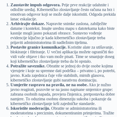
Zaustavite impuls odgovora.
Prije prve reakcije udahnite i
odložite uređaj. Kibernetičko zlostavljanje često računa na brz i
emotivan odgovor koji se može dalje iskoristiti. Odgoda prekida
lanac eskalacije.
Arhivirajte dokaze.
Napravite snimke zaslona, zabilježite
datume i kontekst. Imajte urednu mapu s datotekama kako biste
kasnije mogli jasno pokazati obrasce. Sustavno vođenje
evidencije ključno je kada kibernetičko zlostavljanje treba
prijaviti administratorima ili nadležnim tijelima.
Postavite granice komunikacije.
Koristite alate za utišavanje,
blokiranje i filtriranje. U većini aplikacija možete ograničiti tko
vidi vaše objave i tko vam može pisati. Time se smanjuje doseg
koji kibernetičko zlostavljanje treba da bi opstalo.
Potražite saveznike.
Obratite se jednoj do dvije osobe kojima
vjerujete i koje su spremne dati podršku – privatno i, po potrebi,
javno. Kada zajednica čuje više stabilnih, mirnih glasova,
kibernetičko zlostavljanje gubi narativnu dominaciju.
Usmjerite raspravu na pravila, ne na osobe.
Ako je nužno
javno reagirati, pozovite se na jasno napisane smjernice grupe:
zabrana osobnih napada, provjera činjenica, pretpostavka dobre
namjere. To oduzima osobnu dimenziju sukoba i pokazuje da
kibernetičko zlostavljanje krši zajedničke standarde.
Iskoristite moderaciju.
Obratite se administratorima ili
moderatorima s preciznim, dokumentiranim primjerima. Tražite