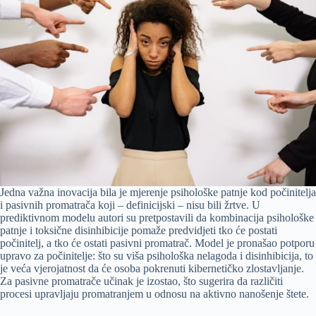
Jedna važna inovacija bila je mjerenje psihološke patnje kod počinitelja
i pasivnih promatrača koji – definicijski – nisu bili žrtve. U
prediktivnom modelu autori su pretpostavili da kombinacija psihološke
patnje i toksične disinhibicije pomaže predvidjeti tko će postati
počinitelj, a tko će ostati pasivni promatrač. Model je pronašao potporu
upravo za počinitelje: što su viša psihološka nelagoda i disinhibicija, to
je veća vjerojatnost da će osoba pokrenuti kibernetičko zlostavljanje.
Za pasivne promatrače učinak je izostao, što sugerira da različiti
procesi upravljaju promatranjem u odnosu na aktivno nanošenje štete.