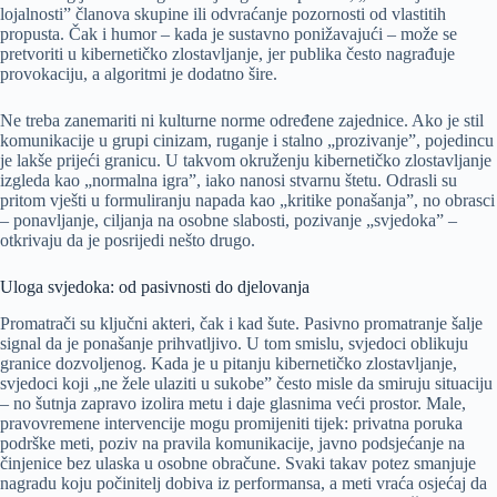
lojalnosti” članova skupine ili odvraćanje pozornosti od vlastitih
propusta. Čak i humor – kada je sustavno ponižavajući – može se
pretvoriti u kibernetičko zlostavljanje, jer publika često nagrađuje
provokaciju, a algoritmi je dodatno šire.
Ne treba zanemariti ni kulturne norme određene zajednice. Ako je stil
komunikacije u grupi cinizam, ruganje i stalno „prozivanje”, pojedincu
je lakše prijeći granicu. U takvom okruženju kibernetičko zlostavljanje
izgleda kao „normalna igra”, iako nanosi stvarnu štetu. Odrasli su
pritom vješti u formuliranju napada kao „kritike ponašanja”, no obrasci
– ponavljanje, ciljanja na osobne slabosti, pozivanje „svjedoka” –
otkrivaju da je posrijedi nešto drugo.
Uloga svjedoka: od pasivnosti do djelovanja
Promatrači su ključni akteri, čak i kad šute. Pasivno promatranje šalje
signal da je ponašanje prihvatljivo. U tom smislu, svjedoci oblikuju
granice dozvoljenog. Kada je u pitanju kibernetičko zlostavljanje,
svjedoci koji „ne žele ulaziti u sukobe” često misle da smiruju situaciju
– no šutnja zapravo izolira metu i daje glasnima veći prostor. Male,
pravovremene intervencije mogu promijeniti tijek: privatna poruka
podrške meti, poziv na pravila komunikacije, javno podsjećanje na
činjenice bez ulaska u osobne obračune. Svaki takav potez smanjuje
nagradu koju počinitelj dobiva iz performansa, a meti vraća osjećaj da