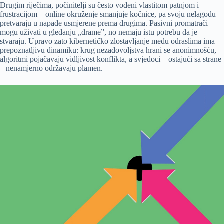
Drugim riječima, počinitelji su često vođeni vlastitom patnjom i
frustracijom – online okruženje smanjuje kočnice, pa svoju nelagodu
pretvaraju u napade usmjerene prema drugima. Pasivni promatrači
mogu uživati u gledanju „drame”, no nemaju istu potrebu da je
stvaraju. Upravo zato kibernetičko zlostavljanje među odraslima ima
prepoznatljivu dinamiku: krug nezadovoljstva hrani se anonimnošću,
algoritmi pojačavaju vidljivost konflikta, a svjedoci – ostajući sa strane
– nenamjerno održavaju plamen.