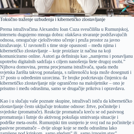
Toksično traženje uzbuđenja i kibernetičko zlostavljanje
Prema istraživačima Alexandru Ioan Cuza sveučilišta u Rumunjskoj,
internetu dugujemo mnoga dobra: olakšava stvaranje podržavajućih
odnosa, omogućuje cjeloživotno učenje i pruža prostor za javno
izražavanje. U ravnoteži s time stoje opasnosti – među njima i
kibernetičko zlostavljanje – koje proizlaze iz načina na koji
komuniciramo online. Autori ga definiraju kao „namjernu i ponavljanu
upotrebu digitalnih sadržaja s ciljem nanošenja štete drugoj osobi.”
Njihova domovina, prema procjenama istraživača, spada među
svjetska žarišta takvog ponašanja, s raširenošću koja može dosegnuti i
37 posto u određenim uzorcima. Te brojke podcrtavaju činjenicu da
kibernetičko zlostavljanje nije ograničeno na maloljetnike – ono je
prisutno i među odraslima, samo se drugačije prikriva i opravdava.
Kao i u slučaju vaše poznate skupine, istraživači ističu da kibernetičko
zlostavljanje često uključuje trokutne odnose: žrtve, počinitelje i
svjedoke (promatrače). Reakcije promatrača kreću se od pasivnog
promatranja i šutnje do aktivnog pokušaja smirivanja situacije i
podrške meta-osobi. Rumunjski tim usmjerio je svoj rad na počinitelje i
pasivne promatrače – dvije uloge koje se među odraslima lako
zamijene pod krinkom „samo gledam” ili „samo iznosim stav”.