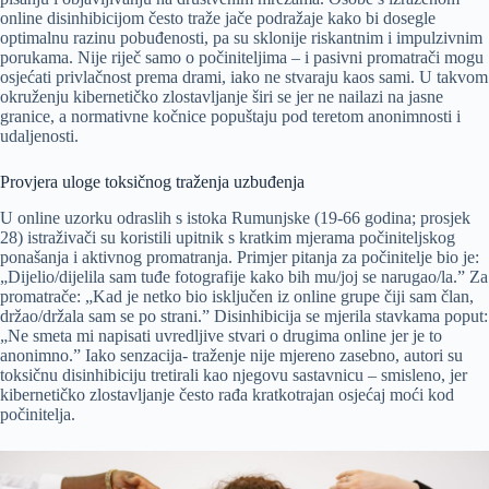
online disinhibicijom često traže jače podražaje kako bi dosegle
optimalnu razinu pobuđenosti, pa su sklonije riskantnim i impulzivnim
porukama. Nije riječ samo o počiniteljima – i pasivni promatrači mogu
osjećati privlačnost prema drami, iako ne stvaraju kaos sami. U takvom
okruženju kibernetičko zlostavljanje širi se jer ne nailazi na jasne
granice, a normativne kočnice popuštaju pod teretom anonimnosti i
udaljenosti.
Provjera uloge toksičnog traženja uzbuđenja
U online uzorku odraslih s istoka Rumunjske (19-66 godina; prosjek
28) istraživači su koristili upitnik s kratkim mjerama počiniteljskog
ponašanja i aktivnog promatranja. Primjer pitanja za počinitelje bio je:
„Dijelio/dijelila sam tuđe fotografije kako bih mu/joj se narugao/la.” Za
promatrače: „Kad je netko bio isključen iz online grupe čiji sam član,
držao/držala sam se po strani.” Disinhibicija se mjerila stavkama poput:
„Ne smeta mi napisati uvredljive stvari o drugima online jer je to
anonimno.” Iako senzacija- traženje nije mjereno zasebno, autori su
toksičnu disinhibiciju tretirali kao njegovu sastavnicu – smisleno, jer
kibernetičko zlostavljanje često rađa kratkotrajan osjećaj moći kod
počinitelja.