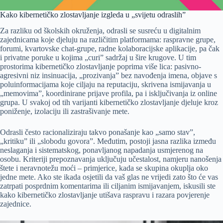
Kako kibernetičko zlostavljanje izgleda u „svijetu odraslih”
Za razliku od školskih okruženja, odrasli se susreću u digitalnim
zajednicama koje djeluju na različitim platformama: raspravne grupe,
forumi, kvartovske chat-grupe, radne kolaboracijske aplikacije, pa čak
i privatne poruke u kojima „curi” sadržaj u šire krugove. U tim
prostorima kibernetičko zlostavljanje poprima više lica: pasivno-
agresivni niz insinuacija, „prozivanja” bez navođenja imena, objave s
poluinformacijama koje ciljaju na reputaciju, skrivena ismijavanja u
„memovima”, koordinirane prijave profila, pa i isključivanja iz online
grupa. U svakoj od tih varijanti kibernetičko zlostavljanje djeluje kroz
poniženje, izolaciju ili zastrašivanje mete.
Odrasli često racionaliziraju takvo ponašanje kao „samo stav”,
„kritiku” ili „slobodu govora”. Međutim, postoji jasna razlika između
neslaganja i sistematskog, ponavljanog napadanja usmjerenog na
osobu. Kriteriji prepoznavanja uključuju učestalost, namjeru nanošenja
štete i neravnotežu moći – primjerice, kada se skupina okuplja oko
jedne mete. Ako ste ikada osjetili da vaš glas ne vrijedi zato što će vas
zatrpati posprdnim komentarima ili ciljanim ismijavanjem, iskusili ste
kako kibernetičko zlostavljanje utišava raspravu i razara povjerenje
zajednice.