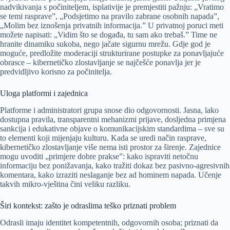
nadvikivanja s počiniteljem, isplativije je premjestiti pažnju: „Vratimo
se temi rasprave”, „Podsjetimo na pravilo zabrane osobnih napada”,
„Molim bez iznošenja privatnih informacija.” U privatnoj poruci meti
možete napisati: „Vidim što se događa, tu sam ako trebaš.” Time ne
hranite dinamiku sukoba, nego jačate sigurnu mrežu. Gdje god je
moguće, predložite moderaciji strukturirane postupke za ponavljajuće
obrasce – kibernetičko zlostavljanje se najčešće ponavlja jer je
predvidljivo korisno za počinitelja.
Uloga platformi i zajednica
Platforme i administratori grupa snose dio odgovornosti. Jasna, lako
dostupna pravila, transparentni mehanizmi prijave, dosljedna primjena
sankcija i edukativne objave o komunikacijskim standardima – sve su
to elementi koji mijenjaju kulturu. Kada se uredi način rasprave,
kibernetičko zlostavljanje više nema isti prostor za širenje. Zajednice
mogu uvoditi „primjere dobre prakse”: kako ispraviti netočnu
informaciju bez ponižavanja, kako tražiti dokaz bez pasivno-agresivnih
komentara, kako izraziti neslaganje bez ad hominem napada. Učenje
takvih mikro-vještina čini veliku razliku.
Širi kontekst: zašto je odraslima teško priznati problem
Odrasli imaju identitet kompetentnih, odgovornih osoba; priznati da