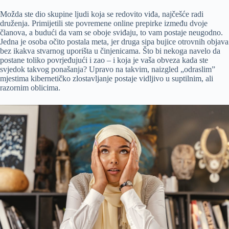
Možda ste dio skupine ljudi koja se redovito viđa, najčešće radi
druženja. Primijetili ste povremene online prepirke između dvoje
članova, a budući da vam se oboje sviđaju, to vam postaje neugodno.
Jedna je osoba očito postala meta, jer druga sipa bujice otrovnih objava
bez ikakva stvarnog uporišta u činjenicama. Što bi nekoga navelo da
postane toliko povrjeđujući i zao – i koja je vaša obveza kada ste
svjedok takvog ponašanja? Upravo na takvim, naizgled „odraslim”
mjestima kibernetičko zlostavljanje postaje vidljivo u suptilnim, ali
razornim oblicima.