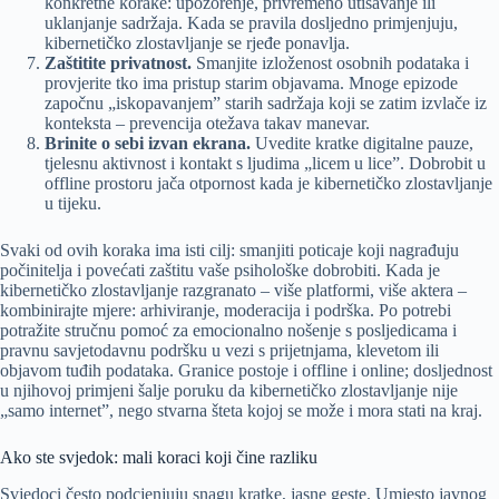
konkretne korake: upozorenje, privremeno utišavanje ili
uklanjanje sadržaja. Kada se pravila dosljedno primjenjuju,
kibernetičko zlostavljanje se rjeđe ponavlja.
Zaštitite privatnost.
Smanjite izloženost osobnih podataka i
provjerite tko ima pristup starim objavama. Mnoge epizode
započnu „iskopavanjem” starih sadržaja koji se zatim izvlače iz
konteksta – prevencija otežava takav manevar.
Brinite o sebi izvan ekrana.
Uvedite kratke digitalne pauze,
tjelesnu aktivnost i kontakt s ljudima „licem u lice”. Dobrobit u
offline prostoru jača otpornost kada je kibernetičko zlostavljanje
u tijeku.
Svaki od ovih koraka ima isti cilj: smanjiti poticaje koji nagrađuju
počinitelja i povećati zaštitu vaše psihološke dobrobiti. Kada je
kibernetičko zlostavljanje razgranato – više platformi, više aktera –
kombinirajte mjere: arhiviranje, moderacija i podrška. Po potrebi
potražite stručnu pomoć za emocionalno nošenje s posljedicama i
pravnu savjetodavnu podršku u vezi s prijetnjama, klevetom ili
objavom tuđih podataka. Granice postoje i offline i online; dosljednost
u njihovoj primjeni šalje poruku da kibernetičko zlostavljanje nije
„samo internet”, nego stvarna šteta kojoj se može i mora stati na kraj.
Ako ste svjedok: mali koraci koji čine razliku
Svjedoci često podcjenjuju snagu kratke, jasne geste. Umjesto javnog