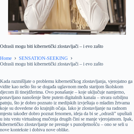
Odrasli mogu biti kibernetički zlostavljači – i evo zašto
Home
SENSATION-SEEKING
Odrasli mogu biti kibernetički zlostavljači – i evo zašto
Kada razmišljate o problemu kibernetičkog zlostavljanja, vjerojatno ga
vidite kao nešto što se događa uglavnom među starijom školskom
djecom ili tinejdžerima. Ovo ponašanje – koje uključuje namjerno,
ponavljano nanošenje štete putem digitalnih kanala – stvara ozbiljnu
patnju, što je dobro poznato iz medijskih izvještaja o mladim žrtvama
koje su dovedene do krajnjih očaja. Iako je zlostavljanje na radnom
mjestu također dobro poznat fenomen, ideja da bi se „odrasli” upuštali
u istu vrstu virtualnog mučenja drugih čini se manje vjerojatnom. Ipak,
kibernetičko zlostavljanje ne prestaje s punoljetnošću – ono se seli u
nove kontekste i dobiva nove oblike.