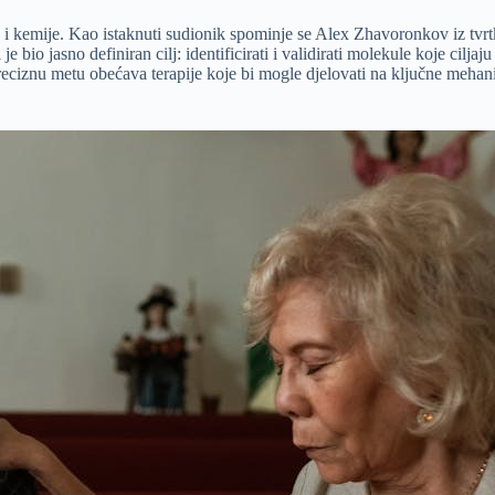
ja i kemije. Kao istaknuti sudionik spominje se Alex Zhavoronkov iz tvr
e bio jasno definiran cilj: identificirati i validirati molekule koje cil
preciznu metu obećava terapije koje bi mogle djelovati na ključne mehan