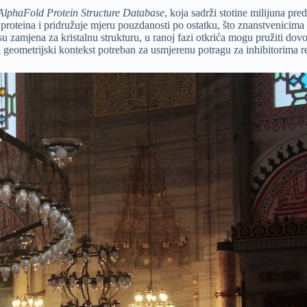
AlphaFold Protein Structure Database
, koja sadrži stotine milijuna pr
 proteina i pridružuje mjeru pouzdanosti po ostatku, što znanstvenici
zamjena za kristalnu strukturu, u ranoj fazi otkrića mogu pružiti dovol
 geometrijski kontekst potreban za usmjerenu potragu za inhibitorima re