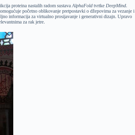
edikcija proteina nastalih radom sustava
AlphaFold
tvrtke
DeepMind
.
ma omogućuje početno oblikovanje pretpostavki o džepovima za vezanje i
jno informacija za virtualno prosijavanje i generativni dizajn. Upravo
levantnima za rak jetre.