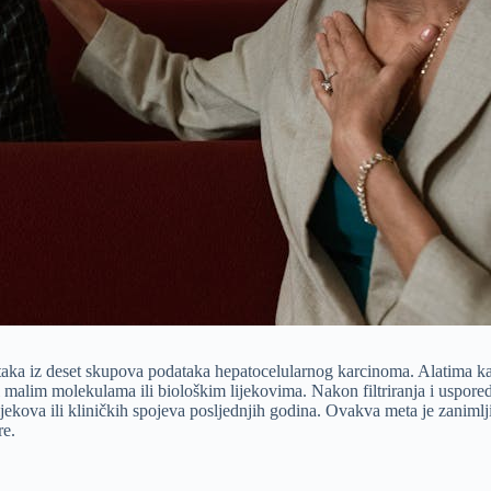
aka iz deset skupova podataka hepatocelularnog karcinoma. Alatima ka
i malim molekulama ili biološkim lijekovima. Nakon filtriranja i uspored
ekova ili kliničkih spojeva posljednjih godina. Ovakva meta je zanimljiv
re.