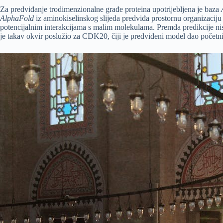
Za predviđanje trodimenzionalne građe proteina upotrijebljena je baza
AlphaFold
iz aminokiselinskog slijeda predviđa prostornu organizaciju
potencijalnim interakcijama s malim molekulama. Premda predikcije nisu 
je takav okvir poslužio za CDK20, čiji je predviđeni model dao početni