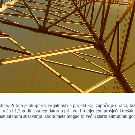
dina. Pritom je ukupna vjerojatnost da projekt koji započinje u ranoj f
treću i 1,3 godine za regulatornu prijavu. Procijenjeni prosječni troša
iziranom sužavanju izbora meta mogao bi već u startu eliminirati godi