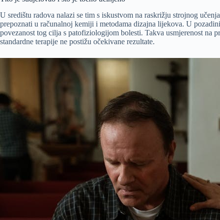
U središtu radova nalazi se tim s iskustvom na raskrižju strojnog učen
prepoznati u računalnoj kemiji i metodama dizajna lijekova. U pozadini j
povezanost tog cilja s patofiziologijom bolesti. Takva usmjerenost na 
standardne terapije ne postižu očekivane rezultate.