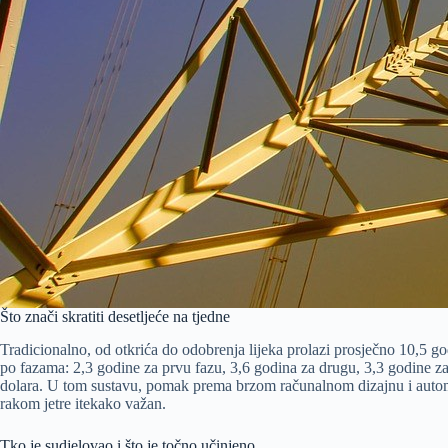
Što znači skratiti desetljeće na tjedne
Tradicionalno, od otkrića do odobrenja lijeka prolazi prosječno 10,5 go
po fazama: 2,3 godine za prvu fazu, 3,6 godina za drugu, 3,3 godine za 
dolara. U tom sustavu, pomak prema brzom računalnom dizajnu i automat
rakom jetre itekako važan.
Tko je sudjelovao i što je točno učinjeno