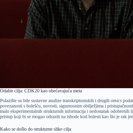
Odabir cilja: CDK20 kao obećavajuća meta
Polazište su bile sustavne analize transkriptomskih i drugih
omics
podat
povezanosti s bolešću, novosti, sigurnosnim obilježjima i pristupačnost
malo eksperimentalnih strukturnih informacija i nedostatak odobrenih lij
pristup koji bi se mogao odraziti na ishode kod bolesti kao što je rak jet
Kako se došlo do strukturne slike cilja