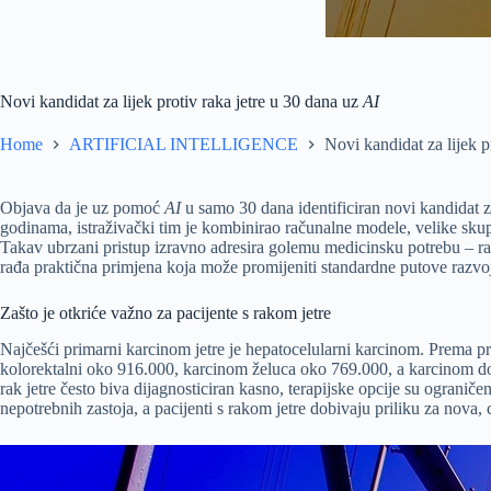
Novi kandidat za lijek protiv raka jetre u 30 dana uz
AI
Home
ARTIFICIAL INTELLIGENCE
Novi kandidat za lijek p
Objava da je uz pomoć
AI
u samo 30 dana identificiran novi kandidat za
godinama, istraživački tim je kombinirao računalne modele, velike skup
Takav ubrzani pristup izravno adresira golemu medicinsku potrebu – rak
rađa praktična primjena koja može promijeniti standardne putove razvoj
Zašto je otkriće važno za pacijente s rakom jetre
Najčešći primarni karcinom jetre je hepatocelularni karcinom. Prema pr
kolorektalni oko 916.000, karcinom želuca oko 769.000, a karcinom doj
rak jetre često biva dijagnosticiran kasno, terapijske opcije su ograničen
nepotrebnih zastoja, a pacijenti s rakom jetre dobivaju priliku za nova, 