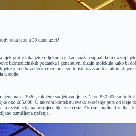
rotiv raka jetre u 30 dana uz
AI
 lijek protiv raka jetre odjeknula je kao snažan signal da bi razvoj li
ove biomedicinskih podataka i generativni dizajn molekula kako bi doša
 jetre je među vodećim uzrocima smrtnosti povezanih s rakom diljem svi
a terapija.
ocjenama za 2020., rak jetre sudjelovao je u više od 830.000 smrtnih s
ke oko 685.000. U takvom kontekstu svako skraćenje puta od ideje do k
e, a rezistencija na postojeće lijekove česta. Ako se kandidati za lijek id
ciljano osmišljena rješenja.