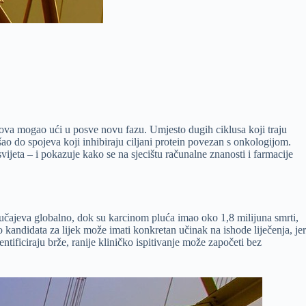
jekova mogao ući u posve novu fazu. Umjesto dugih ciklusa koji traju
o do spojeva koji inhibiraju ciljani protein povezan s onkologijom.
jeta – i pokazuje kako se na sjecištu računalne znanosti i farmacije
lučajeva globalno, dok su karcinom pluća imao oko 1,8 milijuna smrti,
andidata za lijek može imati konkretan učinak na ishode liječenja, jer
entificiraju brže, ranije kliničko ispitivanje može započeti bez