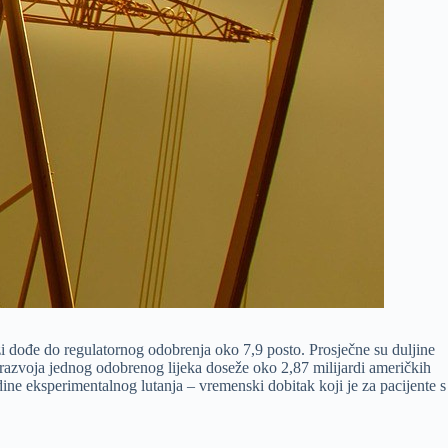
azi dođe do regulatornog odobrenja oko 7,9 posto. Prosječne su duljine
k razvoja jednog odobrenog lijeka doseže oko 2,87 milijardi američkih
ne eksperimentalnog lutanja – vremenski dobitak koji je za pacijente s