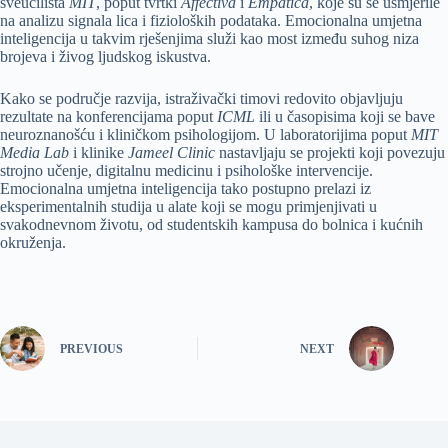
sveučilišta
MIT
, poput tvrtki
Affectiva
i
Empatica
, koje su se usmjerile
na analizu signala lica i fizioloških podataka. Emocionalna umjetna
inteligencija u takvim rješenjima služi kao most između suhog niza
brojeva i živog ljudskog iskustva.
Kako se područje razvija, istraživački timovi redovito objavljuju
rezultate na konferencijama poput
ICML
ili u časopisima koji se bave
neuroznanošću i kliničkom psihologijom. U laboratorijima poput
MIT
Media Lab
i klinike
Jameel Clinic
nastavljaju se projekti koji povezuju
strojno učenje, digitalnu medicinu i psihološke intervencije.
Emocionalna umjetna inteligencija tako postupno prelazi iz
eksperimentalnih studija u alate koji se mogu primjenjivati u
svakodnevnom životu, od studentskih kampusa do bolnica i kućnih
okruženja.
PREVIOUS
NEXT