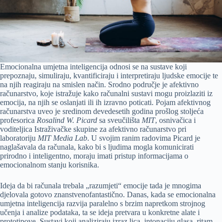
Emocionalna umjetna inteligencija odnosi se na sustave koji
prepoznaju, simuliraju, kvantificiraju i interpretiraju ljudske emocije te
na njih reagiraju na smislen način. Srodno područje je afektivno
računarstvo, koje istražuje kako računalni sustavi mogu proizlaziti iz
emocija, na njih se oslanjati ili ih izravno poticati. Pojam afektivnog
računarstva uveo je sredinom devedesetih godina prošlog stoljeća
profesorica
Rosalind W. Picard
sa sveučilišta
MIT
, osnivačica i
voditeljica Istraživačke skupine za afektivno računarstvo pri
laboratoriju
MIT Media Lab
. U svojim ranim radovima Picard je
naglašavala da računala, kako bi s ljudima mogla komunicirati
prirodno i inteligentno, moraju imati pristup informacijama o
emocionalnom stanju korisnika.
Ideja da bi računala trebala „razumjeti“ emocije tada je mnogima
djelovala gotovo znanstvenofantastično. Danas, kada se emocionalna
umjetna inteligencija razvija paralelno s brzim napretkom strojnog
učenja i analize podataka, ta se ideja pretvara u konkretne alate i
prototipove. Sustavi koji analiziraju izraz lica, intonaciju glasa, ritam