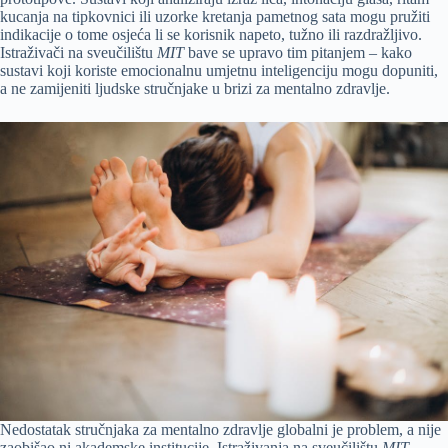
kucanja na tipkovnici ili uzorke kretanja pametnog sata mogu pružiti
indikacije o tome osjeća li se korisnik napeto, tužno ili razdražljivo.
Istraživači na sveučilištu
MIT
bave se upravo tim pitanjem – kako
sustavi koji koriste emocionalnu umjetnu inteligenciju mogu dopuniti,
a ne zamijeniti ljudske stručnjake u brizi za mentalno zdravlje.
Nedostatak stručnjaka za mentalno zdravlje globalni je problem, a nije
zaobišao ni akademske institucije. Istraživanja na sveučilištu
MIT