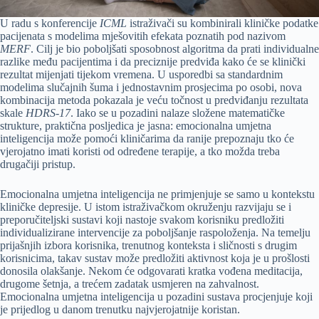
U radu s konferencije
ICML
istraživači su kombinirali kliničke podatke
pacijenata s modelima mješovitih efekata poznatih pod nazivom
MERF
. Cilj je bio poboljšati sposobnost algoritma da prati individualne
razlike među pacijentima i da preciznije predviđa kako će se klinički
rezultat mijenjati tijekom vremena. U usporedbi sa standardnim
modelima slučajnih šuma i jednostavnim prosjecima po osobi, nova
kombinacija metoda pokazala je veću točnost u predviđanju rezultata
skale
HDRS-17
. Iako se u pozadini nalaze složene matematičke
strukture, praktična posljedica je jasna: emocionalna umjetna
inteligencija može pomoći kliničarima da ranije prepoznaju tko će
vjerojatno imati koristi od određene terapije, a tko možda treba
drugačiji pristup.
Emocionalna umjetna inteligencija ne primjenjuje se samo u kontekstu
kliničke depresije. U istom istraživačkom okruženju razvijaju se i
preporučiteljski sustavi koji nastoje svakom korisniku predložiti
individualizirane intervencije za poboljšanje raspoloženja. Na temelju
prijašnjih izbora korisnika, trenutnog konteksta i sličnosti s drugim
korisnicima, takav sustav može predložiti aktivnost koja je u prošlosti
donosila olakšanje. Nekom će odgovarati kratka vođena meditacija,
drugome šetnja, a trećem zadatak usmjeren na zahvalnost.
Emocionalna umjetna inteligencija u pozadini sustava procjenjuje koji
je prijedlog u danom trenutku najvjerojatnije koristan.