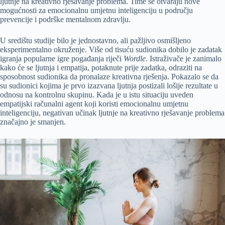
ljutnje na kreativno rješavanje problema. Time se otvaraju nove
mogućnosti za emocionalnu umjetnu inteligenciju u području
prevencije i podrške mentalnom zdravlju.
U središtu studije bilo je jednostavno, ali pažljivo osmišljeno
eksperimentalno okruženje. Više od tisuću sudionika dobilo je zadatak
igranja popularne igre pogađanja riječi
Wordle
. Istraživače je zanimalo
kako će se ljutnja i empatija, potaknute prije zadatka, odraziti na
sposobnost sudionika da pronalaze kreativna rješenja. Pokazalo se da
su sudionici kojima je prvo izazvana ljutnja postizali lošije rezultate u
odnosu na kontrolnu skupinu. Kada je u istu situaciju uveden
empatijski računalni agent koji koristi emocionalnu umjetnu
inteligenciju, negativan učinak ljutnje na kreativno rješavanje problema
značajno je smanjen.