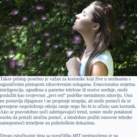
Takav pristup posebno je važan za korisnike koji žive u sredinama s
ograničenim pristupom zdravstvenim uslugama. Emocionalna umjetna
inteligencija, ugrađena u pametne telefone ili nosive uređaje, može
poslužiti kao svojevrsni „prvi red“ podrške mentalnom zdravlju. Ona
ne postavlja dijagnoze i ne propisuje terapiju, ali može pomoći da se
promjene raspoloženja otkriju ranije nego što bi to učinio sam korisnik.
Ako se pravodobno uoči zabrinjavajući trend, sustav može potaknuti
osobu da potraži stručnu pomoć, a istodobno pružiti osnovne tehnike
samopomoći temeljene na psihološkim dokazima.
Drugo istraživanje tima sa sveučilišta
MIT
predstavljeno je na