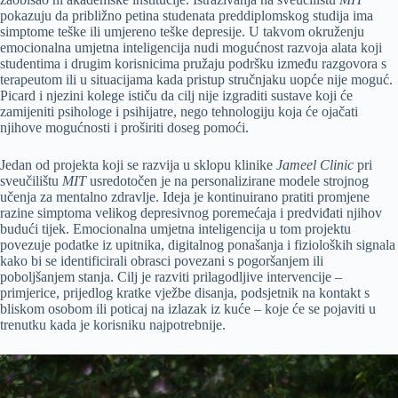
pokazuju da približno petina studenata preddiplomskog studija ima
simptome teške ili umjereno teške depresije. U takvom okruženju
emocionalna umjetna inteligencija nudi mogućnost razvoja alata koji
studentima i drugim korisnicima pružaju podršku između razgovora s
terapeutom ili u situacijama kada pristup stručnjaku uopće nije moguć.
Picard i njezini kolege ističu da cilj nije izgraditi sustave koji će
zamijeniti psihologe i psihijatre, nego tehnologiju koja će ojačati
njihove mogućnosti i proširiti doseg pomoći.
Jedan od projekta koji se razvija u sklopu klinike
Jameel Clinic
pri
sveučilištu
MIT
usredotočen je na personalizirane modele strojnog
učenja za mentalno zdravlje. Ideja je kontinuirano pratiti promjene
razine simptoma velikog depresivnog poremećaja i predviđati njihov
budući tijek. Emocionalna umjetna inteligencija u tom projektu
povezuje podatke iz upitnika, digitalnog ponašanja i fizioloških signala
kako bi se identificirali obrasci povezani s pogoršanjem ili
poboljšanjem stanja. Cilj je razviti prilagodljive intervencije –
primjerice, prijedlog kratke vježbe disanja, podsjetnik na kontakt s
bliskom osobom ili poticaj na izlazak iz kuće – koje će se pojaviti u
trenutku kada je korisniku najpotrebnije.