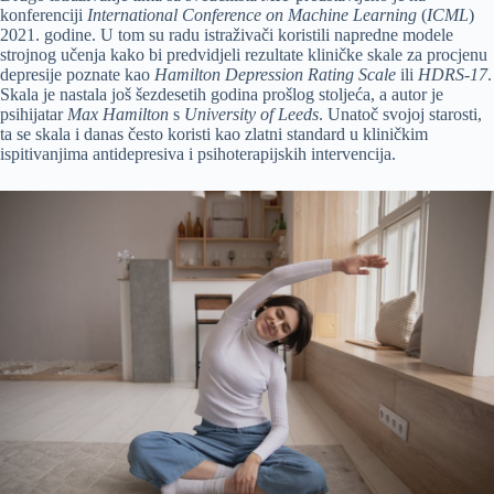
konferenciji
International Conference on Machine Learning
(
ICML
)
2021. godine. U tom su radu istraživači koristili napredne modele
strojnog učenja kako bi predvidjeli rezultate kliničke skale za procjenu
depresije poznate kao
Hamilton Depression Rating Scale
ili
HDRS-17
.
Skala je nastala još šezdesetih godina prošlog stoljeća, a autor je
psihijatar
Max Hamilton
s
University of Leeds
. Unatoč svojoj starosti,
ta se skala i danas često koristi kao zlatni standard u kliničkim
ispitivanjima antidepresiva i psihoterapijskih intervencija.