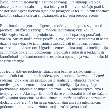
životu, poput uspostavljanja rutine spavanja ili planiranja kratkog
druženja. Emocionalna umjetna inteligencija u ovom slučaju prati kako
se korisnik osjeća tijekom igranja te prilagođava težinu i vrstu zadataka
kako bi zadržala osjećaj angažiranosti, a izbjegla preopterećenje.
Emocionalna umjetna inteligencija može igrati ulogu i u sigurnosti
prometa. Istraživači razvijaju modele računalnog vida koji iz
videozapisa vožnje procjenjuju razinu umora i opasnog ponašanja
vozača. Sustav može pratiti položaj glave, učestalost treptanja ili način
držanja upravljača te iz tih signala zaključivati je li vozač pospan,
rastresen ili pod stresom. Ugrađena emocionalna umjetna inteligencija
zatim može pokrenuti upozorenje, predložiti stanku ili u budućnosti
koordinirati s poluautonomnim sustavima upravljanja vozilom kako bi
se rizik smanjio.
Još jedno aktivno područje istraživanja bavi se razlikovanjem
autentičnih i manipuliranih videozapisa, osobito takozvanih
deepfake
sadržaja. Dok klasični pristupi često analiziraju tehničke tragove
uređivanja slike, emocionalna umjetna inteligencija omogućuje
promatranje suptilnih odstupanja u izrazu lica, mikroekspresijama i
tempu govora. Ako algoritam uoči da se emocionalni izrazi ne slažu s
očekivanim obrascima za danu situaciju, može označiti videozapis za
dodatnu provjeru. Na taj način emocionalna umjetna inteligencija
pridonosi borbi protiv dezinformacija i zaštiti javnosti od