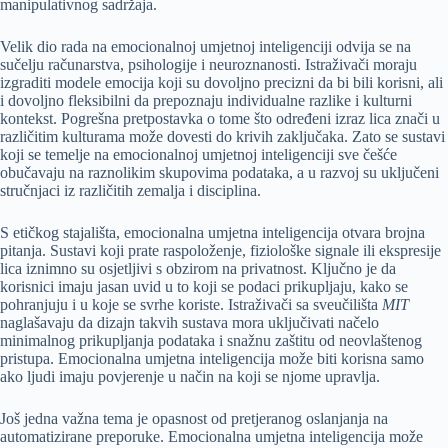
manipulativnog sadržaja.
Velik dio rada na emocionalnoj umjetnoj inteligenciji odvija se na
sučelju računarstva, psihologije i neuroznanosti. Istraživači moraju
izgraditi modele emocija koji su dovoljno precizni da bi bili korisni, ali
i dovoljno fleksibilni da prepoznaju individualne razlike i kulturni
kontekst. Pogrešna pretpostavka o tome što određeni izraz lica znači u
različitim kulturama može dovesti do krivih zaključaka. Zato se sustavi
koji se temelje na emocionalnoj umjetnoj inteligenciji sve češće
obučavaju na raznolikim skupovima podataka, a u razvoj su uključeni
stručnjaci iz različitih zemalja i disciplina.
S etičkog stajališta, emocionalna umjetna inteligencija otvara brojna
pitanja. Sustavi koji prate raspoloženje, fiziološke signale ili ekspresije
lica iznimno su osjetljivi s obzirom na privatnost. Ključno je da
korisnici imaju jasan uvid u to koji se podaci prikupljaju, kako se
pohranjuju i u koje se svrhe koriste. Istraživači sa sveučilišta
MIT
naglašavaju da dizajn takvih sustava mora uključivati načelo
minimalnog prikupljanja podataka i snažnu zaštitu od neovlaštenog
pristupa. Emocionalna umjetna inteligencija može biti korisna samo
ako ljudi imaju povjerenje u način na koji se njome upravlja.
Još jedna važna tema je opasnost od pretjeranog oslanjanja na
automatizirane preporuke. Emocionalna umjetna inteligencija može