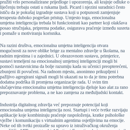
pružiti vrlo personalizirane prijedloge i upozorenja, ali krajnje odluke o
liječenju trebaju ostati u rukama ljudi. Picard i njezini suradnici često
ističu da je pokušaj izgradnje sustava koji u potpunosti zamjenjuje
terapeuta duboko pogrešan pristup. Umjesto toga, emocionalna
umjetna inteligencija trebala bi funkcionirati kao partner koji olakšava
posao stručnjaka, priprema podatke, osigurava praćenje između susreta
i pomaže u motiviranju korisnika.
Na razini društva, emocionalna umjetna inteligencija otvara
mogućnosti za nove oblike brige za mentalno zdravlje u školama, na
radnim mjestima i u zajednici. U obrazovnom sustavu, primjerice,
sustavi temeljeni na emocionalnoj umjetnoj inteligenciji mogli bi
pomoći nastavnicima da bolje razumiju kada su učenici preopterećeni,
zbunjeni ili povučeni. Na radnom mjestu, anonimno prikupljeni i
pažljivo agregirani signali mogli bi ukazati na to da je timu potrebna
dodatna podrška ili promjena organizacije rada. U svim tim
slučajevima emocionalna umjetna inteligencija djeluje kao alat za rano
prepoznavanje problema, a ne kao zamjena za međuljudski kontakt.
Industrija digitalnog zdravlja već prepoznaje potencijal koji
emocionalna umjetna inteligencija nosi. Startupi i veće tvrtke razvijaju
aplikacije koje kombiniraju praćenje raspoloženja, kratke psihološke
vježbe i komunikaciju s virtualnim agentima osjetljivima na emocije.
Neke od tih tvrtki proizašle su upravo iz istraživačkog okruženja