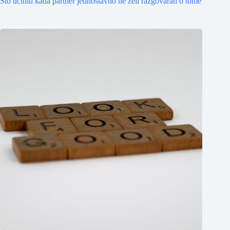
Što učiniti kada partner jednostavno ne želi razgovarati o tome