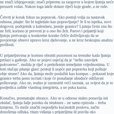
ne znači izbjegavanje; znači pripremu za razgovor u kojem ljutnja neće
preuzeti volan. Nakon toga lakše dolaze riječi koje grade, a ne ruše.
Četvrti je korak fokus na popravak. Ako postoji volja za nastavak
odnosa, pitajte: što bi izgledalo kao popravljanje? Je li to isprika, novi
dogovor, podsjetnik u kalendaru, jasnije granice? Ljutnja često zna što
ne želi; korisno je prevesti je u ono što želi. Parovi i prijatelji koji
ljutnju pretvaraju u konkretne korake češće doživljavaju da se
povjerenje obnovi upravo kroz djelovanje, a ne kroz beskrajnu analizu
prošlosti.
U prijateljstvima je korisno obratiti pozornost na trenutke kada ljutnja
prelazi u gađenje. Ako se pojavi osjećaj da je “nešto zauvijek
pokvareno”, možda je riječ o prekršenim temeljnim vrijednostima. U
tom slučaju pitanje glasi: postoji li uopće put popravka koji poštuje
obje strane? Ako da, ljutnja može poslužiti kao kompas – pokazati koje
granice treba jasno iscrtati i koje će ponašanje ubuduće održavati
poštovanje. Ako ne, realno je razmotriti veći razmak, uz svijest da je to
posljedica zaštite vlastitog integriteta, a ne puka kazna.
Konačno, promatrajte obrasce. Ako se u odnosu stalno ponavlja isti
okidač, ljutnja šalje poruku da struktura – ne samo epizoda – treba
izmjenu. To može značiti raspodjelu kućanskih poslova, način
donošenja odluka, ritam viđanja s prijateljima ili pravila oko