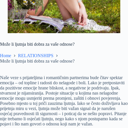
Može li ljutnja biti dobra za vaše odnose?
Home
RELATIONSHIPS
Može li ljutnja biti dobra za vaše odnose?
Naše veze s prijateljima i romantičnim partnerima bude čitav spektar
emocija – od topline i radosti do nelagode i boli. Lako je pretpostaviti
da pozitivne emocije hrane bliskost, a negativne je podrivaju. Ipak,
stvarnost je nijansiranija. Postoje situacije u kojima nas nelagodne
emocije mogu usmjeriti prema promjeni, zaštiti i obnovi povjerenja.
Posebno mjesto u toj priči zauzima ljutnja. Iako se često doživljava kao
prijetnja miru u vezi, ljutnja može biti važan signal da je narušen
osjećaj pravednosti ili sigurnosti – i poticaj da se nešto popravi. Pitanje
nije trebamo li osjećati ljutnju, nego kako s njom postupamo kada se
pojavi i što nam govori o odnosu koji nam je važan.