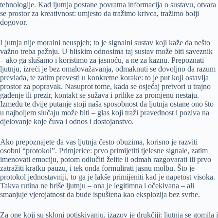
tehnologije. Kad ljutnja postane povratna informacija o sustavu, otvara
se prostor za kreativnost: umjesto da tražimo krivca, tražimo bolji
dogovor.
Ljutnja nije moralni neuspjeh; to je signalni sustav koji kaže da nešto
važno treba pažnju. U bliskim odnosima taj sustav može biti saveznik
– ako ga slušamo i koristimo za jasnoću, a ne za kaznu. Prepoznati
ljutnju, izreći je bez omalovažavanja, odmaknuti se dovoljno da razum
prevlada, te zatim prevesti u konkretne korake: to je put koji ostavlja
prostor za popravak. Nasuprot tome, kada se osjećaj pretvori u trajno
gađenje ili prezir, kontakt se sužava i prilike za promjenu nestaju.
Između te dvije putanje stoji naša sposobnost da ljutnja ostane ono što
u najboljem slučaju može biti – glas koji traži pravednost i poziva na
djelovanje koje čuva i odnos i dostojanstvo.
Ako prepoznajete da vas ljutnja često obuzima, korisno je razviti
osobni “protokol”. Primjerice: prvo primijetiti tjelesne signale, zatim
imenovati emociju, potom odlučiti želite li odmah razgovarati ili prvo
zatražiti kratku pauzu, i tek onda formulirati jasnu molbu. Što je
protokol jednostavniji, to ga je lakše primijeniti kad je napetost visoka.
Takva rutina ne briše ljutnju – ona je legitimna i očekivana – ali
smanjuje vjerojatnost da bude ispuštena kao eksplozija bez svrhe.
Za one koji su skloni potiskivanju, izazov je drukčiji: ljutnja se gomila i