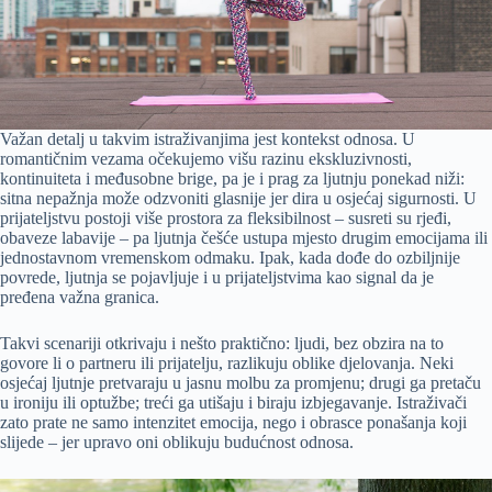
Važan detalj u takvim istraživanjima jest kontekst odnosa. U
romantičnim vezama očekujemo višu razinu ekskluzivnosti,
kontinuiteta i međusobne brige, pa je i prag za ljutnju ponekad niži:
sitna nepažnja može odzvoniti glasnije jer dira u osjećaj sigurnosti. U
prijateljstvu postoji više prostora za fleksibilnost – susreti su rjeđi,
obaveze labavije – pa ljutnja češće ustupa mjesto drugim emocijama ili
jednostavnom vremenskom odmaku. Ipak, kada dođe do ozbiljnije
povrede, ljutnja se pojavljuje i u prijateljstvima kao signal da je
pređena važna granica.
Takvi scenariji otkrivaju i nešto praktično: ljudi, bez obzira na to
govore li o partneru ili prijatelju, razlikuju oblike djelovanja. Neki
osjećaj ljutnje pretvaraju u jasnu molbu za promjenu; drugi ga pretaču
u ironiju ili optužbe; treći ga utišaju i biraju izbjegavanje. Istraživači
zato prate ne samo intenzitet emocija, nego i obrasce ponašanja koji
slijede – jer upravo oni oblikuju budućnost odnosa.