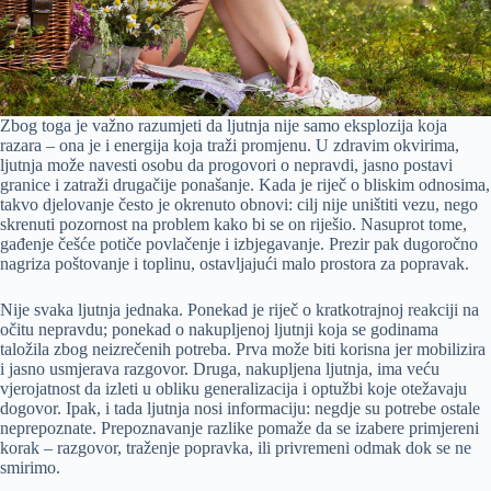
Zbog toga je važno razumjeti da ljutnja nije samo eksplozija koja
razara – ona je i energija koja traži promjenu. U zdravim okvirima,
ljutnja može navesti osobu da progovori o nepravdi, jasno postavi
granice i zatraži drugačije ponašanje. Kada je riječ o bliskim odnosima,
takvo djelovanje često je okrenuto obnovi: cilj nije uništiti vezu, nego
skrenuti pozornost na problem kako bi se on riješio. Nasuprot tome,
gađenje češće potiče povlačenje i izbjegavanje. Prezir pak dugoročno
nagriza poštovanje i toplinu, ostavljajući malo prostora za popravak.
Nije svaka ljutnja jednaka. Ponekad je riječ o kratkotrajnoj reakciji na
očitu nepravdu; ponekad o nakupljenoj ljutnji koja se godinama
taložila zbog neizrečenih potreba. Prva može biti korisna jer mobilizira
i jasno usmjerava razgovor. Druga, nakupljena ljutnja, ima veću
vjerojatnost da izleti u obliku generalizacija i optužbi koje otežavaju
dogovor. Ipak, i tada ljutnja nosi informaciju: negdje su potrebe ostale
neprepoznate. Prepoznavanje razlike pomaže da se izabere primjereni
korak – razgovor, traženje popravka, ili privremeni odmak dok se ne
smirimo.