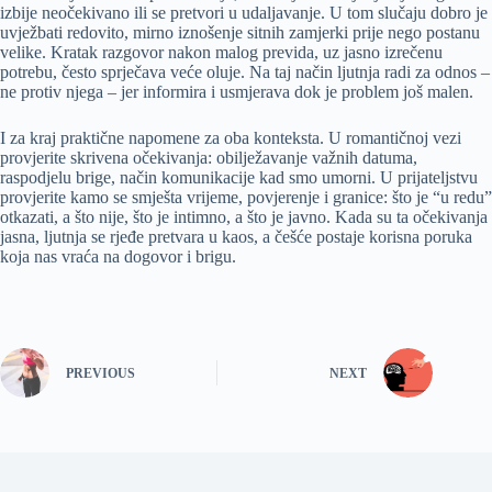
izbije neočekivano ili se pretvori u udaljavanje. U tom slučaju dobro je
uvježbati redovito, mirno iznošenje sitnih zamjerki prije nego postanu
velike. Kratak razgovor nakon malog previda, uz jasno izrečenu
potrebu, često sprječava veće oluje. Na taj način ljutnja radi za odnos –
ne protiv njega – jer informira i usmjerava dok je problem još malen.
I za kraj praktične napomene za oba konteksta. U romantičnoj vezi
provjerite skrivena očekivanja: obilježavanje važnih datuma,
raspodjelu brige, način komunikacije kad smo umorni. U prijateljstvu
provjerite kamo se smješta vrijeme, povjerenje i granice: što je “u redu”
otkazati, a što nije, što je intimno, a što je javno. Kada su ta očekivanja
jasna, ljutnja se rjeđe pretvara u kaos, a češće postaje korisna poruka
koja nas vraća na dogovor i brigu.
PREVIOUS
NEXT