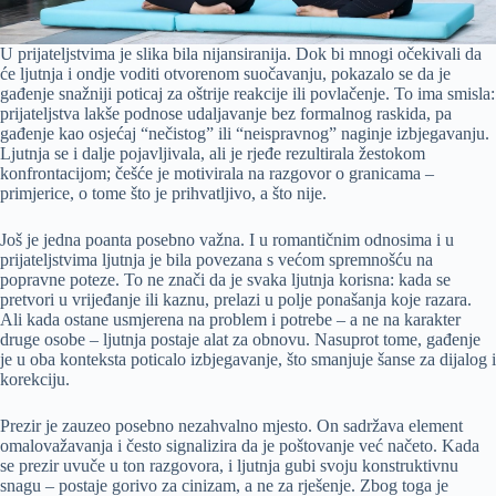
U prijateljstvima je slika bila nijansiranija. Dok bi mnogi očekivali da
će ljutnja i ondje voditi otvorenom suočavanju, pokazalo se da je
gađenje snažniji poticaj za oštrije reakcije ili povlačenje. To ima smisla:
prijateljstva lakše podnose udaljavanje bez formalnog raskida, pa
gađenje kao osjećaj “nečistog” ili “neispravnog” naginje izbjegavanju.
Ljutnja se i dalje pojavljivala, ali je rjeđe rezultirala žestokom
konfrontacijom; češće je motivirala na razgovor o granicama –
primjerice, o tome što je prihvatljivo, a što nije.
Još je jedna poanta posebno važna. I u romantičnim odnosima i u
prijateljstvima ljutnja je bila povezana s većom spremnošću na
popravne poteze. To ne znači da je svaka ljutnja korisna: kada se
pretvori u vrijeđanje ili kaznu, prelazi u polje ponašanja koje razara.
Ali kada ostane usmjerena na problem i potrebe – a ne na karakter
druge osobe – ljutnja postaje alat za obnovu. Nasuprot tome, gađenje
je u oba konteksta poticalo izbjegavanje, što smanjuje šanse za dijalog i
korekciju.
Prezir je zauzeo posebno nezahvalno mjesto. On sadržava element
omalovažavanja i često signalizira da je poštovanje već načeto. Kada
se prezir uvuče u ton razgovora, i ljutnja gubi svoju konstruktivnu
snagu – postaje gorivo za cinizam, a ne za rješenje. Zbog toga je