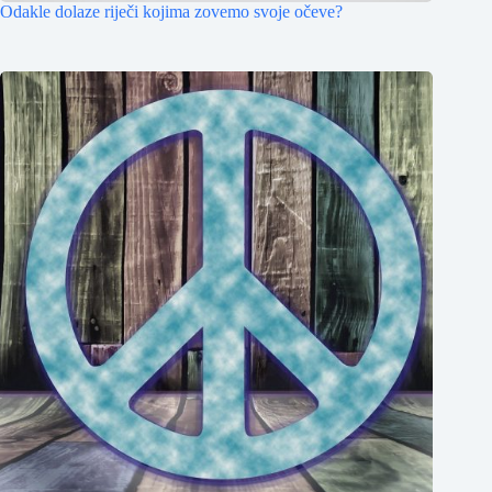
Odakle dolaze riječi kojima zovemo svoje očeve?