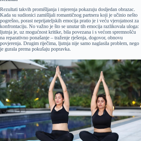
Rezultati takvih promišljanja i mjerenja pokazuju dosljedan obrazac.
Kada su sudionici zamišljali romantičnog partnera koji je učinio nešto
pogrešno, porast neprijateljskih emocija pratio je i veću vjerojatnost za
konfrontaciju. No važno je što se unutar tih emocija razlikovala uloga:
ljutnja je, uz mogućnost kritike, bila povezana i s većom spremnošću
na reparativno ponašanje – traženje rješenja, dogovor, obnovu
povjerenja. Drugim riječima, ljutnja nije samo naglasila problem, nego
je gurala prema pokušaju popravka.