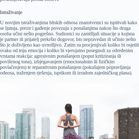
Istraživanje
U novijim istraživanjima bliskih odnosa znanstvenici su ispitivali kako
se ljutnja, prezir i gađenje povezuju s ponašanjima nakon što druga
osoba učini nešto pogrešno. Sudionici su zamišljali situacije u kojima
je partner ili prijatelj prekršio dogovor, bio nepravedan ili učinio nešto
što je doživljeno kao uvredljivo. Zatim su procjenjivali koliko bi osjetili
svaku od triju emocija i koliko bi vjerojatno posegnuli za određenim
vrstama reakcija: agresivnim ponašanjem (poput kritiziranja ili
povišenog tona), izbjegavanjem (emocionalnim ili fizičkim
povlačenjem) te reparativnim ponašanjem (pokušajem popravljanja
odnosa, traženjem rješenja, isprikom ili izradom zajedničkog plana).