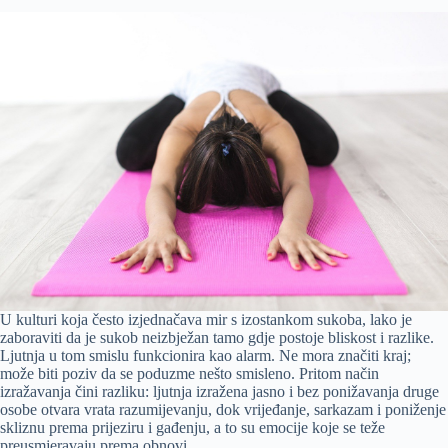
U kulturi koja često izjednačava mir s izostankom sukoba, lako je
zaboraviti da je sukob neizbježan tamo gdje postoje bliskost i razlike.
Ljutnja u tom smislu funkcionira kao alarm. Ne mora značiti kraj;
može biti poziv da se poduzme nešto smisleno. Pritom način
izražavanja čini razliku: ljutnja izražena jasno i bez ponižavanja druge
osobe otvara vrata razumijevanju, dok vrijeđanje, sarkazam i poniženje
skliznu prema prijeziru i gađenju, a to su emocije koje se teže
preusmjeravaju prema obnovi.