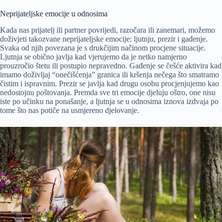
Neprijateljske emocije u odnosima
Kada nas prijatelj ili partner povrijedi, razočara ili zanemari, možemo
doživjeti takozvane neprijateljske emocije: ljutnju, prezir i gađenje.
Svaka od njih povezana je s drukčijim načinom procjene situacije.
Ljutnja se obično javlja kad vjerujemo da je netko namjerno
prouzročio štetu ili postupio nepravedno. Gađenje se češće aktivira kad
imamo doživljaj “onečišćenja” granica ili kršenja nečega što smatramo
čistim i ispravnim. Prezir se javlja kad drugu osobu procjenjujemo kao
nedostojnu poštovanja. Premda sve tri emocije djeluju oštro, one nisu
iste po učinku na ponašanje, a ljutnja se u odnosima iznova izdvaja po
tome što nas potiče na usmjereno djelovanje.