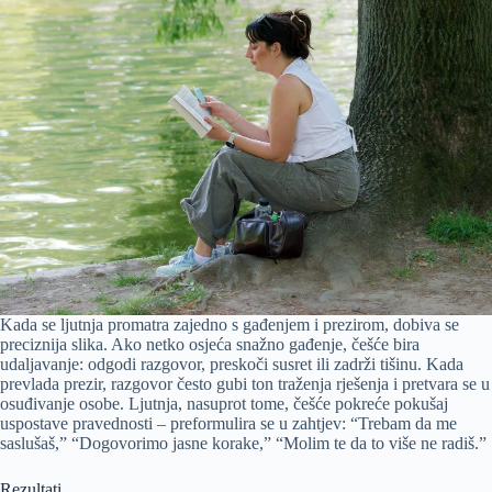
Kada se ljutnja promatra zajedno s gađenjem i prezirom, dobiva se
preciznija slika. Ako netko osjeća snažno gađenje, češće bira
udaljavanje: odgodi razgovor, preskoči susret ili zadrži tišinu. Kada
prevlada prezir, razgovor često gubi ton traženja rješenja i pretvara se u
osuđivanje osobe. Ljutnja, nasuprot tome, češće pokreće pokušaj
uspostave pravednosti – preformulira se u zahtjev: “Trebam da me
saslušaš,” “Dogovorimo jasne korake,” “Molim te da to više ne radiš.”
Rezultati