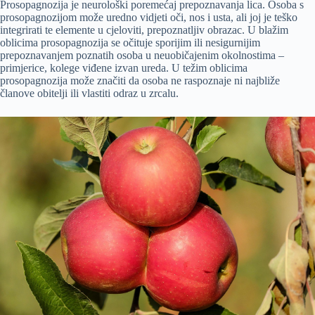
Prosopagnozija je neurološki poremećaj prepoznavanja lica. Osoba s
prosopagnozijom može uredno vidjeti oči, nos i usta, ali joj je teško
integrirati te elemente u cjeloviti, prepoznatljiv obrazac. U blažim
oblicima prosopagnozija se očituje sporijim ili nesigurnijim
prepoznavanjem poznatih osoba u neuobičajenim okolnostima –
primjerice, kolege viđene izvan ureda. U težim oblicima
prosopagnozija može značiti da osoba ne raspoznaje ni najbliže
članove obitelji ili vlastiti odraz u zrcalu.