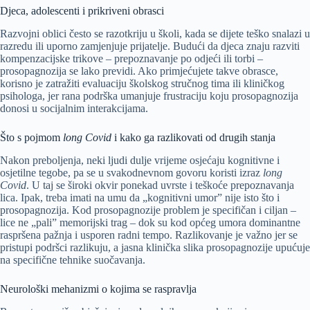
Djeca, adolescenti i prikriveni obrasci
Razvojni oblici često se razotkriju u školi, kada se dijete teško snalazi u
razredu ili uporno zamjenjuje prijatelje. Budući da djeca znaju razviti
kompenzacijske trikove – prepoznavanje po odjeći ili torbi –
prosopagnozija se lako previdi. Ako primjećujete takve obrasce,
korisno je zatražiti evaluaciju školskog stručnog tima ili kliničkog
psihologa, jer rana podrška umanjuje frustraciju koju prosopagnozija
donosi u socijalnim interakcijama.
Što s pojmom
long Covid
i kako ga razlikovati od drugih stanja
Nakon preboljenja, neki ljudi dulje vrijeme osjećaju kognitivne i
osjetilne tegobe, pa se u svakodnevnom govoru koristi izraz
long
Covid
. U taj se široki okvir ponekad uvrste i teškoće prepoznavanja
lica. Ipak, treba imati na umu da „kognitivni umor” nije isto što i
prosopagnozija. Kod prosopagnozije problem je specifičan i ciljan –
lice ne „pali” memorijski trag – dok su kod općeg umora dominantne
raspršena pažnja i usporen radni tempo. Razlikovanje je važno jer se
pristupi podršci razlikuju, a jasna klinička slika prosopagnozije upućuje
na specifične tehnike suočavanja.
Neurološki mehanizmi o kojima se raspravlja