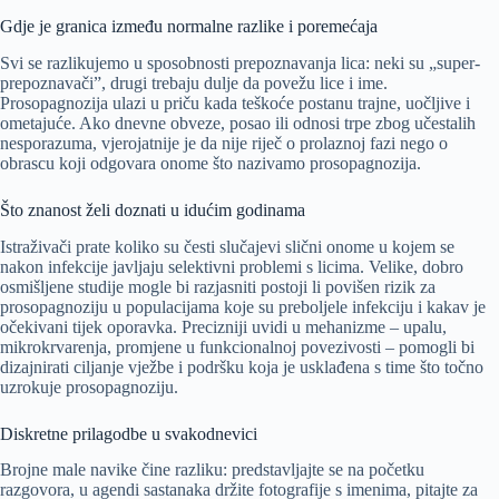
Gdje je granica između normalne razlike i poremećaja
Svi se razlikujemo u sposobnosti prepoznavanja lica: neki su „super-
prepoznavači”, drugi trebaju dulje da povežu lice i ime.
Prosopagnozija ulazi u priču kada teškoće postanu trajne, uočljive i
ometajuće. Ako dnevne obveze, posao ili odnosi trpe zbog učestalih
nesporazuma, vjerojatnije je da nije riječ o prolaznoj fazi nego o
obrascu koji odgovara onome što nazivamo prosopagnozija.
Što znanost želi doznati u idućim godinama
Istraživači prate koliko su česti slučajevi slični onome u kojem se
nakon infekcije javljaju selektivni problemi s licima. Velike, dobro
osmišljene studije mogle bi razjasniti postoji li povišen rizik za
prosopagnoziju u populacijama koje su preboljele infekciju i kakav je
očekivani tijek oporavka. Precizniji uvidi u mehanizme – upalu,
mikrokrvarenja, promjene u funkcionalnoj povezivosti – pomogli bi
dizajnirati ciljanje vježbe i podršku koja je usklađena s time što točno
uzrokuje prosopagnoziju.
Diskretne prilagodbe u svakodnevici
Brojne male navike čine razliku: predstavljajte se na početku
razgovora, u agendi sastanaka držite fotografije s imenima, pitajte za