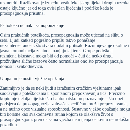
razmotriti. Razlikovanje između postinfekcijskog tijeka i drugih uzroka
ostaje ključno jer od toga ovisi plan liječenja i podrške kada je
prosopagnozija prisutna.
Psihološki učinak i samopouzdanje
Osim praktičnih poteškoća, prosopagnozija može utjecati na sliku o
sebi. Ljudi katkad pogrešno pripišu takvo ponašanje
nezainteresiranosti, što stvara dodatni pritisak. Razumijevanje okoline i
jasna komunikacija znatno smanjuju taj teret. Grupe podrške i
razmjena iskustava mogu biti od pomoći – čuti da netko drugi
proživljava slične izazove često normalizira ono što prosopagnozija
donosi u svakodnevicu.
Uloga umjetnosti i vježbe opažanja
Zanimljivo je da se neki ljudi s izraženim crtačkim vještinama ipak
suočavaju s poteškoćama u spontanom prepoznavanju lica. Precizno
kopiranje detalja nije isto što i automatsko prepoznavanje – što opet
podsjeća da prosopagnozija zahvaća specifičnu mrežu prepoznavanja,
a ne nužno opće vizualne sposobnosti. Sustavne vježbe opažanja mogu
biti korisne kao svakodnevna rutina kojom se olakšava život s
prosopagnozijom, premda sama vježba ne mijenja osnovnu neurološku
pozadinu.