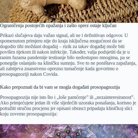
Ograničenja postojećih opažanja i zašto oprez ostaje ključan
Prikazi slučajeva daju važan signal, ali ne i definitivan odgovor. U
spomenutom primjeru nije do kraja isključena mogućnost da se
dogodio tihi moždani događaj – rizik za takav događaj može biti
povišen tijekom ili nakon infekcije. Također, valja podsjetiti da je u
ranim fazama pandemije testiranje bilo nedostupno mnogima, pa se
ponegdje oslanjalo na kliničku sumnju. Sve to ne poništava zapažanja,
ali zahtijeva znanstveno oprezno tumačenje kada govorimo o
prosopagnoziji nakon Covida.
Kako prepoznati da bi vam se mogla događati prosopagnozija
Prosopagnozija nije isto što i „loše pamćenje” ili „nezainteresiranost”.
Ako primjećujete jedan ili više sljedećih uzoraka ponašanja, korisno je
potražiti stručnu procjenu jer opisani obrasci pripadaju kliničkoj slici
koju zovemo prosopagnozija: