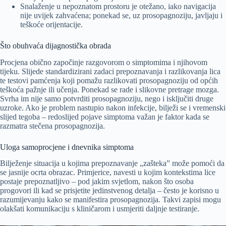
Snalaženje u nepoznatom prostoru je otežano, iako navigacija
nije uvijek zahvaćena; ponekad se, uz prosopagnoziju, javljaju i
teškoće orijentacije.
Što obuhvaća dijagnostička obrada
Procjena obično započinje razgovorom o simptomima i njihovom
tijeku. Slijede standardizirani zadaci prepoznavanja i razlikovanja lica
te testovi pamćenja koji pomažu razlikovati prosopagnoziju od općih
teškoća pažnje ili učenja. Ponekad se rade i slikovne pretrage mozga.
Svrha im nije samo potvrditi prosopagnoziju, nego i isključiti druge
uzroke. Ako je problem nastupio nakon infekcije, bilježi se i vremenski
slijed tegoba – redoslijed pojave simptoma važan je faktor kada se
razmatra stečena prosopagnozija.
Uloga samoprocjene i dnevnika simptoma
Bilježenje situacija u kojima prepoznavanje „zašteka” može pomoći da
se jasnije ocrta obrazac. Primjerice, navesti u kojim kontekstima lice
postaje prepoznatljivo – pod jakim svjetlom, nakon što osoba
progovori ili kad se prisjetite jedinstvenog detalja – često je korisno u
razumijevanju kako se manifestira prosopagnozija. Takvi zapisi mogu
olakšati komunikaciju s kliničarom i usmjeriti daljnje testiranje.