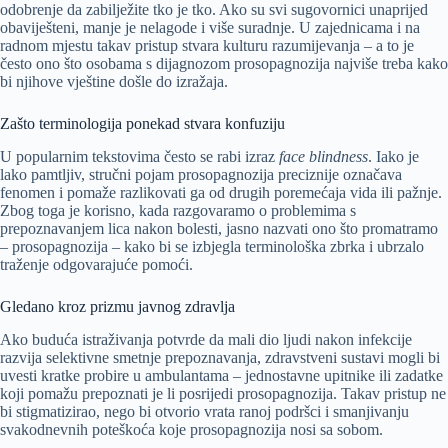
odobrenje da zabilježite tko je tko. Ako su svi sugovornici unaprijed
obaviješteni, manje je nelagode i više suradnje. U zajednicama i na
radnom mjestu takav pristup stvara kulturu razumijevanja – a to je
često ono što osobama s dijagnozom prosopagnozija najviše treba kako
bi njihove vještine došle do izražaja.
Zašto terminologija ponekad stvara konfuziju
U popularnim tekstovima često se rabi izraz
face blindness
. Iako je
lako pamtljiv, stručni pojam prosopagnozija preciznije označava
fenomen i pomaže razlikovati ga od drugih poremećaja vida ili pažnje.
Zbog toga je korisno, kada razgovaramo o problemima s
prepoznavanjem lica nakon bolesti, jasno nazvati ono što promatramo
– prosopagnozija – kako bi se izbjegla terminološka zbrka i ubrzalo
traženje odgovarajuće pomoći.
Gledano kroz prizmu javnog zdravlja
Ako buduća istraživanja potvrde da mali dio ljudi nakon infekcije
razvija selektivne smetnje prepoznavanja, zdravstveni sustavi mogli bi
uvesti kratke probire u ambulantama – jednostavne upitnike ili zadatke
koji pomažu prepoznati je li posrijedi prosopagnozija. Takav pristup ne
bi stigmatizirao, nego bi otvorio vrata ranoj podršci i smanjivanju
svakodnevnih poteškoća koje prosopagnozija nosi sa sobom.