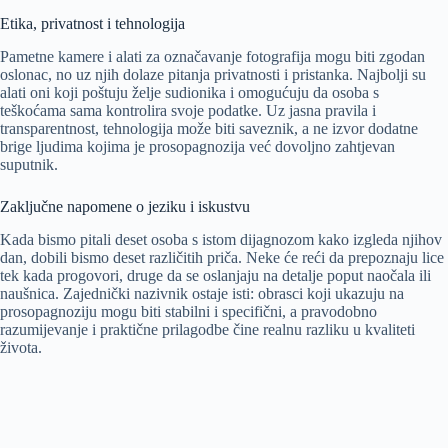
Etika, privatnost i tehnologija
Pametne kamere i alati za označavanje fotografija mogu biti zgodan
oslonac, no uz njih dolaze pitanja privatnosti i pristanka. Najbolji su
alati oni koji poštuju želje sudionika i omogućuju da osoba s
teškoćama sama kontrolira svoje podatke. Uz jasna pravila i
transparentnost, tehnologija može biti saveznik, a ne izvor dodatne
brige ljudima kojima je prosopagnozija već dovoljno zahtjevan
suputnik.
Zaključne napomene o jeziku i iskustvu
Kada bismo pitali deset osoba s istom dijagnozom kako izgleda njihov
dan, dobili bismo deset različitih priča. Neke će reći da prepoznaju lice
tek kada progovori, druge da se oslanjaju na detalje poput naočala ili
naušnica. Zajednički nazivnik ostaje isti: obrasci koji ukazuju na
prosopagnoziju mogu biti stabilni i specifični, a pravodobno
razumijevanje i praktične prilagodbe čine realnu razliku u kvaliteti
života.