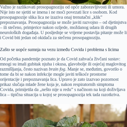
Važno je razlikovati prosopagnoziju od opće zaboravljivosti ili umora.
Nije isto ne sjetiti se imena i ne moći povezati lice s osobom. Kod
prosopagnozije slika lica ne izaziva onaj trenutačni „klik”
prepoznavanja. Prosopagnozija se može javiti razvojno – od djetinjstva
– ili stečeno, primjerice nakon ozljede, moždanog udara ili drugih
neuroloških događaja. U posljednje se vrijeme postavlja pitanje može li
i Covid biti jedan od okidača za stečenu prosopagnoziju.
Zašto se uopće sumnja na vezu između Covida i problema s licima
Od početka pandemije poznato je da Covid zahvaća živčani sustav:
mnogi su imali gubitak njuha i okusa, glavobolje ili osjećaj maglovitog
razmišljanja, često nazivan
brain fog
. Manje se, međutim, govorilo o
tome da bi se nakon infekcije mogle javiti teškoće prostorne
orijentacije i prepoznavanja lica. Upravo je zato izazvao pozornost
prikaz slučaja mlade žene koja je, nakon respiratornih simptoma
Covida, primijetila da „nešto nije u redu” s načinom na koji doživljava
lica – tipična situacija u kojoj se prosopagnozija tek tada razotkriva.