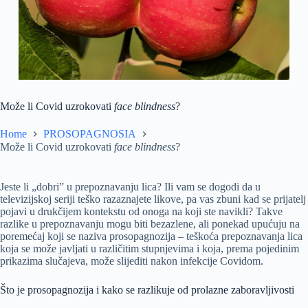
Može li Covid uzrokovati
face blindness
?
Home
PROSOPAGNOSIA
Može li Covid uzrokovati
face blindness
?
Jeste li „dobri” u prepoznavanju lica? Ili vam se dogodi da u
televizijskoj seriji teško razaznajete likove, pa vas zbuni kad se prijatelj
pojavi u drukčijem kontekstu od onoga na koji ste navikli? Takve
razlike u prepoznavanju mogu biti bezazlene, ali ponekad upućuju na
poremećaj koji se naziva prosopagnozija – teškoća prepoznavanja lica
koja se može javljati u različitim stupnjevima i koja, prema pojedinim
prikazima slučajeva, može slijediti nakon infekcije Covidom.
Što je prosopagnozija i kako se razlikuje od prolazne zaboravljivosti