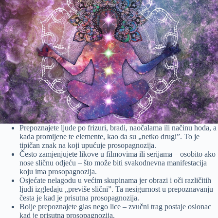
Prepoznajete ljude po frizuri, bradi, naočalama ili načinu hoda, a
kada promijene te elemente, kao da su „netko drugi”. To je
tipičan znak na koji upućuje prosopagnozija.
Često zamjenjujete likove u filmovima ili serijama – osobito ako
nose sličnu odjeću – što može biti svakodnevna manifestacija
koju ima prosopagnozija.
Osjećate nelagodu u većim skupinama jer obrazi i oči različitih
ljudi izgledaju „previše slični”. Ta nesigurnost u prepoznavanju
česta je kad je prisutna prosopagnozija.
Bolje prepoznajete glas nego lice – zvučni trag postaje oslonac
kad je prisutna prosopagnozija.