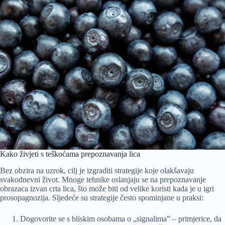
Kako živjeti s teškoćama prepoznavanja lica
Bez obzira na uzrok, cilj je izgraditi strategije koje olakšavaju
svakodnevni život. Mnoge tehnike oslanjaju se na prepoznavanje
obrazaca izvan crta lica, što može biti od velike koristi kada je u igri
prosopagnozija. Sljedeće su strategije često spominjane u praksi:
Dogovorite se s bliskim osobama o „signalima” – primjerice, da