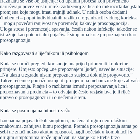
Razmatra se više objašnjenja: od upalnih procesa koji privremeno
narušavaju povezivost u mreži zaduženoj za lica do mikrocirkulacijskih
promjena koje mogu imati trajniji učinak. U nekih osoba dodatni
čimbenici – poput individualnih razlika u organizaciji vidnog korteksa
– mogu povećati ranjivost na poremećaj kakav je prosopagnozija.
Uloga stresa i poremećaja spavanja, čestih nakon infekcije, također se
istražuje kao potencijalni pojačivač simptoma koje prepoznajemo kao
prosopagnoziju.
Kako razgovarati s liječnikom ili psihologom
Kada se naruči pregled, korisno je unaprijed pripremiti konkretne
primjere. Umjesto općeg „ne prepoznajem ljude”, navedite situacije:
„Na ulazu u zgradu nisam prepoznao susjeda dok nije progovorio.”
Takve rečenice pomažu usmjeriti procjenu na mehanizme koje zahvaća
prosopagnozija. Pitajte i o razlikama između prepoznavanja lica i
prepoznavanja predmeta – to odvajanje često razjašnjava je li riječ
upravo o prosopagnoziji ili o nečemu širem.
Kada se posumnja na hitnost i zašto
Iznenadna pojava teških simptoma, praćena drugim neurološkim
znakovima, zahtijeva hitnu procjenu. Premda prosopagnozija sama po
sebi ne znači nužno akutnu opasnost, nagli početak u kombinaciji s
drugim simptomima može upućivati na stanje koje treba brzo