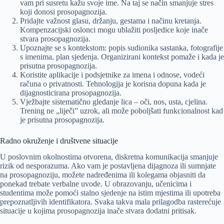
vam pri susretu kažu svoje ime. Na taj se način smanjuje stres
koji donosi prosopagnozija.
Pridajte važnost glasu, držanju, gestama i načinu kretanja.
Kompenzacijski oslonci mogu ublažiti posljedice koje inače
stvara prosopagnozija.
Upoznajte se s kontekstom: popis sudionika sastanka, fotografije
s imenima, plan sjedenja. Organizirani kontekst pomaže i kada je
prisutna prosopagnozija.
Koristite aplikacije i podsjetnike za imena i odnose, vodeći
računa o privatnosti. Tehnologija je korisna dopuna kada je
dijagnosticirana prosopagnozija.
Vježbajte sistematično gledanje lica – oči, nos, usta, cjelina.
Trening ne „liječi” uzrok, ali može poboljšati funkcionalnost kad
je prisutna prosopagnozija.
Radno okruženje i društvene situacije
U poslovnim okolnostima otvorena, diskretna komunikacija smanjuje
rizik od nesporazuma. Ako vam je postavljena dijagnoza ili sumnjate
na prosopagnoziju, možete nadređenima ili kolegama objasniti da
ponekad trebate verbalne uvode. U obrazovanju, učenicima i
studentima može pomoći stalno sjedenje na istim mjestima ili upotreba
prepoznatljivih identifikatora. Svaka takva mala prilagodba rasterećuje
situacije u kojima prosopagnozija inače stvara dodatni pritisak.