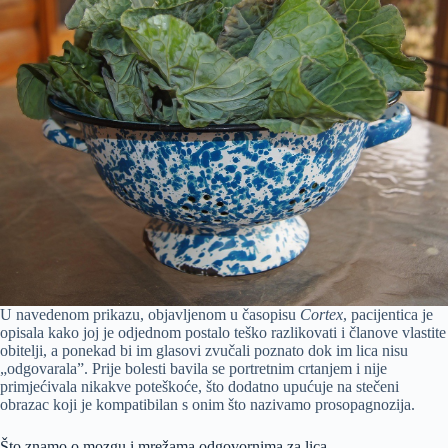
U navedenom prikazu, objavljenom u časopisu
Cortex
, pacijentica je
opisala kako joj je odjednom postalo teško razlikovati i članove vlastite
obitelji, a ponekad bi im glasovi zvučali poznato dok im lica nisu
„odgovarala”. Prije bolesti bavila se portretnim crtanjem i nije
primjećivala nikakve poteškoće, što dodatno upućuje na stečeni
obrazac koji je kompatibilan s onim što nazivamo prosopagnozija.
Što znamo o mozgu i mrežama odgovornima za lica