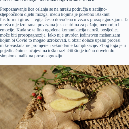
Prepoznavanje lica oslanja se na mrežu područja u zatiljno-
sljepoočnom dijelu mozga, među kojima je posebno istaknut
fusiformni girus – regija često dovođena u vezu s prosopagnozijom. Ta
mreža nije izolirana: povezana je s centrima za pažnju, memoriju i
emocije. Kada se ta fino ugođena komunikacija naruši, posljedica
može biti prosopagnozija. Iako nije utvrđen jedinstven mehanizam
kojim bi Covid to mogao uzrokovati, u obzir dolaze upalni procesi,
mikrovaskularne promjene i sekundarne komplikacije. Zbog toga je u
pojedinačnim slučajevima teško razlučiti što je točno dovelo do
simptoma nalik na prosopagnoziju.