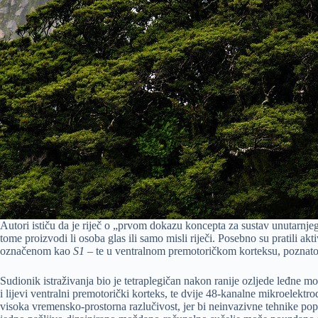
Autori ističu da je riječ o „prvom dokazu koncepta za sustav unutarnje
tome proizvodi li osoba glas ili samo misli riječi. Posebno su pratili 
označenom kao
S1
– te u ventralnom premotoričkom korteksu, pozna
Sudionik istraživanja bio je tetraplegičan nakon ranije ozljede leđne
i lijevi ventralni premotorički korteks, te dvije 48-kanalne mikroelekt
visoka vremensko-prostorna razlučivost, jer bi neinvazivne tehnike po