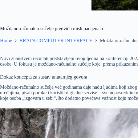
Moždano-računalno sučelje predviđa misli pacijenata
Home
BRAIN COMPUTER INTERFACE
Moždano-računalno 
Novi znanstveni rezultati predstavljeni ovog tjedna na konferenciji 2022. 
osobe. U fokusu je moždano-računalno sučelje koje, prema prikazanim 
Dokaz koncepta za sustav unutarnjeg govora
Moždano-računalno sučelje već godinama daje nadu ljudima koji zbog ne
uređajima, pisati poruke i koristiti digitalne servise – sve neposredni
koje osoba „izgovara u sebi“, što dodatno povećava važnost koju mož