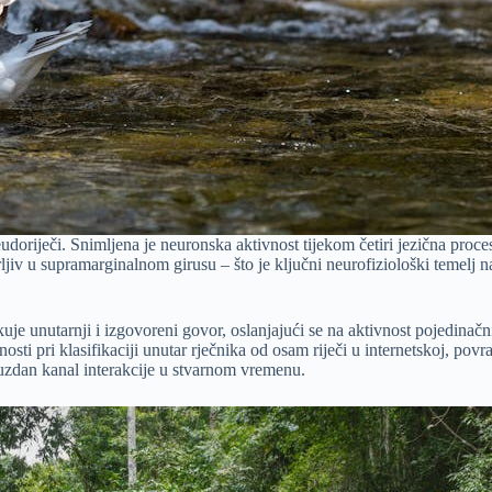
udoriječi. Snimljena je neuronska aktivnost tijekom četiri jezična proce
rirljiv u supramarginalnom girusu – što je ključni neurofiziološki temel
likuje unutarnji i izgovoreni govor, oslanjajući se na aktivnost pojedi
ti pri klasifikaciji unutar rječnika od osam riječi u internetskoj, povr
uzdan kanal interakcije u stvarnom vremenu.