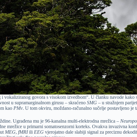
g i vokaliziranog govora s visokom izvedbom“. U članku navode kako su 
aktivnost u supramarginalnom girusu – skraćeno
SMG
– u stražnjem parij
tom kao
PMv
. U tom okviru, moždano-računalno sučelje postavljeno je 
 moždine. Ugrađena mu je 96-kanalna multi-elektrodna mrežica –
Neuropo
rodne mrežice u primarni somatosenzorni korteks. Ovakva invazivna konfi
put
MEG
,
fMRI
ili
EEG
vjerojatno dale slabiji signal za preciznu dekodi