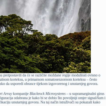
pretpostavili da će se različite moždane regije modulirati ovisno o
etalnom korteksu, u primarnom somatosenzornom korteksu – često
tako da usporedi obrasce tijekom izgovorenog i unutarnjeg govora.
rt Array
kompanije
Blackrock Microsystems
– u supramarginalni girus
guracija odabrana je kako bi se dobio što povoljniji omjer signal/šum i
fikaciju unutarnjeg govora. Na taj način istraživači su pokazali kako