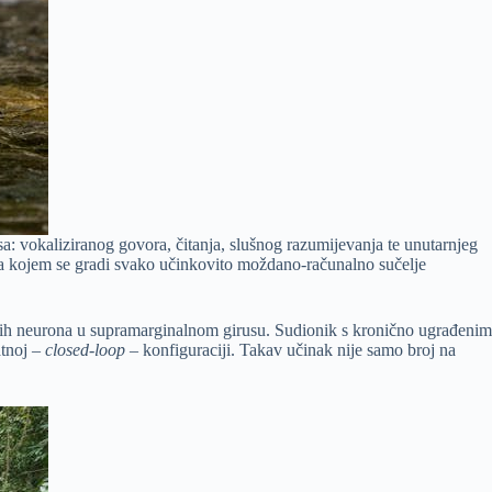
sa: vokaliziranog govora, čitanja, slušnog razumijevanja te unutarnjeg
j na kojem se gradi svako učinkovito moždano-računalno sučelje
načnih neurona u supramarginalnom girusu. Sudionik s kronično ugrađenim
atnoj –
closed-loop
– konfiguraciji. Takav učinak nije samo broj na