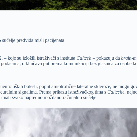
sučelje predviđa misli pacijenata
– koje su izložili istraživači s instituta
Caltech
– pokazuju da
brain-m
podacima, otključava put prema komunikaciji bez glasnica za osobe ko
uroloških bolesti, poput amiotrofične lateralne skleroze, ne mogu gov
m neuralnim signalima. Prema prikazu istraživačkog tima s
Caltech
a, najno
e imati svako napredno moždano-računalno sučelje.