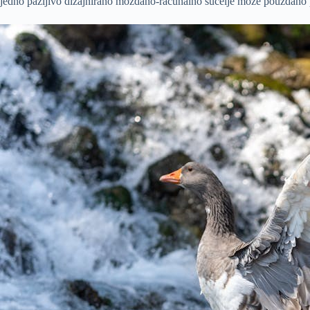
jedno pažljivo dizajnirano moždano-računalno sučelje može pouzdano pro