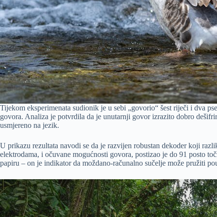
Tijekom eksperimenata sudionik je u sebi „govorio“ šest riječi i dva pse
govora. Analiza je potvrdila da je unutarnji govor izrazito dobro dešif
usmjereno na jezik.
U prikazu rezultata navodi se da je razvijen robustan dekoder koji raz
elektrodama, i očuvane mogućnosti govora, postizao je do 91 posto točnos
papiru – on je indikator da moždano-računalno sučelje može pružiti po