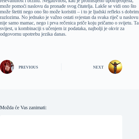
relevantnost i brzinu. Negativnost, kad je promišljeno upotrijebljena,
može pomoći naslovu da pronađe svog čitatelja. Lakše se vidi ono što
može štetiti nego ono što može koristiti – i to je ljudski refleks s dobrim
razlozima. No jednako je važno ostati svjestan da svaka riječ u naslovu
nije samo mamac, nego i prva rečenica priče koju pričamo o svijetu. Ta
svijest, u kombinaciji s učenjem iz podataka, najbolji je okvir za
odgovornu upotrebu jezika danas.
PREVIOUS
NEXT
Možda će Vas zanimati: