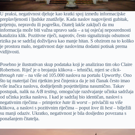
U praksi, negativnost djeluje kao kratki spoj između informacijske
preplavljenosti i ljudske znatiželje. Kada naslov nagovijesti gubitak,
prijetnju, nepravdu ili pogrešku, čitatelj lakše zaključi da mu
informacija može biti važna upravo sada – a taj osjećaj neposrednosti
katalizira klik. Pozitivne riječi, naprotiv, često signaliziraju odsutnost
rizika pa se sadržaj doživljava kao manje hitan. S obzirom na to koliko
je prostora malo, negativnost daje naslovima dodatni potisak prema
vidljivosti.
Posebno je ilustrativan skup podataka koji je analizirao tim oko Claire
Robertson. Riječ je o brojanju klikova – tehnički, mjeri se
click-
through rate
– na više od 105.000 naslova na portalu
Upworthy
. Ono
što taj materijal čini rijetkim jest činjenica da je isti članak često imao
više inačica naslova, dodijeljenih posjetiteljima nasumično. Takav
postupak, nalik na
A/B testing
, omogućuje razdvajanje učinka sadržaja
od učinka jezika naslova. I kad je sadržaj bio identičan, naslovi s
negativnim riječima – primjerice
hate
ili
worst
– privlačili su više
klikova, a naslovi s pozitivnim riječima – poput
love
ili
best
– bilježili
su manji odaziv. Ukratko, negativnost je bila dosljedno povezana s
ponašanjem čitatelja.