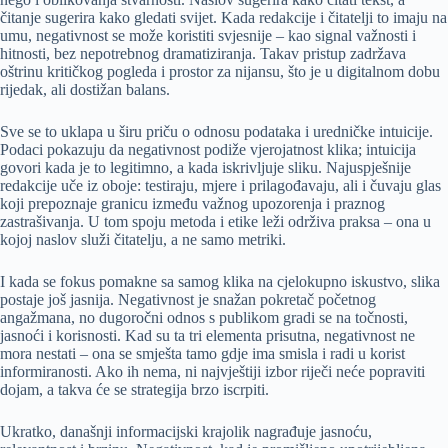
čitanje sugerira kako gledati svijet. Kada redakcije i čitatelji to imaju na
umu, negativnost se može koristiti svjesnije – kao signal važnosti i
hitnosti, bez nepotrebnog dramatiziranja. Takav pristup zadržava
oštrinu kritičkog pogleda i prostor za nijansu, što je u digitalnom dobu
rijedak, ali dostižan balans.
Sve se to uklapa u širu priču o odnosu podataka i uredničke intuicije.
Podaci pokazuju da negativnost podiže vjerojatnost klika; intuicija
govori kada je to legitimno, a kada iskrivljuje sliku. Najuspješnije
redakcije uče iz oboje: testiraju, mjere i prilagođavaju, ali i čuvaju glas
koji prepoznaje granicu između važnog upozorenja i praznog
zastrašivanja. U tom spoju metoda i etike leži održiva praksa – ona u
kojoj naslov služi čitatelju, a ne samo metriki.
I kada se fokus pomakne sa samog klika na cjelokupno iskustvo, slika
postaje još jasnija. Negativnost je snažan pokretač početnog
angažmana, no dugoročni odnos s publikom gradi se na točnosti,
jasnoći i korisnosti. Kad su ta tri elementa prisutna, negativnost ne
mora nestati – ona se smješta tamo gdje ima smisla i radi u korist
informiranosti. Ako ih nema, ni najvještiji izbor riječi neće popraviti
dojam, a takva će se strategija brzo iscrpiti.
Ukratko, današnji informacijski krajolik nagrađuje jasnoću,