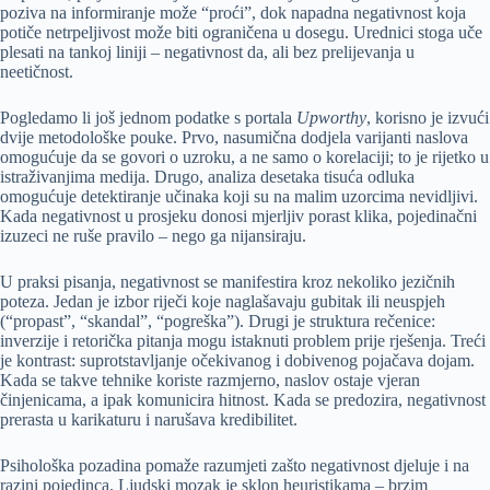
poziva na informiranje može “proći”, dok napadna negativnost koja
potiče netrpeljivost može biti ograničena u dosegu. Urednici stoga uče
plesati na tankoj liniji – negativnost da, ali bez prelijevanja u
neetičnost.
Pogledamo li još jednom podatke s portala
Upworthy
, korisno je izvući
dvije metodološke pouke. Prvo, nasumična dodjela varijanti naslova
omogućuje da se govori o uzroku, a ne samo o korelaciji; to je rijetko u
istraživanjima medija. Drugo, analiza desetaka tisuća odluka
omogućuje detektiranje učinaka koji su na malim uzorcima nevidljivi.
Kada negativnost u prosjeku donosi mjerljiv porast klika, pojedinačni
izuzeci ne ruše pravilo – nego ga nijansiraju.
U praksi pisanja, negativnost se manifestira kroz nekoliko jezičnih
poteza. Jedan je izbor riječi koje naglašavaju gubitak ili neuspjeh
(“propast”, “skandal”, “pogreška”). Drugi je struktura rečenice:
inverzije i retorička pitanja mogu istaknuti problem prije rješenja. Treći
je kontrast: suprotstavljanje očekivanog i dobivenog pojačava dojam.
Kada se takve tehnike koriste razmjerno, naslov ostaje vjeran
činjenicama, a ipak komunicira hitnost. Kada se predozira, negativnost
prerasta u karikaturu i narušava kredibilitet.
Psihološka pozadina pomaže razumjeti zašto negativnost djeluje i na
razini pojedinca. Ljudski mozak je sklon heuristikama – brzim