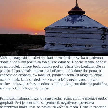
Važno je naglasiti da takvi rezultati ne znače da je svaka negativnost
dobra ni da svaki pozitivan ton nužno odmaže. Uočene razlike odnose
se na prosjek velikog broja odluka pod uvjetima jake konkurencije za
pažnju. U pojedinačnim temama i nišama – od kulture do sporta, od
znanosti do ekonomije – tonalitet, publika i kontekst mogu mijenjati
uzorak. Ipak, kada se gleda kroz makro-leću, negativnost u jeziku
naslova pokazuje robustan odnos s klikom, što je urednicima praktična,
iako ponekad nelagodna, spoznaja.
Psihološki mehanizmi iza toga nisu jedni jedini, ali ih je moguće grubo
grupirati. Prvi je heuristika salijentnosti: negativnost povećava
perceptivnu istaknutost, pa naslov “iskače” iz feeda. Drugi je procjena