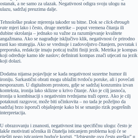
ostanak, a ne samo za ulazak. Negativnost odigra svoju ulogu na
ulazu, sadržaj preuzima dalje.
Tehnološke prakse mjerenja također su bitne. Dok se
click-through
rate
mjeri lako i često, druge metrike – poput vremena čitanja ili
dubine skrolanja – jednako su važne za razumijevanje kvalitete
angažmana. Ako se nagrađuje isključivo klik, negativnost će prirodno
rasti kao strategija. Ako se vrednuje i zadovoljstvo čitanjem, povratak i
preporuka, redakcije imaju poticaj tražiti finiji jezik. Metrika je kompas
koji određuje kamo ide naslov; definirati kompas znači utjecati na jezik
koji dolazi.
Dodatna nijansa pojavljuje se kada negativnost susretne humor ili
ironiju. Sarkastični obrati mogu ublažiti tvrdoću poruke, ali i povećati
nesporazum. U digitalnom prostoru, gdje se sadržaj konzumira izvan
konteksta, ironija lako sklizne u krivo čitanje. Ako je cilj jasnoća,
ironija u kombinaciji s negativnim tvrdnjama traži oprez. Ako je cilj
potaknuti razgovor, može biti učinkovita – no tada je poželjno da
sadržaj brzo isporuči objašnjenje kako bi se smanjio rizik pogrešnih
interpretacija.
U obrazovanju i znanosti, negativnost ima specifičnu ulogu: često je
lakše motivirati učenika ili čitatelja isticanjem problema koji će se
riješiti nego isticanjem buduće koristi. “Izbjegnite ovu čestu grešku” u