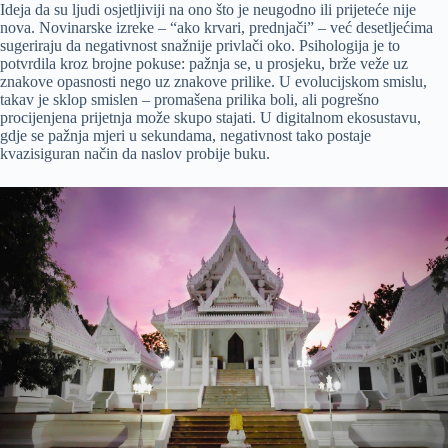
Ideja da su ljudi osjetljiviji na ono što je neugodno ili prijeteće nije
nova. Novinarske izreke – “ako krvari, prednjači” – već desetljećima
sugeriraju da negativnost snažnije privlači oko. Psihologija je to
potvrdila kroz brojne pokuse: pažnja se, u prosjeku, brže veže uz
znakove opasnosti nego uz znakove prilike. U evolucijskom smislu,
takav je sklop smislen – promašena prilika boli, ali pogrešno
procijenjena prijetnja može skupo stajati. U digitalnom ekosustavu,
gdje se pažnja mjeri u sekundama, negativnost tako postaje
kvazisiguran način da naslov probije buku.