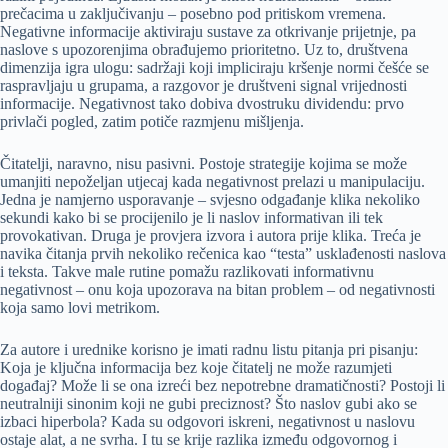
prečacima u zaključivanju – posebno pod pritiskom vremena.
Negativne informacije aktiviraju sustave za otkrivanje prijetnje, pa
naslove s upozorenjima obrađujemo prioritetno. Uz to, društvena
dimenzija igra ulogu: sadržaji koji impliciraju kršenje normi češće se
raspravljaju u grupama, a razgovor je društveni signal vrijednosti
informacije. Negativnost tako dobiva dvostruku dividendu: prvo
privlači pogled, zatim potiče razmjenu mišljenja.
Čitatelji, naravno, nisu pasivni. Postoje strategije kojima se može
umanjiti nepoželjan utjecaj kada negativnost prelazi u manipulaciju.
Jedna je namjerno usporavanje – svjesno odgađanje klika nekoliko
sekundi kako bi se procijenilo je li naslov informativan ili tek
provokativan. Druga je provjera izvora i autora prije klika. Treća je
navika čitanja prvih nekoliko rečenica kao “testa” usklađenosti naslova
i teksta. Takve male rutine pomažu razlikovati informativnu
negativnost – onu koja upozorava na bitan problem – od negativnosti
koja samo lovi metrikom.
Za autore i urednike korisno je imati radnu listu pitanja pri pisanju:
Koja je ključna informacija bez koje čitatelj ne može razumjeti
događaj? Može li se ona izreći bez nepotrebne dramatičnosti? Postoji li
neutralniji sinonim koji ne gubi preciznost? Što naslov gubi ako se
izbaci hiperbola? Kada su odgovori iskreni, negativnost u naslovu
ostaje alat, a ne svrha. I tu se krije razlika između odgovornog i