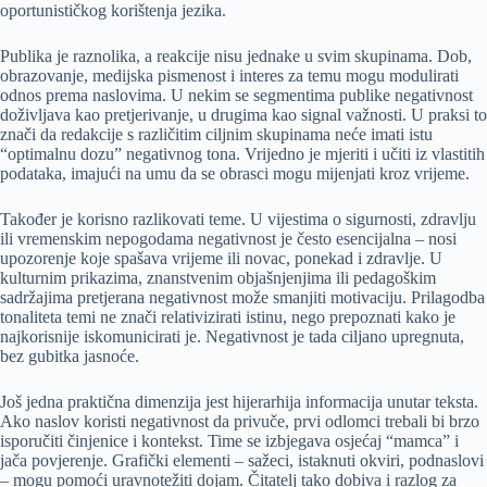
oportunističkog korištenja jezika.
Publika je raznolika, a reakcije nisu jednake u svim skupinama. Dob,
obrazovanje, medijska pismenost i interes za temu mogu modulirati
odnos prema naslovima. U nekim se segmentima publike negativnost
doživljava kao pretjerivanje, u drugima kao signal važnosti. U praksi to
znači da redakcije s različitim ciljnim skupinama neće imati istu
“optimalnu dozu” negativnog tona. Vrijedno je mjeriti i učiti iz vlastitih
podataka, imajući na umu da se obrasci mogu mijenjati kroz vrijeme.
Također je korisno razlikovati teme. U vijestima o sigurnosti, zdravlju
ili vremenskim nepogodama negativnost je često esencijalna – nosi
upozorenje koje spašava vrijeme ili novac, ponekad i zdravlje. U
kulturnim prikazima, znanstvenim objašnjenjima ili pedagoškim
sadržajima pretjerana negativnost može smanjiti motivaciju. Prilagodba
tonaliteta temi ne znači relativizirati istinu, nego prepoznati kako je
najkorisnije iskomunicirati je. Negativnost je tada ciljano upregnuta,
bez gubitka jasnoće.
Još jedna praktična dimenzija jest hijerarhija informacija unutar teksta.
Ako naslov koristi negativnost da privuče, prvi odlomci trebali bi brzo
isporučiti činjenice i kontekst. Time se izbjegava osjećaj “mamca” i
jača povjerenje. Grafički elementi – sažeci, istaknuti okviri, podnaslovi
– mogu pomoći uravnotežiti dojam. Čitatelj tako dobiva i razlog za