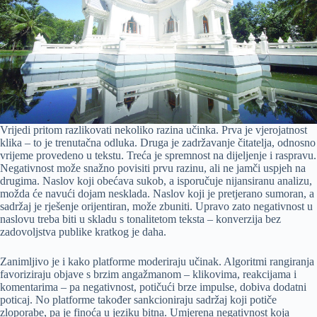
Vrijedi pritom razlikovati nekoliko razina učinka. Prva je vjerojatnost
klika – to je trenutačna odluka. Druga je zadržavanje čitatelja, odnosno
vrijeme provedeno u tekstu. Treća je spremnost na dijeljenje i raspravu.
Negativnost može snažno povisiti prvu razinu, ali ne jamči uspjeh na
drugima. Naslov koji obećava sukob, a isporučuje nijansiranu analizu,
možda će navući dojam nesklada. Naslov koji je pretjerano sumoran, a
sadržaj je rješenje orijentiran, može zbuniti. Upravo zato negativnost u
naslovu treba biti u skladu s tonalitetom teksta – konverzija bez
zadovoljstva publike kratkog je daha.
Zanimljivo je i kako platforme moderiraju učinak. Algoritmi rangiranja
favoriziraju objave s brzim angažmanom – klikovima, reakcijama i
komentarima – pa negativnost, potičući brze impulse, dobiva dodatni
poticaj. No platforme također sankcioniraju sadržaj koji potiče
zloporabe, pa je finoća u jeziku bitna. Umjerena negativnost koja