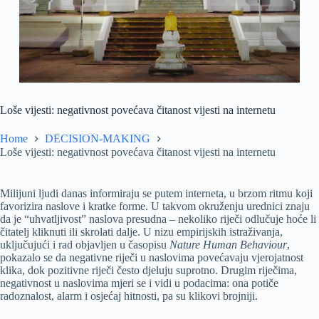
Loše vijesti: negativnost povećava čitanost vijesti na internetu
Home
DECISION-MAKING
Loše vijesti: negativnost povećava čitanost vijesti na internetu
Milijuni ljudi danas informiraju se putem interneta, u brzom ritmu koji
favorizira naslove i kratke forme. U takvom okruženju urednici znaju
da je “uhvatljivost” naslova presudna – nekoliko riječi odlučuje hoće li
čitatelj kliknuti ili skrolati dalje. U nizu empirijskih istraživanja,
uključujući i rad objavljen u časopisu
Nature Human Behaviour
,
pokazalo se da negativne riječi u naslovima povećavaju vjerojatnost
klika, dok pozitivne riječi često djeluju suprotno. Drugim riječima,
negativnost u naslovima mjeri se i vidi u podacima: ona potiče
radoznalost, alarm i osjećaj hitnosti, pa su klikovi brojniji.