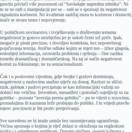
pravilu privlači više pozornosti od “Savladajte naprednu tehniku”. Ni
tu se ne radi o manipulaciji per se – radi se o spoznaji da negativnost
signalizira korisnost. No kvalitetan sadržaj mora tu korisnost i dostaviti,
inače se stvara umor i nepovjerenje.
U političkom novinarstvu i izvještavanju o društvenim temama
negativnost je gotovo neizbježna jer je sukob često srž priče. Ipak,
moguće je pisati precizno, s dovoljno konteksta, bez nepotrebnog
pojačavanja tenzija. Jezične odluke kojim se mjeri ton – izbor glagola,
redoslijed informacija, ravnoteža problema i rješenja – čine razliku
između dramatičnog i dramatičarskog. Na taj se način negativnost
koristi za fokusiranje, ne za senzacionalizam.
Čak i u poslovnim vijestima, gdje brojke i grafovi dominiraju,
negativnost u naslovima snažno utječe na doseg. Razlozi su slični:
rizik, gubitak i padovi percipiraju se kao informacijski važniji no
dobitci iste veličine. Investitori, menadžeri i potrošači osjetljiviji su na
gubitke – poznata “averzija prema gubitku” – pa se vijesti o rezovima,
promašajima ili kaznama brže probijaju do publike. I tu vrijedi pravilo
mjere: preciznost je štit protiv pretjerivanja.
Sve navedeno ne bi imalo smisla bez razumijevanja ograničenja.
Većina spoznaja o kojima je riječ dolazi iz okruženja na engleskom
jeziku i s određenom publikom. Drugim riječima, postoji kulturna i