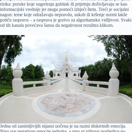
rizika: poruke koje sugeriraju gubitak ili prijetnju doživljavaju se kao
informacijski vrednije jer mogu pomoći izbjeći štetu. Treći je socijalni
nagon: teme koje odražavaju nepravdu, sukob ili kršenje normi lakše
potiču raspravu – a rasprava je gorivo za algoritamsku vidljivost. Svaki
od tih kanala povećava šansu da negativnost rezultira klikom.
Jedna od zanimljivijih nijansi uočena je na razini diskretnih emocija.
Nisu sve negativne emocije jednake, a nisu ni njihove posljedice po