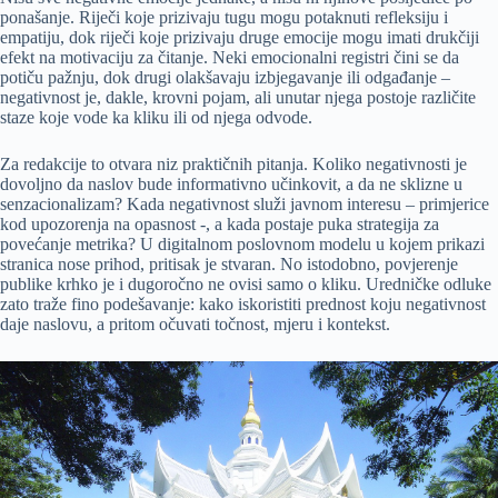
ponašanje. Riječi koje prizivaju tugu mogu potaknuti refleksiju i
empatiju, dok riječi koje prizivaju druge emocije mogu imati drukčiji
efekt na motivaciju za čitanje. Neki emocionalni registri čini se da
potiču pažnju, dok drugi olakšavaju izbjegavanje ili odgađanje –
negativnost je, dakle, krovni pojam, ali unutar njega postoje različite
staze koje vode ka kliku ili od njega odvode.
Za redakcije to otvara niz praktičnih pitanja. Koliko negativnosti je
dovoljno da naslov bude informativno učinkovit, a da ne sklizne u
senzacionalizam? Kada negativnost služi javnom interesu – primjerice
kod upozorenja na opasnost -, a kada postaje puka strategija za
povećanje metrika? U digitalnom poslovnom modelu u kojem prikazi
stranica nose prihod, pritisak je stvaran. No istodobno, povjerenje
publike krhko je i dugoročno ne ovisi samo o kliku. Uredničke odluke
zato traže fino podešavanje: kako iskoristiti prednost koju negativnost
daje naslovu, a pritom očuvati točnost, mjeru i kontekst.