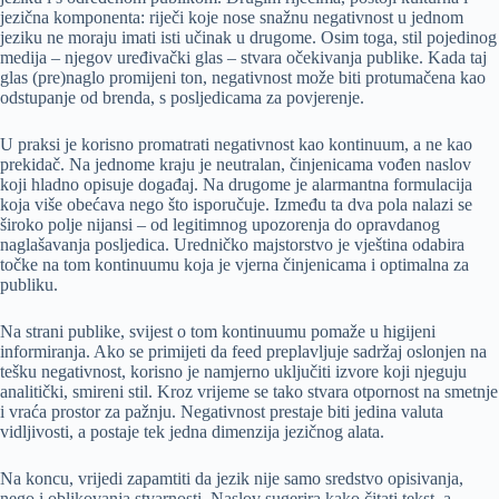
jezična komponenta: riječi koje nose snažnu negativnost u jednom
jeziku ne moraju imati isti učinak u drugome. Osim toga, stil pojedinog
medija – njegov uređivački glas – stvara očekivanja publike. Kada taj
glas (pre)naglo promijeni ton, negativnost može biti protumačena kao
odstupanje od brenda, s posljedicama za povjerenje.
U praksi je korisno promatrati negativnost kao kontinuum, a ne kao
prekidač. Na jednome kraju je neutralan, činjenicama vođen naslov
koji hladno opisuje događaj. Na drugome je alarmantna formulacija
koja više obećava nego što isporučuje. Između ta dva pola nalazi se
široko polje nijansi – od legitimnog upozorenja do opravdanog
naglašavanja posljedica. Uredničko majstorstvo je vještina odabira
točke na tom kontinuumu koja je vjerna činjenicama i optimalna za
publiku.
Na strani publike, svijest o tom kontinuumu pomaže u higijeni
informiranja. Ako se primijeti da feed preplavljuje sadržaj oslonjen na
tešku negativnost, korisno je namjerno uključiti izvore koji njeguju
analitički, smireni stil. Kroz vrijeme se tako stvara otpornost na smetnje
i vraća prostor za pažnju. Negativnost prestaje biti jedina valuta
vidljivosti, a postaje tek jedna dimenzija jezičnog alata.
Na koncu, vrijedi zapamtiti da jezik nije samo sredstvo opisivanja,
nego i oblikovanja stvarnosti. Naslov sugerira kako čitati tekst, a