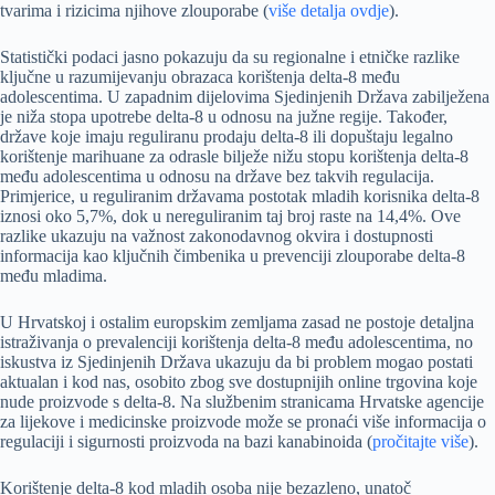
tvarima i rizicima njihove zlouporabe (
više detalja ovdje
).
Statistički podaci jasno pokazuju da su regionalne i etničke razlike
ključne u razumijevanju obrazaca korištenja delta-8 među
adolescentima. U zapadnim dijelovima Sjedinjenih Država zabilježena
je niža stopa upotrebe delta-8 u odnosu na južne regije. Također,
države koje imaju reguliranu prodaju delta-8 ili dopuštaju legalno
korištenje marihuane za odrasle bilježe nižu stopu korištenja delta-8
među adolescentima u odnosu na države bez takvih regulacija.
Primjerice, u reguliranim državama postotak mladih korisnika delta-8
iznosi oko 5,7%, dok u nereguliranim taj broj raste na 14,4%. Ove
razlike ukazuju na važnost zakonodavnog okvira i dostupnosti
informacija kao ključnih čimbenika u prevenciji zlouporabe delta-8
među mladima.
U Hrvatskoj i ostalim europskim zemljama zasad ne postoje detaljna
istraživanja o prevalenciji korištenja delta-8 među adolescentima, no
iskustva iz Sjedinjenih Država ukazuju da bi problem mogao postati
aktualan i kod nas, osobito zbog sve dostupnijih online trgovina koje
nude proizvode s delta-8. Na službenim stranicama Hrvatske agencije
za lijekove i medicinske proizvode može se pronaći više informacija o
regulaciji i sigurnosti proizvoda na bazi kanabinoida (
pročitajte više
).
Korištenje delta-8 kod mladih osoba nije bezazleno, unatoč