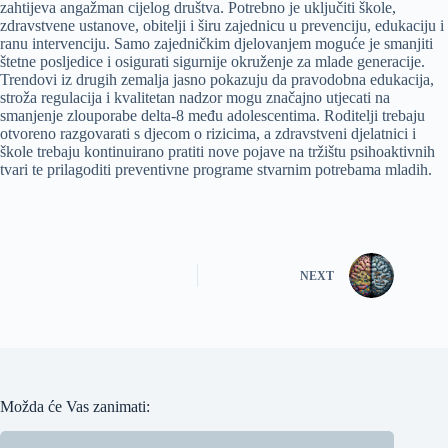
zahtijeva angažman cijelog društva. Potrebno je uključiti škole,
zdravstvene ustanove, obitelji i širu zajednicu u prevenciju, edukaciju i
ranu intervenciju. Samo zajedničkim djelovanjem moguće je smanjiti
štetne posljedice i osigurati sigurnije okruženje za mlade generacije.
Trendovi iz drugih zemalja jasno pokazuju da pravodobna edukacija,
stroža regulacija i kvalitetan nadzor mogu značajno utjecati na
smanjenje zlouporabe delta-8 među adolescentima. Roditelji trebaju
otvoreno razgovarati s djecom o rizicima, a zdravstveni djelatnici i
škole trebaju kontinuirano pratiti nove pojave na tržištu psihoaktivnih
tvari te prilagoditi preventivne programe stvarnim potrebama mladih.
NEXT
Možda će Vas zanimati: