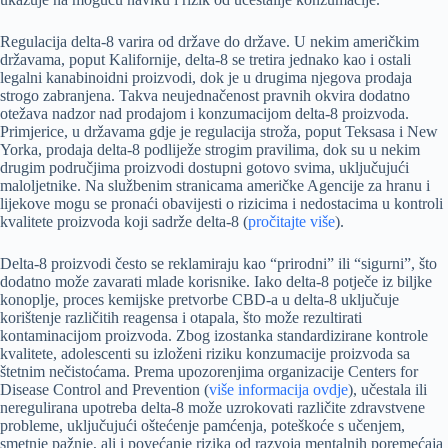
Regulacija delta-8 varira od države do države. U nekim američkim
državama, poput Kalifornije, delta-8 se tretira jednako kao i ostali
legalni kanabinoidni proizvodi, dok je u drugima njegova prodaja
strogo zabranjena. Takva neujednačenost pravnih okvira dodatno
otežava nadzor nad prodajom i konzumacijom delta-8 proizvoda.
Primjerice, u državama gdje je regulacija stroža, poput Teksasa i New
Yorka, prodaja delta-8 podliježe strogim pravilima, dok su u nekim
drugim područjima proizvodi dostupni gotovo svima, uključujući
maloljetnike. Na službenim stranicama američke Agencije za hranu i
lijekove mogu se pronaći obavijesti o rizicima i nedostacima u kontroli
kvalitete proizvoda koji sadrže delta-8 (
pročitajte više
).
Delta-8 proizvodi često se reklamiraju kao “prirodni” ili “sigurni”, što
dodatno može zavarati mlade korisnike. Iako delta-8 potječe iz biljke
konoplje, proces kemijske pretvorbe CBD-a u delta-8 uključuje
korištenje različitih reagensa i otapala, što može rezultirati
kontaminacijom proizvoda. Zbog izostanka standardizirane kontrole
kvalitete, adolescenti su izloženi riziku konzumacije proizvoda sa
štetnim nečistoćama. Prema upozorenjima organizacije Centers for
Disease Control and Prevention (
više informacija ovdje
), učestala ili
neregulirana upotreba delta-8 može uzrokovati različite zdravstvene
probleme, uključujući oštećenje pamćenja, poteškoće s učenjem,
smetnje pažnje, ali i povećanje rizika od razvoja mentalnih poremećaja