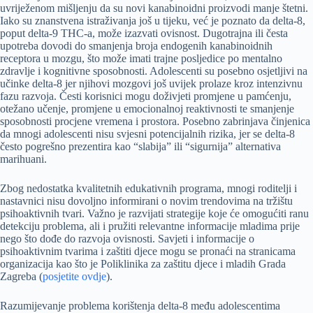
uvriježenom mišljenju da su novi kanabinoidni proizvodi manje štetni.
Iako su znanstvena istraživanja još u tijeku, već je poznato da delta-8,
poput delta-9 THC-a, može izazvati ovisnost. Dugotrajna ili česta
upotreba dovodi do smanjenja broja endogenih kanabinoidnih
receptora u mozgu, što može imati trajne posljedice po mentalno
zdravlje i kognitivne sposobnosti. Adolescenti su posebno osjetljivi na
učinke delta-8 jer njihovi mozgovi još uvijek prolaze kroz intenzivnu
fazu razvoja. Česti korisnici mogu doživjeti promjene u pamćenju,
otežano učenje, promjene u emocionalnoj reaktivnosti te smanjenje
sposobnosti procjene vremena i prostora. Posebno zabrinjava činjenica
da mnogi adolescenti nisu svjesni potencijalnih rizika, jer se delta-8
često pogrešno prezentira kao “slabija” ili “sigurnija” alternativa
marihuani.
Zbog nedostatka kvalitetnih edukativnih programa, mnogi roditelji i
nastavnici nisu dovoljno informirani o novim trendovima na tržištu
psihoaktivnih tvari. Važno je razvijati strategije koje će omogućiti ranu
detekciju problema, ali i pružiti relevantne informacije mladima prije
nego što dođe do razvoja ovisnosti. Savjeti i informacije o
psihoaktivnim tvarima i zaštiti djece mogu se pronaći na stranicama
organizacija kao što je Poliklinika za zaštitu djece i mladih Grada
Zagreba (
posjetite ovdje
).
Razumijevanje problema korištenja delta-8 među adolescentima