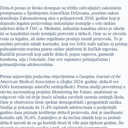
Delta-8 postao je široko dostupan na tržištu zahvaljujući zakonskim
promjenama u Sjedinjenim Američkim Državama, posebno nakon
donošenja Zakonodavnog akta o poljoprivredi 2018. godine koji je
dopustio legalnu proizvodnju industrijske konoplje s vrlo niskim
udjelom delta-9 THC-a. Međutim, industrija kanabisa ubrzo je otkrila
da se kanabidiol može kemijski pretvoriti u delta-8, čime su se otvorila
vrata za legalnu, ali slabo reguliranu prodaju raznih proizvoda. To je
osobito privuklo mlađe korisnike, koji sve češće traže načine za pristup
psihoaktivnim tvarima putem online platformi ili fizičkih trgovina.
Različiti proizvodi koji sadrže delta-8, poput vapeova, gumenih
bombona, ulja i čokolade, čine ove supstance pristupačnima i
primamljivima adolescentima.
Prema najnovijim podacima objavljenima u časopisu
Journal of the
American Medical Association
u ožujku 2024. godine, delta-8 sve
češće konzumiraju američki srednjoškolci. Prema studiji provedenoj u
okviru nacionalnog projekta Monitoring the Future, analizirani su
odgovori više od dvije tisuće učenika završnih razreda srednjih škola,
čime je obuhvaćen širok spektar demografskih i geografskih razlika.
Studija je pokazala da 11,4% ispitanih adolescenata u posljednjih
godinu dana priznaje korištenje delta-8 proizvoda, dok je marihuanu
koristilo njih 30,4%. Zanimljivo je da trećina mladih koji su probali
delta-8 navodi da su ga koristili deset ili više puta tijekom godine, što
ukazuje na moguću naviku i rizik od učestalije konzumacije.