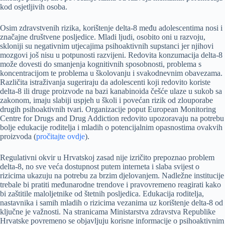
kod osjetljivih osoba.
Osim zdravstvenih rizika, korištenje delta-8 među adolescentima nosi i
značajne društvene posljedice. Mladi ljudi, osobito oni u razvoju,
skloniji su negativnim utjecajima psihoaktivnih supstanci jer njihovi
mozgovi još nisu u potpunosti razvijeni. Redovita konzumacija delta-8
može dovesti do smanjenja kognitivnih sposobnosti, problema s
koncentracijom te problema u školovanju i svakodnevnim obavezama.
Različita istraživanja sugeriraju da adolescenti koji redovito koriste
delta-8 ili druge proizvode na bazi kanabinoida češće ulaze u sukob sa
zakonom, imaju slabiji uspjeh u školi i povećan rizik od zlouporabe
drugih psihoaktivnih tvari. Organizacije poput European Monitoring
Centre for Drugs and Drug Addiction redovito upozoravaju na potrebu
bolje edukacije roditelja i mladih o potencijalnim opasnostima ovakvih
proizvoda (
pročitajte ovdje
).
Regulativni okvir u Hrvatskoj zasad nije izričito prepoznao problem
delta-8, no sve veća dostupnost putem interneta i slaba svijest o
rizicima ukazuju na potrebu za brzim djelovanjem. Nadležne institucije
trebale bi pratiti međunarodne trendove i pravovremeno reagirati kako
bi zaštitile maloljetnike od štetnih posljedica. Edukacija roditelja,
nastavnika i samih mladih o rizicima vezanima uz korištenje delta-8 od
ključne je važnosti. Na stranicama Ministarstva zdravstva Republike
Hrvatske povremeno se objavljuju korisne informacije o psihoaktivnim