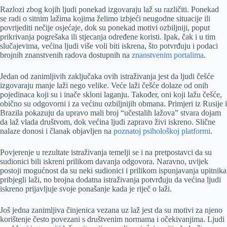
Razlozi zbog kojih ljudi ponekad izgovaraju laž su različiti. Ponekad
se radi o sitnim lažima kojima želimo izbjeći neugodne situacije ili
povrijediti nečije osjećaje, dok su ponekad motivi ozbiljniji, poput
prikrivanja pogrešaka ili stjecanja određene koristi. Ipak, čak i u tim
slučajevima, većina ljudi više voli biti iskrena, što potvrđuju i podaci
brojnih znanstvenih radova dostupnih na
znanstvenim portalima
.
Jedan od zanimljivih zaključaka ovih istraživanja jest da ljudi češće
izgovaraju manje laži nego velike. Veće laži češće dolaze od onih
pojedinaca koji su i inače skloni laganju. Također, oni koji lažu češće,
obično su odgovorni i za većinu ozbiljnijih obmana. Primjeri iz Rusije i
Brazila pokazuju da upravo mali broj “učestalih lažova” stvara dojam
da laž vlada društvom, dok većina ljudi zapravo živi iskreno. Slične
nalaze donosi i članak objavljen na
poznatoj psihološkoj platformi
.
Povjerenje u rezultate istraživanja temelji se i na pretpostavci da su
sudionici bili iskreni prilikom davanja odgovora. Naravno, uvijek
postoji mogućnost da su neki sudionici i prilikom ispunjavanja upitnika
pribjegli laži, no brojna dodatna istraživanja potvrđuju da većina ljudi
iskreno prijavljuje svoje ponašanje kada je riječ o laži.
Još jedna zanimljiva činjenica vezana uz laž jest da su motivi za njeno
korištenje često povezani s društvenim normama i očekivanjima. Ljudi