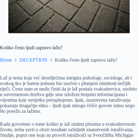
Koliko često ljudi zapravo lažu?
Home
DECEPTION
Koliko često ljudi zapravo lažu?
Laž je tema koja već desetljećima intrigira psihologe, sociologe, ali i
svakog tko je barem jednom bio suočen s pitanjem istinitosti nečijih
riječi. Često nam se može činiti da je laž postala svakodnevica, osobito
u suvremenom društvu gdje smo izloženi brojnim informacijama i
vijestima koje nerijetko preispitujemo. Ipak, znanstvena istraživanja
pokazuju drugačiju sliku – ljudi ipak mnogo češće govore istinu nego
što posežu za lažima.
Kada govorimo o tome koliko je laž uistinu prisutna u svakodnevnom
životu, treba uzeti u obzir rezultate ozbiljnih znanstvenih istraživanja.
Studije, poput one koju su proveli istraživači sa Sveučilišta Michigan