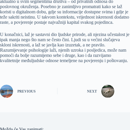
aktualno u svim segmentima društva – od privatnih odnosa do
poslovnog okruženja. Posebno je zanimljivo promatrati kako se laž
koristi u digitalnom dobu, gdje su informacije dostupne svima i gdje je
teže sakriti neistinu. U takvom kontekstu, vrijednost iskrenosti dodatno
raste, a povjerenje postaje najvažniji kapital svakog pojedinca.
U konačnici, laž je sastavni dio ljudske prirode, ali njezina učestalost je
ipak manja nego što nam se često čini. Ljudi su u većini slučajeva
skloni iskrenosti, a laž se javlja kao izuzetak, a ne pravilo.
Razumijevanje psihologije laži, njenih uzroka i posljedica, može nam
pomoći da bolje razumijemo sebe i druge, kao i da razvijamo
kvalitetnije međuljudske odnose temeljene na povjerenju i poštovanju.
PREVIOUS
NEXT
Možda će Vas zanimati: