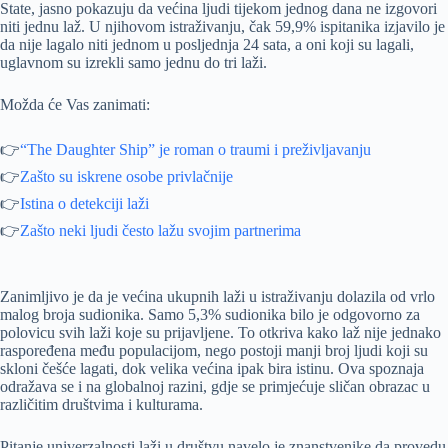
State, jasno pokazuju da većina ljudi tijekom jednog dana ne izgovori
niti jednu laž. U njihovom istraživanju, čak 59,9% ispitanika izjavilo je
da nije lagalo niti jednom u posljednja 24 sata, a oni koji su lagali,
uglavnom su izrekli samo jednu do tri laži.
Možda će Vas zanimati:
👉
“The Daughter Ship” je roman o traumi i preživljavanju
👉
Zašto su iskrene osobe privlačnije
👉
Istina o detekciji laži
👉
Zašto neki ljudi često lažu svojim partnerima
Zanimljivo je da je većina ukupnih laži u istraživanju dolazila od vrlo
malog broja sudionika. Samo 5,3% sudionika bilo je odgovorno za
polovicu svih laži koje su prijavljene. To otkriva kako laž nije jednako
raspoređena među populacijom, nego postoji manji broj ljudi koji su
skloni češće lagati, dok velika većina ipak bira istinu. Ova spoznaja
odražava se i na globalnoj razini, gdje se primjećuje sličan obrazac u
različitim društvima i kulturama.
Pitanje univerzalnosti laži u društvu navelo je znanstvenike da provedu