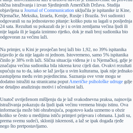
slična istraživanja i izvan Sjedinjenih Američkih Država. Studija
objavljena u
Journal of Communication
uključila je ispitanike iz Kine,
Njemačke, Meksika, Izraela, Kenije, Rusije i Brazila. Svi sudionici
odgovarali su na jednostavno pitanje: koliko puta su lagali u posljednja
24 sata. Rezultati su pokazali da je i u ovim zemljama većina ljudi ili
nije lagala ili je lagala iznimno rijetko, dok je mali broj sudionika bio
odgovoran za većinu laži.
Na primjer, u Kini je prosječan broj laži bio 1,92, no 39% ispitanika
izjavilo je da nije lagalo ni jednom. Istovremeno, samo 5% ispitanika
činilo je 38% svih laži. Slična situacija viđena je i u Njemačkoj, gdje je
značajna većina sudionika bila iskrena kroz cijeli dan. Ovakvi rezultati
upućuju na to da, iako se laž javlja u svim kulturama, ipak nije jednako
zastupljena među svim pojedincima. Saznanja ove vrste mogu se
dodatno istražiti na stranicama poput
Američke psihološke udruge
gdje
se detaljno analiziraju motivi i učestalost laži.
Unatoč uvriježenom mišljenju da je laž svakodnevna praksa, najnovija
istraživanja pokazuju da ljudi ipak većinu vremena biraju istinu. Ova
informacija može biti ohrabrujuća, pogotovo kada uzmemo u obzir
koliko se često u medijima ističu primjeri prijevara i obmana. Ljudi su,
prema svemu sudeći, skloniji iskrenosti, a laž se ipak događa rjeđe
nego što pretpostavljamo.