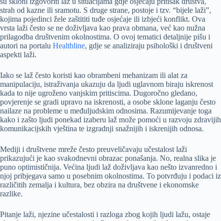
su skloni izgovoriti laž u situacijama gdje osjećaju pritisak društva,
strah od kazne ili sramotu. S druge strane, postoje i tzv. “bijele laži”,
kojima pojedinci žele zaštititi tuđe osjećaje ili izbjeći konflikt. Ova
vrsta laži često se ne doživljava kao prava obmana, već kao nužna
prilagodba društvenim okolnostima. O ovoj tematici detaljnije pišu i
autori na portalu
Healthline
, gdje se analiziraju psihološki i društveni
aspekti laži.
Iako se laž često koristi kao obrambeni mehanizam ili alat za
manipulaciju, istraživanja ukazuju da ljudi uglavnom biraju iskrenost
kada to nije ugroženo vanjskim pritiscima. Dugoročno gledano,
povjerenje se gradi upravo na iskrenosti, a osobe sklone laganju često
nailaze na probleme u međuljudskim odnosima. Razumijevanje toga
kako i zašto ljudi ponekad izaberu laž može pomoći u razvoju zdravijih
komunikacijskih vještina te izgradnji snažnijih i iskrenijih odnosa.
Mediji i društvene mreže često preuveličavaju učestalost laži
prikazujući je kao svakodnevni obrazac ponašanja. No, realna slika je
puno optimističnija. Većina ljudi laž doživljava kao nešto izvanredno i
njoj pribjegava samo u posebnim okolnostima. To potvrđuju i podaci iz
različitih zemalja i kultura, bez obzira na društvene i ekonomske
razlike.
Pitanje laži, njezine učestalosti i razloga zbog kojih ljudi lažu, ostaje