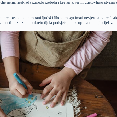
e nema nesklada između izgleda i kretanja, jer ih utjelovljuju stvarni g
napredovala da animirani ljudski likovi mogu imati nevjerojatno realističn
ilnosti u izrazu ili pokretu tijela podsjećaju nas upravo na taj prijelazni