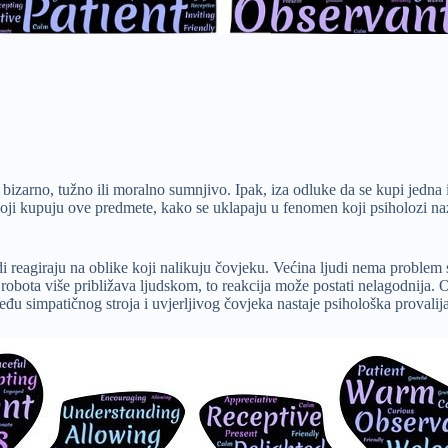
arno, tužno ili moralno sumnjivo. Ipak, iza odluke da se kupi jedna ili 
 koji kupuju ove predmete, kako se uklapaju u fenomen koji psiholozi n
di reagiraju na oblike koji nalikuju čovjeku. Većina ljudi nema problem 
led robota više približava ljudskom, to reakcija može postati nelagodnija.
zmeđu simpatičnog stroja i uvjerljivog čovjeka nastaje psihološka prova