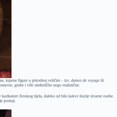
e, krpene figure u prirodnoj veličini – tzv.
dames de voyage
ili
stavne, grube i više simboličke nego realistične.
e karikature ženskog tijela, daleko od bilo kakve iluzije stvarne osobe.
e postoji.