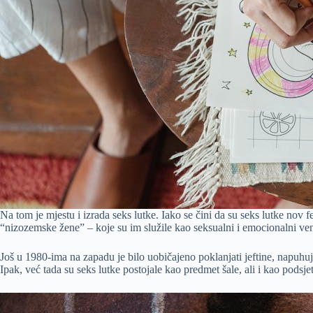
Na tom je mjestu i izrada seks lutke. Iako se čini da su seks lutke nov 
“nizozemske žene” – koje su im služile kao seksualni i emocionalni vent
Još u 1980-ima na zapadu je bilo uobičajeno poklanjati jeftine, napuhuju
Ipak, već tada su seks lutke postojale kao predmet šale, ali i kao podsje