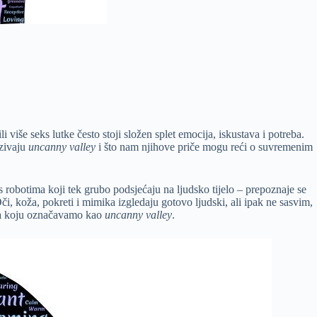
više seks lutke često stoji složen splet emocija, iskustava i potreba.
azivaju
uncanny valley
i što nam njihove priče mogu reći o suvremenim
s robotima koji tek grubo podsjećaju na ljudsko tijelo – prepoznaje se
 Oči, koža, pokreti i mimika izgledaju gotovo ljudski, ali ipak ne sasvim,
lija koju označavamo kao
uncanny valley
.