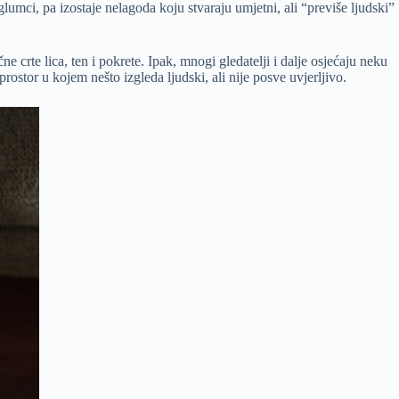
lumci, pa izostaje nelagoda koju stvaraju umjetni, ali “previše ljudski”
e crte lica, ten i pokrete. Ipak, mnogi gledatelji i dalje osjećaju neku
 prostor u kojem nešto izgleda ljudski, ali nije posve uvjerljivo.