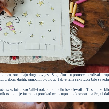
fenomen, one imaju dugu povijest. Stoljećima su pomorci izrađivali krupn
il tijekom dugih, samotnih plovidbi. Takve rane seks lutke bile su jedno
će seks lutke kao šaljivi poklon prijatelju bez djevojke. Te su lutke bil
tnik na to da je intimnost ponekad nedostupna, dok seksualna želja i dalj