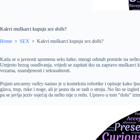
Kakvi muškarci kupuju
sex dolls
?
Home
SEX
Kakvi muškarci kupuju
sex dolls
?
Kada se u javnosti spomenu seks lutke, mnogi odmah pomisle na nešto biz
Umjesto brzog osuđivanja, vrijedi se zapitati tko su zapravo muškarci
vezama, usamljenosti i seksualnosti.
Pojam
uncanny valley
nastao je u kontekstu robotike i opisuje kako lju
glava, trup, ruke i noge, ali je jasno da se radi o stroju. No što se izg
pa se javlja jeziv osjećaj da nešto nije u redu. Upravo u tom “dolu” i