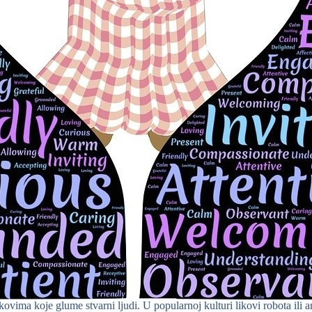
ima koje glume stvarni ljudi. U popularnoj kulturi likovi robota ili a